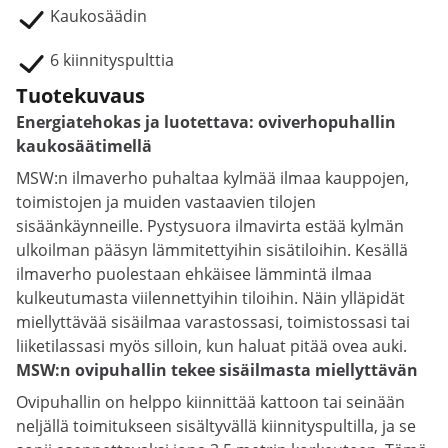
Kaukosäädin
6 kiinnityspulttia
Tuotekuvaus
Energiatehokas ja luotettava: oviverhopuhallin
kaukosäätimellä
MSW:n ilmaverho puhaltaa kylmää ilmaa kauppojen,
toimistojen ja muiden vastaavien tilojen
sisäänkäynneille. Pystysuora ilmavirta estää kylmän
ulkoilman pääsyn lämmitettyihin sisätiloihin. Kesällä
ilmaverho puolestaan ehkäisee lämmintä ilmaa
kulkeutumasta viilennettyihin tiloihin. Näin ylläpidät
miellyttävää sisäilmaa varastossasi, toimistossasi tai
liiketilassasi myös silloin, kun haluat pitää ovea auki.
MSW:n ovipuhallin tekee sisäilmasta miellyttävän
Ovipuhallin on helppo kiinnittää kattoon tai seinään
neljällä toimitukseen sisältyvällä kiinnityspultilla, ja se