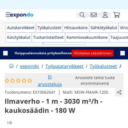
Autotarvikkeet
Työkalusteet
Hitsauskone
Sähkötyökalut
Vins
Käsityökalut
Tuotantolaitteet
Kammiovakuumikone
Taajuusm
Huippualennuksia yrityksellenne
Aloittakaa säästäminen
/
expondo
/
Työpajatarvikkeet
/
Työkalusteet
/
T
Ei
Arvostele tämä tuote
ensimmäisenä
arvosteluja
|
Tuotenumero:
EX10062641
Malli:
MSW-FMAIR-120S
Ilmaverho - 1 m - 3030 m³/h -
kaukosäädin - 180 W
1/6