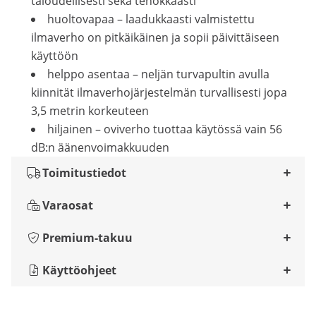
taloudellisesti sekä tehokkaasti
huoltovapaa – laadukkaasti valmistettu
ilmaverho on pitkäikäinen ja sopii päivittäiseen
käyttöön
helppo asentaa – neljän turvapultin avulla
kiinnität ilmaverhojärjestelmän turvallisesti jopa
3,5 metrin korkeuteen
hiljainen – oviverho tuottaa käytössä vain 56
dB:n äänenvoimakkuuden
Toimitustiedot
Varaosat
Premium-takuu
Käyttöohjeet