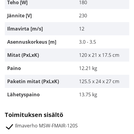
Teho [W]
180
Jännite [V]
230
Ilmavirta [m/s]
12
Asennuskorkeus [m]
3.0 - 3.5
Mitat (PxLxK)
120 x 21 x 17.5 cm
Paino
12.21 kg
Paketin mitat (PxLxK)
125.5 x 24 x 27 cm
Lähetyspaino
13.75 kg
Toimituksen sisältö
Ilmaverho MSW-FMAIR-120S