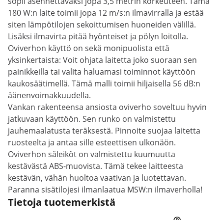
sopii asennettavaksi jopa 3,5 metrin korkeuteen. Tämä
180 W:n laite toimii jopa 12 m/s:n ilmavirralla ja estää
siten lämpötilojen sekoittumisen huoneiden välillä.
Lisäksi ilmavirta pitää hyönteiset ja pölyn loitolla.
Oviverhon käyttö on sekä monipuolista että
yksinkertaista: Voit ohjata laitetta joko suoraan sen
painikkeilla tai valita haluamasi toiminnot käyttöön
kaukosäätimellä. Tämä malli toimii hiljaisella 56 dB:n
äänenvoimakkuudella.
Vankan rakenteensa ansiosta oviverho soveltuu hyvin
jatkuvaan käyttöön. Sen runko on valmistettu
jauhemaalatusta teräksestä. Pinnoite suojaa laitetta
ruosteelta ja antaa sille esteettisen ulkonäön.
Oviverhon säleiköt on valmistettu kuumuutta
kestävästä ABS-muovista. Tämä tekee laitteesta
kestävän, vähän huoltoa vaativan ja luotettavan.
Paranna sisätilojesi ilmanlaatua MSW:n ilmaverholla!
Tietoja tuotemerkistä