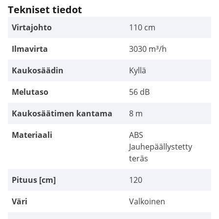
Tekniset tiedot
Virtajohto
110 cm
Ilmavirta
3030 m³/h
Kaukosäädin
Kyllä
Melutaso
56 dB
Kaukosäätimen kantama
8 m
Materiaali
ABS
Jauhepäällystetty
teräs
Pituus [cm]
120
Väri
Valkoinen