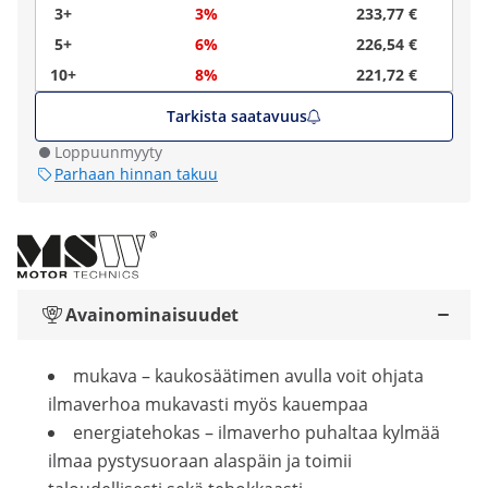
3+
3%
233,77 €
5+
6%
226,54 €
10+
8%
221,72 €
Tarkista saatavuus
Loppuunmyyty
Parhaan hinnan takuu
Avainominaisuudet
mukava – kaukosäätimen avulla voit ohjata
ilmaverhoa mukavasti myös kauempaa
energiatehokas – ilmaverho puhaltaa kylmää
ilmaa pystysuoraan alaspäin ja toimii