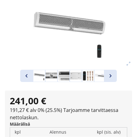
241,00 €
191,27 € alv 0% (25.5%)
Tarjoamme tarvittaessa
nettolaskun.
Määrälisä
kpl
Alennus
kpl (sis. alv)