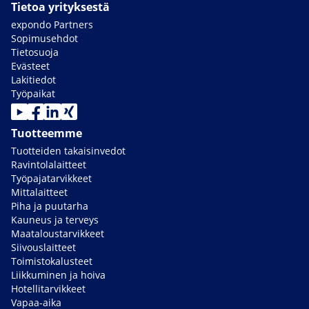
Tietoa yrityksestä
expondo Partners
Sopimusehdot
Tietosuoja
Evästeet
Lakitiedot
Työpaikat
Tuotteemme
Tuotteiden takaisinvedot
Ravintolalaitteet
Työpajatarvikkeet
Mittalaitteet
Piha ja puutarha
Kauneus ja terveys
Maataloustarvikkeet
Siivouslaitteet
Toimistokalusteet
Liikkuminen ja hoiva
Hotellitarvikkeet
Vapaa-aika