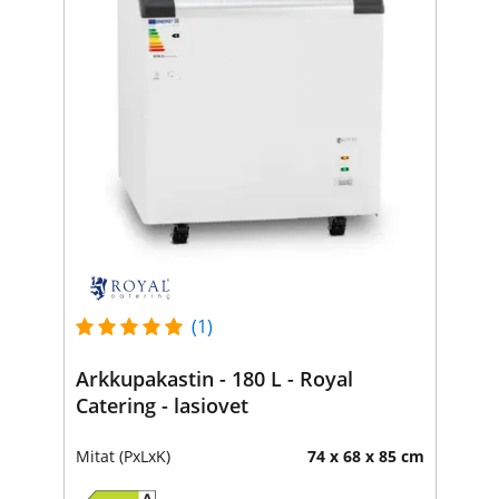
(1)
Arkkupakastin - 180 L - Royal
Catering - lasiovet
Mitat (PxLxK)
74 x 68 x 85 cm