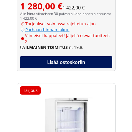
1 280,00 €
1 422,00 €
Alin hinta viimeisten 30 päivän aikana ennen alennusta:
1 422,00 €
Tarjoukset voimassa rajoitetun ajan
Parhaan hinnan takuu
Viimeiset kappaleet! Jäljellä olevat tuotteet:
2
ILMAINEN TOIMITUS
n. 19.8.
Lisää ostoskoriin
Tarjous