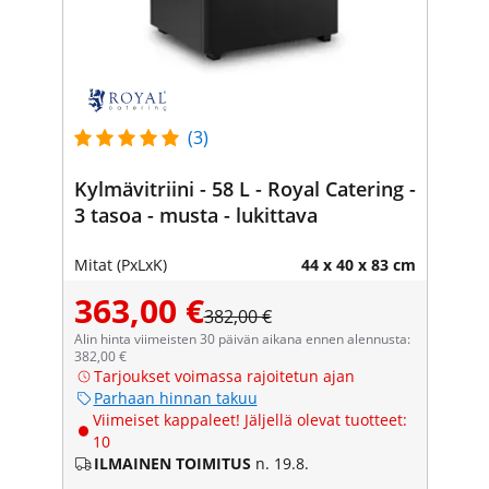
(3)
Kylmävitriini - 58 L - Royal Catering -
3 tasoa - musta - lukittava
Mitat (PxLxK)
44 x 40 x 83 cm
363,00 €
382,00 €
Alin hinta viimeisten 30 päivän aikana ennen alennusta:
382,00 €
Tarjoukset voimassa rajoitetun ajan
Parhaan hinnan takuu
Viimeiset kappaleet! Jäljellä olevat tuotteet:
10
ILMAINEN TOIMITUS
n. 19.8.