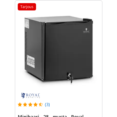
Tarjous
(3)
Minibaari - 28 - musta - Royal