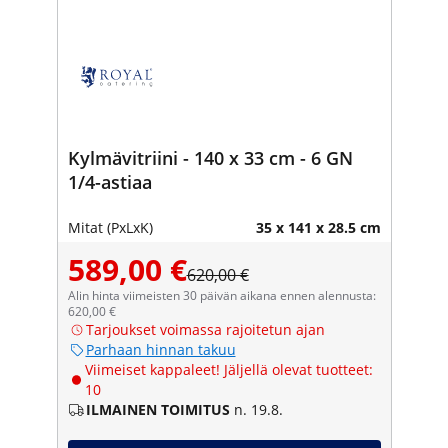
Kylmävitriini - 140 x 33 cm - 6 GN
1/4-astiaa
Mitat (PxLxK)
35 x 141 x 28.5 cm
589,00 €
620,00 €
Alin hinta viimeisten 30 päivän aikana ennen alennusta:
620,00 €
Tarjoukset voimassa rajoitetun ajan
Parhaan hinnan takuu
Viimeiset kappaleet! Jäljellä olevat tuotteet:
10
ILMAINEN TOIMITUS
n. 19.8.