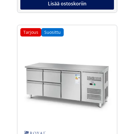
Lisää ostoskoriin
Tarjous
Suosittu