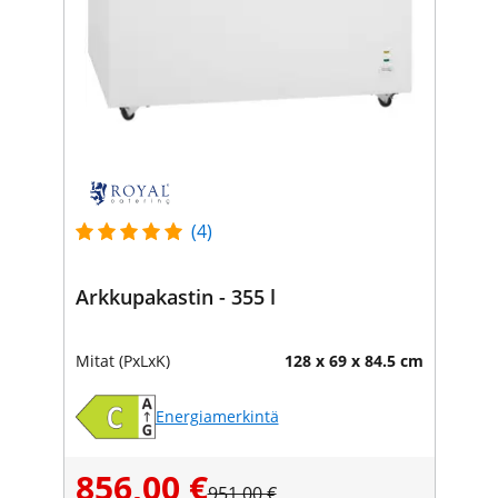
(4)
Arkkupakastin - 355 l
Mitat (PxLxK)
128 x 69 x 84.5 cm
Energiamerkintä
856,00 €
951,00 €