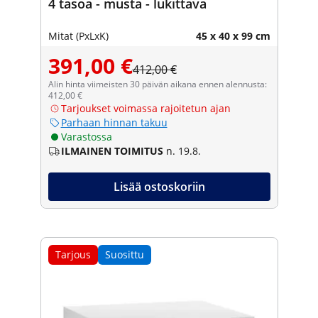
4 tasoa - musta - lukittava
Mitat (PxLxK)
45 x 40 x 99 cm
391,00 €
412,00 €
Alin hinta viimeisten 30 päivän aikana ennen alennusta:
412,00 €
Tarjoukset voimassa rajoitetun ajan
Parhaan hinnan takuu
Varastossa
ILMAINEN TOIMITUS
n. 19.8.
Lisää ostoskoriin
Tarjous
Suosittu