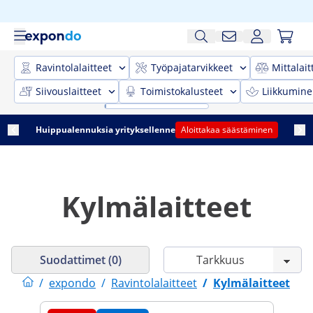
Ravintolalaitteet
Työpajatarvikkeet
Mittalait
Siivouslaitteet
Toimistokalusteet
Liikkumine
Huippualennuksia yrityksellenne
Aloittakaa säästäminen
Kylmälaitteet
Suodattimet (0)
/
expondo
/
Ravintolalaitteet
/
Kylmälaitteet