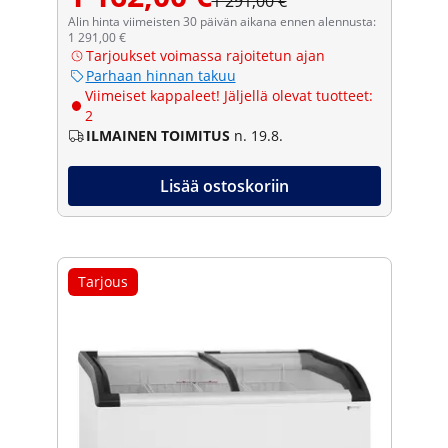
1 291,00 €
Alin hinta viimeisten 30 päivän aikana ennen alennusta:
1 291,00 €
Tarjoukset voimassa rajoitetun ajan
Parhaan hinnan takuu
Viimeiset kappaleet! Jäljellä olevat tuotteet:
2
ILMAINEN TOIMITUS
n. 19.8.
Lisää ostoskoriin
Tarjous