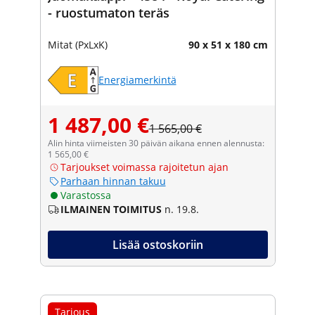
- ruostumaton teräs
Mitat (PxLxK)
90 x 51 x 180 cm
Energiamerkintä
1 487,00 €
1 565,00 €
Alin hinta viimeisten 30 päivän aikana ennen alennusta:
1 565,00 €
Tarjoukset voimassa rajoitetun ajan
Parhaan hinnan takuu
Varastossa
ILMAINEN TOIMITUS
n. 19.8.
Lisää ostoskoriin
Tarjous