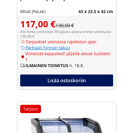
Mitat (PxLxK)
43 x 23.5 x 42 cm
117,00 €
130,00 €
Alin hinta viimeisten 30 päivän aikana ennen alennusta:
130,00 €
Tarjoukset voimassa rajoitetun ajan
Parhaan hinnan takuu
Viimeiset kappaleet! Jäljellä olevat tuotteet:
1
ILMAINEN TOIMITUS
n. 18.8.
Lisää ostoskoriin
Tarjous