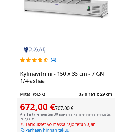
(4)
Kylmävitriini - 150 x 33 cm - 7 GN
1/4-astiaa
Mitat (PxLxK)
35 x 151 x 29 cm
672,00 €
707,00 €
Alin hinta viimeisten 30 päivän aikana ennen alennusta:
707,00 €
Tarjoukset voimassa rajoitetun ajan
Parhaan hinnan takuu