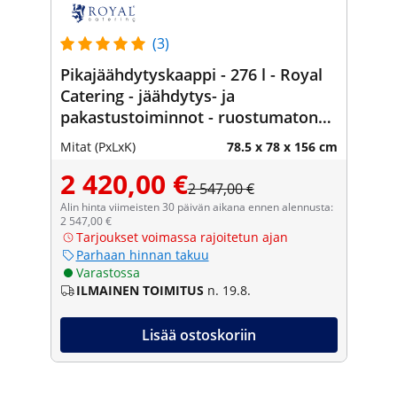
(3)
Pikajäähdytyskaappi - 276 l - Royal
Catering - jäähdytys- ja
pakastustoiminnot - ruostumaton
teräs
Mitat (PxLxK)
78.5 x 78 x 156 cm
2 420,00 €
2 547,00 €
Alin hinta viimeisten 30 päivän aikana ennen alennusta:
2 547,00 €
Tarjoukset voimassa rajoitetun ajan
Parhaan hinnan takuu
Varastossa
ILMAINEN TOIMITUS
n. 19.8.
Lisää ostoskoriin