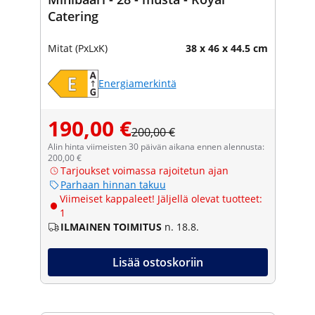
Catering
Mitat (PxLxK)
38 x 46 x 44.5 cm
Energiamerkintä
190,00 €
200,00 €
Alin hinta viimeisten 30 päivän aikana ennen alennusta:
200,00 €
Tarjoukset voimassa rajoitetun ajan
Parhaan hinnan takuu
Viimeiset kappaleet! Jäljellä olevat tuotteet:
1
ILMAINEN TOIMITUS
n. 18.8.
Lisää ostoskoriin