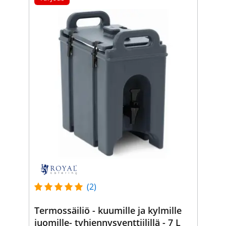
(2)
Termossäiliö - kuumille ja kylmille
juomille- tyhjennysventtiilillä - 7 L