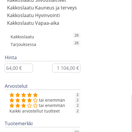
Kakkoslaatu Siivouslaitteet
Kakkoslaatu Kauneus ja terveys
Kakkoslaatu Hyvinvointi
Kakkoslaatu Vapaa-aika
26
Kakkoslaatu
26
Tarjouksessa
Hinta
Arvostelut
2
tai enemmän
2
tai enemmän
2
Kaikki arvostellut tuotteet
2
Tuotemerkki