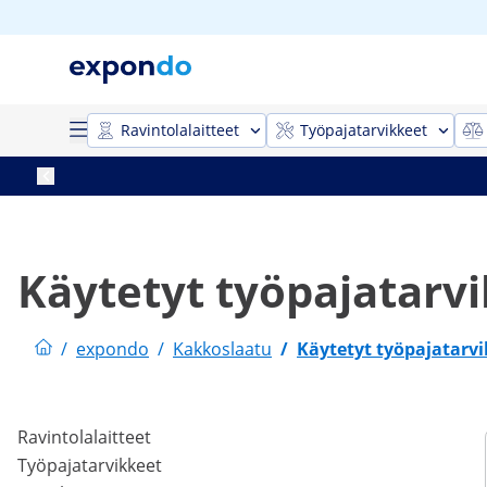
Ravintolalaitteet
Työpajatarvikkeet
Käytetyt työpajatarv
/
expondo
/
Kakkoslaatu
/
Käytetyt työpajatarv
Ravintolalaitteet
Työpajatarvikkeet