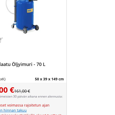
aatu Öljyimuri - 70 L
LxK)
50 x 39 x 149 cm
00 €
161,00 €
viimeisten 30 päivän aikana ennen alennusta:
kset voimassa rajoitetun ajan
n hinnan takuu