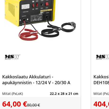
Kakkoslaatu Akkulaturi -
Kakkos
apukäynnistin - 12/24 V - 20/30 A
DEH10
Mitat (PxLxK)
22.2 x 28 x 21 cm
Mitat (Px
64,00 €
404,
80,00 €