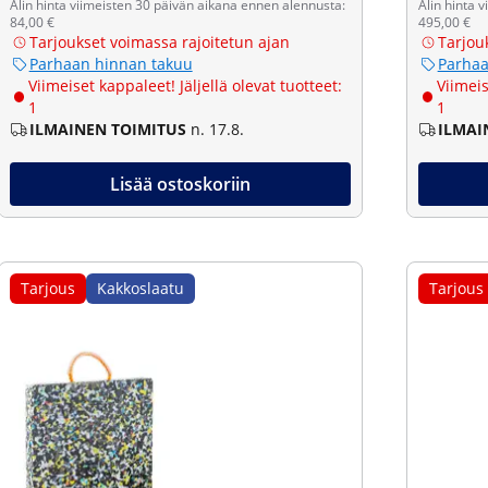
Alin hinta viimeisten 30 päivän aikana ennen alennusta:
Alin hinta 
84,00 €
495,00 €
Tarjoukset voimassa rajoitetun ajan
Tarjou
Parhaan hinnan takuu
Parhaa
Viimeiset kappaleet! Jäljellä olevat tuotteet:
Viimeis
1
1
ILMAINEN TOIMITUS
n. 17.8.
ILMAI
Lisää ostoskoriin
Tarjous
Kakkoslaatu
Tarjous