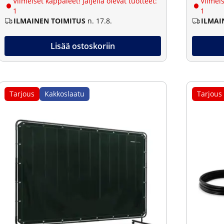
Viimeiset kappaleet! Jäljellä olevat tuotteet:
Viimeis
1
1
ILMAINEN TOIMITUS
n. 17.8.
ILMAI
Lisää ostoskoriin
Tarjous
Kakkoslaatu
Tarjous