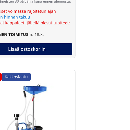
viimeisten 30 päivän aikana ennen alennusta:
kset voimassa rajoitetun ajan
n hinnan takuu
et kappaleet! Jäljellä olevat tuotteet:
NEN TOIMITUS
n. 18.8.
Lisää ostoskoriin
Kakkoslaatu