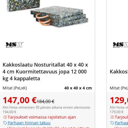
Kakkoslaatu Nosturitallat 40 x 40 x
4 cm Kuormitettavuus jopa 12 000
Kakkosl
kg 4 kappaletta
Mitat (PxLxK)
40 x 40 x 4 cm
Mitat (Px
147,00 €
129,
184,00 €
Alin hinta viimeisten 30 päivän aikana ennen alennusta:
Alin hinta 
194,00 €
179,00 €
Tarjoukset voimassa rajoitetun ajan
Tarjou
Parhaan hinnan takuu
Parhaa