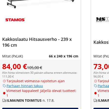
Kakkoslaatu Hitsausverho - 239 x
Kakkosl
196 cm
Mitat (PxLxK)
66 x 240 x 196 cm
Mitat (Px
84,00 €
73,0
105,00 €
Alin hinta viimeisten 30 päivän aikana ennen alennusta:
Alin hinta 
111,00 €
96,00 €
Tarjoukset voimassa rajoitetun ajan
Tarjou
Parhaan hinnan takuu
Parhaa
Viimeiset kappaleet! Jäljellä olevat tuotteet:
Viimeis
1
1
ILMAINEN TOIMITUS
n. 17.8.
ILMAI