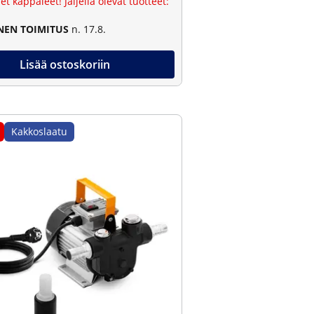
et kappaleet! Jäljellä olevat tuotteet:
NEN TOIMITUS
n. 17.8.
Lisää ostoskoriin
Kakkoslaatu