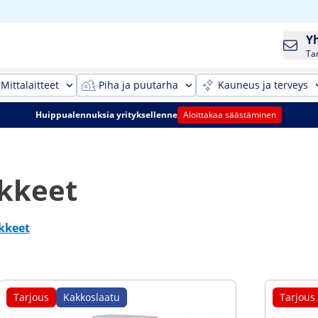
Y
Ta
Mittalaitteet
Piha ja puutarha
Kauneus ja terveys
Huippualennuksia yrityksellenne
Aloittakaa säästäminen
ikkeet
ikkeet
Tarjous
Kakkoslaatu
Tarjous