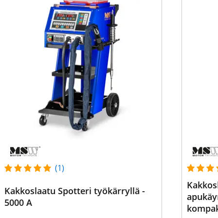
(1)
Kakkosl
Kakkoslaatu Spotteri työkärryllä -
apukäyn
5000 A
kompak