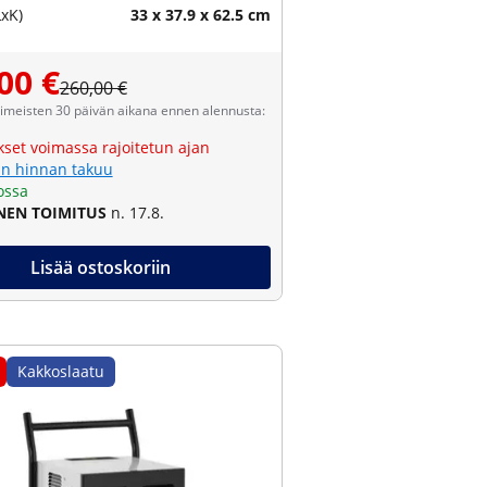
LxK)
33 x 37.9 x 62.5 cm
00 €
260,00 €
viimeisten 30 päivän aikana ennen alennusta:
kset voimassa rajoitetun ajan
n hinnan takuu
ossa
NEN TOIMITUS
n. 17.8.
Lisää ostoskoriin
Kakkoslaatu