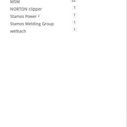
22
MSW
1
NORTON clipper
1
Stamos Power ²
1
Stamos Welding Group
1
welbach