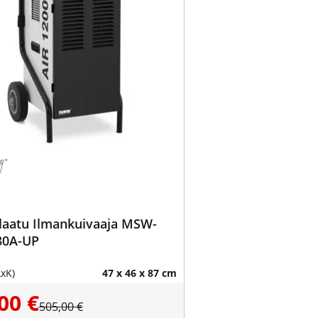
laatu Ilmankuivaaja MSW-
80A-UP
LxK)
47 x 46 x 87 cm
00 €
505,00 €