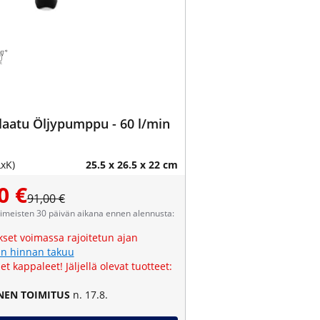
aatu Öljypumppu - 60 l/min
LxK)
25.5 x 26.5 x 22 cm
0 €
91,00 €
viimeisten 30 päivän aikana ennen alennusta:
kset voimassa rajoitetun ajan
n hinnan takuu
et kappaleet! Jäljellä olevat tuotteet:
NEN TOIMITUS
n. 17.8.