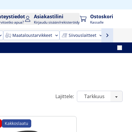
hteystiedot
Asiakastilini
Ostoskori
rvitsetko apua?
Kirjaudu sisään/rekisteröidy
Kassalle
Maataloustarvikkeet
Siivouslaitteet
Toimistok
Lajittele:
Kakkoslaatu