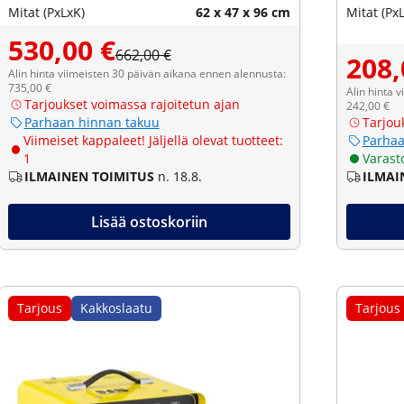
Mitat (PxLxK)
62 x 47 x 96 cm
Mitat (Px
530,00 €
662,00 €
208,
Alin hinta viimeisten 30 päivän aikana ennen alennusta:
735,00 €
Alin hinta 
Tarjoukset voimassa rajoitetun ajan
242,00 €
Parhaan hinnan takuu
Tarjou
Viimeiset kappaleet! Jäljellä olevat tuotteet:
Parhaa
1
Varast
ILMAINEN TOIMITUS
n. 18.8.
ILMAI
Lisää ostoskoriin
Tarjous
Kakkoslaatu
Tarjous