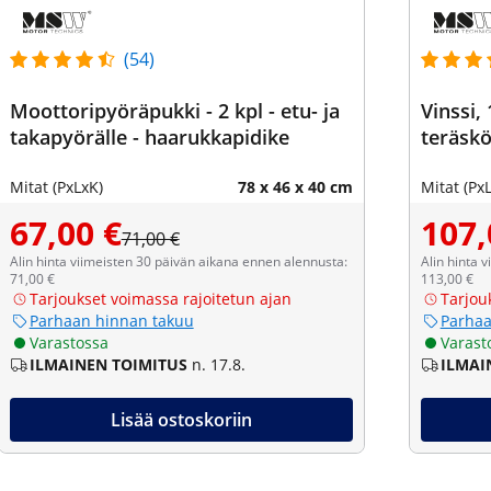
(54)
Moottoripyöräpukki - 2 kpl - etu- ja
Vinssi, 
takapyörälle - haarukkapidike
teräskö
Mitat (PxLxK)
78 x 46 x 40 cm
Mitat (Px
67,00 €
107,
71,00 €
Alin hinta viimeisten 30 päivän aikana ennen alennusta:
Alin hinta 
71,00 €
113,00 €
Tarjoukset voimassa rajoitetun ajan
Tarjou
Parhaan hinnan takuu
Parhaa
Varastossa
Varast
ILMAINEN TOIMITUS
n. 17.8.
ILMAI
Lisää ostoskoriin