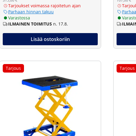
315,00 €
107,00 €
Tarjoukset voimassa rajoitetun ajan
Tarjou
Parhaan hinnan takuu
Parhaa
Varastossa
Varast
ILMAINEN TOIMITUS
n. 17.8.
ILMAI
Lisää ostoskoriin
Tarjous
Tarjous