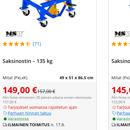
(71)
Saksinostin – 135 kg
Saksino
Mitat (PxLxK)
49 x 51 x 86.5 cm
Mitat (Px
149,00 €
145,
157,00 €
Alin hinta viimeisten 30 päivän aikana ennen alennusta:
Alin hinta 
157,00 €
153,00 €
Tarjoukset voimassa rajoitetun ajan
Tarjou
Parhaan hinnan takuu
Parhaa
Varastossa
Varast
ILMAINEN TOIMITUS
n. 17.8.
ILMAI