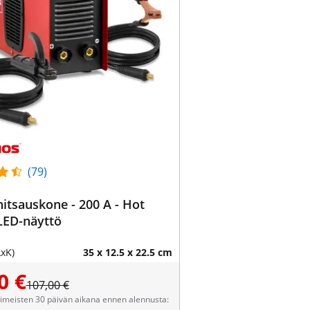
(79)
itsauskone - 200 A - Hot
 LED-näyttö
LxK)
35 x 12.5 x 22.5 cm
0 €
107,00 €
viimeisten 30 päivän aikana ennen alennusta: