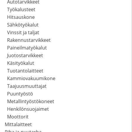
Autotarvikkeet
Työkalusteet
Hitsauskone
Sähkötyökalut
Vinssit ja taljat
Rakennustarvikkeet
Paineilmatyökalut
Juotostarvikkeet
Käsityökalut
Tuotantolaitteet
Kammiovakuumikone
Taajuusmuuttajat
Puuntyöstö
Metallintyöstökoneet
Henkilönsuojaimet
Moottorit
Mittalaitteet