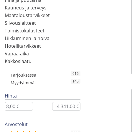
Piha ja puutarha
Kauneus ja terveys
Maataloustarvikkeet
Siivouslaitteet
Toimistokalusteet
Liikkuminen ja hoiva
Hotellitarvikkeet
Vapaa-aika
Kakkoslaatu
616
Tarjouksessa
145
Myydyimmät
Hinta
Arvostelut