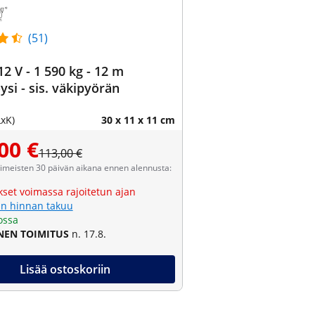
(51)
12 V - 1 590 kg - 12 m
ysi - sis. väkipyörän
LxK)
30 x 11 x 11 cm
00 €
113,00 €
viimeisten 30 päivän aikana ennen alennusta:
kset voimassa rajoitetun ajan
n hinnan takuu
ossa
NEN TOIMITUS
n. 17.8.
Lisää ostoskoriin