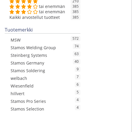
210
tai enemmän
385
tai enemmän
385
Kaikki arvostellut tuotteet
385
Tuotemerkki
572
MSW
74
Stamos Welding Group
63
Steinberg Systems
40
Stamos Germany
9
Stamos Soldering
7
welbach
6
Wiesenfield
5
hillvert
4
Stamos Pro Series
4
Stamos Selection