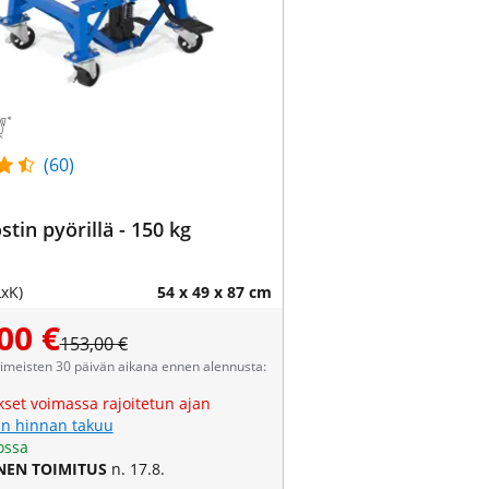
(60)
stin pyörillä - 150 kg
LxK)
54 x 49 x 87 cm
00 €
153,00 €
viimeisten 30 päivän aikana ennen alennusta:
kset voimassa rajoitetun ajan
n hinnan takuu
ossa
NEN TOIMITUS
n. 17.8.