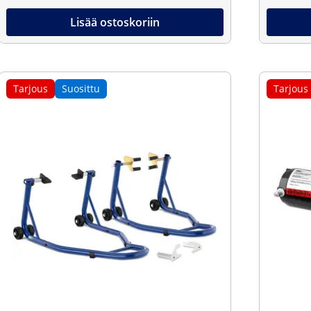
Lisää ostoskoriin
Tarjous
Suosittu
Tarjous