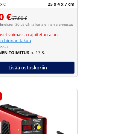
LxK)
25 x 4 x 7 cm
0 €
67,00 €
viimeisten 30 päivän aikana ennen alennusta:
kset voimassa rajoitetun ajan
n hinnan takuu
ossa
NEN TOIMITUS
n. 17.8.
Lisää ostoskoriin