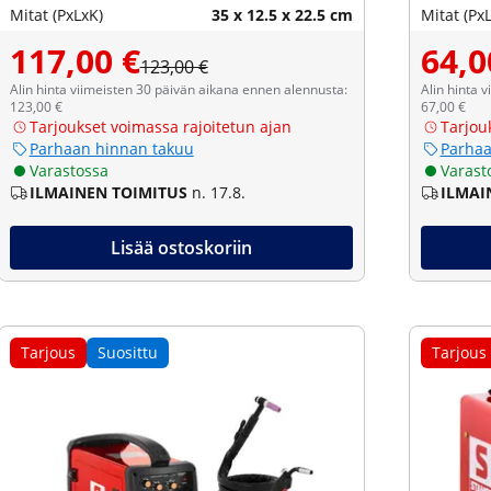
Mitat (PxLxK)
35 x 12.5 x 22.5 cm
Mitat (Px
117,00 €
64,0
123,00 €
Alin hinta viimeisten 30 päivän aikana ennen alennusta:
Alin hinta 
123,00 €
67,00 €
Tarjoukset voimassa rajoitetun ajan
Tarjou
Parhaan hinnan takuu
Parhaa
Varastossa
Varast
ILMAINEN TOIMITUS
n. 17.8.
ILMAI
Lisää ostoskoriin
Tarjous
Suosittu
Tarjous