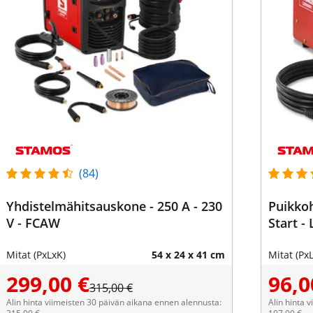
(84)
Yhdistelmähitsauskone - 250 A - 230
Puikkoh
V - FCAW
Start -
Mitat (PxLxK)
54 x 24 x 41 cm
Mitat (Px
299,00 €
96,0
315,00 €
Alin hinta viimeisten 30 päivän aikana ennen alennusta:
Alin hinta 