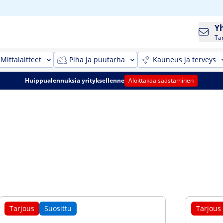
Y
Ta
Mittalaitteet
Piha ja puutarha
Kauneus ja terveys
Huippualennuksia yrityksellenne
Aloittakaa säästäminen
Tarjous
Suosittu
Tarjous