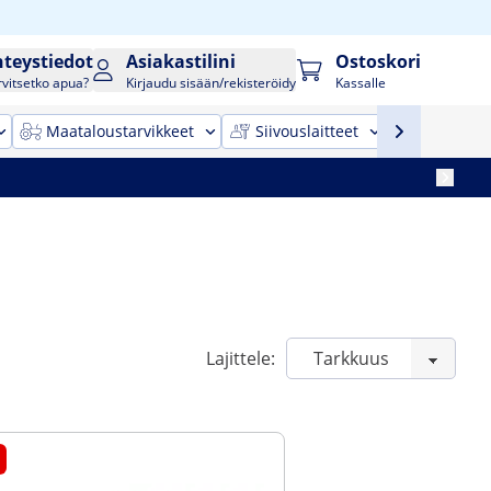
hteystiedot
Asiakastilini
Ostoskori
rvitsetko apua?
Kirjaudu sisään/rekisteröidy
Kassalle
Maataloustarvikkeet
Siivouslaitteet
Toimistok
Lajittele: