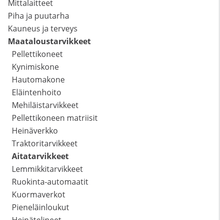
Mittalaitteet
Piha ja puutarha
Kauneus ja terveys
Maataloustarvikkeet
Pellettikoneet
Kynimiskone
Hautomakone
Eläintenhoito
Mehiläistarvikkeet
Pellettikoneen matriisit
Heinäverkko
Traktoritarvikkeet
Aitatarvikkeet
Lemmikkitarvikkeet
Ruokinta-automaatit
Kuormaverkot
Pieneläinloukut