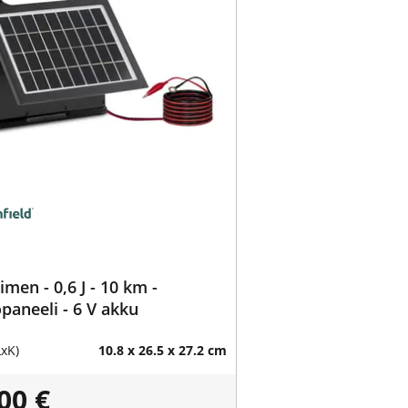
men - 0,6 J - 10 km -
paneeli - 6 V akku
LxK)
10.8 x 26.5 x 27.2 cm
00 €