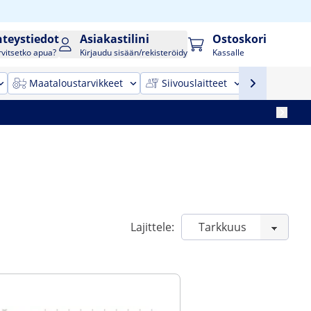
hteystiedot
Asiakastilini
Ostoskori
rvitsetko apua?
Kirjaudu sisään/rekisteröidy
Kassalle
Maataloustarvikkeet
Siivouslaitteet
Toimistok
Lajittele: