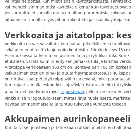
Valintaa helpottaa, kun mietit ensin käyttötarkoitusta. Tarvitse
vai mahdollisimman pitkä käyttöikä ulkona? Kun tavoitteet ovat s
Jos suunnittelet samalla muitakin pihan parannuksia, kokonaisuus p
aitaamisen rinnalla myös pihan rakenteita ja sisäänkäyntejä, ku
Verkkoaita ja aitatolppa: ke
Verkkoaita on varma valinta, kun haluat pitkäikäisen ja huoltovap
sekä pienempiin että laajempiin kohteisiin. Silmän leveys 15 cm 
Asennuksessa tärkeintä on tasainen linja ja ryhdikäs tuki. Kun kii
etukäteen, varata kulmiin erityisen jämäkkä tuki ja kiristää verkko
Aitatolppa verkkoaitaan 103 cm on luonteva pari 100 cm korkeall
vaikutelman etenkin piha- ja puutarhaympäristössä, ja 40 kapp
on riittävä, saat pidettyä tolppavälin järkevänä, mikä parantaa ai
Kun rajaat samalla esimerkiksi ajoväylää, istutusalueita tai työs
pihalla voit hyödyntää myös
rajaustolpat
, jolloin varsinainen ver
Vinkki siistiin lopputulokseen: mittaa linja huolellisesti, merki
näyttää ammattimaiselta ja tuntuu tukevalta vuodesta toiseen.
Akkupaimen aurinkopaneelill
Kun tarvitset joustavan ja tehokkaan ratkaisun eläinten hallinta