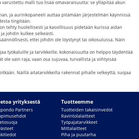
a varustettu malli tuo lisää omavaraisuutta: se ylläpitää akun
nnan, ja aurinkopaneeli auttaa pitämään järjestelmän käynnissä
esta tingitään.
tehty huolellisesti ja kasvillisuus pidetään kurissa aidan
ja johdin kulkee selkeästi.
ännöllisesti, ettei johdin ole löystynyt tai oikosulussa. Näin
ojaa työkaluille ja tarvikkeille, kokonaisuutta on helppo täydentää
ole vain raja, vaan osa sujuvaa, turvallista ja viihtyisää
kään. Näillä aitatarvikkeilla rakennat pihalle selkeyttä, suojaa
ietoa yrityksestä
Tuotteemme
xpondo Partners
Tuotteiden takaisinvedot
opimusehdot
Ravintolalaitteet
ietosuoja
Työpajatarvikkeet
västeet
Mittalaitteet
kitiedot
Piha ja puutarha