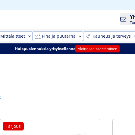
Y
Ta
Mittalaitteet
Piha ja puutarha
Kauneus ja terveys
Huippualennuksia yrityksellenne
Aloittakaa säästäminen
t
Tarjous