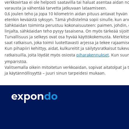
verkkovirtaa ei ole helposti saatavilla tai haluat asentaa aidan 
varausta ja vähentää tarvetta jatkuvaan lataamiseen.
0,6 joulen teho ja jopa 10 kilometrin aidan pituus antavat hyvä
etenkin keväästä syksyyn. Tämä yhdistelmä sopii sinulle, kun ar
Sähköaidan toiminta perustuu kokonaisuuteen: paimen, johdin, er
linjalta, sähköaidan teho pysyy tasaisena. On myös tärkeää sijoitt
Turvallisuus ja selkeys ovat osa hyvää käyttökokemusta. Merkitse s
saat ratkaisun, joka toimii luotettavasti arjessa ja tekee rajaamis
Kun pihapiiri kehittyy, aidat, kulkureitit ja säilytysratkaisut tuk
ratkaisuilla, joita löydät myös osiosta
piharakennukset
. Kun suun
ympäristöä.
Valitsemalla oikein mitoitetun verkkoaidan, sopivat aitatolpat ja
ja käytännöllisyyttä – juuri sinun tarpeidesi mukaan.