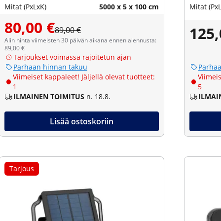
Mitat (PxLxK)
5000 x 5 x 100 cm
Mitat (Px
80,00 €
125,
89,00 €
Alin hinta viimeisten 30 päivän aikana ennen alennusta:
89,00 €
Tarjoukset voimassa rajoitetun ajan
Parhaan hinnan takuu
Parhaa
Viimeiset kappaleet! Jäljellä olevat tuotteet:
Viimeis
1
5
ILMAINEN TOIMITUS
n. 18.8.
ILMAI
Lisää ostoskoriin
Tarjous