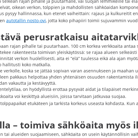
tko selkeän rajan pihalle ja puutarhalle, vai suojan lemmikeille ta
elvät, oikean verkon, tolppien ja mahdollisten sähköaidan komponen
ysyy hallinnassa, kun etenet vaiheittain: rajaus ja kulkureitit ensin
ten
autotallin nosto-ovi
, jotta koko pihapiiri toimii sujuvammin vuo
stävä perusratkaisu aitatarvik
aan rajan pihalle tai puutarhaan. 100 cm korkea verkkoaita antaa se
tekee rakenteesta toimivan yleiskäytössä: se rajaa alueen selkeästi 
nnität verkon huolellisesti, aita ei “elä” tuulessa eikä ala ajan my
 hallitusti koko matkalla.
e verkolle, koska se jättää sopivan varan asennukseen ja maahan upo
aleen pakkaus helpottaa yhden yhtenäisen osuuden rakentamista ilm
dan vakautta ja kestävyyttä.
kentelytilaa, on hyödyllistä erottaa pysyvät aidat ja tilapäiset me
kkoaita voi keskittyä alueisiin, joissa tarvitaan jatkuvaa suojaa.
tse tolppapaikat etukäteen ja tarkista korkeus useasta kohdasta. Ku
a – toimiva sähköaita myös i
an tai alueiden suojaamiseen, sähköaita on usein käytännöllisin va