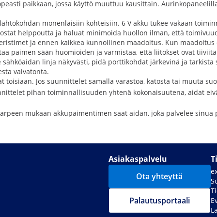
nopeasti paikkaan, jossa käyttö muuttuu kausittain. Aurinkopaneelill
n lähtökohdan monenlaisiin kohteisiin. 6 V akku tukee vakaan toimi
vostat helppoutta ja haluat minimoida huollon ilman, että toimivuud
istimet ja ennen kaikkea kunnollinen maadoitus. Kun maadoitus on 
aa paimen sään huomioiden ja varmistaa, että liitokset ovat tiiviitä 
ähköaidan linja näkyvästi, pidä porttikohdat järkevinä ja tarkista sä
esta vaivatonta.
evat toisiaan. Jos suunnittelet samalla varastoa, katosta tai muuta su
nittelet pihan toiminnallisuuden yhtenä kokonaisuutena, aidat eivät 
 tarpeen mukaan akkupaimentimen saat aidan, joka palvelee sinua pit
Asiakaspalvelu
T
e
Ota yhteyttä
S
T
Palautusportaali
E
La