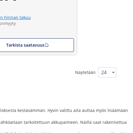
n hinnan takuu
unmyyty
Tarkista saatavuus
Näytetään
utuloksesta kestävämmän. Hyvin valittu aita auttaa myös lisäämään
.
kä sähköaitaan tarkoitettuun akkupaimeen. Näillä saat rakennettua