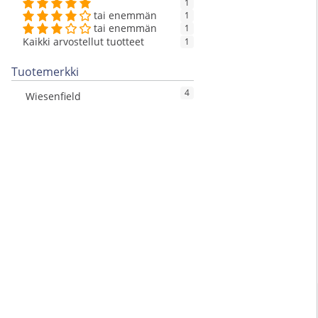
1
tai enemmän
1
tai enemmän
1
Kaikki arvostellut tuotteet
1
Tuotemerkki
4
Wiesenfield