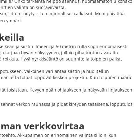
i eläimille? Onko tärkeintä helppo asennus, huomaamaton ulkonäkö
ttien valinta on suoraviivaista.
, sitten säilytys- ja toiminnalliset ratkaisut. Moni päivittää
den ympäri.
keilla
lkeän ja siistin ilmeen, ja 50 metrin rulla sopii erinomaisesti
ja tarjoaa hyvän näkyvyyden, jolloin piha tuntuu avaralta.
ötä roikkua. Hyvä nyrkkisääntö on suunnitella tolppien paikat
tukseen. Valkoinen väri antaa siistin ja huolitellun
an, että tolpat loppuvat kesken projektin. Kun tolppien määrä
rkinnät toisistaan. Kevyempään ohjaukseen ja näkyvään linjaukseen
n asennat verkon rauhassa ja pidät kireyden tasaisena, lopputulos
lman verkkovirtaa
ihtoehto. Akkupaimen on erinomainen valinta silloin, kun