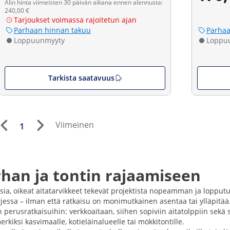
Alin hinta viimeisten 30 päivän aikana ennen alennusta:
240,00 €
Tarjoukset voimassa rajoitetun ajan
Parhaan hinnan takuu
Parhaa
Loppuunmyyty
Loppu
Tarkista saatavuus
Viimeinen
1
rhan ja tontin rajaamiseen
utuksia, oikeat aitatarvikkeet tekevät projektista nopeamman ja lopp
 arjessa – ilman että ratkaisu on monimutkainen asentaa tai ylläpitää
iin perusratkaisuihin: verkkoaitaan, siihen sopiviin aitatolppiin se
kiksi kasvimaalle, kotieläinalueelle tai mökkitontille.