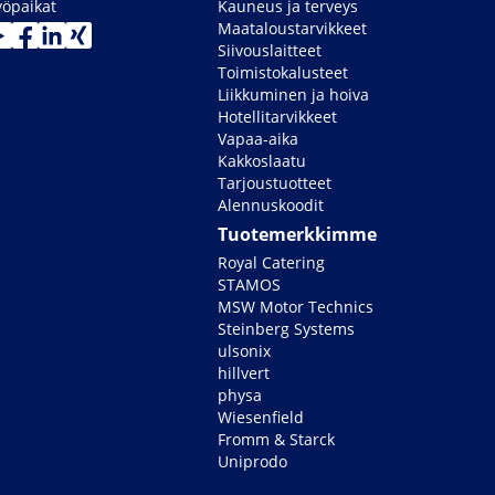
yöpaikat
Kauneus ja terveys
Maataloustarvikkeet
Siivouslaitteet
Toimistokalusteet
Liikkuminen ja hoiva
Hotellitarvikkeet
Vapaa-aika
Kakkoslaatu
Tarjoustuotteet
Alennuskoodit
Tuotemerkkimme
Royal Catering
STAMOS
MSW Motor Technics
Steinberg Systems
ulsonix
hillvert
physa
Wiesenfield
Fromm & Starck
Uniprodo