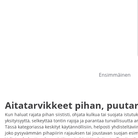
Ensimmäinen
Aitatarvikkeet pihan, puuta
Kun haluat rajata pihan siististi, ohjata kulkua tai suojata ist
yksityisyyttä, selkeyttää tontin rajoja ja parantaa turvallisuutta
Tässä kategoriassa keskityt käytännöllisiin, helposti yhdisteltäv
joko pysyvämmän pihapiirin rajauksen tai joustavan suojan esimer