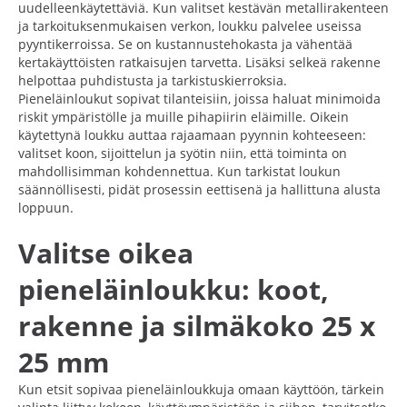
uudelleenkäytettäviä. Kun valitset kestävän metallirakenteen
ja tarkoituksenmukaisen verkon, loukku palvelee useissa
pyyntikerroissa. Se on kustannustehokasta ja vähentää
kertakäyttöisten ratkaisujen tarvetta. Lisäksi selkeä rakenne
helpottaa puhdistusta ja tarkistuskierroksia.
Pieneläinloukut sopivat tilanteisiin, joissa haluat minimoida
riskit ympäristölle ja muille pihapiirin eläimille. Oikein
käytettynä loukku auttaa rajaamaan pyynnin kohteeseen:
valitset koon, sijoittelun ja syötin niin, että toiminta on
mahdollisimman kohdennettua. Kun tarkistat loukun
säännöllisesti, pidät prosessin eettisenä ja hallittuna alusta
loppuun.
Valitse oikea
pieneläinloukku: koot,
rakenne ja silmäkoko 25 x
25 mm
Kun etsit sopivaa pieneläinloukkuja omaan käyttöön, tärkein