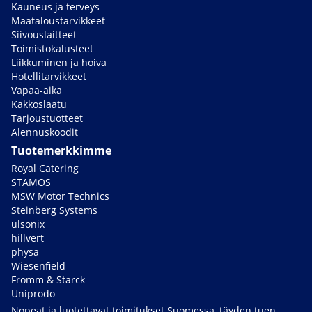
Kauneus ja terveys
Maataloustarvikkeet
Siivouslaitteet
Toimistokalusteet
Liikkuminen ja hoiva
Hotellitarvikkeet
Vapaa-aika
Kakkoslaatu
Tarjoustuotteet
Alennuskoodit
Tuotemerkkimme
Royal Catering
STAMOS
MSW Motor Technics
Steinberg Systems
ulsonix
hillvert
physa
Wiesenfield
Fromm & Starck
Uniprodo
Nopeat ja luotettavat toimitukset Suomessa, täyden tuen