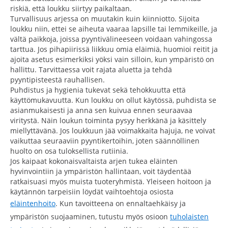
riskiä, että loukku siirtyy paikaltaan.
Turvallisuus arjessa on muutakin kuin kiinniotto. Sijoita
loukku niin, ettei se aiheuta vaaraa lapsille tai lemmikeille, ja
vältä paikkoja, joissa pyyntivälineeseen voidaan vahingossa
tarttua. Jos pihapiirissä liikkuu omia eläimiä, huomioi reitit ja
ajoita asetus esimerkiksi yöksi vain silloin, kun ympäristö on
hallittu. Tarvittaessa voit rajata aluetta ja tehdä
pyyntipisteestä rauhallisen.
Puhdistus ja hygienia tukevat sekä tehokkuutta että
käyttömukavuutta. Kun loukku on ollut käytössä, puhdista se
asianmukaisesti ja anna sen kuivua ennen seuraavaa
viritystä. Näin loukun toiminta pysyy herkkänä ja käsittely
miellyttävänä. Jos loukkuun jää voimakkaita hajuja, ne voivat
vaikuttaa seuraaviin pyyntikertoihin, joten säännöllinen
huolto on osa tuloksellista rutiinia.
Jos kaipaat kokonaisvaltaista arjen tukea eläinten
hyvinvointiin ja ympäristön hallintaan, voit täydentää
ratkaisuasi myös muista tuoteryhmistä. Yleiseen hoitoon ja
käytännön tarpeisiin löydät vaihtoehtoja osiosta
eläintenhoito
. Kun tavoitteena on ennaltaehkäisy ja
ympäristön suojaaminen, tutustu myös osioon
tuholaisten