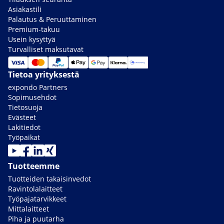
Asiakastili
Palautus & Peruuttaminen
Premium-takuu
Usein kysyttyä
Turvalliset maksutavat
Tietoa yrityksestä
expondo Partners
Sopimusehdot
Tietosuoja
Evästeet
Lakitiedot
Työpaikat
Tuotteemme
Tuotteiden takaisinvedot
Ravintolalaitteet
Työpajatarvikkeet
Mittalaitteet
Piha ja puutarha