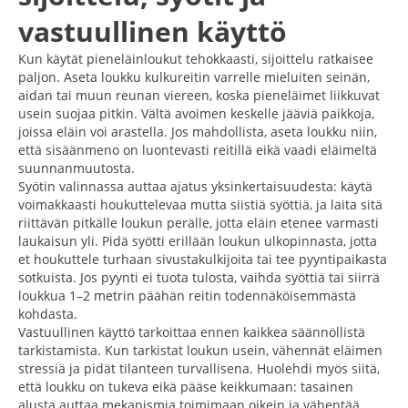
vastuullinen käyttö
Kun käytät pieneläinloukut tehokkaasti, sijoittelu ratkaisee
paljon. Aseta loukku kulkureitin varrelle mieluiten seinän,
aidan tai muun reunan viereen, koska pieneläimet liikkuvat
usein suojaa pitkin. Vältä avoimen keskelle jääviä paikkoja,
joissa eläin voi arastella. Jos mahdollista, aseta loukku niin,
että sisäänmeno on luontevasti reitillä eikä vaadi eläimeltä
suunnanmuutosta.
Syötin valinnassa auttaa ajatus yksinkertaisuudesta: käytä
voimakkaasti houkuttelevaa mutta siistiä syöttiä, ja laita sitä
riittävän pitkälle loukun perälle, jotta eläin etenee varmasti
laukaisun yli. Pidä syötti erillään loukun ulkopinnasta, jotta
et houkuttele turhaan sivustakulkijoita tai tee pyyntipaikasta
sotkuista. Jos pyynti ei tuota tulosta, vaihda syöttiä tai siirrä
loukkua 1–2 metrin päähän reitin todennäköisemmästä
kohdasta.
Vastuullinen käyttö tarkoittaa ennen kaikkea säännöllistä
tarkistamista. Kun tarkistat loukun usein, vähennät eläimen
stressiä ja pidät tilanteen turvallisena. Huolehdi myös siitä,
että loukku on tukeva eikä pääse keikkumaan: tasainen
alusta auttaa mekanismia toimimaan oikein ja vähentää