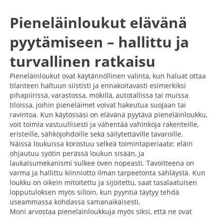
Pieneläinloukut elävänä
pyytämiseen – hallittu ja
turvallinen ratkaisu
Pieneläinloukut ovat käytännöllinen valinta, kun haluat ottaa
tilanteen haltuun siististi ja ennakoitavasti esimerkiksi
pihapiirissä, varastossa, mökillä, autotallissa tai muissa
tiloissa, joihin pieneläimet voivat hakeutua suojaan tai
ravintoa. Kun käytössäsi on elävänä pyytävä pieneläinloukku,
voit toimia vastuullisesti ja vähentää vahinkoja rakenteille,
eristeille, sähköjohdoille sekä säilytettäville tavaroille.
Näissä loukuissa korostuu selkeä toimintaperiaate: eläin
ohjautuu syötin perässä loukun sisään, ja
laukaisumekanismi sulkee oven nopeasti. Tavoitteena on
varma ja hallittu kiinniotto ilman tarpeetonta sähläystä. Kun
loukku on oikein mitoitettu ja sijoitettu, saat tasalaatuisen
lopputuloksen myös silloin, kun pyyntiä täytyy tehdä
useammassa kohdassa samanaikaisesti.
Moni arvostaa pieneläinloukkuja myös siksi, että ne ovat