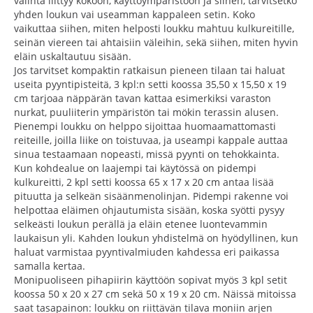
valinta liittyy kokoon, käyttöympäristöön ja siihen, tarvitsetko
yhden loukun vai useamman kappaleen setin. Koko
vaikuttaa siihen, miten helposti loukku mahtuu kulkureitille,
seinän viereen tai ahtaisiin väleihin, sekä siihen, miten hyvin
eläin uskaltautuu sisään.
Jos tarvitset kompaktin ratkaisun pieneen tilaan tai haluat
useita pyyntipisteitä, 3 kpl:n setti koossa 35,50 x 15,50 x 19
cm tarjoaa näppärän tavan kattaa esimerkiksi varaston
nurkat, puuliiterin ympäristön tai mökin terassin alusen.
Pienempi loukku on helppo sijoittaa huomaamattomasti
reiteille, joilla liike on toistuvaa, ja useampi kappale auttaa
sinua testaamaan nopeasti, missä pyynti on tehokkainta.
Kun kohdealue on laajempi tai käytössä on pidempi
kulkureitti, 2 kpl setti koossa 65 x 17 x 20 cm antaa lisää
pituutta ja selkeän sisäänmenolinjan. Pidempi rakenne voi
helpottaa eläimen ohjautumista sisään, koska syötti pysyy
selkeästi loukun perällä ja eläin etenee luontevammin
laukaisun yli. Kahden loukun yhdistelmä on hyödyllinen, kun
haluat varmistaa pyyntivalmiuden kahdessa eri paikassa
samalla kertaa.
Monipuoliseen pihapiirin käyttöön sopivat myös 3 kpl setit
koossa 50 x 20 x 27 cm sekä 50 x 19 x 20 cm. Näissä mitoissa
saat tasapainon: loukku on riittävän tilava moniin arjen