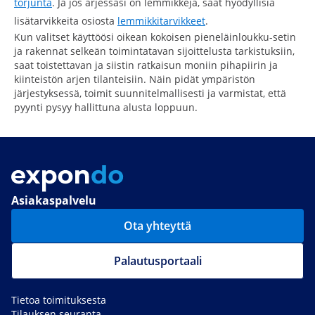
torjunta
. Ja jos arjessasi on lemmikkejä, saat hyödyllisiä
lisätarvikkeita osiosta
lemmikkitarvikkeet
.
Kun valitset käyttöösi oikean kokoisen pieneläinloukku-setin
ja rakennat selkeän toimintatavan sijoittelusta tarkistuksiin,
saat toistettavan ja siistin ratkaisun moniin pihapiirin ja
kiinteistön arjen tilanteisiin. Näin pidät ympäristön
järjestyksessä, toimit suunnitelmallisesti ja varmistat, että
pyynti pysyy hallittuna alusta loppuun.
Asiakaspalvelu
Ota yhteyttä
Palautusportaali
Tietoa toimituksesta
Tilauksen seuranta