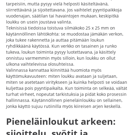
tarpeisiin, mutta pysyy vielä helposti käsiteltävänä,
siirrettävänä ja sijoitettavana. Jos vaihtelet pyyntipaikkoja
vuodenajan, säätilan tai havaintojen mukaan, keskipitkä
loukku on usein joustava valinta.
Teknisissä tiedoissa toistuva silmäkoko 25 x 25 mm on
käytännöllinen lähtökohta: se muodostaa jämäkän verkon,
joka tukee rakennetta ja auttaa pitämään loukun
ryhdikkäänä käytössä. Kun verkko on tasainen ja runko
tukeva, loukun toiminta pysyy luotettavana, ja käsittely
onnistuu varmemmin myös silloin, kun loukku on ollut
ulkona vaihtelevissa olosuhteissa.
Valinnassa kannattaa kiinnittää huomiota myös
käyttömukavuuteen: miten loukku avataan ja suljetaan,
miten se asetetaan viritykseen ja kuinka helposti se voidaan
kuljettaa pois pyyntipaikalta. Kun toiminta on selkeää, vältät
turhat virheet, nopeutat tarkistuksia ja pidät koko prosessin
hallinnassa. Käytännöllinen pieneläinloukku on sellainen,
jonka käyttö sujuu rutiinilla myös kiireisen arjen keskellä.
Pieneläinloukut arkeen:
sijoittelu, syötit ja