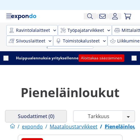
Ravintolalaitteet
Työpajatarvikkeet
Mittalait
Siivouslaitteet
Toimistokalusteet
Liikkumine
Huippualennuksia yrityksellenne
Aloittakaa säästäminen
Pieneläinloukut
Suodattimet (0)
/
expondo
/
Maataloustarvikkeet
/
Pieneläinlouk