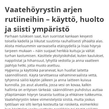
Vaatehöyrystin arjen
rutiineihin – käyttö, huolto
ja siisti ympäristö
Parhaan tuloksen saat, kun suoristat kankaan kevyesti
toisella kädellä ja liikutat suutinta rauhallisesti ylhäältä alas.
Aloita mieluummin varovaisella etäisyydellä ja lisää höyryä
tarpeen mukaan – näin suojaat herkkiä kuituja ja vältät
turhan kastumisen. Käsittele yksityiskohdat, kuten kaulukset,
nappilistat ja hihansuut, lyhyillä vedoilla ja anna vaatteen
jäähtyä hetki, jotta muoto asettuu.
Hygienia ja käyttöikä paranevat, kun huollat laitetta
säännöllisesti. Käytä tarvittaessa vähämineraalista vettä,
tyhjennä säiliö käytön jälkeen ja anna laitteen kuivua
kunnolla. Jos asut alueella, jossa vesi on kovaa, kalkin
hallinta on erityisen tärkeää: säännöllinen puhdistus auttaa
ylläpitämään höyryn tasaista tuottoa ja ehkäisee tukkeumia.
Vaatehöyrystin tekee viimeistelystä siistiä, mutta joskus
työtilaan voi silti kertyä kosteutta tai roiskeita, esimerkiksi