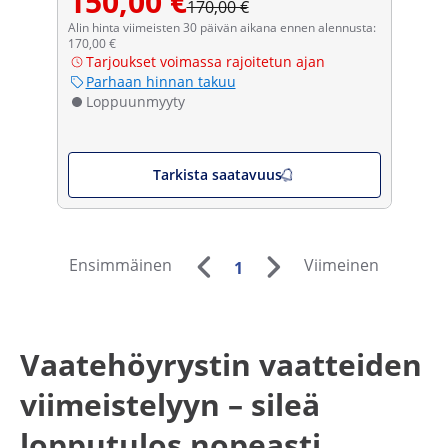
150,00 €
170,00 €
Alin hinta viimeisten 30 päivän aikana ennen alennusta:
170,00 €
Tarjoukset voimassa rajoitetun ajan
Parhaan hinnan takuu
Loppuunmyyty
Tarkista saatavuus
Ensimmäinen
Viimeinen
1
Vaatehöyrystin vaatteiden
viimeistelyyn – sileä
lopputulos nopeasti