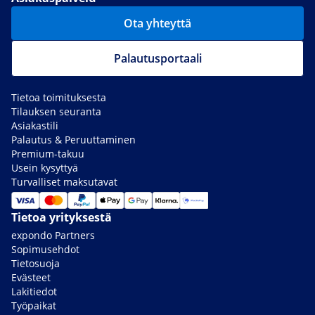
Ota yhteyttä
Palautusportaali
Tietoa toimituksesta
Tilauksen seuranta
Asiakastili
Palautus & Peruuttaminen
Premium-takuu
Usein kysyttyä
Turvalliset maksutavat
Tietoa yrityksestä
expondo Partners
Sopimusehdot
Tietosuoja
Evästeet
Lakitiedot
Työpaikat