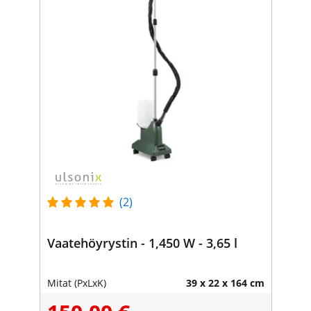
(2)
Vaatehöyrystin - 1,450 W - 3,65 l
Mitat (PxLxK)
39 x 22 x 164 cm