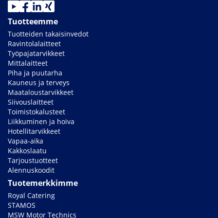
Tuotteemme
Tuotteiden takaisinvedot
Ravintolalaitteet
Työpajatarvikkeet
Mittalaitteet
Piha ja puutarha
Kauneus ja terveys
Maataloustarvikkeet
Siivouslaitteet
Toimistokalusteet
Liikkuminen ja hoiva
Hotellitarvikkeet
Vapaa-aika
Kakkoslaatu
Tarjoustuotteet
Alennuskoodit
Tuotemerkkimme
Royal Catering
STAMOS
MSW Motor Technics