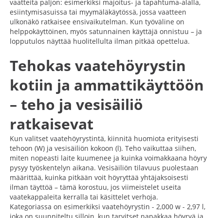
vaatteita paljon: esimerkiksi majoitus- ja tapahtuma-alalla,
esiintymisasuissa tai myymäläkäytössä, jossa vaatteen
ulkonäkö ratkaisee ensivaikutelman. Kun työväline on
helppokäyttöinen, myös satunnainen käyttäjä onnistuu – ja
lopputulos näyttää huolitellulta ilman pitkää opettelua.
Tehokas vaatehöyrystin
kotiin ja ammattikäyttöön
– teho ja vesisäiliö
ratkaisevat
Kun valitset vaatehöyrystintä, kiinnitä huomiota erityisesti
tehoon (W) ja vesisäiliön kokoon (l). Teho vaikuttaa siihen,
miten nopeasti laite kuumenee ja kuinka voimakkaana höyry
pysyy työskentelyn aikana. Vesisäiliön tilavuus puolestaan
määrittää, kuinka pitkään voit höyryttää yhtäjaksoisesti
ilman täyttöä – tämä korostuu, jos viimeistelet useita
vaatekappaleita kerralla tai käsittelet verhoja.
Kategoriassa on esimerkiksi vaatehöyrystin - 2,000 w - 2,97 l,
joka on suunniteltu silloin, kun tarvitset napakkaa höyryä ja