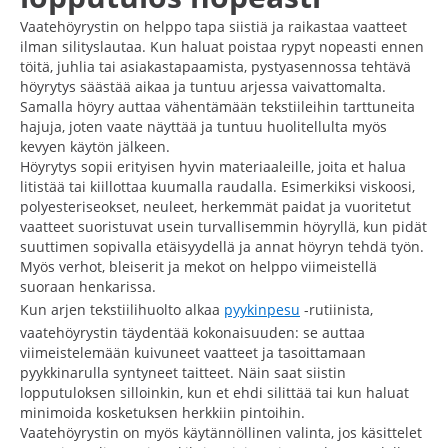
Vaatehöyrystin on helppo tapa siistiä ja raikastaa vaatteet
ilman silityslautaa. Kun haluat poistaa rypyt nopeasti ennen
töitä, juhlia tai asiakastapaamista, pystyasennossa tehtävä
höyrytys säästää aikaa ja tuntuu arjessa vaivattomalta.
Samalla höyry auttaa vähentämään tekstiileihin tarttuneita
hajuja, joten vaate näyttää ja tuntuu huolitellulta myös
kevyen käytön jälkeen.
Höyrytys sopii erityisen hyvin materiaaleille, joita et halua
litistää tai kiillottaa kuumalla raudalla. Esimerkiksi viskoosi,
polyesteriseokset, neuleet, herkemmät paidat ja vuoritetut
vaatteet suoristuvat usein turvallisemmin höyryllä, kun pidät
suuttimen sopivalla etäisyydellä ja annat höyryn tehdä työn.
Myös verhot, bleiserit ja mekot on helppo viimeistellä
suoraan henkarissa.
Kun arjen tekstiilihuolto alkaa
pyykinpesu
-rutiinista,
vaatehöyrystin täydentää kokonaisuuden: se auttaa
viimeistelemään kuivuneet vaatteet ja tasoittamaan
pyykkinarulla syntyneet taitteet. Näin saat siistin
lopputuloksen silloinkin, kun et ehdi silittää tai kun haluat
minimoida kosketuksen herkkiin pintoihin.
Vaatehöyrystin on myös käytännöllinen valinta, jos käsittelet