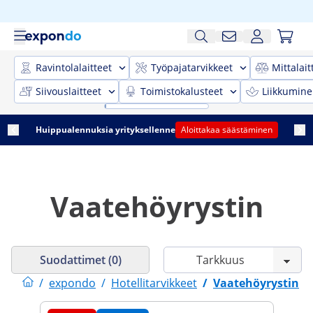
Ravintolalaitteet
Työpajatarvikkeet
Mittalait
Siivouslaitteet
Toimistokalusteet
Liikkumine
Huippualennuksia yrityksellenne
Aloittakaa säästäminen
Vaatehöyrystin
Suodattimet (0)
/
expondo
/
Hotellitarvikkeet
/
Vaatehöyrystin