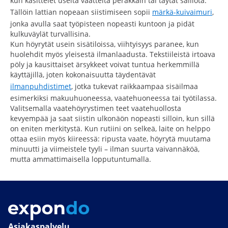
kun käsittelet useita vaatteita peräkkäin tai täytät säiliötä.
Tällöin lattian nopeaan siistimiseen sopii
märkä-kuivaimuri
,
jonka avulla saat työpisteen nopeasti kuntoon ja pidät
kulkuväylät turvallisina.
Kun höyrytät usein sisätiloissa, viihtyisyys paranee, kun
huolehdit myös yleisestä ilmanlaadusta. Tekstiileistä irtoava
pöly ja kausittaiset ärsykkeet voivat tuntua herkemmillä
käyttäjillä, joten kokonaisuutta täydentävät
ilmanpuhdistimet
, jotka tukevat raikkaampaa sisäilmaa
esimerkiksi makuuhuoneessa, vaatehuoneessa tai työtilassa.
Valitsemalla vaatehöyrystimen teet vaatehuollosta
kevyempää ja saat siistin ulkonäön nopeasti silloin, kun sillä
on eniten merkitystä. Kun rutiini on selkeä, laite on helppo
ottaa esiin myös kiireessä: ripusta vaate, höyrytä muutama
minuutti ja viimeistele tyyli – ilman suurta vaivannäköä,
mutta ammattimaisella lopputuntumalla.
Asiakaspalvelu