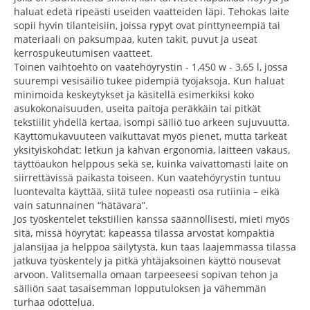
haluat edetä ripeästi useiden vaatteiden läpi. Tehokas laite
sopii hyvin tilanteisiin, joissa rypyt ovat pinttyneempiä tai
materiaali on paksumpaa, kuten takit, puvut ja useat
kerrospukeutumisen vaatteet.
Toinen vaihtoehto on vaatehöyrystin - 1,450 w - 3,65 l, jossa
suurempi vesisäiliö tukee pidempiä työjaksoja. Kun haluat
minimoida keskeytykset ja käsitellä esimerkiksi koko
asukokonaisuuden, useita paitoja peräkkäin tai pitkät
tekstiilit yhdellä kertaa, isompi säiliö tuo arkeen sujuvuutta.
Käyttömukavuuteen vaikuttavat myös pienet, mutta tärkeät
yksityiskohdat: letkun ja kahvan ergonomia, laitteen vakaus,
täyttöaukon helppous sekä se, kuinka vaivattomasti laite on
siirrettävissä paikasta toiseen. Kun vaatehöyrystin tuntuu
luontevalta käyttää, siitä tulee nopeasti osa rutiinia – eikä
vain satunnainen “hätävara”.
Jos työskentelet tekstiilien kanssa säännöllisesti, mieti myös
sitä, missä höyrytät: kapeassa tilassa arvostat kompaktia
jalansijaa ja helppoa säilytystä, kun taas laajemmassa tilassa
jatkuva työskentely ja pitkä yhtäjaksoinen käyttö nousevat
arvoon. Valitsemalla omaan tarpeeseesi sopivan tehon ja
säiliön saat tasaisemman lopputuloksen ja vähemmän
turhaa odottelua.