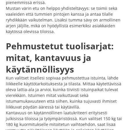
pienemmissä erissä.
Mustan värin etu on helppo yhdisteltävyys: se toimii sekä
vaaleiden että tummien pintojen kanssa ja antaa tilalle
ryhdikkään vaikutelman. Lisäksi tumma sävy on armollinen
arjen jäljille, mikä on hyödyllistä esimerkiksi asiakkaiden
käytössä olevissa tiloissa.
Pehmustetut tuolisarjat:
mitat, kantavuus ja
käytännöllisyys
Kun valitset itsellesi sopivaa pehmustettua istuinta, lähde
liikkeelle käyttötarkoituksesta ja tilasta. Mittaa käytettävissä
oleva lattia-ala ja arvioi, kuinka tiiviisti istuinpaikat tulevat
vierekkäin. Istuimen mitat vaikuttavat sekä
istumamukavuuteen että siihen, kuinka sujuvasti ihmiset
liikkuvat pöydän ääressä tai käytävillä.
Kantavuus on käytännöllinen laatukriteeri erityisesti
julkisissa tiloissa ja työympäristöissä. Kun valitset 150 kg tai
180 kg kuormitukselle mitoitetun vaihtoehdon, saat lisää