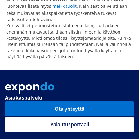
luontevaa lisätä myös
meikkituolit
. Näin saat palvelutilaan
sekä mukavat asiakaspaikat että työskentelyä tukevat
ratkaisut eri tehtäviin.
Kun valitset pehmustetun istuimen oikein, saat arkeen
enemmän mukavuutta, tilaan siistin ilmeen ja käyttöön
kestävyyttä. Mieti omaa tilaasi, käyttäjämääriä ja sitä, kuinka
usein istuimia siirrellään tai puhdistetaan. Näillä valinnoilla
rakennat kokonaisuuden, joka tuntuu hyvältä käyttää ja
näyttää hyvältä päivästä toiseen.
Asiakaspalvelu
Ota yhteyttä
Palautusportaali