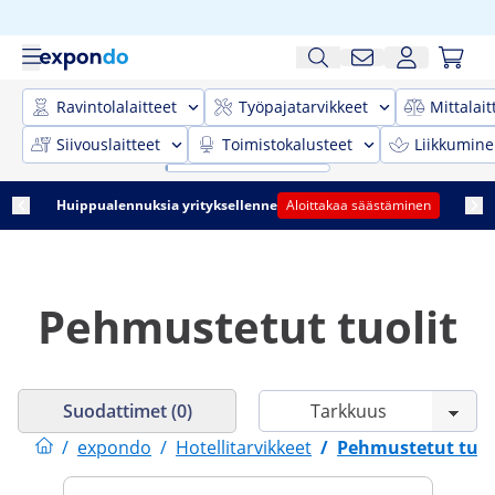
Ravintolalaitteet
Työpajatarvikkeet
Mittalait
Siivouslaitteet
Toimistokalusteet
Liikkumine
Huippualennuksia yrityksellenne
Aloittakaa säästäminen
Pehmustetut tuolit
Suodattimet (0)
/
expondo
/
Hotellitarvikkeet
/
Pehmustetut tuol