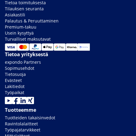
Tietoa toimituksesta
Tilauksen seuranta
Asiakastili
Palautus & Peruuttaminen
Premium-takuu
Usein kysyttyä
Turvalliset maksutavat
Tietoa yrityksestä
expondo Partners
Sopimusehdot
Tietosuoja
Evästeet
Lakitiedot
Työpaikat
Tuotteemme
Tuotteiden takaisinvedot
Ravintolalaitteet
Työpajatarvikkeet
Mittalaitteet