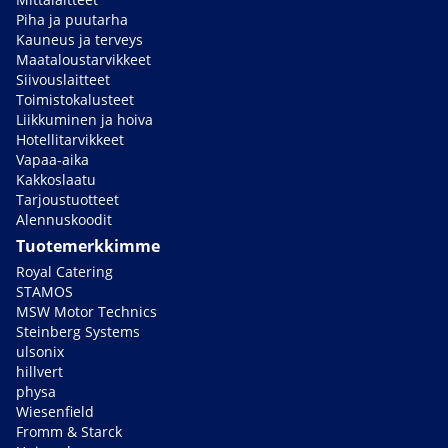
Piha ja puutarha
Kauneus ja terveys
Maataloustarvikkeet
Siivouslaitteet
Toimistokalusteet
Liikkuminen ja hoiva
Hotellitarvikkeet
Vapaa-aika
Kakkoslaatu
Tarjoustuotteet
Alennuskoodit
Tuotemerkkimme
Royal Catering
STAMOS
MSW Motor Technics
Steinberg Systems
ulsonix
hillvert
physa
Wiesenfield
Fromm & Starck