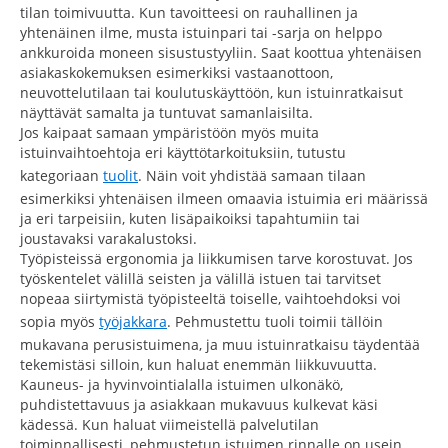
tilan toimivuutta. Kun tavoitteesi on rauhallinen ja
yhtenäinen ilme, musta istuinpari tai -sarja on helppo
ankkuroida moneen sisustustyyliin. Saat koottua yhtenäisen
asiakaskokemuksen esimerkiksi vastaanottoon,
neuvottelutilaan tai koulutuskäyttöön, kun istuinratkaisut
näyttävät samalta ja tuntuvat samanlaisilta.
Jos kaipaat samaan ympäristöön myös muita
istuinvaihtoehtoja eri käyttötarkoituksiin, tutustu
kategoriaan
tuolit
. Näin voit yhdistää samaan tilaan
esimerkiksi yhtenäisen ilmeen omaavia istuimia eri määrissä
ja eri tarpeisiin, kuten lisäpaikoiksi tapahtumiin tai
joustavaksi varakalustoksi.
Työpisteissä ergonomia ja liikkumisen tarve korostuvat. Jos
työskentelet välillä seisten ja välillä istuen tai tarvitset
nopeaa siirtymistä työpisteeltä toiselle, vaihtoehdoksi voi
sopia myös
työjakkara
. Pehmustettu tuoli toimii tällöin
mukavana perusistuimena, ja muu istuinratkaisu täydentää
tekemistäsi silloin, kun haluat enemmän liikkuvuutta.
Kauneus- ja hyvinvointialalla istuimen ulkonäkö,
puhdistettavuus ja asiakkaan mukavuus kulkevat käsi
kädessä. Kun haluat viimeistellä palvelutilan
toiminnallisesti, pehmustetun istuimen rinnalle on usein