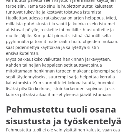
varmuutta päivittäiseen käyttöön ja erilaisten käyttäjien
tarpeisiin. Tämä tuo sinulle huolettomuutta: kalusteet
tuntuvat tukevilta ja kestävät toistuvaa istumista.
Huollettavuudessa ratkaisevaa on arjen helppous. Mieti,
millaista puhdistusta tila vaatii ja kuinka usein istuimet
altistuvat pölylle, roiskeille tai meikille, hiustuotteille ja
muille jäljille. Kun pidät pinnat siistinä säännöllisellä
pyyhinnällä ja toimit materiaalin hoito-ohjeiden mukaan,
saat pidennettyä käyttöikää ja säilytettyä siistin
ensivaikutelman.
Myös pakkauskoko vaikuttaa hankinnan järkevyyteen.
Kahden tai neljän kappaleen setit auttavat sinua
mitoittamaan hankinnan tarpeen mukaan: pienempi sarja
sopii täydennykseksi, suurempi sarja helpottaa kerralla
kalustamista. Kun suunnittelet kokonaisuutta, huomioi
lisäksi pöydän korkeus, istuinkorkeuden sopivuus ja se,
kuinka pitkäksi aikaa ihmiset yleensä jäävät istumaan.
Pehmustettu tuoli osana
sisustusta ja työskentelyä
Pehmustettu tuoli ei ole vain yksittäinen kaluste, vaan osa