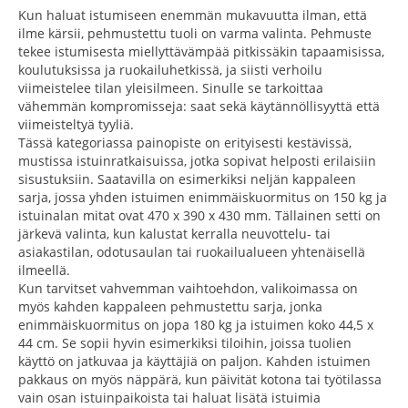
Kun haluat istumiseen enemmän mukavuutta ilman, että
ilme kärsii, pehmustettu tuoli on varma valinta. Pehmuste
tekee istumisesta miellyttävämpää pitkissäkin tapaamisissa,
koulutuksissa ja ruokailuhetkissä, ja siisti verhoilu
viimeistelee tilan yleisilmeen. Sinulle se tarkoittaa
vähemmän kompromisseja: saat sekä käytännöllisyyttä että
viimeisteltyä tyyliä.
Tässä kategoriassa painopiste on erityisesti kestävissä,
mustissa istuinratkaisuissa, jotka sopivat helposti erilaisiin
sisustuksiin. Saatavilla on esimerkiksi neljän kappaleen
sarja, jossa yhden istuimen enimmäiskuormitus on 150 kg ja
istuinalan mitat ovat 470 x 390 x 430 mm. Tällainen setti on
järkevä valinta, kun kalustat kerralla neuvottelu- tai
asiakastilan, odotusaulan tai ruokailualueen yhtenäisellä
ilmeellä.
Kun tarvitset vahvemman vaihtoehdon, valikoimassa on
myös kahden kappaleen pehmustettu sarja, jonka
enimmäiskuormitus on jopa 180 kg ja istuimen koko 44,5 x
44 cm. Se sopii hyvin esimerkiksi tiloihin, joissa tuolien
käyttö on jatkuvaa ja käyttäjiä on paljon. Kahden istuimen
pakkaus on myös näppärä, kun päivität kotona tai työtilassa
vain osan istuinpaikoista tai haluat lisätä istuimia