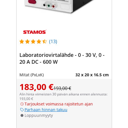
(13)
Laboratoriovirtalähde - 0 - 30 V, 0 -
20 A DC - 600 W
Mitat (PxLxK)
32 x 20 x 16.5 cm
183,00 €
193,00 €
Alin hinta viimeisten 30 päivän aikana ennen alennusta:
193,00 €
Tarjoukset voimassa rajoitetun ajan
Parhaan hinnan takuu
Loppuunmyyty