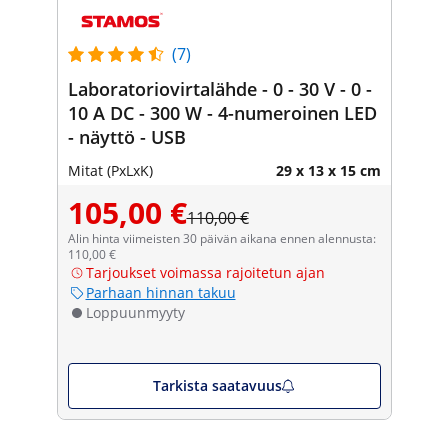
(7)
Laboratoriovirtalähde - 0 - 30 V - 0 -
10 A DC - 300 W - 4-numeroinen LED
- näyttö - USB
Mitat (PxLxK)
29 x 13 x 15 cm
105,00 €
110,00 €
Alin hinta viimeisten 30 päivän aikana ennen alennusta:
110,00 €
Tarjoukset voimassa rajoitetun ajan
Parhaan hinnan takuu
Loppuunmyyty
Tarkista saatavuus