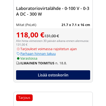
Laboratoriovirtalähde - 0-100 V - 0-3
A DC - 300 W
Mitat (PxLxK)
21.7 x 7.1 x 16 cm
118,00 €
131,00 €
Alin hinta viimeisten 30 päivän aikana ennen alennusta:
131,00 €
Tarjoukset voimassa rajoitetun ajan
Parhaan hinnan takuu
Varastossa
ILMAINEN TOIMITUS
n. 18.8.
Lisää ostoskoriin
Tarjous