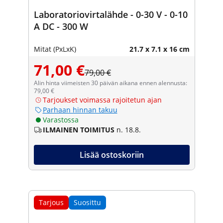
Laboratoriovirtalähde - 0-30 V - 0-10
A DC - 300 W
Mitat (PxLxK)
21.7 x 7.1 x 16 cm
71,00 €
79,00 €
Alin hinta viimeisten 30 päivän aikana ennen alennusta:
79,00 €
Tarjoukset voimassa rajoitetun ajan
Parhaan hinnan takuu
Varastossa
ILMAINEN TOIMITUS
n. 18.8.
Lisää ostoskoriin
Tarjous
Suosittu