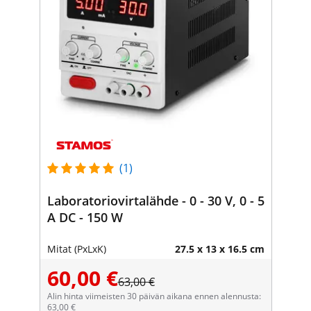
(1)
Laboratoriovirtalähde - 0 - 30 V, 0 - 5
A DC - 150 W
Mitat (PxLxK)
27.5 x 13 x 16.5 cm
60,00 €
63,00 €
Alin hinta viimeisten 30 päivän aikana ennen alennusta:
63,00 €