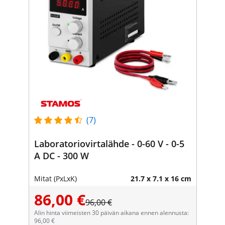
(7)
Laboratoriovirtalähde - 0-60 V - 0-5
A DC - 300 W
Mitat (PxLxK)
21.7 x 7.1 x 16 cm
86,00 €
96,00 €
Alin hinta viimeisten 30 päivän aikana ennen alennusta:
96,00 €