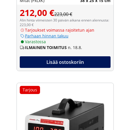
Mitat (PxLxK)
38 x 25 x 15 cm
212,00 €
223,00 €
Alin hinta viimeisten 30 päivän aikana ennen alennusta:
223,00 €
Tarjoukset voimassa rajoitetun ajan
Parhaan hinnan takuu
Varastossa
ILMAINEN TOIMITUS
n. 18.8.
Lisää ostoskoriin
Tarjous