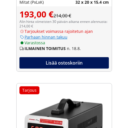
Mitat (PxLxK)
32 x 20 x 15.4 cm
193,00 €
214,00 €
Alin hinta viimeisten 30 päivän aikana ennen alennusta:
214,00 €
Tarjoukset voimassa rajoitetun ajan
Parhaan hinnan takuu
Varastossa
ILMAINEN TOIMITUS
n. 18.8.
Lisää ostoskoriin
Tarjous