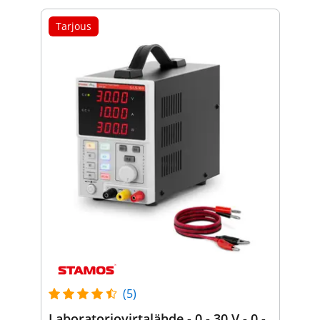
Tarjous
(5)
Laboratoriovirtalähde - 0 - 30 V - 0 -