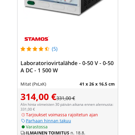
(5)
Laboratoriovirtalähde - 0-50 V - 0-50
A DC - 1 500 W
Mitat (PxLxK)
41 x 26 x 16.5 cm
314,00 €
331,00 €
Alin hinta viimeisten 30 päivän aikana ennen alennusta:
331,00 €
Tarjoukset voimassa rajoitetun ajan
Parhaan hinnan takuu
Varastossa
ILMAINEN TOIMITUS
n. 18.8.