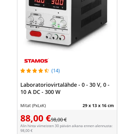
(14)
Laboratoriovirtalähde - 0 - 30 V, 0 -
10 A DC - 300 W
Mitat (PxLxK)
29 x 13 x 16 cm
88,00 €
98,00 €
Alin hinta viimeisten 30 päivän aikana ennen alennusta:
98,00 €