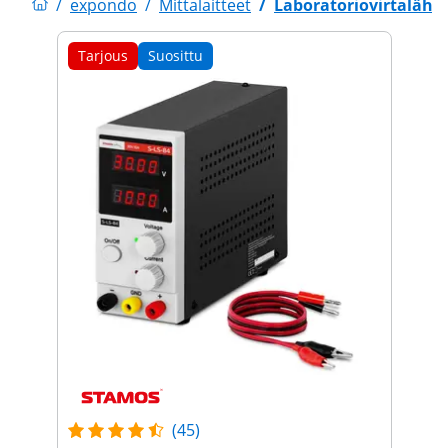
/
expondo
/
Mittalaitteet
/
Laboratoriovirtaläht
Tarjous
Suosittu
(45)