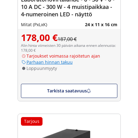
10 A DC - 300 W - 4 muistipaikkaa -
4-numeroinen LED - näyttö
Mitat (PxLxK)
24 x 11 x 16 cm
178,00 €
187,00 €
Alin hinta viimeisten 30 päivän aikana ennen alennusta:
178,00 €
Tarjoukset voimassa rajoitetun ajan
Parhaan hinnan takuu
Loppuunmyyty
Tarkista saatavuus
Tarjous