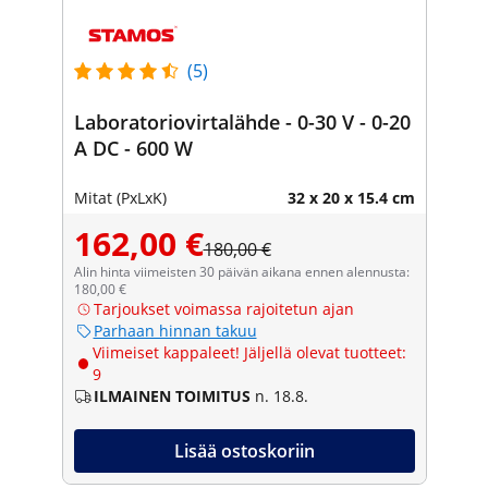
(5)
Laboratoriovirtalähde - 0-30 V - 0-20
A DC - 600 W
Mitat (PxLxK)
32 x 20 x 15.4 cm
162,00 €
180,00 €
Alin hinta viimeisten 30 päivän aikana ennen alennusta:
180,00 €
Tarjoukset voimassa rajoitetun ajan
Parhaan hinnan takuu
Viimeiset kappaleet! Jäljellä olevat tuotteet:
9
ILMAINEN TOIMITUS
n. 18.8.
Lisää ostoskoriin