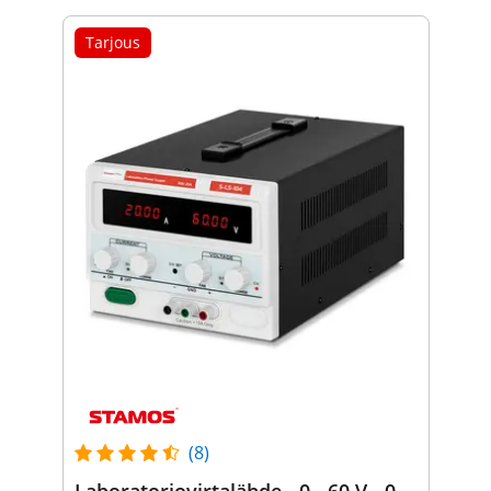
Tarjous
(8)
Laboratoriovirtalähde - 0 - 60 V - 0 -