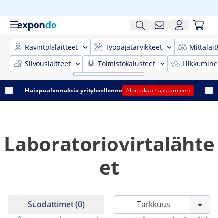
Ravintolalaitteet
Työpajatarvikkeet
Mittalait
Siivouslaitteet
Toimistokalusteet
Liikkumine
Huippualennuksia yrityksellenne
Aloittakaa säästäminen
Laboratoriovirtalähte
et
Suodattimet (0)