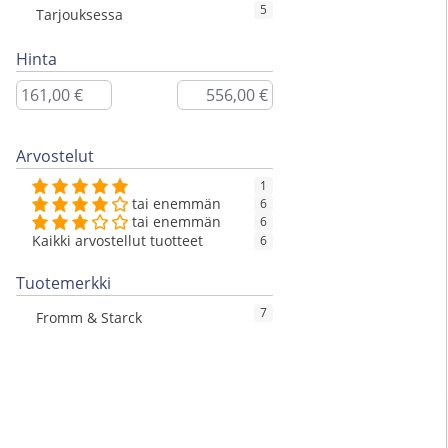
5
Tarjouksessa
Hinta
Arvostelut
1
tai enemmän
6
tai enemmän
6
Kaikki arvostellut tuotteet
6
Tuotemerkki
7
Fromm & Starck