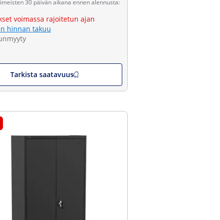
viimeisten 30 päivän aikana ennen alennusta:
kset voimassa rajoitetun ajan
n hinnan takuu
unmyyty
Tarkista saatavuus