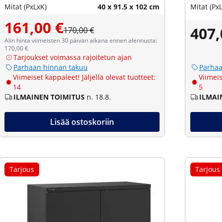
Mitat (PxLxK)
40 x 91.5 x 102 cm
Mitat (Px
161,00 €
407,
170,00 €
Alin hinta viimeisten 30 päivän aikana ennen alennusta:
170,00 €
Tarjoukset voimassa rajoitetun ajan
Parhaan hinnan takuu
Parhaa
Viimeiset kappaleet! Jäljellä olevat tuotteet:
Viimeis
14
5
ILMAINEN TOIMITUS
n. 18.8.
ILMAI
Lisää ostoskoriin
Tarjous
Tarjous