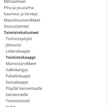
Mittalaitteet
Piha ja puutarha
Kauneus ja terveys
Maataloustarvikkeet
Siivouslaitteet
Toimistokalusteet
Toimistopöytä
Jäteastia
Lokerokaappi
Toimistokaappi
Mainostarvikkeet
Valkokangas
Palvelinkaapit
Kassakaappi
Pöydät kannettaville
tietokoneille
Toimistotuoli