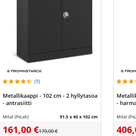
(9)
Metallikaappi - 102 cm - 2 hyllytasoa
Metalli
- antrasiitti
- harm
Mitat (PxLxK)
91.5 x 40 x 102 cm
Mitat (Px
161,00 €
406,
170,00 €