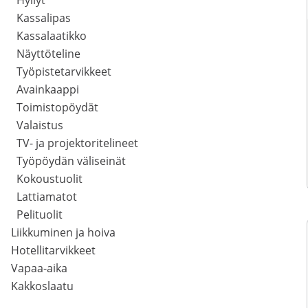
Hyllyt
Kassalipas
Kassalaatikko
Näyttöteline
Työpistetarvikkeet
Avainkaappi
Toimistopöydät
Valaistus
TV- ja projektoritelineet
Työpöydän väliseinät
Kokoustuolit
Lattiamatot
Pelituolit
Liikkuminen ja hoiva
Hotellitarvikkeet
Vapaa-aika
Kakkoslaatu