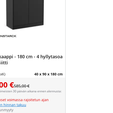
kaappi - 180 cm - 4 hyllytasoa
iitti
LxK)
40 x 90 x 180 cm
00 €
585,00 €
viimeisten 30 päivän aikana ennen alennusta:
kset voimassa rajoitetun ajan
n hinnan takuu
unmyyty