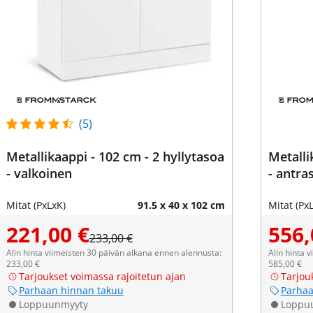
(5)
Metallikaappi - 102 cm - 2 hyllytasoa
Metalli
- valkoinen
- antras
Mitat (PxLxK)
91.5 x 40 x 102 cm
Mitat (Px
221,00 €
556,
233,00 €
Alin hinta viimeisten 30 päivän aikana ennen alennusta:
Alin hinta 
233,00 €
585,00 €
Tarjoukset voimassa rajoitetun ajan
Tarjou
Parhaan hinnan takuu
Parhaa
Loppuunmyyty
Loppu