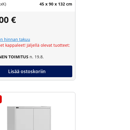
LxK)
45 x 90 x 132 cm
00 €
n hinnan takuu
et kappaleet! Jäljellä olevat tuotteet:
NEN TOIMITUS
n. 19.8.
Lisää ostoskoriin