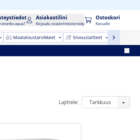
hteystiedot
Asiakastilini
Ostoskori
rvitsetko apua?
Kirjaudu sisään/rekisteröidy
Kassalle
Maataloustarvikkeet
Siivouslaitteet
Toimistok
Lajittele: