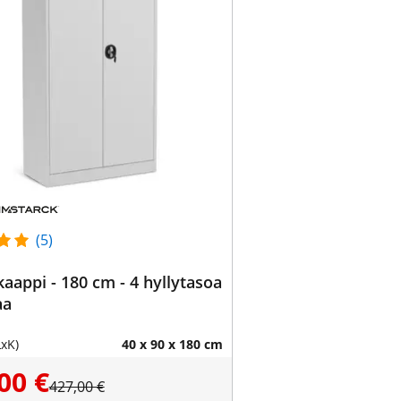
(5)
kaappi - 180 cm - 4 hyllytasoa
aa
LxK)
40 x 90 x 180 cm
00 €
427,00 €