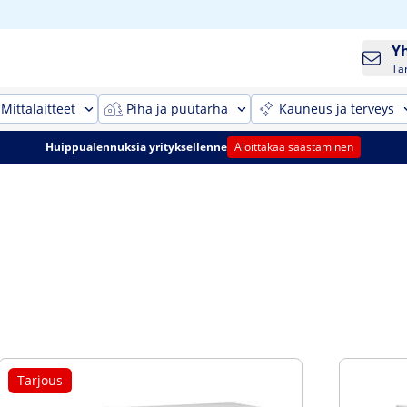
Y
Ta
Mittalaitteet
Piha ja puutarha
Kauneus ja terveys
Huippualennuksia yrityksellenne
Aloittakaa säästäminen
Tarjous