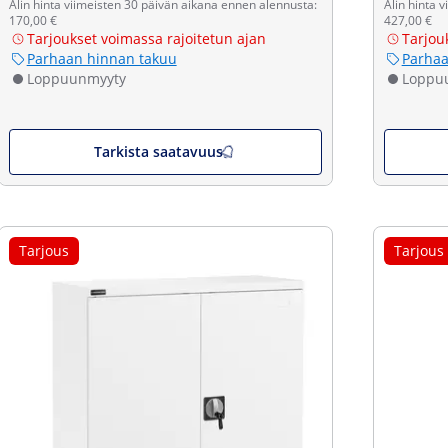
Alin hinta viimeisten 30 päivän aikana ennen alennusta:
Alin hinta 
170,00 €
427,00 €
Tarjoukset voimassa rajoitetun ajan
Tarjou
Parhaan hinnan takuu
Parhaa
Loppuunmyyty
Loppu
Tarkista saatavuus
Tarjous
Tarjous