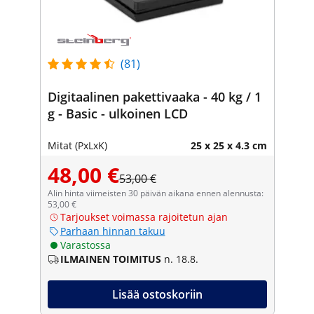
(81)
Digitaalinen pakettivaaka - 40 kg / 1
g - Basic - ulkoinen LCD
Mitat (PxLxK)
25 x 25 x 4.3 cm
48,00 €
53,00 €
Alin hinta viimeisten 30 päivän aikana ennen alennusta:
53,00 €
Tarjoukset voimassa rajoitetun ajan
Parhaan hinnan takuu
Varastossa
ILMAINEN TOIMITUS
n. 18.8.
Lisää ostoskoriin