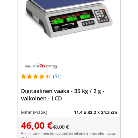
(51)
Digitaalinen vaaka - 35 kg / 2 g -
valkoinen - LCD
Mitat (PxLxK)
11.4 x 33.2 x 34.2 cm
46,00 €
48,00 €
Alin hinta viimeisten 30 päivän aikana ennen alennusta: