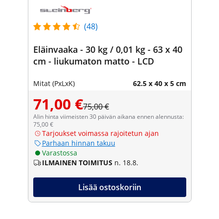
(48)
Eläinvaaka - 30 kg / 0,01 kg - 63 x 40
cm - liukumaton matto - LCD
Mitat (PxLxK)
62.5 x 40 x 5 cm
71,00 €
75,00 €
Alin hinta viimeisten 30 päivän aikana ennen alennusta:
75,00 €
Tarjoukset voimassa rajoitetun ajan
Parhaan hinnan takuu
Varastossa
ILMAINEN TOIMITUS
n. 18.8.
Lisää ostoskoriin