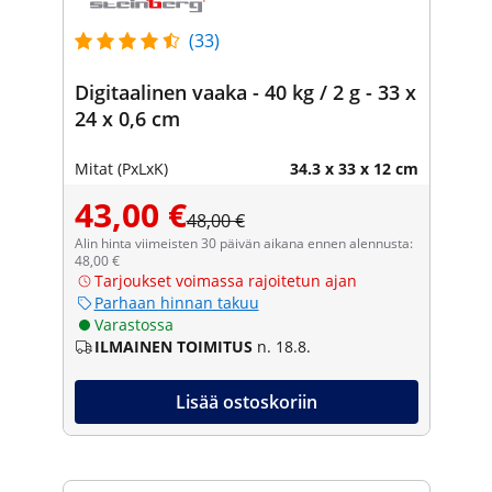
(33)
Digitaalinen vaaka - 40 kg / 2 g - 33 x
24 x 0,6 cm
Mitat (PxLxK)
34.3 x 33 x 12 cm
43,00 €
48,00 €
Alin hinta viimeisten 30 päivän aikana ennen alennusta:
48,00 €
Tarjoukset voimassa rajoitetun ajan
Parhaan hinnan takuu
Varastossa
ILMAINEN TOIMITUS
n. 18.8.
Lisää ostoskoriin