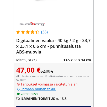
(38)
Digitaalinen vaaka - 40 kg / 2 g - 33,7
x 23,1 x 0,6 cm - punnitusalusta
ABS-muovia
Mitat (PxLxK)
33.5 x 33 x 14 cm
47,00 €
52,00 €
Alin hinta viimeisten 30 päivän aikana ennen alennusta:
52,00 €
Tarjoukset voimassa rajoitetun ajan
Parhaan hinnan takuu
Varastossa
ILMAINEN TOIMITUS
n. 18.8.