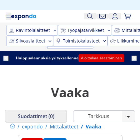
Ravintolalaitteet
Työpajatarvikkeet
Mittalait
Siivouslaitteet
Toimistokalusteet
Liikkumine
Huippualennuksia yrityksellenne
Aloittakaa säästäminen
Vaaka
Suodattimet (0)
/
expondo
/
Mittalaitteet
/
Vaaka