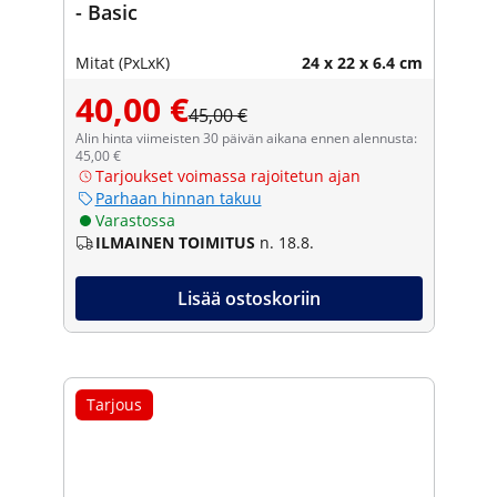
- Basic
Mitat (PxLxK)
24 x 22 x 6.4 cm
40,00 €
45,00 €
Alin hinta viimeisten 30 päivän aikana ennen alennusta:
45,00 €
Tarjoukset voimassa rajoitetun ajan
Parhaan hinnan takuu
Varastossa
ILMAINEN TOIMITUS
n. 18.8.
Lisää ostoskoriin
Tarjous