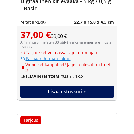
Digitaalinen kirjevaaka - 5 kg / 0,5 g
- Basic
Mitat (PxLxK)
22.7 x 15.8 x 4.3 cm
37,00 €
39,00 €
Alin hinta viimeisten 30 päivän aikana ennen alennusta:
39,00 €
Tarjoukset voimassa rajoitetun ajan
Parhaan hinnan takuu
Viimeiset kappaleet! Jäljellä olevat tuotteet:
2
ILMAINEN TOIMITUS
n. 18.8.
Lisää ostoskoriin
Tarjous