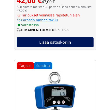
42,00 €
47,00 €
Alin hinta viimeisten 30 päivän aikana ennen alennusta:
47,00 €
Tarjoukset voimassa rajoitetun ajan
Parhaan hinnan takuu
Varastossa
ILMAINEN TOIMITUS
n. 18.8.
Lisää ostoskoriin
Tarjous
Suosittu