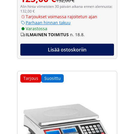
132,00 €
Alin hinta viimeisten 30 päivän aikana ennen alennusta:
132,00 €
Tarjoukset voimassa rajoitetun ajan
Parhaan hinnan takuu
Varastossa
ILMAINEN TOIMITUS
n. 18.8.
Lisää ostoskoriin
Tarjous
Suosittu