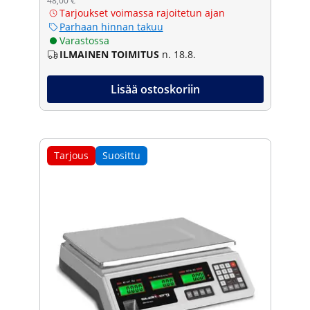
48,00 €
Tarjoukset voimassa rajoitetun ajan
Parhaan hinnan takuu
Varastossa
ILMAINEN TOIMITUS
n. 18.8.
Lisää ostoskoriin
Tarjous
Suosittu