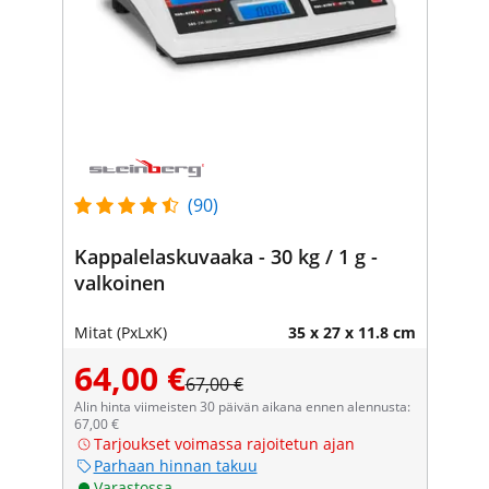
(90)
Kappalelaskuvaaka - 30 kg / 1 g -
valkoinen
Mitat (PxLxK)
35 x 27 x 11.8 cm
64,00 €
67,00 €
Alin hinta viimeisten 30 päivän aikana ennen alennusta:
67,00 €
Tarjoukset voimassa rajoitetun ajan
Parhaan hinnan takuu
Varastossa