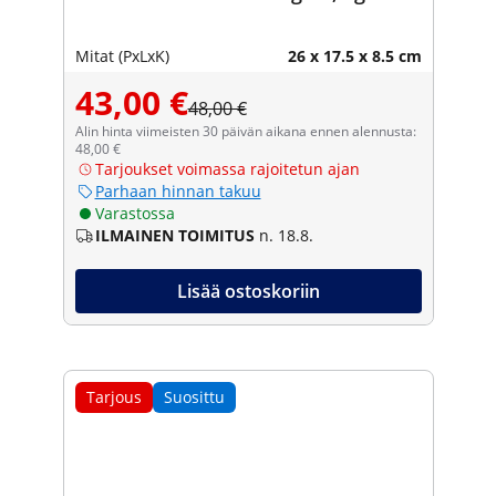
Mitat (PxLxK)
26 x 17.5 x 8.5 cm
43,00 €
48,00 €
Alin hinta viimeisten 30 päivän aikana ennen alennusta:
48,00 €
Tarjoukset voimassa rajoitetun ajan
Parhaan hinnan takuu
Varastossa
ILMAINEN TOIMITUS
n. 18.8.
Lisää ostoskoriin
Tarjous
Suosittu