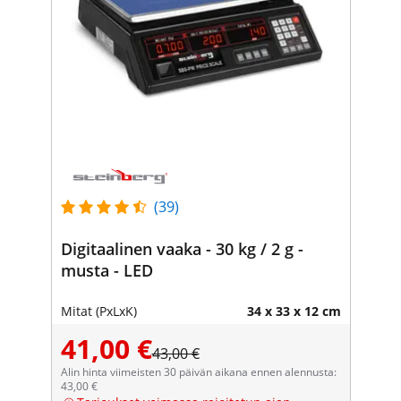
(39)
Digitaalinen vaaka - 30 kg / 2 g -
musta - LED
Mitat (PxLxK)
34 x 33 x 12 cm
41,00 €
43,00 €
Alin hinta viimeisten 30 päivän aikana ennen alennusta:
43,00 €