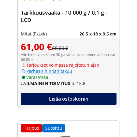
Tarkkuusvaaka - 10 000 g / 0,1 g -
LCD
Mitat (PxLxK)
26.5 x 18 x 9.5 cm
61,00 €
68,00 €
Alin hinta viimeisten 30 päivän aikana ennen alennusta:
68,00 €
Tarjoukset voimassa rajoitetun ajan
Parhaan hinnan takuu
Varastossa
ILMAINEN TOIMITUS
n. 18.8.
Lisää ostoskoriin
Tarjous
Suosittu