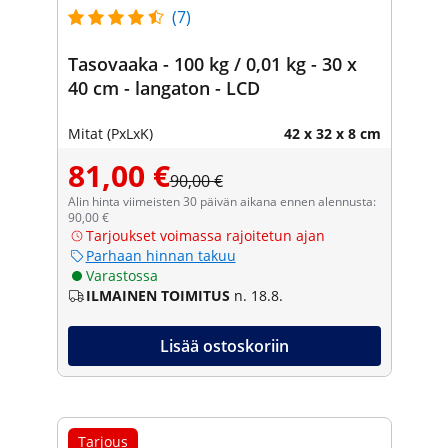
(7)
Tasovaaka - 100 kg / 0,01 kg - 30 x
40 cm - langaton - LCD
Mitat (PxLxK)
42 x 32 x 8 cm
81,00 €
90,00 €
Alin hinta viimeisten 30 päivän aikana ennen alennusta:
90,00 €
Tarjoukset voimassa rajoitetun ajan
Parhaan hinnan takuu
Varastossa
ILMAINEN TOIMITUS
n. 18.8.
Lisää ostoskoriin
Tarjous