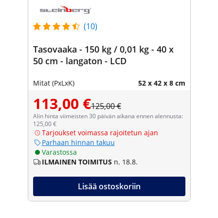
(10)
Tasovaaka - 150 kg / 0,01 kg - 40 x
50 cm - langaton - LCD
Mitat (PxLxK)
52 x 42 x 8 cm
113,00 €
125,00 €
Alin hinta viimeisten 30 päivän aikana ennen alennusta:
125,00 €
Tarjoukset voimassa rajoitetun ajan
Parhaan hinnan takuu
Varastossa
ILMAINEN TOIMITUS
n. 18.8.
Lisää ostoskoriin