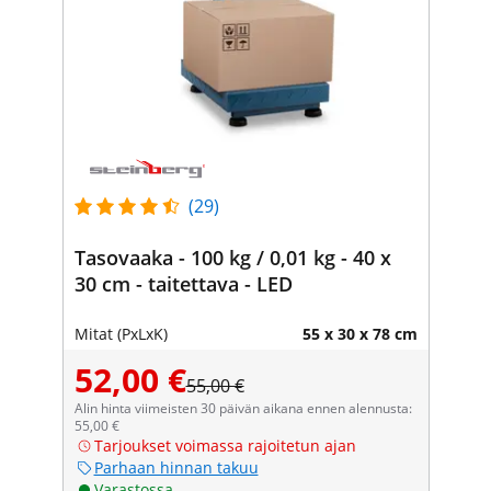
(29)
Tasovaaka - 100 kg / 0,01 kg - 40 x
30 cm - taitettava - LED
Mitat (PxLxK)
55 x 30 x 78 cm
52,00 €
55,00 €
Alin hinta viimeisten 30 päivän aikana ennen alennusta:
55,00 €
Tarjoukset voimassa rajoitetun ajan
Parhaan hinnan takuu
Varastossa