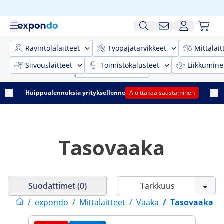
Ravintolalaitteet
Työpajatarvikkeet
Mittalait
Siivouslaitteet
Toimistokalusteet
Liikkumine
Huippualennuksia yrityksellenne
Aloittakaa säästäminen
Tasovaaka
Suodattimet (0)
/
expondo
/
Mittalaitteet
/
Vaaka
/
Tasovaaka