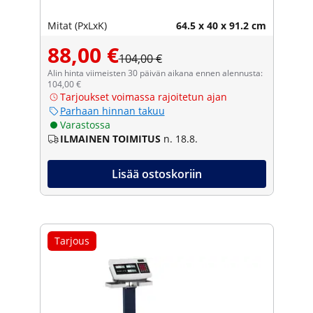
Mitat (PxLxK)
64.5 x 40 x 91.2 cm
88,00 €
104,00 €
Alin hinta viimeisten 30 päivän aikana ennen alennusta:
104,00 €
Tarjoukset voimassa rajoitetun ajan
Parhaan hinnan takuu
Varastossa
ILMAINEN TOIMITUS
n. 18.8.
Lisää ostoskoriin
Tarjous