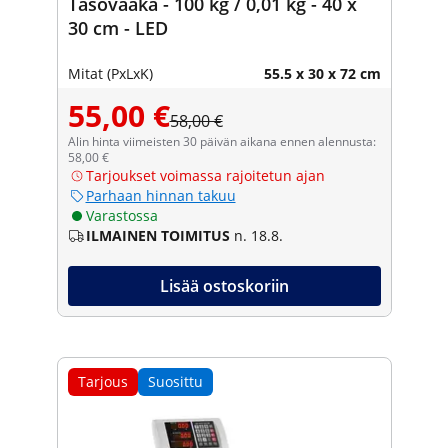
Tasovaaka - 100 kg / 0,01 kg - 40 x
30 cm - LED
Mitat (PxLxK)
55.5 x 30 x 72 cm
55,00 €
58,00 €
Alin hinta viimeisten 30 päivän aikana ennen alennusta:
58,00 €
Tarjoukset voimassa rajoitetun ajan
Parhaan hinnan takuu
Varastossa
ILMAINEN TOIMITUS
n. 18.8.
Lisää ostoskoriin
Tarjous
Suosittu