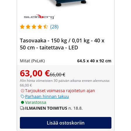
(28)
Tasovaaka - 150 kg / 0,01 kg - 40 x
50 cm - taitettava - LED
Mitat (PxLxK)
64.5 x 40 x 92 cm
63,00 €
66,00 €
Alin hinta viimeisten 30 päivän aikana ennen alennusta:
66,00 €
Tarjoukset voimassa rajoitetun ajan
Parhaan hinnan takuu
Varastossa
ILMAINEN TOIMITUS
n. 18.8.
Lisää ostoskoriin