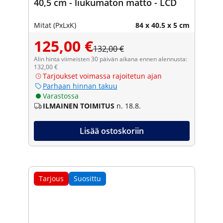
40,5 cm - liukumaton matto - LCD
Mitat (PxLxK)
84 x 40.5 x 5 cm
125,00 €
132,00 €
Alin hinta viimeisten 30 päivän aikana ennen alennusta:
132,00 €
Tarjoukset voimassa rajoitetun ajan
Parhaan hinnan takuu
Varastossa
ILMAINEN TOIMITUS
n. 18.8.
Lisää ostoskoriin
Tarjous
Suosittu