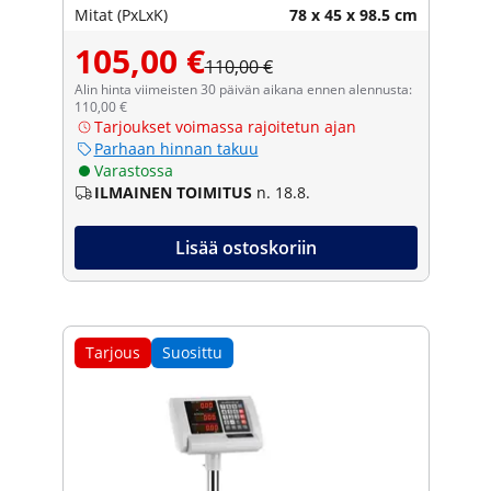
Mitat (PxLxK)
78 x 45 x 98.5 cm
105,00 €
110,00 €
Alin hinta viimeisten 30 päivän aikana ennen alennusta:
110,00 €
Tarjoukset voimassa rajoitetun ajan
Parhaan hinnan takuu
Varastossa
ILMAINEN TOIMITUS
n. 18.8.
Lisää ostoskoriin
Tarjous
Suosittu