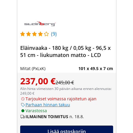
(9)
Eläinvaaka - 180 kg / 0,05 kg - 96,5 x
51 cm - liukumaton matto - LCD
Mitat (PxLxK)
101 x 49.5 x 7 cm
237,00 €
249,00 €
Alin hinta viimeisten 30 päivän aikana ennen alennusta:
249,00 €
Tarjoukset voimassa rajoitetun ajan
Parhaan hinnan takuu
Varastossa
ILMAINEN TOIMITUS
n. 18.8.
Lisää ostoskoriin