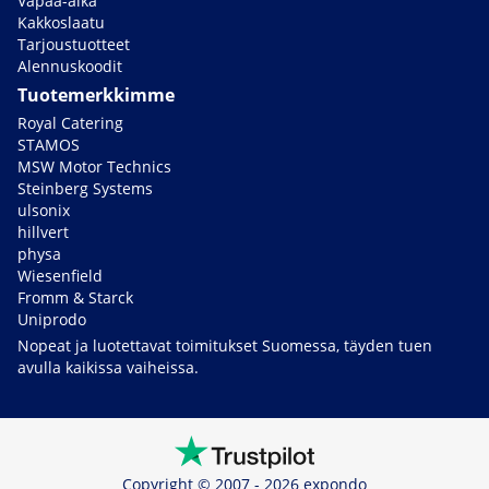
Vapaa-aika
Kakkoslaatu
Tarjoustuotteet
Alennuskoodit
Tuotemerkkimme
Royal Catering
STAMOS
MSW Motor Technics
Steinberg Systems
ulsonix
hillvert
physa
Wiesenfield
Fromm & Starck
Uniprodo
Nopeat ja luotettavat toimitukset Suomessa, täyden tuen
avulla kaikissa vaiheissa.
Copyright © 2007 - 2026 expondo