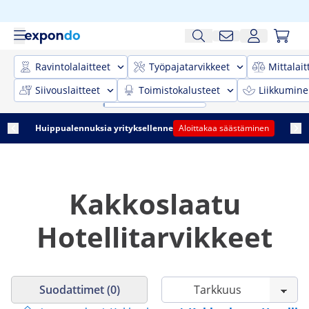
Ravintolalaitteet
Työpajatarvikkeet
Mittalait
Siivouslaitteet
Toimistokalusteet
Liikkumine
Huippualennuksia yrityksellenne
Aloittakaa säästäminen
Kakkoslaatu
Hotellitarvikkeet
Suodattimet (0)