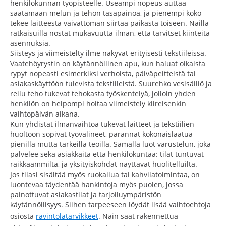
henkilökunnan työpisteelle. Useampi nopeus auttaa
säätämään melun ja tehon tasapainoa, ja pienempi koko
tekee laitteesta vaivattoman siirtää paikasta toiseen. Näillä
ratkaisuilla nostat mukavuutta ilman, että tarvitset kiinteitä
asennuksia.
Siisteys ja viimeistelty ilme näkyvät erityisesti tekstiileissä.
Vaatehöyrystin on käytännöllinen apu, kun haluat oikaista
rypyt nopeasti esimerkiksi verhoista, päiväpeitteistä tai
asiakaskäyttöön tulevista tekstiileistä. Suurehko vesisäiliö ja
reilu teho tukevat tehokasta työskentelyä, jolloin yhden
henkilön on helpompi hoitaa viimeistely kiireisenkin
vaihtopäivän aikana.
Kun yhdistät ilmanvaihtoa tukevat laitteet ja tekstiilien
huoltoon sopivat työvälineet, parannat kokonaislaatua
pienillä mutta tärkeillä teoilla. Samalla luot varustelun, joka
palvelee sekä asiakkaita että henkilökuntaa: tilat tuntuvat
raikkaammilta, ja yksityiskohdat näyttävät huolitelluilta.
Jos tilasi sisältää myös ruokailua tai kahvilatoimintaa, on
luontevaa täydentää hankintoja myös puolen, jossa
painottuvat asiakastilat ja tarjoiluympäristön
käytännöllisyys. Siihen tarpeeseen löydät lisää vaihtoehtoja
osiosta
ravintolatarvikkeet
. Näin saat rakennettua