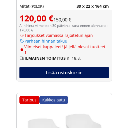
Mitat (PxLxK)
39 x 22 x 164 cm
120,00 €
150,00 €
Alin hinta viimeisten 30 päivän aikana ennen alennusta:
170,00 €
Tarjoukset voimassa rajoitetun ajan
Parhaan hinnan takuu
Viimeiset kappaleet! Jäljellä olevat tuotteet:
1
ILMAINEN TOIMITUS
n. 18.8.
Lisää ostoskoriin
Tarjous
Kakkoslaatu