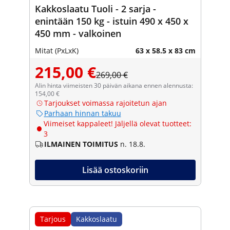
Kakkoslaatu Tuoli - 2 sarja -
enintään 150 kg - istuin 490 x 450 x
450 mm - valkoinen
Mitat (PxLxK)
63 x 58.5 x 83 cm
215,00 €
269,00 €
Alin hinta viimeisten 30 päivän aikana ennen alennusta:
154,00 €
Tarjoukset voimassa rajoitetun ajan
Parhaan hinnan takuu
Viimeiset kappaleet! Jäljellä olevat tuotteet:
3
ILMAINEN TOIMITUS
n. 18.8.
Lisää ostoskoriin
Tarjous
Kakkoslaatu