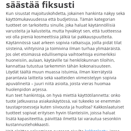
säästää fiksusti
Kun sisustat majoituskohdetta, jokainen hankinta näkyy sekä
käyttömukavuudessa että budjetissa. Tämän kategorian
tuotteet on tarkoitettu sinulle, joka haluat käytännöllisiä
varusteita ja kalusteita, mutta hyväksyt sen, että tuotteessa
voi olla pieniä kosmeettisia jälkiä tai pakkauspuutteita.
Käytännössä saat arkeen sopivia ratkaisuja, joilla pidät tilat
siisteinä, viihtyisinä ja toimivina ilman turhaa ylimääräistä.
Jos olet etsimässä edullisempia vaihtoehtoja esimerkiksi
huoneisiin, aulaan, käytäville tai henkilökunnan tiloihin,
kannattaa tutustua tarkemmin tähän kokonaisuuteen.
Löydät täältä muun muassa istuimia, ilman kierrätystä
parantavia laitteita sekä vaatteiden viimeistelyyn sopivia
apuvälineitä – juuri niitä asioita, joista vieras huomaa
huolenpidon arjessa.
Kun teet hankintoja, on hyvä miettiä käyttötilannetta: onko
tuote jatkuvassa asiakaskäytössä, vai tukeeko se enemmän
taustaprosesseja kuten siivousta ja huoltoa? Kakkoslaatuiset
tuotteet sopivat erityisen hyvin tilanteisiin, joissa haluat
lisätä kapasiteettia, päivittää ilmettä tai varautua sesonkiin
kustannustehokkaasti.