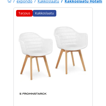
/
expondo
/
Kakkoslaatu
/
Kakkoslaatu Hotellit
Tarjous
Kakkoslaatu