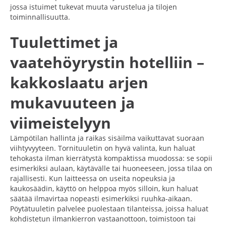
jossa istuimet tukevat muuta varustelua ja tilojen
toiminnallisuutta.
Tuulettimet ja
vaatehöyrystin hotelliin –
kakkoslaatu arjen
mukavuuteen ja
viimeistelyyn
Lämpötilan hallinta ja raikas sisäilma vaikuttavat suoraan
viihtyvyyteen. Tornituuletin on hyvä valinta, kun haluat
tehokasta ilman kierrätystä kompaktissa muodossa: se sopii
esimerkiksi aulaan, käytävälle tai huoneeseen, jossa tilaa on
rajallisesti. Kun laitteessa on useita nopeuksia ja
kaukosäädin, käyttö on helppoa myös silloin, kun haluat
säätää ilmavirtaa nopeasti esimerkiksi ruuhka-aikaan.
Pöytätuuletin palvelee puolestaan tilanteissa, joissa haluat
kohdistetun ilmankierron vastaanottoon, toimistoon tai