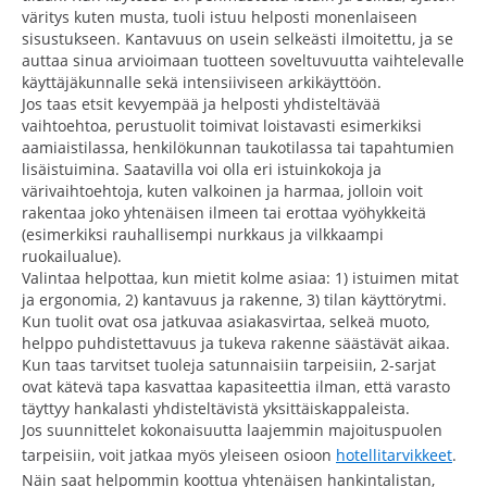
väritys kuten musta, tuoli istuu helposti monenlaiseen
sisustukseen. Kantavuus on usein selkeästi ilmoitettu, ja se
auttaa sinua arvioimaan tuotteen soveltuvuutta vaihtelevalle
käyttäjäkunnalle sekä intensiiviseen arkikäyttöön.
Jos taas etsit kevyempää ja helposti yhdisteltävää
vaihtoehtoa, perustuolit toimivat loistavasti esimerkiksi
aamiaistilassa, henkilökunnan taukotilassa tai tapahtumien
lisäistuimina. Saatavilla voi olla eri istuinkokoja ja
värivaihtoehtoja, kuten valkoinen ja harmaa, jolloin voit
rakentaa joko yhtenäisen ilmeen tai erottaa vyöhykkeitä
(esimerkiksi rauhallisempi nurkkaus ja vilkkaampi
ruokailualue).
Valintaa helpottaa, kun mietit kolme asiaa: 1) istuimen mitat
ja ergonomia, 2) kantavuus ja rakenne, 3) tilan käyttörytmi.
Kun tuolit ovat osa jatkuvaa asiakasvirtaa, selkeä muoto,
helppo puhdistettavuus ja tukeva rakenne säästävät aikaa.
Kun taas tarvitset tuoleja satunnaisiin tarpeisiin, 2-sarjat
ovat kätevä tapa kasvattaa kapasiteettia ilman, että varasto
täyttyy hankalasti yhdisteltävistä yksittäiskappaleista.
Jos suunnittelet kokonaisuutta laajemmin majoituspuolen
tarpeisiin, voit jatkaa myös yleiseen osioon
hotellitarvikkeet
.
Näin saat helpommin koottua yhtenäisen hankintalistan,