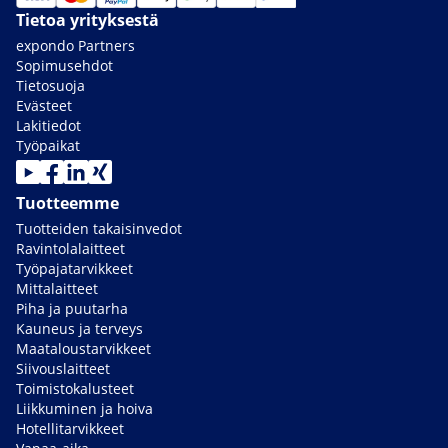
Tietoa yrityksestä
expondo Partners
Sopimusehdot
Tietosuoja
Evästeet
Lakitiedot
Työpaikat
Tuotteemme
Tuotteiden takaisinvedot
Ravintolalaitteet
Työpajatarvikkeet
Mittalaitteet
Piha ja puutarha
Kauneus ja terveys
Maataloustarvikkeet
Siivouslaitteet
Toimistokalusteet
Liikkuminen ja hoiva
Hotellitarvikkeet