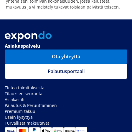
yhtenäisen, toimivan kokonaisuuden, jossa kalusteet,
mukavuus ja viimeistely tukevat toisiaan päivästä toiseen.
Asiakaspalvelu
Ota yhteyttä
Palautusportaali
Tietoa toimituksesta
Tilauksen seuranta
Asiakastili
Palautus & Peruuttaminen
Premium-takuu
Usein kysyttyä
Turvalliset maksutavat