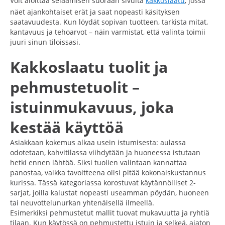
Voit aloittaa selaamisen suoraan sivulta
kakkoslaatu
, jossa
näet ajankohtaiset erät ja saat nopeasti käsityksen
saatavuudesta. Kun löydät sopivan tuotteen, tarkista mitat,
kantavuus ja tehoarvot – näin varmistat, että valinta toimii
juuri sinun tiloissasi.
Kakkoslaatu tuolit ja
pehmustetuolit –
istuinmukavuus, joka
kestää käyttöä
Asiakkaan kokemus alkaa usein istumisesta: aulassa
odotetaan, kahvitilassa viihdytään ja huoneessa istutaan
hetki ennen lähtöä. Siksi tuolien valintaan kannattaa
panostaa, vaikka tavoitteena olisi pitää kokonaiskustannus
kurissa. Tässä kategoriassa korostuvat käytännölliset 2-
sarjat, joilla kalustat nopeasti useamman pöydän, huoneen
tai neuvottelunurkan yhtenäisellä ilmeellä.
Esimerkiksi pehmustetut mallit tuovat mukavuutta ja ryhtiä
tilaan. Kun käytössä on pehmustettu istuin ja selkeä, ajaton