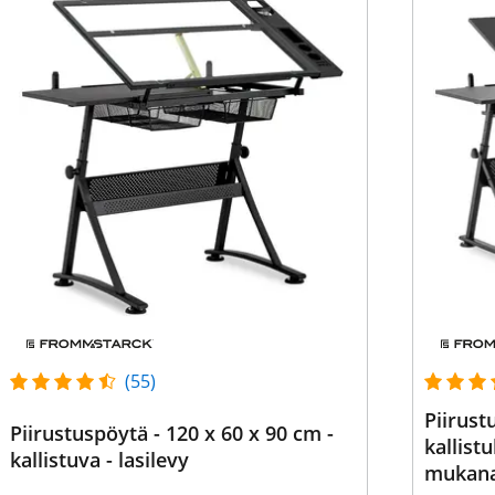
(55)
Piirust
Piirustuspöytä - 120 x 60 x 90 cm -
kallist
kallistuva - lasilevy
mukana