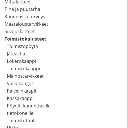
Mittalaitteet
Piha ja puutarha
Kauneus ja terveys
Maataloustarvikkeet
Siivouslaitteet
Toimistokalusteet
Toimistopöytä
Jäteastia
Lokerokaappi
Toimistokaappi
Mainostarvikkeet
Valkokangas
Palvelinkaapit
Kassakaappi
Pöydät kannettaville
tietokoneille
Toimistotuoli