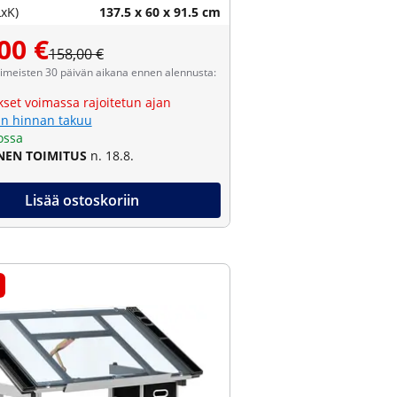
LxK)
137.5 x 60 x 91.5 cm
00 €
158,00 €
viimeisten 30 päivän aikana ennen alennusta:
kset voimassa rajoitetun ajan
n hinnan takuu
ossa
NEN TOIMITUS
n. 18.8.
Lisää ostoskoriin