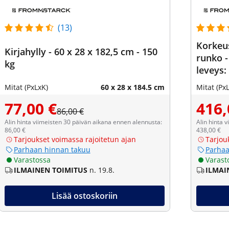
(13)
Korkeu
Kirjahylly - 60 x 28 x 182,5 cm - 150
runko -
kg
leveys:
cm (oik
Mitat (PxLxK)
60 x 28 x 184.5 cm
Mitat (Px
77,00 €
416,
86,00 €
Alin hinta viimeisten 30 päivän aikana ennen alennusta:
Alin hinta 
86,00 €
438,00 €
Tarjoukset voimassa rajoitetun ajan
Tarjou
Parhaan hinnan takuu
Parhaa
Varastossa
Varast
ILMAINEN TOIMITUS
n. 19.8.
ILMAI
Lisää ostoskoriin