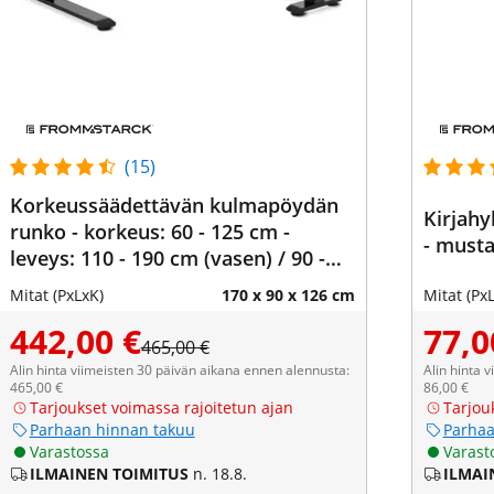
(15)
Korkeussäädettävän kulmapöydän
Kirjahy
runko - korkeus: 60 - 125 cm -
- must
leveys: 110 - 190 cm (vasen) / 90 -
150 cm (oikea) - kulma 90° - 150 kg
Mitat (PxLxK)
170 x 90 x 126 cm
Mitat (Px
442,00 €
77,0
465,00 €
Alin hinta viimeisten 30 päivän aikana ennen alennusta:
Alin hinta 
465,00 €
86,00 €
Tarjoukset voimassa rajoitetun ajan
Tarjou
Parhaan hinnan takuu
Parhaa
Varastossa
Varast
ILMAINEN TOIMITUS
n. 18.8.
ILMAI