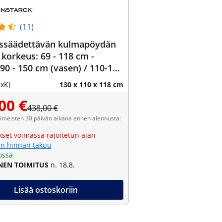
(11)
ssäädettävän kulmapöydän
 korkeus: 69 - 118 cm -
 90 - 150 cm (vasen) / 110-190
ea) - kulma 90° - 150 kg
LxK)
130 x 110 x 118 cm
00 €
438,00 €
viimeisten 30 päivän aikana ennen alennusta:
kset voimassa rajoitetun ajan
n hinnan takuu
ossa
NEN TOIMITUS
n. 18.8.
Lisää ostoskoriin