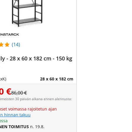
(14)
lly - 28 x 60 x 182 cm - 150 kg
a
LxK)
28 x 60 x 182 cm
0 €
86,00 €
viimeisten 30 päivän aikana ennen alennusta:
kset voimassa rajoitetun ajan
n hinnan takuu
ossa
NEN TOIMITUS
n. 19.8.