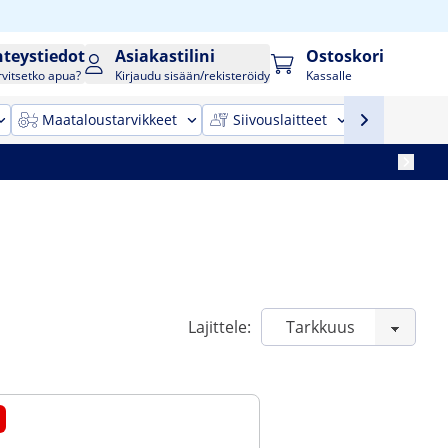
hteystiedot
Asiakastilini
Ostoskori
rvitsetko apua?
Kirjaudu sisään/rekisteröidy
Kassalle
Maataloustarvikkeet
Siivouslaitteet
Toimistok
Lajittele: