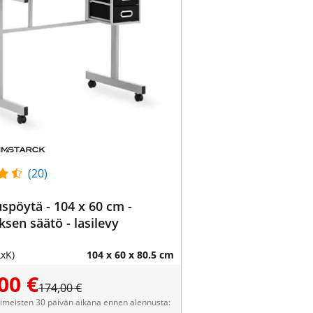
(20)
uspöytä - 104 x 60 cm -
uksen säätö - lasilevy
LxK)
104 x 60 x 80.5 cm
00 €
174,00 €
viimeisten 30 päivän aikana ennen alennusta: