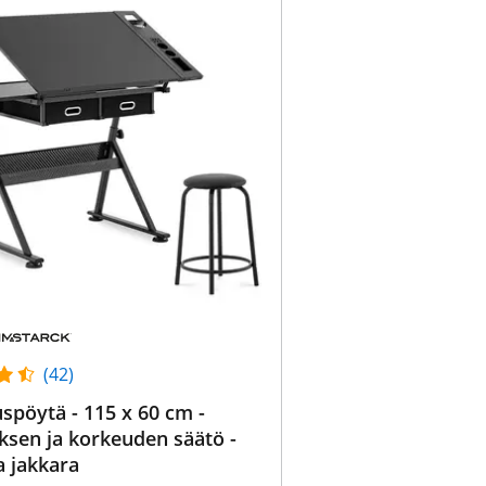
(42)
uspöytä - 115 x 60 cm -
uksen ja korkeuden säätö -
 jakkara