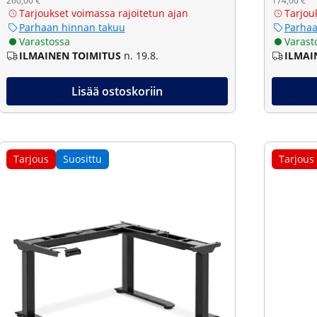
260,00 €
174,00 €
Tarjoukset voimassa rajoitetun ajan
Tarjou
Parhaan hinnan takuu
Parhaa
Varastossa
Varast
ILMAINEN TOIMITUS
n. 19.8.
ILMAI
Lisää ostoskoriin
Tarjous
Suosittu
Tarjous