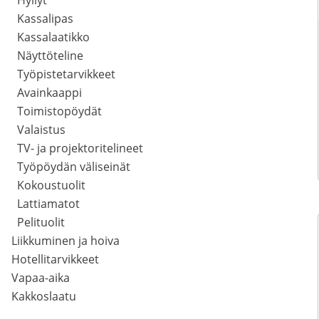
Hyllyt
Kassalipas
Kassalaatikko
Näyttöteline
Työpistetarvikkeet
Avainkaappi
Toimistopöydät
Valaistus
TV- ja projektoritelineet
Työpöydän väliseinät
Kokoustuolit
Lattiamatot
Pelituolit
Liikkuminen ja hoiva
Hotellitarvikkeet
Vapaa-aika
Kakkoslaatu