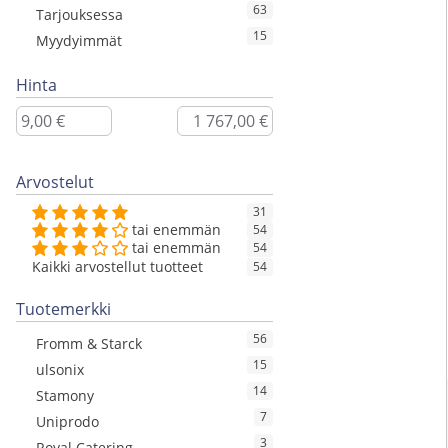
63
Tarjouksessa
15
Myydyimmät
Hinta
Arvostelut
31
tai enemmän
54
tai enemmän
54
Kaikki arvostellut tuotteet
54
Tuotemerkki
56
Fromm & Starck
15
ulsonix
14
Stamony
7
Uniprodo
3
Royal Catering