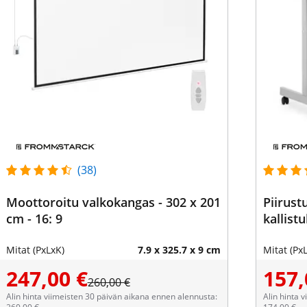
(38)
Moottoroitu valkokangas - 302 x 201
Piirust
cm - 16: 9
kallist
Mitat (PxLxK)
7.9 x 325.7 x 9 cm
Mitat (Px
247,00 €
157,
260,00 €
Alin hinta viimeisten 30 päivän aikana ennen alennusta:
Alin hinta 