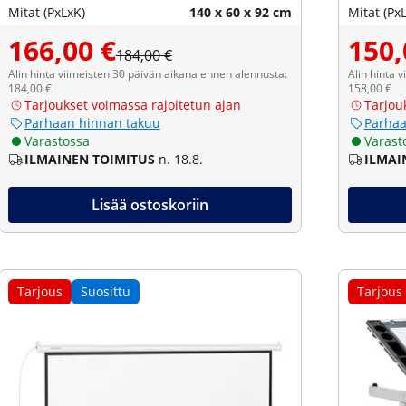
Mitat (PxLxK)
140 x 60 x 92 cm
Mitat (Px
166,00 €
150,
184,00 €
Alin hinta viimeisten 30 päivän aikana ennen alennusta:
Alin hinta 
184,00 €
158,00 €
Tarjoukset voimassa rajoitetun ajan
Tarjou
Parhaan hinnan takuu
Parhaa
Varastossa
Varast
ILMAINEN TOIMITUS
n. 18.8.
ILMAI
Lisää ostoskoriin
Tarjous
Suosittu
Tarjous