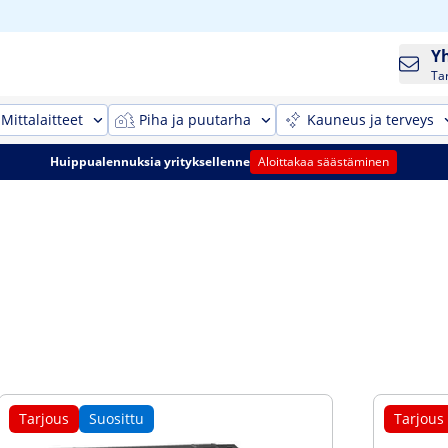
Y
Ta
Mittalaitteet
Piha ja puutarha
Kauneus ja terveys
Huippualennuksia yrityksellenne
Aloittakaa säästäminen
Tarjous
Suosittu
Tarjous