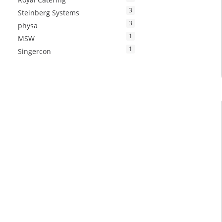
3
Steinberg Systems
3
physa
1
MSW
1
Singercon