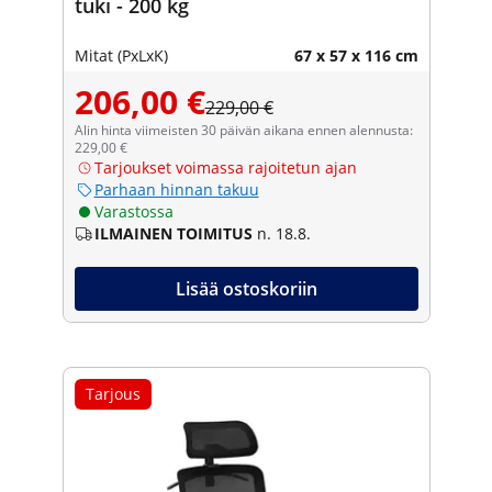
tuki - 200 kg
Mitat (PxLxK)
67 x 57 x 116 cm
206,00 €
229,00 €
Alin hinta viimeisten 30 päivän aikana ennen alennusta:
229,00 €
Tarjoukset voimassa rajoitetun ajan
Parhaan hinnan takuu
Varastossa
ILMAINEN TOIMITUS
n. 18.8.
Lisää ostoskoriin
Tarjous