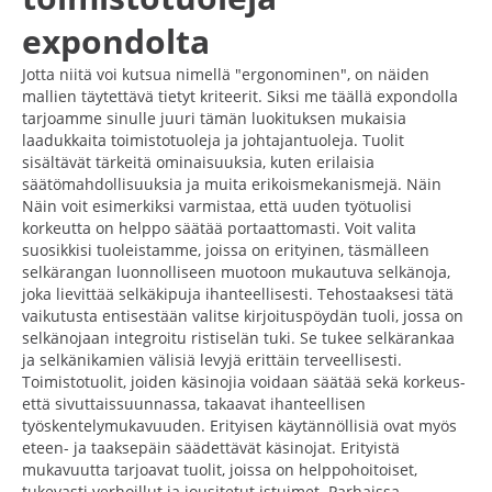
expondolta
Jotta niitä voi kutsua nimellä "ergonominen", on näiden
mallien täytettävä tietyt kriteerit. Siksi me täällä expondolla
tarjoamme sinulle juuri tämän luokituksen mukaisia
laadukkaita toimistotuoleja ja johtajantuoleja. Tuolit
sisältävät tärkeitä ominaisuuksia, kuten erilaisia
säätömahdollisuuksia ja muita erikoismekanismejä. Näin
Näin voit esimerkiksi varmistaa, että uuden työtuolisi
korkeutta on helppo säätää portaattomasti. Voit valita
suosikkisi tuoleistamme, joissa on erityinen, täsmälleen
selkärangan luonnolliseen muotoon mukautuva selkänoja,
joka lievittää selkäkipuja ihanteellisesti. Tehostaaksesi tätä
vaikutusta entisestään valitse kirjoituspöydän tuoli, jossa on
selkänojaan integroitu ristiselän tuki. Se tukee selkärankaa
ja selkänikamien välisiä levyjä erittäin terveellisesti.
Toimistotuolit, joiden käsinojia voidaan säätää sekä korkeus-
että sivuttaissuunnassa, takaavat ihanteellisen
työskentelymukavuuden. Erityisen käytännöllisiä ovat myös
eteen- ja taaksepäin säädettävät käsinojat. Erityistä
mukavuutta tarjoavat tuolit, joissa on helppohoitoiset,
tukevasti verhoillut ja jousitetut istuimet. Parhaissa