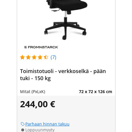
(7)
Toimistotuoli - verkkoselkä - pään
tuki - 150 kg
Mitat (PxLxK)
72 x 72 x 126 cm
244,00 €
Parhaan hinnan takuu
Loppuunmyyty