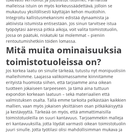
malleissa istuin on myös korkeussäädettävä, jolloin se
mukautuu yksilöllisesti käyttäjän kehon muotoihin.
Integroitu kallistusmekanismi edistää dynaamista ja
aktiivista istumista entisestään. Jos sinun tarvitsee istua
työpöytäsi ääressä pitkiä aikoja, voit valita toimistotuolin,
jossa on päätuki, niskatuki tai molemmat – pieniin
rentoutumishetkiin töiden lomassa.
Mitä muita ominaisuuksia
toimistotuoleissa on?
Jos korkea laatu on sinulle tärkeää, tutustu nyt monipuolisiin
malleihimme. Laajassa valikoimassamme kiinnitämme
erityistä huomiota siihen, että tarjoamme aina oikean
tuotteen jokaiseen tarpeeseen. Ja tämä aina tuttuun
expondon korkeaan laatuun – sekä materiaalien että
valmistuksen osalta. Tällä emme tarkoita pelkästään kaikkien
mallien, vaan myös jokaisen yksittäisen osan pitkäikäisyyttä
ja kestävyyttä. Tärkeää on myös, että ammattimaisilla
toimistotuoleilla on suuri kantavuus. Tarjoammekin malleja
eri kantavuuksilla, jotta löydät varmasti oikean toimistotuolin
juuri sinulle. Jotta työtilasi olisi mahdollisimman mukava ja