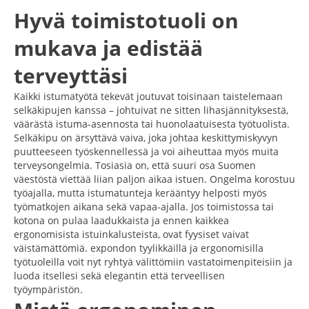
Hyvä toimistotuoli on
mukava ja edistää
terveyttäsi
Kaikki istumatyötä tekevät joutuvat toisinaan taistelemaan
selkäkipujen kanssa – johtuivat ne sitten lihasjännityksestä,
väärästä istuma-asennosta tai huonolaatuisesta työtuolista.
Selkäkipu on ärsyttävä vaiva, joka johtaa keskittymiskyvyn
puutteeseen työskennellessä ja voi aiheuttaa myös muita
terveysongelmia. Tosiasia on, että suuri osa Suomen
väestöstä viettää liian paljon aikaa istuen. Ongelma korostuu
työajalla, mutta istumatunteja kerääntyy helposti myös
työmatkojen aikana sekä vapaa-ajalla. Jos toimistossa tai
kotona on pulaa laadukkaista ja ennen kaikkea
ergonomisista istuinkalusteista, ovat fyysiset vaivat
väistämättömiä. expondon tyylikkäillä ja ergonomisilla
työtuoleilla voit nyt ryhtyä välittömiin vastatoimenpiteisiin ja
luoda itsellesi sekä elegantin että terveellisen
työympäristön.