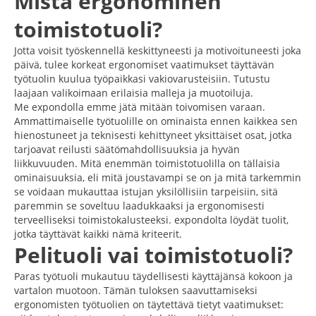
Mistä ergonominen
toimistotuoli?
Jotta voisit työskennellä keskittyneesti ja motivoituneesti joka
päivä, tulee korkeat ergonomiset vaatimukset täyttävän
työtuolin kuulua työpaikkasi vakiovarusteisiin. Tutustu
laajaan valikoimaan erilaisia malleja ja muotoiluja.
Me expondolla emme jätä mitään toivomisen varaan.
Ammattimaiselle työtuolille on ominaista ennen kaikkea sen
hienostuneet ja teknisesti kehittyneet yksittäiset osat, jotka
tarjoavat reilusti säätömahdollisuuksia ja hyvän
liikkuvuuden. Mitä enemmän toimistotuolilla on tällaisia
ominaisuuksia, eli mitä joustavampi se on ja mitä tarkemmin
se voidaan mukauttaa istujan yksilöllisiin tarpeisiin, sitä
paremmin se soveltuu laadukkaaksi ja ergonomisesti
terveelliseksi toimistokalusteeksi. expondolta löydät tuolit,
jotka täyttävät kaikki nämä kriteerit.
Pelituoli vai toimistotuoli?
Paras työtuoli mukautuu täydellisesti käyttäjänsä kokoon ja
vartalon muotoon. Tämän tuloksen saavuttamiseksi
ergonomisten työtuolien on täytettävä tietyt vaatimukset: