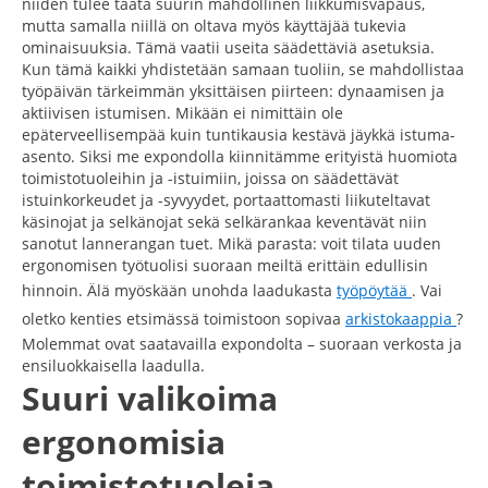
niiden tulee taata suurin mahdollinen liikkumisvapaus,
mutta samalla niillä on oltava myös käyttäjää tukevia
ominaisuuksia. Tämä vaatii useita säädettäviä asetuksia.
Kun tämä kaikki yhdistetään samaan tuoliin, se mahdollistaa
työpäivän tärkeimmän yksittäisen piirteen: dynaamisen ja
aktiivisen istumisen. Mikään ei nimittäin ole
epäterveellisempää kuin tuntikausia kestävä jäykkä istuma-
asento. Siksi me expondolla kiinnitämme erityistä huomiota
toimistotuoleihin ja -istuimiin, joissa on säädettävät
istuinkorkeudet ja -syvyydet, portaattomasti liikuteltavat
käsinojat ja selkänojat sekä selkärankaa keventävät niin
sanotut lannerangan tuet. Mikä parasta: voit tilata uuden
ergonomisen työtuolisi suoraan meiltä erittäin edullisin
hinnoin. Älä myöskään unohda laadukasta
työpöytää
. Vai
oletko kenties etsimässä toimistoon sopivaa
arkistokaappia
?
Molemmat ovat saatavailla expondolta – suoraan verkosta ja
ensiluokkaisella laadulla.
Suuri valikoima
ergonomisia
toimistotuoleja