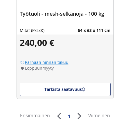
Työtuoli - mesh-selkänoja - 100 kg
Mitat (PxLxK)
64 x 63 x 111 cm
240,00 €
Parhaan hinnan takuu
Loppuunmyyty
Tarkista saatavuus
Ensimmäinen
Viimeinen
1