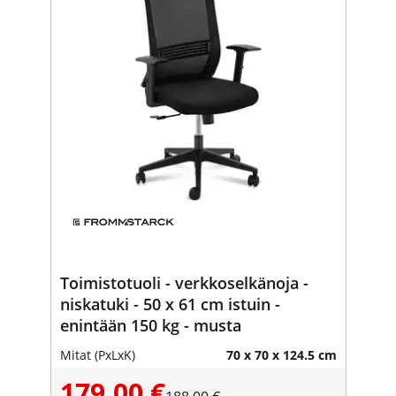
Toimistotuoli - verkkoselkänoja -
niskatuki - 50 x 61 cm istuin -
enintään 150 kg - musta
Mitat (PxLxK)
70 x 70 x 124.5 cm
179,00 €