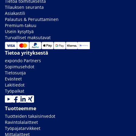
Tietoa toimituksesta
Tilauksen seuranta
Asiakastili
Palautus & Peruuttaminen
Premium-takuu
Usein kysyttyä
Turvalliset maksutavat
Tietoa yrityksestä
expondo Partners
Sopimusehdot
Tietosuoja
Evästeet
Lakitiedot
Työpaikat
Tuotteemme
Tuotteiden takaisinvedot
Ravintolalaitteet
Työpajatarvikkeet
Mittalaitteet