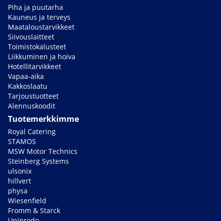
Piha ja puutarha
Kauneus ja terveys
Maataloustarvikkeet
Siivouslaitteet
Toimistokalusteet
Liikkuminen ja hoiva
Hotellitarvikkeet
Vapaa-aika
Kakkoslaatu
Tarjoustuotteet
Alennuskoodit
Tuotemerkkimme
Royal Catering
STAMOS
MSW Motor Technics
Steinberg Systems
ulsonix
hillvert
physa
Wiesenfield
Fromm & Starck
Uniprodo