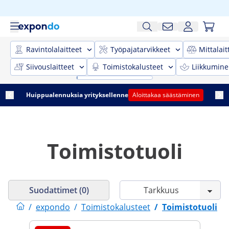
Ravintolalaitteet
Työpajatarvikkeet
Mittalait
Siivouslaitteet
Toimistokalusteet
Liikkumine
Huippualennuksia yrityksellenne
Aloittakaa säästäminen
Toimistotuoli
Suodattimet (0)
/
expondo
/
Toimistokalusteet
/
Toimistotuoli