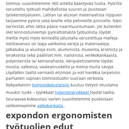
toimiva, suosittelemme 360 astetta kääntyvää tuolia. Pyörillä
varusteltu työtuoli mahdollistaa suuren ja joustavan
työskentelyalueen. Lattian tai alustan materiaalista riippuen
tarjoamme pyöriä sekä koville että pehmeille pinnoille. Näin
varmistat, ettei lattia pääse naarmuuntumaan. Jos kuitenkin
olet kiinnostuneempi pyörättömästä työtuolista, löydät
meiltä myös myös kiinteällä jalustalla varustettuja malleja.
Valittavanasi on laaja valikoima värejä ja materiaaleja.
Jalkatukia ja alustoja esim. alumiinistä, muovista, kromista ja
teräksestä sekä päälliset mm. nailonista, verkkokankaasta,
polyesteristä tai keinonahasta. Väripaletistamme löydät
mustia, valkoisia, vaaleanruskeita ja monia muita sävyjä.
Löydätkin täältä varmasti etsimäsi ja voit hankkia tarpeisiisi
parhaiten sopivan toimistotuolin suoraan verkosta.
Nykyaikaisiin
toimistokalusteisiin
kuuluu tietysti muutama
muukin tuote – tyylikkäät
työpistetarvikkeet
löydät täältä.
Seuraavaa kokoustasi varten suosittelemme puolestaan
valikoimaamme
valkokankaita
.
expondon ergonomisten
työtuolien edut