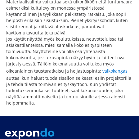
Materiaalivalinta vaikuttaa sekä ulkonäköön että tuntumaan:
esimerkiksi kuitulevy on monessa ympäristössä
käytännöllinen ja tyylikkään pelkistetty ratkaisu, joka sopii
helposti erilaisiin sisustuksiin. Pienet yksityiskohdat, kuten
siistit reunat ja riittävä aluskorkeus, parantavat
käyttömukavuutta joka päivä.
Jos käytät näyttöä myös koulutuksissa, neuvotteluissa tai
asiakastilanteissa, mieti samalla koko esityspisteen
toimivuutta. Näyttöteline voi olla osa yhtenäistä
kokonaisuutta, jossa kuvapinta näkyy hyvin ja laitteet ovat
järjestyksessä. Tällöin kokonaisuutta voi tukea myös
oikeanlainen taustaratkaisu ja heijastuspinta:
valkokangas
auttaa, kun haluat tuoda sisällön selkeästi esiin projektorilla
ja tehdä tilasta toimivan esityskäyttöön. Kun yhdistät
tarkoituksenmukaiset tuotteet, saat kokonaisuuden, joka
näyttää ammattimaiselta ja tuntuu sinulle arjessa aidosti
helpommalta.