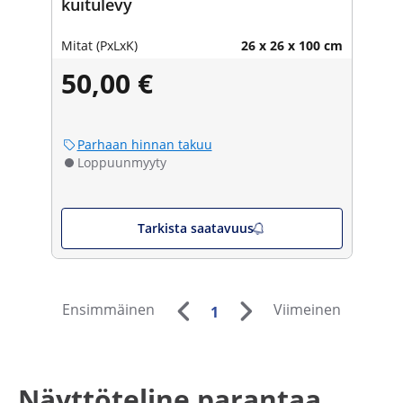
kuitulevy
Mitat (PxLxK)
26 x 26 x 100 cm
50,00 €
Parhaan hinnan takuu
Loppuunmyyty
Tarkista saatavuus
Ensimmäinen
Viimeinen
1
Näyttöteline parantaa