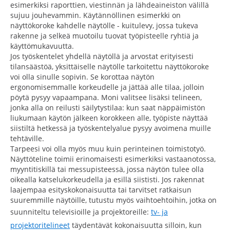
esimerkiksi raporttien, viestinnän ja lähdeaineiston välillä
sujuu jouhevammin. Käytännöllinen esimerkki on
näyttökoroke kahdelle näytölle - kuitulevy, jossa tukeva
rakenne ja selkeä muotoilu tuovat työpisteelle ryhtiä ja
käyttömukavuutta.
Jos työskentelet yhdellä näytöllä ja arvostat erityisesti
tilansäästöä, yksittäiselle näytölle tarkoitettu näyttökoroke
voi olla sinulle sopivin. Se korottaa näytön
ergonomisemmalle korkeudelle ja jättää alle tilaa, jolloin
pöytä pysyy vapaampana. Moni valitsee lisäksi telineen,
jonka alla on reilusti säilytystilaa: kun saat näppäimistön
liukumaan käytön jälkeen korokkeen alle, työpiste näyttää
siistiltä hetkessä ja työskentelyalue pysyy avoimena muille
tehtäville.
Tarpeesi voi olla myös muu kuin perinteinen toimistotyö.
Näyttöteline toimii erinomaisesti esimerkiksi vastaanotossa,
myyntitiskillä tai messupisteessä, jossa näytön tulee olla
oikealla katselukorkeudella ja esillä siististi. Jos rakennat
laajempaa esityskokonaisuutta tai tarvitset ratkaisun
suuremmille näytöille, tutustu myös vaihtoehtoihin, jotka on
suunniteltu televisioille ja projektoreille:
tv- ja
projektoritelineet
täydentävät kokonaisuutta silloin, kun