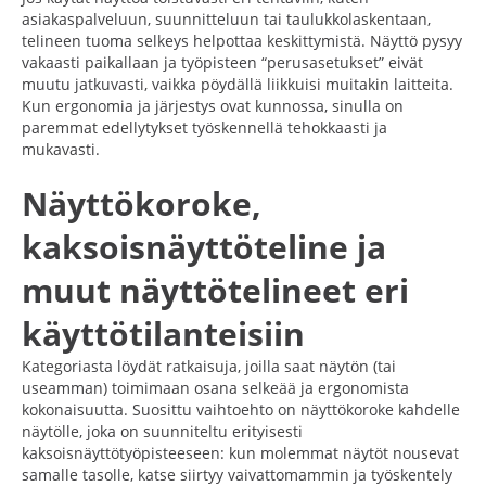
asiakaspalveluun, suunnitteluun tai taulukkolaskentaan,
telineen tuoma selkeys helpottaa keskittymistä. Näyttö pysyy
vakaasti paikallaan ja työpisteen “perusasetukset” eivät
muutu jatkuvasti, vaikka pöydällä liikkuisi muitakin laitteita.
Kun ergonomia ja järjestys ovat kunnossa, sinulla on
paremmat edellytykset työskennellä tehokkaasti ja
mukavasti.
Näyttökoroke,
kaksoisnäyttöteline ja
muut näyttötelineet eri
käyttötilanteisiin
Kategoriasta löydät ratkaisuja, joilla saat näytön (tai
useamman) toimimaan osana selkeää ja ergonomista
kokonaisuutta. Suosittu vaihtoehto on näyttökoroke kahdelle
näytölle, joka on suunniteltu erityisesti
kaksoisnäyttötyöpisteeseen: kun molemmat näytöt nousevat
samalle tasolle, katse siirtyy vaivattomammin ja työskentely