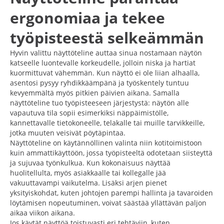
ergonomiaa ja tekee
työpisteestä selkeämmän
Hyvin valittu näyttöteline auttaa sinua nostamaan näytön
katseelle luontevalle korkeudelle, jolloin niska ja hartiat
kuormittuvat vähemmän. Kun näyttö ei ole liian alhaalla,
asentosi pysyy ryhdikkäämpänä ja työskentely tuntuu
kevyemmältä myös pitkien päivien aikana. Samalla
näyttöteline tuo työpisteeseen järjestystä: näytön alle
vapautuva tila sopii esimerkiksi näppäimistölle,
kannettavalle tietokoneelle, telakalle tai muille tarvikkeille,
jotka muuten veisivät pöytäpintaa.
Näyttöteline on käytännöllinen valinta niin kotitoimistoon
kuin ammattikäyttöön, jossa työpisteeltä odotetaan siisteyttä
ja sujuvaa työnkulkua. Kun kokonaisuus näyttää
huolitellulta, myös asiakkaalle tai kollegalle jää
vakuuttavampi vaikutelma. Lisäksi arjen pienet
yksityiskohdat, kuten johtojen parempi hallinta ja tavaroiden
löytämisen nopeutuminen, voivat säästää yllättävän paljon
aikaa viikon aikana.
Jos käytät näyttöä toistuvasti eri tehtäviin, kuten