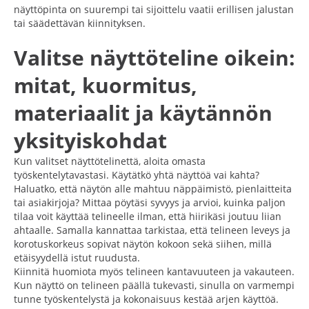
näyttöpinta on suurempi tai sijoittelu vaatii erillisen jalustan
tai säädettävän kiinnityksen.
Valitse näyttöteline oikein:
mitat, kuormitus,
materiaalit ja käytännön
yksityiskohdat
Kun valitset näyttötelinettä, aloita omasta
työskentelytavastasi. Käytätkö yhtä näyttöä vai kahta?
Haluatko, että näytön alle mahtuu näppäimistö, pienlaitteita
tai asiakirjoja? Mittaa pöytäsi syvyys ja arvioi, kuinka paljon
tilaa voit käyttää telineelle ilman, että hiirikäsi joutuu liian
ahtaalle. Samalla kannattaa tarkistaa, että telineen leveys ja
korotuskorkeus sopivat näytön kokoon sekä siihen, millä
etäisyydellä istut ruudusta.
Kiinnitä huomiota myös telineen kantavuuteen ja vakauteen.
Kun näyttö on telineen päällä tukevasti, sinulla on varmempi
tunne työskentelystä ja kokonaisuus kestää arjen käyttöä.