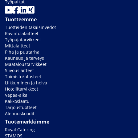
Työpaikat
Tuotteemme
Tuotteiden takaisinvedot
Ravintolalaitteet
Työpajatarvikkeet
Mittalaitteet
Piha ja puutarha
Kauneus ja terveys
Maataloustarvikkeet
Siivouslaitteet
Toimistokalusteet
Liikkuminen ja hoiva
Hotellitarvikkeet
Vapaa-aika
Kakkoslaatu
Tarjoustuotteet
Alennuskoodit
Tuotemerkkimme
Royal Catering
STAMOS