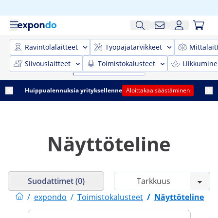
Ravintolalaitteet
Työpajatarvikkeet
Mittalait
Siivouslaitteet
Toimistokalusteet
Liikkumine
Huippualennuksia yrityksellenne
Aloittakaa säästäminen
Näyttöteline
Suodattimet (0)
/
expondo
/
Toimistokalusteet
/
Näyttöteline