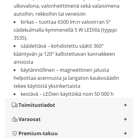
ulkovalona, valonheittimenä sekä valaisimena
autoihin, rekkoihin tai veneisiin
kirkas – tuottaa 6500 lm:n valovirran 5°
sädekulmalla kymmenellä 5 W LEDillä (tyyppi
3535).
säädettävä – kohdistettu säätö 360°
kääntyvän ja 120° kallistettavan kannakkeen
ansiosta
käytännöllinen – magneettinen jalusta
helpottaa asennusta ja langaton kaukosäädin
tekee käytöstä yksinkertaista
kestävä – LEDien käyttöikä noin 50 000 h
Toimitustiedot
Varaosat
Premium-takuu