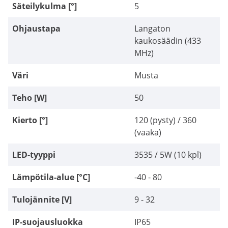
Säteilykulma [°]
5
Ohjaustapa
Langaton
kaukosäädin (433
MHz)
Väri
Musta
Teho [W]
50
Kierto [°]
120 (pysty) / 360
(vaaka)
LED-tyyppi
3535 / 5W (10 kpl)
Lämpötila-alue [°C]
-40 - 80
Tulojännite [V]
9 - 32
IP-suojausluokka
IP65