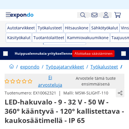
Autotarvikkeet
Työkalusteet
Hitsauskone
Sähkötyökalut
Vins
Käsityökalut
Tuotantolaitteet
Kammiovakuumikone
Taajuusm
Huippualennuksia yrityksellenne
Aloittakaa säästäminen
/
expondo
/
Työpajatarvikkeet
/
Työkalusteet
/
L
Ei
Arvostele tämä tuote
ensimmäisenä
arvosteluja
|
Tuotenumero:
EX10062321
Malli:
MSW-SLIGHT-110
LED-hakuvalo - 9 - 32 V - 50 W -
360° kääntyvä - 120° kallistettava -
kaukosäätimellä - IP 65