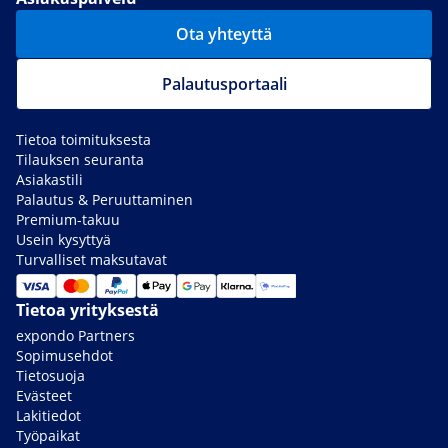
Ota yhteyttä
Palautusportaali
Tietoa toimituksesta
Tilauksen seuranta
Asiakastili
Palautus & Peruuttaminen
Premium-takuu
Usein kysyttyä
Turvalliset maksutavat
Tietoa yrityksestä
expondo Partners
Sopimusehdot
Tietosuoja
Evästeet
Lakitiedot
Työpaikat