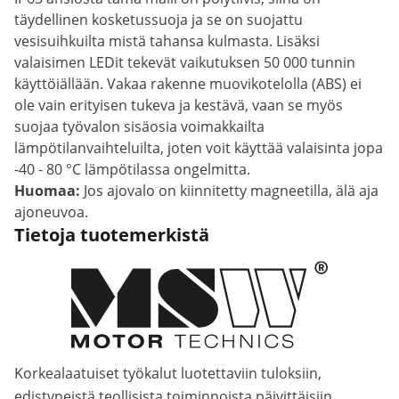
täydellinen kosketussuoja ja se on suojattu
vesisuihkuilta mistä tahansa kulmasta. Lisäksi
valaisimen LEDit tekevät vaikutuksen 50 000 tunnin
käyttöiällään. Vakaa rakenne muovikotelolla (ABS) ei
ole vain erityisen tukeva ja kestävä, vaan se myös
suojaa työvalon sisäosia voimakkailta
lämpötilanvaihteluilta, joten voit käyttää valaisinta jopa
-40 - 80 °C lämpötilassa ongelmitta.
Huomaa:
Jos ajovalo on kiinnitetty magneetilla, älä aja
ajoneuvoa.
Tietoja tuotemerkistä
Korkealaatuiset työkalut luotettaviin tuloksiin,
edistyneistä teollisista toiminnoista päivittäisiin