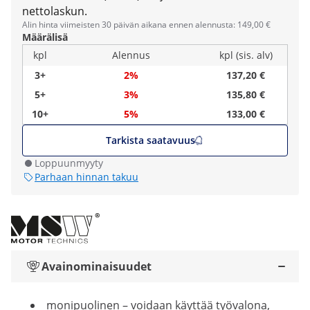
nettolaskun.
Alin hinta viimeisten 30 päivän aikana ennen alennusta: 149,00 €
Määrälisä
kpl
Alennus
kpl (sis. alv)
3+
2%
137,20 €
5+
3%
135,80 €
10+
5%
133,00 €
Tarkista saatavuus
Loppuunmyyty
Parhaan hinnan takuu
Avainominaisuudet
monipuolinen – voidaan käyttää työvalona,