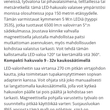
veneissä, työvalona tai pihavalaisimena, telttaillessa tai
metsäretkellä: tämä LED-hakuvalo valaisee ympäristösi
monissa olosuhteissa jopa 150 metrin etäisyydelle.
Tämän varmistavat kymmenen 5 W:n LEDiä (tyyppi
3535), jotka tuottavat 6500 lm:n valovirran 5°:n
sädekulmassa. Joustava kiinnike vahvalla
magneettisella jalustalla mahdollistaa paitsi
mutkattoman asennuksen, myös mahdollisuuden
kohdistaa valaistus tarkasti. Voit tehdä tämän
kallistamalla LED-valoa 120° tai kiertämällä sitä 360°.
Kompakti hakuvalo 9 - 32v kaukosäätimellä
LED-valonheitin saa virtansa 270 cm pitkän virtajohdon
kautta, joka toimitetaan tupakansytyttimeen sopivan
adapterin kanssa. Voit ohjata sitä joko manuaalisesti
tai langattomalla kaukosäätimellä, jolla voit kytkeä
hakuvalon päälle tai pois päältä ja kohdistaa sen
tarkasti. Magneettisella pohjalla varustettu työvalo on
suunniteltu pitkää käyttöikää varten: Suojausluokan
IP65 ansiosta tämä malli on pölytiivis, siinä on