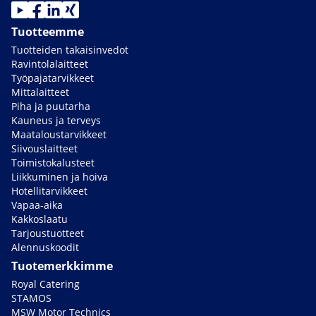
Tuotteemme
Tuotteiden takaisinvedot
Ravintolalaitteet
Työpajatarvikkeet
Mittalaitteet
Piha ja puutarha
Kauneus ja terveys
Maataloustarvikkeet
Siivouslaitteet
Toimistokalusteet
Liikkuminen ja hoiva
Hotellitarvikkeet
Vapaa-aika
Kakkoslaatu
Tarjoustuotteet
Alennuskoodit
Tuotemerkkimme
Royal Catering
STAMOS
MSW Motor Technics