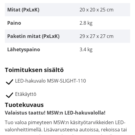
Mitat (PxLxK)
20 x 20 x 25 cm
Paino
2.8 kg
Paketin mitat (PxLxK)
29 x 27 x 27 cm
Lähetyspaino
3.4 kg
Toimituksen sisältö
LED-hakuvalo MSW-SLIGHT-110
Etäkäyttö
Tuotekuvaus
Valaistus taattu! MSW:n LED-hakuvalolla!
Tuo valoa pimeyteen MSW:n käsityötarvikkeiden LED-
valonheittimellä. Lisävarusteena autoissa, rekoissa tai