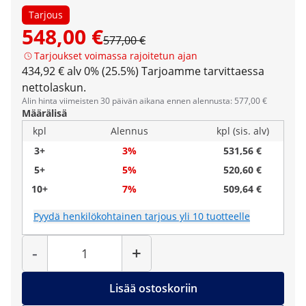
Tarjous
548,00 €
577,00 €
Tarjoukset voimassa rajoitetun ajan
434,92 € alv 0% (25.5%)
Tarjoamme tarvittaessa
nettolaskun.
Alin hinta viimeisten 30 päivän aikana ennen alennusta: 577,00 €
Määrälisä
kpl
Alennus
kpl (sis. alv)
3+
3%
531,56 €
5+
5%
520,60 €
10+
7%
509,64 €
Pyydä henkilökohtainen tarjous yli 10 tuotteelle
Määrä
-
+
Lisää ostoskoriin