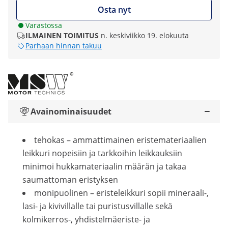
Osta nyt
Varastossa
ILMAINEN TOIMITUS
n. keskiviikko 19. elokuuta
Parhaan hinnan takuu
Avainominaisuudet
tehokas – ammattimainen eristemateriaalien
leikkuri nopeisiin ja tarkkoihin leikkauksiin
minimoi hukkamateriaalin määrän ja takaa
saumattoman eristyksen
monipuolinen – eristeleikkuri sopii mineraali-,
lasi- ja kivivillalle tai puristusvillalle sekä
kolmikerros-, yhdistelmäeriste- ja