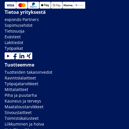
Tietoa yrityksestä
expondo Partners
Sopimusehdot
Tietosuoja
Evästeet
Lakitiedot
Työpaikat
Tuotteemme
Tuotteiden takaisinvedot
Ravintolalaitteet
Työpajatarvikkeet
Mittalaitteet
Piha ja puutarha
Kauneus ja terveys
Maataloustarvikkeet
Siivouslaitteet
Toimistokalusteet
Liikkuminen ja hoiva