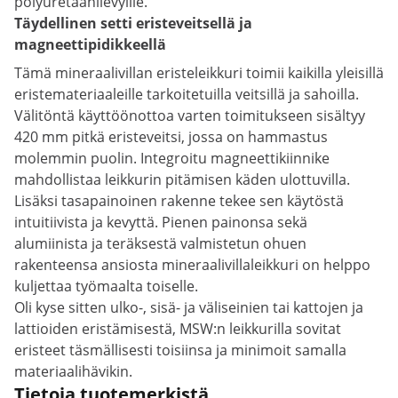
polyuretaanilevyille.
Täydellinen setti eristeveitsellä ja
magneettipidikkeellä
Tämä mineraalivillan eristeleikkuri toimii kaikilla yleisillä
eristemateriaaleille tarkoitetuilla veitsillä ja sahoilla.
Välitöntä käyttöönottoa varten toimitukseen sisältyy
420 mm pitkä eristeveitsi, jossa on hammastus
molemmin puolin. Integroitu magneettikiinnike
mahdollistaa leikkurin pitämisen käden ulottuvilla.
Lisäksi tasapainoinen rakenne tekee sen käytöstä
intuitiivista ja kevyttä. Pienen painonsa sekä
alumiinista ja teräksestä valmistetun ohuen
rakenteensa ansiosta mineraalivillaleikkuri on helppo
kuljettaa työmaalta toiselle.
Oli kyse sitten ulko-, sisä- ja väliseinien tai kattojen ja
lattioiden eristämisestä, MSW:n leikkurilla sovitat
eristeet täsmällisesti toisiinsa ja minimoit samalla
materiaalihävikin.
Tietoja tuotemerkistä