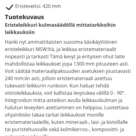
Eristeveitsi: 420 mm
Tuotekuvaus
Eristeleikkuri kulmasäädöllä mittatarkkoihin
leikkauksiin
Hanki nyt ammattilaisten suosima käsikäyttöinen
eristeleikkuri MSW:ltä, ja leikkaa eristemateriaalit
nopeasti ja tarkasti Tämä kevyt ja erityisen ohut laite
mahdollistaa leikkaukset jopa 1300 mm pituuteen asti.
Voit säätää materiaalipaksuuden asetuksen joustavasti
240 mm:iin asti, jolloin eristemateriaali asettuu
tukevasti leikkurin runkoon. Kun haluat tehdä
viistoleikkauksia, voit kallistaa levytukea välillä 0 - 90°.
Integroidun mitta-asteikon avulla leikkauskulman ja
halutun leveyden asettaminen on helppoa. Luotettava
ohjainkisko takaa tarkat leikkaukset monille
eristemateriaaleille, kuten mineraali-, lasi- ja kivivillalle
tai puristehuovalle sekä kolmikerros-, komposiitti- ja