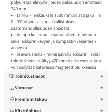
polyuretaanilevyille, joiden paksuus on enintään
240 mm
tarkka – leikkaukset 1500 mm:iin asti ja välillä
0 - 90° ohjauskiskon ja kallistuksen
säätömahdollisuuden ansiosta
helppo kuljettaa – manuaalisen toiminnan
sekä leikkurin kevyen ja kompaktin rakenteen
ansiosta
lisävarusteilla – mineraalivillaleikkurin lisäksi
toimitukseen sisältyy 420 mm:n eristeveitsi, jota
voit säilyttää kätevässä magneettipidikkeessä
Toimitustiedot
Varaosat
Premium-takuu
Käyttöohjeet