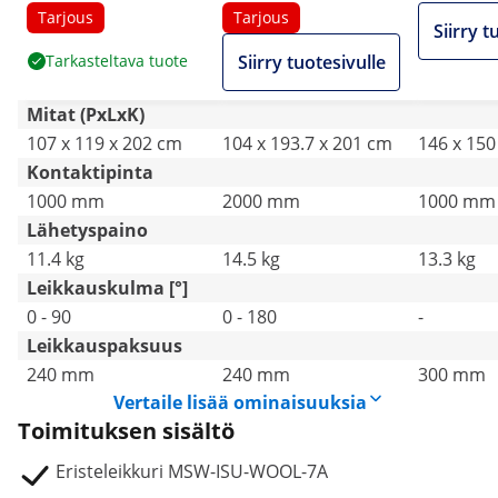
eristeveitsen
eristeveitsen
mm - sis.
Tarjous
Tarjous
Siirry t
ja -veitse
Tarkasteltava tuote
Siirry tuotesivulle
Mitat (PxLxK)
107 x 119 x 202 cm
104 x 193.7 x 201 cm
146 x 150
Kontaktipinta
1000 mm
2000 mm
1000 mm
Lähetyspaino
11.4 kg
14.5 kg
13.3 kg
Leikkauskulma [°]
0 - 90
0 - 180
-
Leikkauspaksuus
240 mm
240 mm
300 mm
Vertaile lisää ominaisuuksia
Toimituksen sisältö
Eristeleikkuri MSW-ISU-WOOL-7A