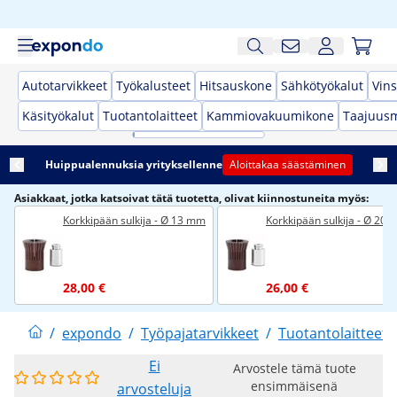
Autotarvikkeet
Työkalusteet
Hitsauskone
Sähkötyökalut
Vins
Käsityökalut
Tuotantolaitteet
Kammiovakuumikone
Taajuusm
Huippualennuksia yrityksellenne
Aloittakaa säästäminen
Asiakkaat, jotka katsoivat tätä tuotetta, olivat kiinnostuneita myös:
Korkkipään sulkija - Ø 13 mm
Korkkipään sulkija - Ø 20
28,00 €
26,00 €
/
expondo
/
Työpajatarvikkeet
/
Tuotantolaitteet
Ei
Arvostele tämä tuote
ensimmäisenä
arvosteluja