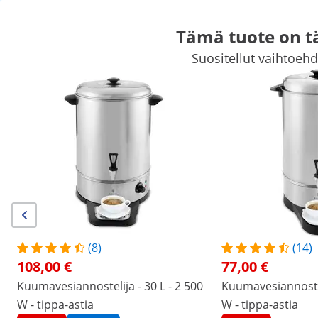
Tämä tuote on t
Suositellut vaihtoehdo
Herkkukoju ja baaritarvikkeet
Suurkeittiölaitteet
Suurkeittiöka
Kylmälaitteet
Baaritarvikkeet
Lihanjalostuskoneet
Astianpes
Huippualennuksia yrityksellenne
Aloittakaa säästäminen
/
expondo
/
Ravintolalaitteet
/
Baaritarvikkeet
/
J
(2) arvostelua
|
Tuotenumero:
EX10012463
Malli:
RC-WBDW14CR
Kuumavesiannostelija - 13,5 L - 2
(8)
(14)
500 W - punainen
108,00 €
77,00 €
Kuumavesiannostelija - 30 L - 2 500
Kuumavesiannosteli
1/6
W - tippa-astia
W - tippa-astia