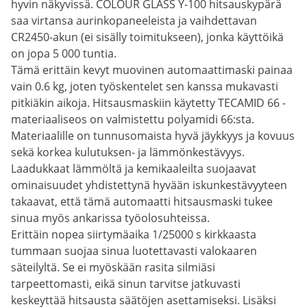
hyvin näkyvissä. COLOUR GLASS Y-100 hitsauskypärä
saa virtansa aurinkopaneeleista ja vaihdettavan
CR2450-akun (ei sisälly toimitukseen), jonka käyttöikä
on jopa 5 000 tuntia.
Tämä erittäin kevyt muovinen automaattimaski painaa
vain 0.6 kg, joten työskentelet sen kanssa mukavasti
pitkiäkin aikoja. Hitsausmaskiin käytetty TECAMID 66 -
materiaaliseos on valmistettu polyamidi 66:sta.
Materiaalille on tunnusomaista hyvä jäykkyys ja kovuus
sekä korkea kulutuksen- ja lämmönkestävyys.
Laadukkaat lämmöltä ja kemikaaleilta suojaavat
ominaisuudet yhdistettynä hyvään iskunkestävyyteen
takaavat, että tämä automaatti hitsausmaski tukee
sinua myös ankarissa työolosuhteissa.
Erittäin nopea siirtymäaika 1/25000 s kirkkaasta
tummaan suojaa sinua luotettavasti valokaaren
säteilyltä. Se ei myöskään rasita silmiäsi
tarpeettomasti, eikä sinun tarvitse jatkuvasti
keskeyttää hitsausta säätöjen asettamiseksi. Lisäksi