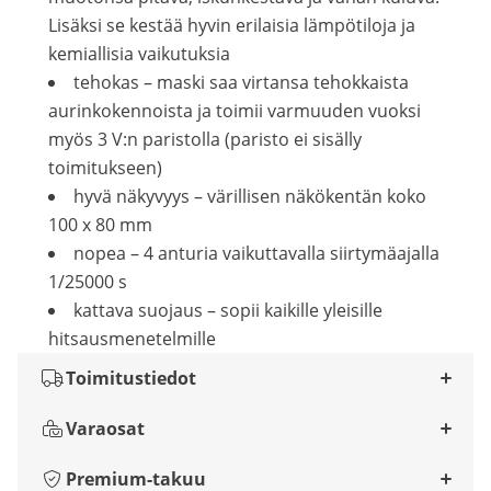
Lisäksi se kestää hyvin erilaisia lämpötiloja ja
kemiallisia vaikutuksia
tehokas – maski saa virtansa tehokkaista
aurinkokennoista ja toimii varmuuden vuoksi
myös 3 V:n paristolla (paristo ei sisälly
toimitukseen)
hyvä näkyvyys – värillisen näkökentän koko
100 x 80 mm
nopea – 4 anturia vaikuttavalla siirtymäajalla
1/25000 s
kattava suojaus – sopii kaikille yleisille
hitsausmenetelmille
Toimitustiedot
Varaosat
Premium-takuu