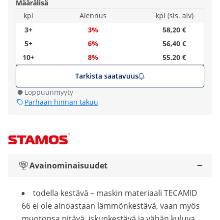
Määrälisä
kpl
Alennus
kpl (sis. alv)
3+
3%
58,20 €
5+
6%
56,40 €
10+
8%
55,20 €
Tarkista saatavuus
Loppuunmyyty
Parhaan hinnan takuu
Avainominaisuudet
todella kestävä – maskin materiaali TECAMID
66 ei ole ainoastaan lämmönkestävä, vaan myös
muotonsa pitävä, iskunkestävä ja vähän kuluva.