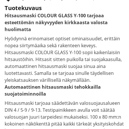
Tuotekuvaus
Hitsausmaski COLOUR GLASS Y-100 tarjoaa
esteettömän näkyvyyden kirkkaasta valosta
huolimatta
Hyödynnä erinomaiset optiset ominaisuudet, erittäin
nopea siirtymäaika sekä rakenteen keveys.
Hitsausmaski COLOUR GLASS Y-100 sopii kaikenlaisiin
hitsaustöihin. Hitsasit sitten puikolla tai suojakaasulla,
automaattinen hitsausmaski suojaa sinua aina
luotettavasti. Samalla se tarjoaa sinulle täydellisen
yleiskatsauksen värillisellä näkymällään.
Automaattinen hitsausmaski tehokkailla
suojatoiminnoilla
Hitsausmaski tarjoaa säädettävän valosuojausalueen
DIN 4 / 5-9 / 9-13. Testipainikkeen avulla voit säätää
valosuojan juuri tarpeidesi mukaiseksi. 100 x 80 mm:n
kokoinen näkökenttä pitää kaikki tärkeät yksityiskohdat