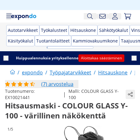
Autotarvikkeet
Työkalusteet
Hitsauskone
Sähkötyökalut
Vins
Käsityökalut
Tuotantolaitteet
Kammiovakuumikone
Taajuusm
Huippualennuksia yrityksellenne
Aloittakaa säästäminen
/
expondo
/
Työpajatarvikkeet
/
Hitsauskone
/
Hi
(7) arvostelua
Tuotenumero:
Malli:
COLOUR GLASS Y-
|
EX10021441
100
Hitsausmaski - COLOUR GLASS Y-
100 - värillinen näkökenttä
1/5