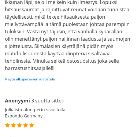
ikkunan läpi, se oli melkein kuin ilmestys. Lopuksi
hitsaussaumat ja rajoittuvat reunat voidaan tunnistaa
täydellisesti, mikä tekee hitsauksesta paljon
miellyttävämpää ja tämä puolestaan johtaa parempiin
tuloksiin. Vasta nyt tajusin, että vanhalla kypärälläni
olin menettänyt paljon hallinnan laadusta ja saumojen
sijoittelusta. Silmälasien käyttäjänä pidän myös
mahdollisuudesta käyttää diopteria sisältävää
teholinssiä. Minulta selkeä ostosuositus jokaiselle
harrastushitsaajalle!!!
Näytä alkuperäinen arvostelu
Anonyymi
3 vuotta sitten
Julkaistu alun perin sivustolla
Expondo Germany