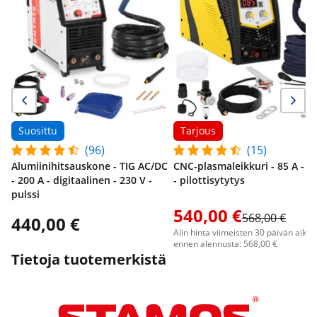
Suosittu
Tarjous
(96)
(15)
Alumiinihitsauskone - TIG AC/DC
CNC-plasmaleikkuri - 85 A - 4
- 200 A - digitaalinen - 230 V -
- pilottisytytys
pulssi
540,00 €
568,00 €
440,00 €
Alin hinta viimeisten 30 päivän aika
ennen alennusta: 568,00 €
Tietoja tuotemerkistä