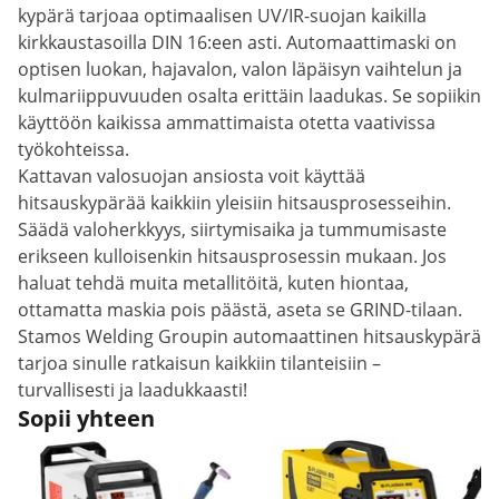
kypärä tarjoaa optimaalisen UV/IR-suojan kaikilla
kirkkaustasoilla DIN 16:een asti. Automaattimaski on
optisen luokan, hajavalon, valon läpäisyn vaihtelun ja
kulmariippuvuuden osalta erittäin laadukas. Se sopiikin
käyttöön kaikissa ammattimaista otetta vaativissa
työkohteissa.
Kattavan valosuojan ansiosta voit käyttää
hitsauskypärää kaikkiin yleisiin hitsausprosesseihin.
Säädä valoherkkyys, siirtymisaika ja tummumisaste
erikseen kulloisenkin hitsausprosessin mukaan. Jos
haluat tehdä muita metallitöitä, kuten hiontaa,
ottamatta maskia pois päästä, aseta se GRIND-tilaan.
Stamos Welding Groupin automaattinen hitsauskypärä
tarjoa sinulle ratkaisun kaikkiin tilanteisiin –
turvallisesti ja laadukkaasti!
Sopii yhteen