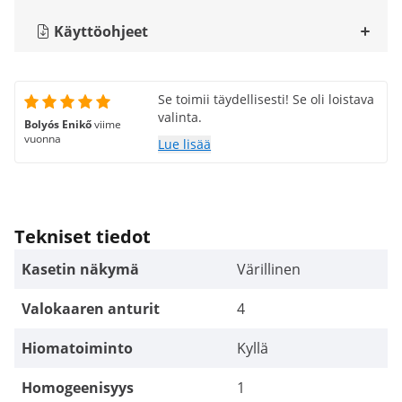
Käyttöohjeet
Se toimii täydellisesti! Se oli loistava
valinta.
Bolyós Enikő
viime
vuonna
Lue lisää
Tekniset tiedot
Kasetin näkymä
Värillinen
Valokaaren anturit
4
Hiomatoiminto
Kyllä
Homogeenisyys
1