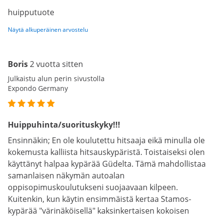
huipputuote
Näytä alkuperäinen arvostelu
Boris
2 vuotta sitten
Julkaistu alun perin sivustolla
Expondo Germany
Huippuhinta/suorituskyky!!!
Ensinnäkin; En ole koulutettu hitsaaja eikä minulla ole
kokemusta kalliista hitsauskypäristä. Toistaiseksi olen
käyttänyt halpaa kypärää Güdelta. Tämä mahdollistaa
samanlaisen näkymän autoalan
oppisopimuskoulutukseni suojaavaan kilpeen.
Kuitenkin, kun käytin ensimmäistä kertaa Stamos-
kypärää "värinäköisellä" kaksinkertaisen kokoisen