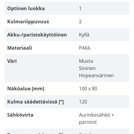
Optinen luokka
1
Kulmariippuvuus
2
Akku-/paristokäyttöinen
Kyllä
Materiaali
PA66
Väri
Musta
Sininen
Hopeanvärinen
Näköalue [mm]
100 x 80
Kulma säädettävissä [°]
120
Sähkövirta
Aurinkosähkö +
paristot