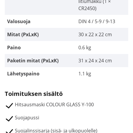
litiumakku (1 ×
CR2450)
Valosuoja
DIN 4 / 5-9 / 9-13
Mitat (PxLxK)
30 x 22 x 22 cm
Paino
0.6 kg
Paketin mitat (PxLxK)
31 x 24 x 24 cm
Lähetyspaino
1.1 kg
Toimituksen sisältö
Hitsausmaski COLOUR GLASS Y-100
Suojapussi
Suojalinssisarja (sisä- ja ulkopuolelle)