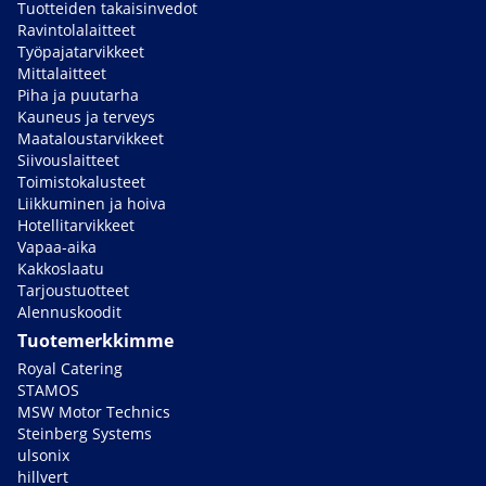
Tuotteiden takaisinvedot
Ravintolalaitteet
Työpajatarvikkeet
Mittalaitteet
Piha ja puutarha
Kauneus ja terveys
Maataloustarvikkeet
Siivouslaitteet
Toimistokalusteet
Liikkuminen ja hoiva
Hotellitarvikkeet
Vapaa-aika
Kakkoslaatu
Tarjoustuotteet
Alennuskoodit
Tuotemerkkimme
Royal Catering
STAMOS
MSW Motor Technics
Steinberg Systems
ulsonix
hillvert