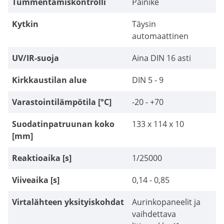
Tummentamiskontrolli
Painike
Kytkin
Täysin
automaattinen
UV/IR-suoja
Aina DIN 16 asti
Kirkkaustilan alue
DIN 5 - 9
Varastointilämpötila [°C]
-20 - +70
Suodatinpatruunan koko
133 x 114 x 10
[mm]
Reaktioaika [s]
1/25000
Viiveaika [s]
0,14 - 0,85
Virtalähteen yksityiskohdat
Aurinkopaneelit ja
vaihdettava