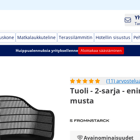
Y
Ta
tuskone
Matkalaukkuteline
Terassilämmitin
Hotellin sisustus
Peh
Huippualennuksia yrityksellenne
Aloittakaa säästäminen
(11) arvostelu
Tuoli - 2-sarja - en
musta
Avainominaisuudet