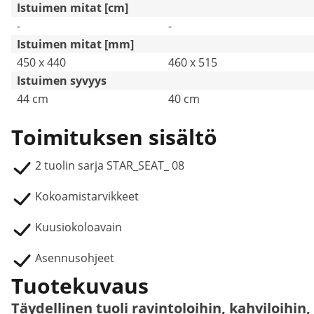
Istuimen mitat [cm]
-
-
Istuimen mitat [mm]
450 x 440
460 x 515
Istuimen syvyys
44 cm
40 cm
Toimituksen sisältö
2 tuolin sarja STAR_SEAT_ 08
Kokoamistarvikkeet
Kuusiokoloavain
Asennusohjeet
Tuotekuvaus
Täydellinen tuoli ravintoloihin, kahviloihin