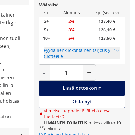
Määrälisä
kpl
Alennus
kpl (sis. alv)
äikäinen
3+
2%
127,40 €
150 kg:n
5+
3%
126,10 €
nen tuoli
10+
5%
123,50 €
seen,
Pyydä henkilökohtainen tarjous yli 10
tuotteelle
i
Määrä
:n
-
+
miseen
lin ja
Lisää ostoskoriin
alien
puhdistaa
Osta nyt
Viimeiset kappaleet! Jäljellä olevat
ajaton
tuotteet: 2
ILMAINEN TOIMITUS
n. keskiviikko 19.
elokuuta
Parhaan hinnan takuu