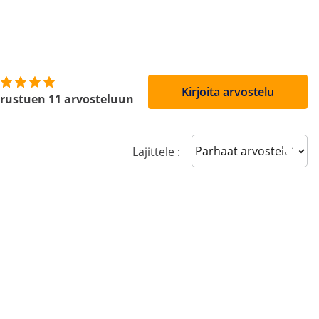
Kirjoita arvostelu
rustuen 11 arvosteluun
Sort reviews
Lajittele :