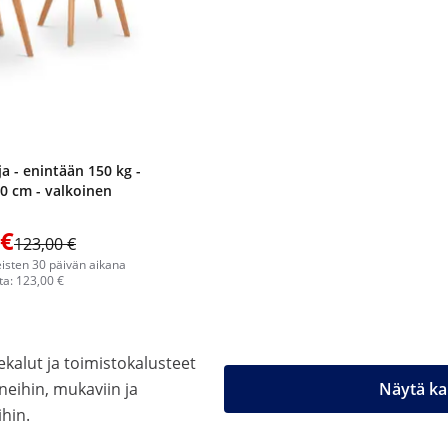
rja - enintään 150 kg -
40 cm - valkoinen
 €
123,00 €
eisten 30 päivän aikana
a: 123,00 €
alut ja toimistokalusteet
eihin, mukaviin ja
Näytä ka
ihin.