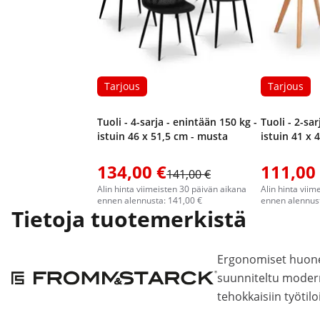
Tarjous
Tarjous
Tuoli - 4-sarja - enintään 150 kg -
Tuoli - 2-sa
istuin 46 x 51,5 cm - musta
istuin 41 x 
134,00 €
111,00
141,00 €
Alin hinta viimeisten 30 päivän aikana
Alin hinta viim
ennen alennusta: 141,00 €
ennen alennust
Tietoja tuotemerkistä
Ergonomiset huonek
suunniteltu modern
tehokkaisiin työtilo