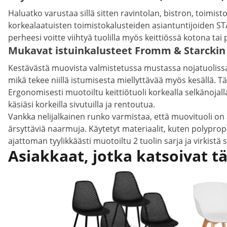
Haluatko varustaa sillä sitten ravintolan, bistron, toim
korkealaatuisten toimistokalusteiden asiantuntijoiden STA
perheesi voitte viihtyä tuolilla myös keittiössä kotona tai 
Mukavat istuinkalusteet Fromm & Starckin 
Kestävästä muovista valmistetussa mustassa nojatuolissa on
mikä tekee niillä istumisesta miellyttävää myös kesällä.
Ergonomisesti muotoiltu keittiötuoli korkealla selkänojall
käsiäsi korkeilla sivutuilla ja rentoutua.
Vankka nelijalkainen runko varmistaa, että muovituoli on a
ärsyttäviä naarmuja. Käytetyt materiaalit, kuten polypropee
ajattoman tyylikkäästi muotoiltu 2 tuolin sarja ja virkistä 
Asiakkaat, jotka katsoivat t