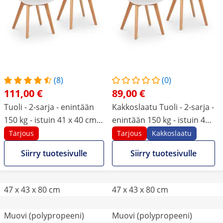
(8)
(0)
111,00 €
89,00 €
Tuoli - 2-sarja - enintään
Kakkoslaatu Tuoli - 2-sarja -
150 kg - istuin 41 x 40 cm -
enintään 150 kg - istuin 41
valkoinen
x 40 cm - valkoinen
Tarjous
Tarjous
Kakkoslaatu
Siirry tuotesivulle
Siirry tuotesivulle
47 x 43 x 80 cm
47 x 43 x 80 cm
Muovi (polypropeeni)
Muovi (polypropeeni)