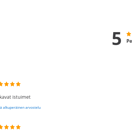
5
Pe
avat istuimet
ä alkuperäinen arvostelu