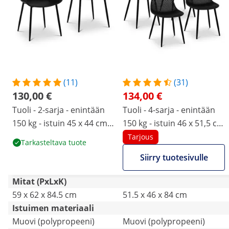
(11)
(31)
130,00 €
134,00 €
Tuoli - 2-sarja - enintään
Tuoli - 4-sarja - enintään
150 kg - istuin 45 x 44 cm -
150 kg - istuin 46 x 51,5 cm
musta
- musta
Tarjous
Tarkasteltava tuote
Siirry tuotesivulle
Mitat (PxLxK)
59 x 62 x 84.5 cm
51.5 x 46 x 84 cm
Istuimen materiaali
Muovi (polypropeeni)
Muovi (polypropeeni)