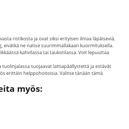
ta ristikosta ja ovat siksi erityisen ilmaa läpäiseviä,
g, eivätkä ne natise suurimmallakaan kuormituksella.
ikkäässä kahvilassa tai taukotilassa. Voit lepuuttaa
uolinjalassa suojaavat lattiapäällystettä ja estävät
myös erittäin helppohoitoisia. Valitse tänään tämä
eita myös: