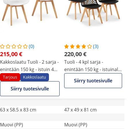
(0)
(3)
215,00 €
220,00 €
Kakkoslaatu Tuoli - 2 sarja -
Tuoli - 4 kpl sarja -
enintään 150 kg - istuin 490
enintään 150 kg - istuinala
x 450 x 450 mm - valkoinen
470 x 390 x 430 mm -
Tarjous
Kakkoslaatu
Siirry tuotesivulle
musta
Siirry tuotesivulle
63 x 58.5 x 83 cm
47 x 49 x 81 cm
Muovi (PP)
Muovi (PP)