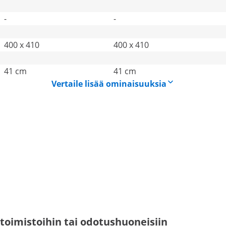
-
-
400 x 410
400 x 410
41 cm
41 cm
Vertaile lisää ominaisuuksia
, toimistoihin tai odotushuoneisiin