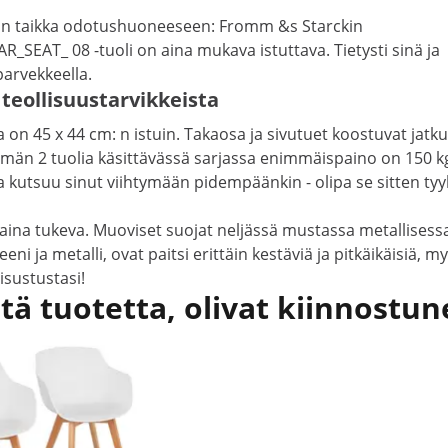
iston taikka odotushuoneeseen: Fromm &s Starckin
R_SEAT_ 08 -tuoli on aina mukava istuttava. Tietysti sinä ja
parvekkeella.
teollisuustarvikkeista
 45 x 44 cm: n istuin. Takaosa ja sivutuet koostuvat jatkuvas
 Tämän 2 tuolia käsittävässä sarjassa enimmäispaino on 150 k
a kutsuu sinut viihtymään pidempäänkin - olipa se sitten tyyl
ina tukeva. Muoviset suojat neljässä mustassa metallisessa t
ni ja metalli, ovat paitsi erittäin kestäviä ja pitkäikäisiä, 
sisustustasi!
ätä tuotetta, olivat kiinnostun