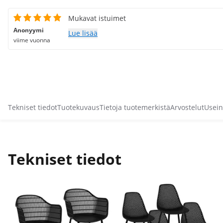
Mukavat istuimet
Anonyymi
Lue lisää
viime vuonna
Tekniset tiedot
Tuotekuvaus
Tietoja tuotemerkistä
Arvostelut
Usein
Tekniset tiedot