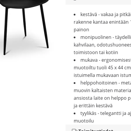
kestävä - vakaa ja pitk
rakenne kantaa enintään 
painon
monipuolinen - täydelli
kahvilaan, odotushuonee
toimistoon tai kotiin
mukava - ergonomisest
muotoiltu tuoli 45 x 44 cm
istuimella mukavaan istu
helppohoitoinen - metal
muovin kaltaisten materia
ansiosta laite on helppo 
ja erittäin kestävä
tyylikäs - telegantti ja 
muotoilu