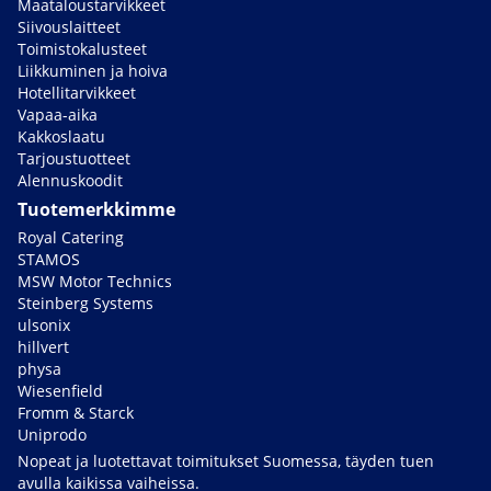
Maataloustarvikkeet
Siivouslaitteet
Toimistokalusteet
Liikkuminen ja hoiva
Hotellitarvikkeet
Vapaa-aika
Kakkoslaatu
Tarjoustuotteet
Alennuskoodit
Tuotemerkkimme
Royal Catering
STAMOS
MSW Motor Technics
Steinberg Systems
ulsonix
hillvert
physa
Wiesenfield
Fromm & Starck
Uniprodo
Nopeat ja luotettavat toimitukset Suomessa, täyden tuen
avulla kaikissa vaiheissa.