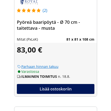
(2)
Pyöreä baaripöytä - Ø 70 cm -
taitettava - musta
Mitat (PxLxK)
81 x 81 x 108 cm
83,00 €
Parhaan hinnan takuu
Varastossa
ILMAINEN TOIMITUS
n. 18.8.
Lisää ostoskoriin