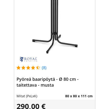
(8)
Pyöreä baaripöytä - Ø 80 cm -
taitettava - musta
Mitat (PxLxK)
80 x 80 x 111 cm
290,00 €