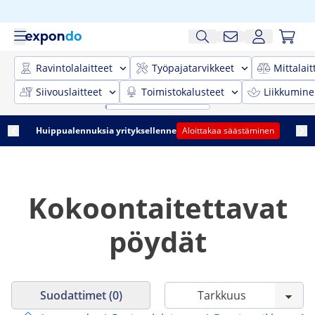
Ravintolalaitteet
Työpajatarvikkeet
Mittalait
Siivouslaitteet
Toimistokalusteet
Liikkumine
Huippualennuksia yrityksellenne
Aloittakaa säästäminen
Kokoontaitettavat
pöydät
Suodattimet (0)