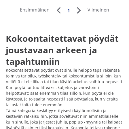
Ensimmäinen
Viimeinen
1
Kokoontaitettavat pöydät
joustavaan arkeen ja
tapahtumiin
Kokoontaitettavat pöydät ovat sinulle helppo tapa rakentaa
toimiva tarjoilu-, työskentely- tai kokoontumistila silloin, kun
neliöitä ei ole liikaa tai tilan käyttötarkoitus vaihtuu nopeasti.
Kun pöytä taittuu litteäksi, kuljetus ja varastointi
helpottuvat: saat enemmän tilaa silloin, kun pöytä ei ole
käytössä, ja toisaalta nopeasti lisää pöytäalaa, kun vieraita
tai asiakkaita tulee enemmän.
Tämä kategoria keskittyy erityisesti käytännöllisiin ja
kestäviin ratkaisuihin, jotka soveltuvat niin ammattilaiselle
kuin sinulle, joka järjestät juhlia, pop up -myyntiä tai kaipaat
lisäpöytiä esimerkiksi kokouksiin. Kokoontaitettava rakenne