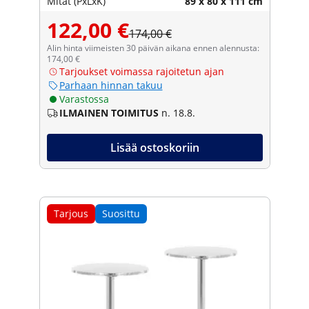
Mitat (PxLxK)
89 x 80 x 111 cm
122,00 €
174,00 €
Alin hinta viimeisten 30 päivän aikana ennen alennusta:
174,00 €
Tarjoukset voimassa rajoitetun ajan
Parhaan hinnan takuu
Varastossa
ILMAINEN TOIMITUS
n. 18.8.
Lisää ostoskoriin
Tarjous
Suosittu