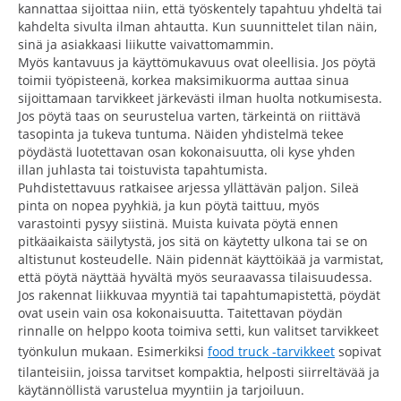
kannattaa sijoittaa niin, että työskentely tapahtuu yhdeltä tai
kahdelta sivulta ilman ahtautta. Kun suunnittelet tilan näin,
sinä ja asiakkaasi liikutte vaivattomammin.
Myös kantavuus ja käyttömukavuus ovat oleellisia. Jos pöytä
toimii työpisteenä, korkea maksimikuorma auttaa sinua
sijoittamaan tarvikkeet järkevästi ilman huolta notkumisesta.
Jos pöytä taas on seurustelua varten, tärkeintä on riittävä
tasopinta ja tukeva tuntuma. Näiden yhdistelmä tekee
pöydästä luotettavan osan kokonaisuutta, oli kyse yhden
illan juhlasta tai toistuvista tapahtumista.
Puhdistettavuus ratkaisee arjessa yllättävän paljon. Sileä
pinta on nopea pyyhkiä, ja kun pöytä taittuu, myös
varastointi pysyy siistinä. Muista kuivata pöytä ennen
pitkäaikaista säilytystä, jos sitä on käytetty ulkona tai se on
altistunut kosteudelle. Näin pidennät käyttöikää ja varmistat,
että pöytä näyttää hyvältä myös seuraavassa tilaisuudessa.
Jos rakennat liikkuvaa myyntiä tai tapahtumapistettä, pöydät
ovat usein vain osa kokonaisuutta. Taitettavan pöydän
rinnalle on helppo koota toimiva setti, kun valitset tarvikkeet
työnkulun mukaan. Esimerkiksi
food truck -tarvikkeet
sopivat
tilanteisiin, joissa tarvitset kompaktia, helposti siirreltävää ja
käytännöllistä varustelua myyntiin ja tarjoiluun.