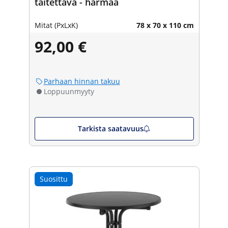
taitettava - harmaa
Mitat (PxLxK)
78 x 70 x 110 cm
92,00 €
Parhaan hinnan takuu
Loppuunmyyty
Tarkista saatavuus
Suosittu