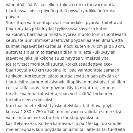
vähentää säätöä, ja selkeä, tukeva runko tuo varmuutta
tilanteissa, joissa pöydän pitää pysyä ryhdikkäänä koko
päivän.
Suosittuja vaihtoehtoja ovat esimerkiksi pyöreät taitettavat
baaripöydät, joita löydät tyylikkäissä sävyissä kuten
valkoinen, harmaa ja musta. Pyöreä muoto toimii luontevasti
seurusteluun: ihmiset asettuvat pöydän ääreen ilman, että
kulmat rajaavat keskustelua. Koot, kuten ø 70 cm ja ø 80 cm,
auttavat sinua mitoittamaan tilan niin, että kulkuväylät
jäävät väljäksi ja kokonaisuus näyttää viimeistellyltä.
Jos tarvitset monipuolisuutta, korkeussäädettävä eco-
baaripöytä ø 60 cm tuo sinulle lisää vaihtoehtoja samaan
runkoon. Korkeuden säätö auttaa sovittamaan pöydän eri
tilanteisiin: aamun pikakahvit, iltapäivän maistiaiset tai illan
cocktail-tilaisuus. Kun pöydän käyttö muuttuu, sinun ei
tarvitse vaihtaa kalustetta, vaan voit säätää korkeuden
tarkoitukseen sopivaksi.
Kun taas haet reilusti työskentelytilaa, taitettava pöytä
koossa 1 830 x 750 x 740 mm on varma valinta esimerkiksi
valmistelupisteeksi, buffetin taustapöydäksi tai
käsittelytasoksi. Korkea kantavuus, jopa 150 kg, tuo sinulle
mielenrauhaa, kun pöydällä on astioita, laitteita tai tuotteita