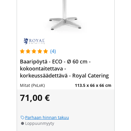
(4)
Baaripöytä - ECO - Ø 60 cm -
kokoontaitettava -
korkeussäädettävä - Royal Catering
Mitat (PxLxK)
113.5 x 66 x 66 cm
71,00 €
Parhaan hinnan takuu
Loppuunmyyty