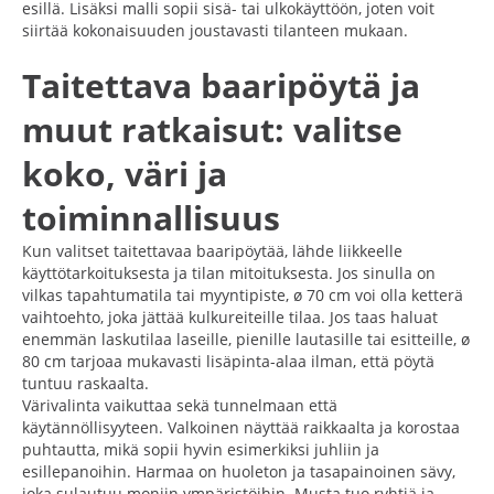
esillä. Lisäksi malli sopii sisä- tai ulkokäyttöön, joten voit
siirtää kokonaisuuden joustavasti tilanteen mukaan.
Taitettava baaripöytä ja
muut ratkaisut: valitse
koko, väri ja
toiminnallisuus
Kun valitset taitettavaa baaripöytää, lähde liikkeelle
käyttötarkoituksesta ja tilan mitoituksesta. Jos sinulla on
vilkas tapahtumatila tai myyntipiste, ø 70 cm voi olla ketterä
vaihtoehto, joka jättää kulkureiteille tilaa. Jos taas haluat
enemmän laskutilaa laseille, pienille lautasille tai esitteille, ø
80 cm tarjoaa mukavasti lisäpinta-alaa ilman, että pöytä
tuntuu raskaalta.
Värivalinta vaikuttaa sekä tunnelmaan että
käytännöllisyyteen. Valkoinen näyttää raikkaalta ja korostaa
puhtautta, mikä sopii hyvin esimerkiksi juhliin ja
esillepanoihin. Harmaa on huoleton ja tasapainoinen sävy,
joka sulautuu moniin ympäristöihin. Musta tuo ryhtiä ja