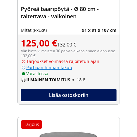
Pyöreä baaripöytä - Ø 80 cm -
taitettava - valkoinen
Mitat (PxLxK)
91 x 91 x 107 cm
125,00 €
132,00 €
Alin hinta viimeisten 30 päivän aikana ennen alennusta:
132,00 €
Tarjoukset voimassa rajoitetun ajan
Parhaan hinnan takuu
Varastossa
ILMAINEN TOIMITUS
n. 18.8.
Lisää ostoskoriin
Tarjous