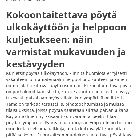
Kokoontaitettava pöytä
ulkokäyttöön ja helppoon
kuljetukseen: näin
varmistat mukavuuden ja
kestävyyden
Kun etsit pöytää ulkokäyttöön, kiinnitä huomiota erityisesti
vakauteen, pintamateriaalin helppohoitoisuuteen ja siihen,
miten jalat lukittuvat käyttöasentoon. Kokoontaitettava pöytä
on parhaimmillaan silloin, kun se avautuu nopeasti ja pysyy
tukevasti paikallaan myös silloin, kun ympärillä on liikettä.
Tämä on tärkeää terasseilla, pihatapahtumissa ja muissa
tilaisuuksissa, joissa pöytää saatetaan siirtää päivän aikana.
Käytännöllinen nyrkkisääntö on varata tarpeeksi tilaa
pöydän ympärille. Pyöreän baaripöydän ympärille on helppo
muodostaa seisomapaikkoja, mutta kulkuväylät kannattaa
pitää selkeinä. Suorakaiteen muotoinen taitettava pöytä taas