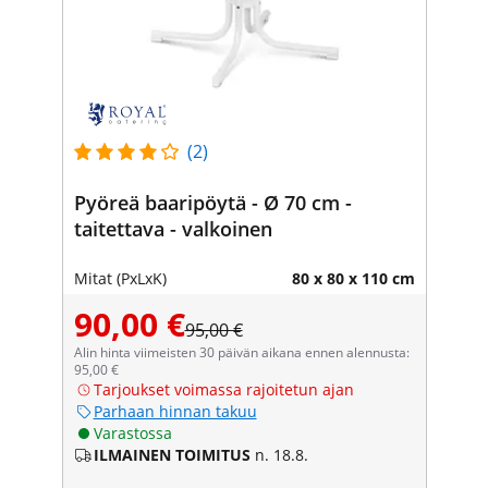
(2)
Pyöreä baaripöytä - Ø 70 cm -
taitettava - valkoinen
Mitat (PxLxK)
80 x 80 x 110 cm
90,00 €
95,00 €
Alin hinta viimeisten 30 päivän aikana ennen alennusta:
95,00 €
Tarjoukset voimassa rajoitetun ajan
Parhaan hinnan takuu
Varastossa
ILMAINEN TOIMITUS
n. 18.8.