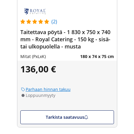
(2)
Taitettava pöytä - 1 830 x 750 x 740
mm - Royal Catering - 150 kg - sisä-
tai ulkopuolella - musta
Mitat (PxLxK)
180 x 74 x 75 cm
136,00 €
Parhaan hinnan takuu
Loppuunmyyty
Tarkista saatavuus