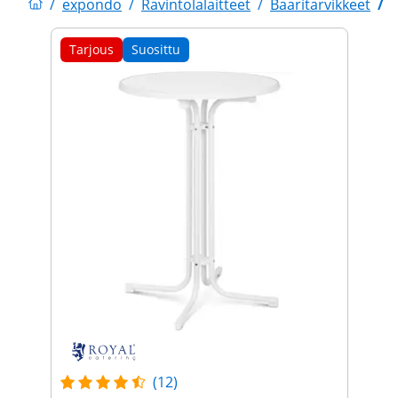
/
expondo
/
Ravintolalaitteet
/
Baaritarvikkeet
/
Tarjous
Suosittu
(12)