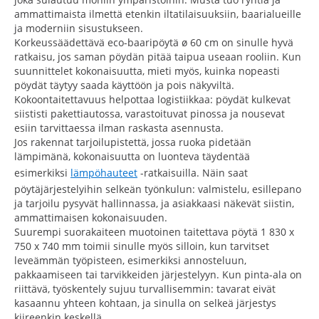
ammattimaista ilmettä etenkin iltatilaisuuksiin, baarialueille
ja moderniin sisustukseen.
Korkeussäädettävä eco-baaripöytä ø 60 cm on sinulle hyvä
ratkaisu, jos saman pöydän pitää taipua useaan rooliin. Kun
suunnittelet kokonaisuutta, mieti myös, kuinka nopeasti
pöydät täytyy saada käyttöön ja pois näkyviltä.
Kokoontaitettavuus helpottaa logistiikkaa: pöydät kulkevat
siististi pakettiautossa, varastoituvat pinossa ja nousevat
esiin tarvittaessa ilman raskasta asennusta.
Jos rakennat tarjoilupistettä, jossa ruoka pidetään
lämpimänä, kokonaisuutta on luonteva täydentää
esimerkiksi
lämpöhauteet
-ratkaisuilla. Näin saat
pöytäjärjestelyihin selkeän työnkulun: valmistelu, esillepano
ja tarjoilu pysyvät hallinnassa, ja asiakkaasi näkevät siistin,
ammattimaisen kokonaisuuden.
Suurempi suorakaiteen muotoinen taitettava pöytä 1 830 x
750 x 740 mm toimii sinulle myös silloin, kun tarvitset
leveämmän työpisteen, esimerkiksi annosteluun,
pakkaamiseen tai tarvikkeiden järjestelyyn. Kun pinta-ala on
riittävä, työskentely sujuu turvallisemmin: tavarat eivät
kasaannu yhteen kohtaan, ja sinulla on selkeä järjestys
kiireenkin keskellä.