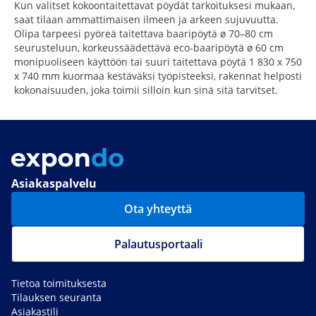
Kun valitset kokoontaitettavat pöydät tarkoituksesi mukaan,
saat tilaan ammattimaisen ilmeen ja arkeen sujuvuutta.
Olipa tarpeesi pyöreä taitettava baaripöytä ø 70–80 cm
seurusteluun, korkeussäädettävä eco-baaripöytä ø 60 cm
monipuoliseen käyttöön tai suuri taitettava pöytä 1 830 x 750
x 740 mm kuormaa kestäväksi työpisteeksi, rakennat helposti
kokonaisuuden, joka toimii silloin kun sinä sitä tarvitset.
Asiakaspalvelu
Ota yhteyttä
Palautusportaali
Tietoa toimituksesta
Tilauksen seuranta
Asiakastili