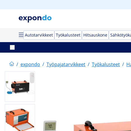
Autotarvikkeet
Työkalusteet
Hitsauskone
Sähkötyök
/
expondo
/
Työpajatarvikkeet
/
Työkalusteet
/
Ha