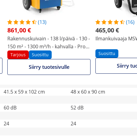
(13)
(16)
(13)
(16)
861,00 €
465,00 €
861,00 €
465,00 €
Rakennuskuivain - 138 l/päivä - 130 -
Ilmankuivaaja M
Rakennuskuivain - 138
Ilmankuivaaja MSW-
150 m² - 1300 m³/h - kahvalla - Pro
l/päivä - 130 - 150 m² -
DEH2000C
Suosittu
Series
Tarjous
Suosittu
1300 m³/h - kahvalla - Pro
Tarjous
Suosittu
Suosittu
Series
Siirry tu
Siirry tuotesivulle
Siirry tuotesivulle
Siirry tuotesivulle
41.5 x 59 x 102 cm
48 x 60 x 90 cm
60 dB
52 dB
24
24