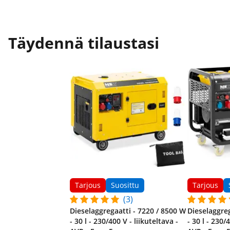
Täydennä tilaustasi
Tarjous
Suosittu
Tarjous
(3)
Dieselaggregaatti - 7220 / 8500 W
Dieselaggreg
- 30 l - 230/400 V - liikuteltava -
- 30 l - 230/