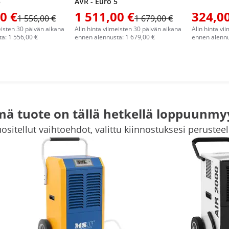
5
AVR - Euro 5
0 €
1 511,00 €
324,00
1 556,00 €
1 679,00 €
eisten 30 päivän aikana
Alin hinta viimeisten 30 päivän aikana
Alin hinta vi
a: 1 556,00 €
ennen alennusta: 1 679,00 €
ennen alennu
ä tuote on tällä hetkellä loppuunmy
ositellut vaihtoehdot, valittu kiinnostuksesi perusteel