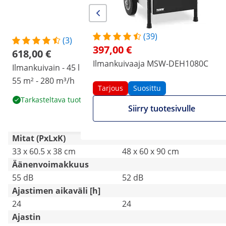
(39)
(3)
(39)
397,00 €
618,00 €
397,00 €
Ilmankuivaaja MSW-DEH1080C
Ilmankuivain - 45 l / 24 h -
Ilmankuivaaja MSW-
55 m² - 280 m³/h
DEH1080C
Tarjous
Suosittu
Tarjous
Suosittu
Tarkasteltava tuote
Siirry tuotesivulle
Siirry tuotesivulle
Mitat (PxLxK)
33 x 60.5 x 38 cm
48 x 60 x 90 cm
Äänenvoimakkuus
55 dB
52 dB
Ajastimen aikaväli [h]
24
24
Ajastin