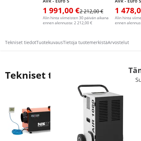
AVR - Euro 5
AVR - Euro 
1 991,00 €
1 478,0
2 212,00 €
Alin hinta viimeisten 30 päivän aikana
Alin hinta viim
ennen alennusta: 2 212,00 €
ennen alennust
Tekniset tiedot
Tuotekuvaus
Tietoja tuotemerkistä
Arvostelut
Täm
Tekniset tiedot
Su