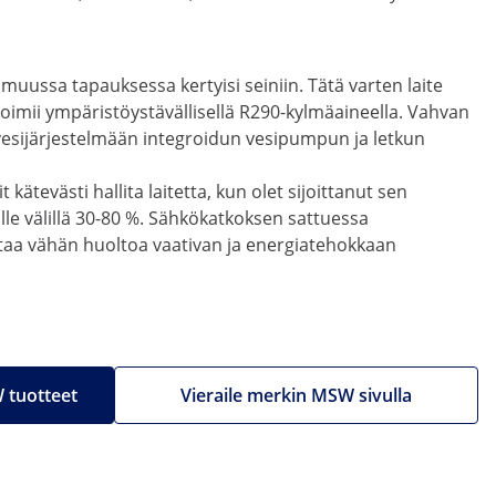
 muussa tapauksessa kertyisi seiniin. Tätä varten laite
oimii ympäristöystävällisellä R290-kylmäaineella. Vahvan
tevesijärjestelmään integroidun vesipumpun ja letkun
ätevästi hallita laitetta, kun olet sijoittanut sen
le välillä 30-80 %. Sähkökatkoksen sattuessa
taa vähän huoltoa vaativan ja energiatehokkaan
 tuotteet
Vieraile merkin MSW sivulla