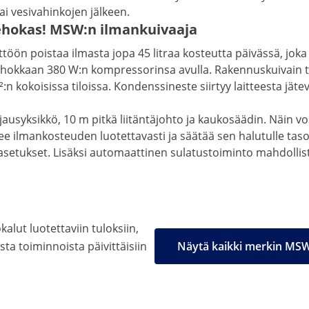
i vesivahinkojen jälkeen.
tehokas! MSW:n ilmankuivaaja
ttöön poistaa ilmasta jopa 45 litraa kosteutta päivässä, joka
 tehokkaan 380 W:n kompressorinsa avulla. Rakennuskuivain t
:n kokoisissa tiloissa. Kondenssineste siirtyy laitteesta jä
syksikkö, 10 m pitkä liitäntäjohto ja kaukosäädin. Näin voit k
e ilmankosteuden luotettavasti ja säätää sen halutulle tasol
asetukset. Lisäksi automaattinen sulatustoiminto mahdollis
alut luotettaviin tuloksiin,
ista toiminnoista päivittäisiin
Näytä kaikki merkin MSW