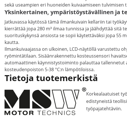
sekä useampien eri huoneiden kuivaamiseen tulvimisen ta
Yksinkertainen, ympäristöystävällinen ja 
Jatkuvassa käytössä tämä ilmankuivain kellariin tai työkäy
kierrättää jopa 280 m³ ilmaa tunnissa ja jäähdyttää sitä
suorituskykynsä ansiosta se sopii käytettäväksi jopa 55 m²
kautta.
Ilmankuivaajassa on ulkoinen, LCD-näytöllä varustettu ohjau
ryömintätilaan. Sisäänrakennettu kosteussensori havaitse
automaattinen käynnistystoiminto palauttaa tallennetut 
kosteudenpoiston 5-38 °C:n lämpötiloissa.
Tietoja tuotemerkistä
Korkealaatuiset työk
edistyneistä teollis
työpajatehtäviin.