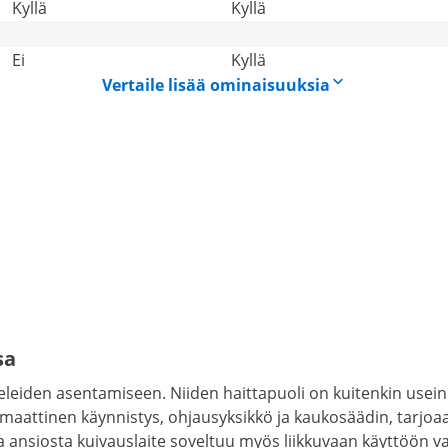
Kyllä
Kyllä
Ei
Kyllä
Vertaile lisää ominaisuuksia
sa
eleiden asentamiseen. Niiden haittapuoli on kuitenkin usein
aattinen käynnistys, ohjausyksikkö ja kaukosäädin, tarjoaa 
ansiosta kuivauslaite soveltuu myös liikkuvaan käyttöön var