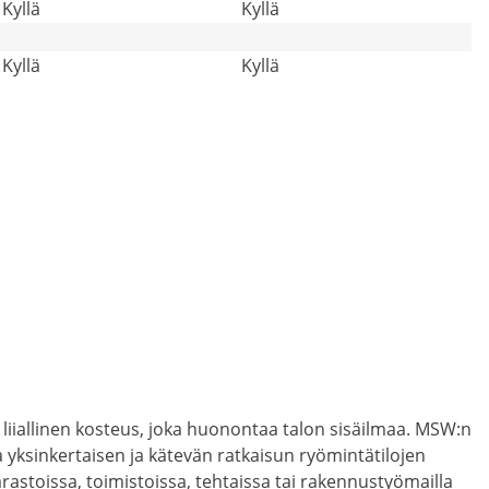
Kyllä
Kyllä
Kyllä
Kyllä
 liiallinen kosteus, joka huonontaa talon sisäilmaa. MSW:n
yksinkertaisen ja kätevän ratkaisun ryömintätilojen
astoissa, toimistoissa, tehtaissa tai rakennustyömailla