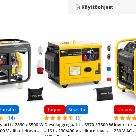
Käyttöohjeet
Suosittu
Tarjous
Suosittu
Tarjous
(14)
(6)
aatti - 2830 / 8500 W
Dieselaggregaatti - 6370 / 7500 W
Invertteri-
400 V - liikuteltava -
- 16 l - 230/400 V - liikuteltava -
230 V AC -