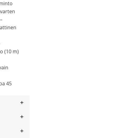
iminto
 varten
 –
attinen
-
to (10 m)
vain
opa 45