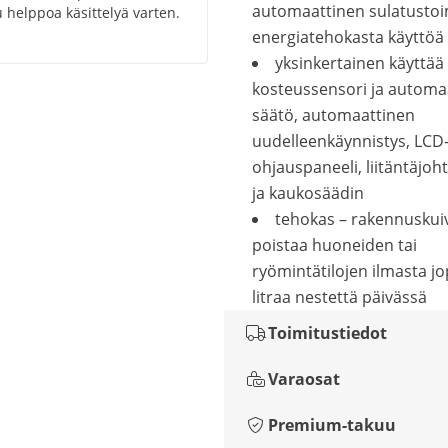
automaattinen sulatusto
 helppoa käsittelyä varten.
energiatehokasta käyttöä
yksinkertainen käyttää
kosteussensori ja automa
säätö, automaattinen
uudelleenkäynnistys, LCD
ohjauspaneeli, liitäntäjoh
ja kaukosäädin
tehokas – rakennuskui
poistaa huoneiden tai
ryömintätilojen ilmasta j
litraa nestettä päivässä
Toimitustiedot
Varaosat
Premium-takuu