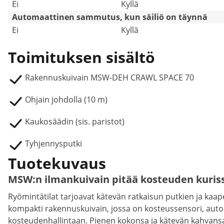
Ei
Kyllä
Automaattinen sammutus, kun säiliö on täynnä
Ei
Kyllä
Toimituksen sisältö
Rakennuskuivain MSW-DEH CRAWL SPACE 70
Ohjain johdolla (10 m)
Kaukosäädin (sis. paristot)
Tyhjennysputki
Tuotekuvaus
MSW:n ilmankuivain pitää kosteuden kuris
Ryömintätilat tarjoavat kätevän ratkaisun putkien ja kaap
kompakti rakennuskuivain, jossa on kosteussensori, autom
kosteudenhallintaan. Pienen kokonsa ja kätevän kahvansa 