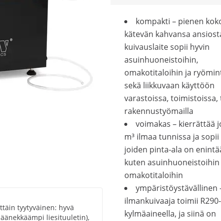
kompakti – pienen kok
kätevän kahvansa ansiost
kuivauslaite sopii hyvin
asuinhuoneistoihin,
omakotitaloihin ja ryömint
sekä liikkuvaan käyttöön
varastoissa, toimistoissa, t
rakennustyömailla
voimakas – kierrättää 
m³ ilmaa tunnissa ja sopii t
joiden pinta-ala on enintä
kuten asuinhuoneistoihin 
omakotitaloihin
ympäristöystävällinen 
ilmankuivaaja toimii R290-
ttäin tyytyväinen: hyvä
kylmäaineella, ja siinä on
 äänekkäämpi liesituuletin),