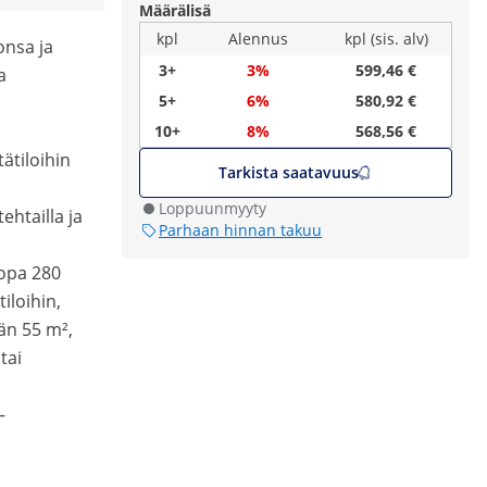
Määrälisä
kpl
Alennus
kpl (sis. alv)
onsa ja
3+
3%
599,46 €
a
5+
6%
580,92 €
10+
8%
568,56 €
ätiloihin
Tarkista saatavuus
Loppuunmyyty
ehtailla ja
Parhaan hinnan takuu
jopa 280
iloihin,
än 55 m²,
tai
–