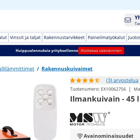
Y
Ta
alut
Vinssit ja taljat
Rakennustarvikkeet
Paineilmatyökalut
Juoto
Huippualennuksia yrityksellenne
Aloittakaa säästäminen
llilämmittimet
/
Rakennuskuivaimet
(3) arvostelua
|
Tuotenumero:
EX10062756
Ma
Ilmankuivain - 45 l
Avainominaisuudet