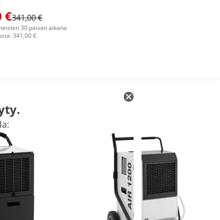
 €
341,00 €
imeisten 30 päivän aikana
sta: 341,00 €
yty.
la: