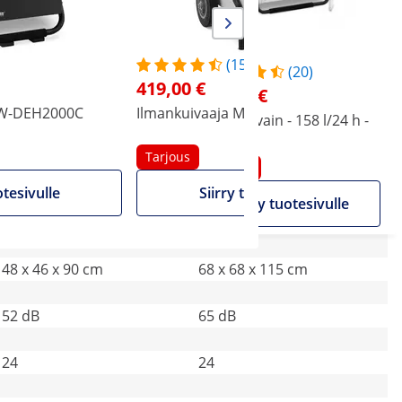
(15)
(15)
(20)
419,00 €
419,00 €
971,00 €
SW-DEH2000C
Ilmankuivaaja MSW-DEH1080A
I
Ilmankuivaaja MSW-
Ilmankuivain - 158 l/24 h -
DEH1080A
260 m²
Tarjous
Tarjous
Tarjous
otesivulle
Siirry tuotesivulle
Siirry tuotesivulle
Siirry tuotesivulle
48 x 46 x 90 cm
68 x 68 x 115 cm
52 dB
65 dB
24
24