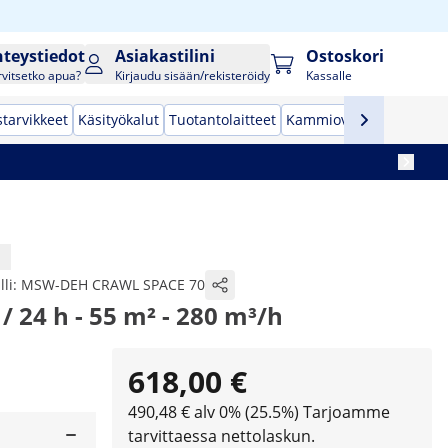
hteystiedot
Asiakastilini
Ostoskori
rvitsetko apua?
Kirjaudu sisään/rekisteröidy
Kassalle
starvikkeet
Käsityökalut
Tuotantolaitteet
Kammiovakuumikone
T
lli:
MSW-DEH CRAWL SPACE 70
 / 24 h - 55 m² - 280 m³/h
618,00 €
490,48 € alv 0% (25.5%)
Tarjoamme
tarvittaessa nettolaskun.