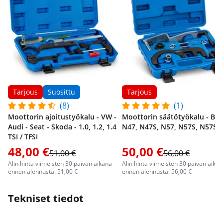
Tarjous
Suosittu
Tarjous
(8)
(1)
Moottorin ajoitustyökalu - VW -
Moottorin säätötyökalu - BM
Audi - Seat - Skoda - 1.0, 1.2, 1.4
N47, N47S, N57, N57S, N57S
TSI / TFSI
48,00 €
50,00 €
51,00 €
56,00 €
Alin hinta viimeisten 30 päivän aikana
Alin hinta viimeisten 30 päivän aika
ennen alennusta: 51,00 €
ennen alennusta: 56,00 €
Tekniset tiedot