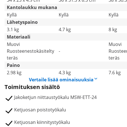
34 x 23 x 4.9 cm
36 x 31.5 x 8.5 cm
38 x 30.
Kantolaukku mukana
Kyllä
Kyllä
Kyllä
Lähetyspaino
3.1 kg
4.7 kg
8 kg
Materiaali
Muovi
Muovi
Ruosteenestokäsitelty
-
Ruosteen
teräs
teräs
Paino
2.98 kg
4.3 kg
7.6 kg
Vertaile lisää ominaisuuksia
Toimituksen sisältö
Jakoketjun niittaustyökalu MSW-ETT-24
Ketjuosan poistotyökalu
Ketjuosan kiinnitystyökalu