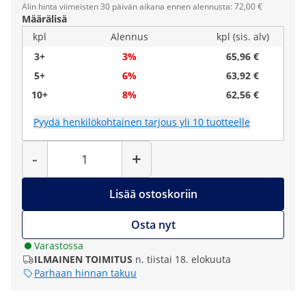
Alin hinta viimeisten 30 päivän aikana ennen alennusta: 72,00 €
Määrälisä
kpl
Alennus
kpl (sis. alv)
3+
3%
65,96 €
5+
6%
63,92 €
10+
8%
62,56 €
Pyydä henkilökohtainen tarjous yli 10 tuotteelle
Määrä
-
+
Lisää ostoskoriin
Osta nyt
Varastossa
ILMAINEN TOIMITUS
n. tiistai 18. elokuuta
Parhaan hinnan takuu