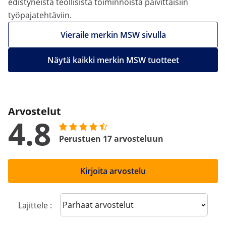
edistyneistä teollisista toiminnoista päivittäisiin
työpajatehtäviin.
Vieraile merkin MSW sivulla
Näytä kaikki merkin MSW tuotteet
Arvostelut
4.8
Perustuen 17 arvosteluun
Kirjoita arvostelu
Sort reviews
Lajittele :