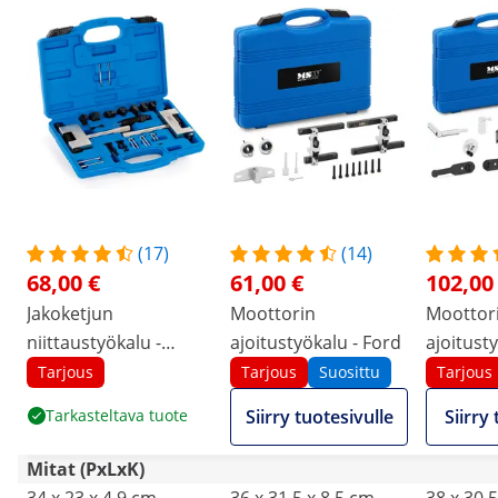
(17)
(14)
68,00 €
61,00 €
102,00
Jakoketjun
Moottorin
Moottor
niittaustyökalu -
ajoitustyökalu - Ford
ajoitust
Mercedes - Jeep -
VAG 2.5 
Tarjous
Tarjous
Suosittu
Tarjous
Chrysler - 13-osainen
PD -malle
Tarkasteltava tuote
Siirry tuotesivulle
Siirry
Mitat (PxLxK)