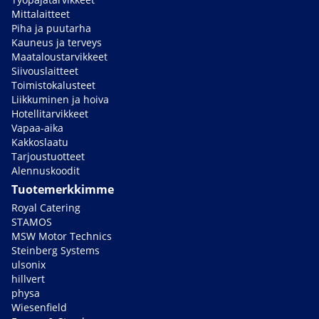
Mittalaitteet
Piha ja puutarha
Kauneus ja terveys
Maataloustarvikkeet
Siivouslaitteet
Toimistokalusteet
Liikkuminen ja hoiva
Hotellitarvikkeet
Vapaa-aika
Kakkoslaatu
Tarjoustuotteet
Alennuskoodit
Tuotemerkkimme
Royal Catering
STAMOS
MSW Motor Technics
Steinberg Systems
ulsonix
hillvert
physa
Wiesenfield