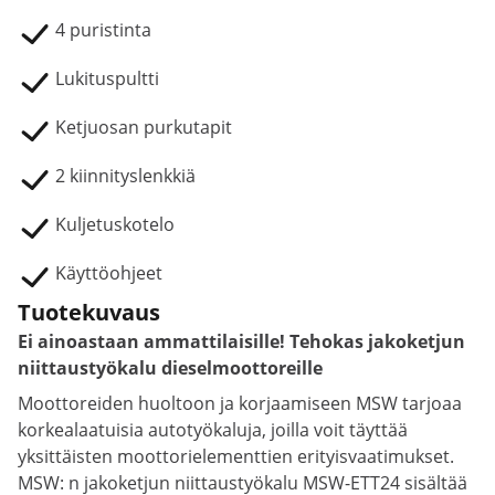
4 puristinta
Lukituspultti
Ketjuosan purkutapit
2 kiinnityslenkkiä
Kuljetuskotelo
Käyttöohjeet
Tuotekuvaus
Ei ainoastaan ammattilaisille! Tehokas jakoketjun
niittaustyökalu dieselmoottoreille
Moottoreiden huoltoon ja korjaamiseen MSW tarjoaa
korkealaatuisia autotyökaluja, joilla voit täyttää
yksittäisten moottorielementtien erityisvaatimukset.
MSW: n jakoketjun niittaustyökalu MSW-ETT24 sisältää