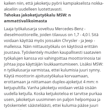
kaiken niin, että jakoketju pyörii kampiakselista nokka-
akseliin uudelleen luotettavasti.
Tehokas jakoketjutyökalu MSW: n
ammattivalikoimasta
Laaja työkalusarja soveltuu Mercedes-Benz -
dieselmoottoreille, joiden tilavuus on 1,7 - 4,0 l. Sitä
voidaan käyttää myös joissakin Chrysler - ja Jeep -
malleissa. Näin niittaustyökalu on käytössä erittäin
joustava. Työskentely muiden kaupallisesti saatavien
työkalujen kanssa voi vahingoittaa moottorinosia tai
johtaa jopa käyttäjän loukkaantumiseen. Lisäksi MSW:
n työkalusarja varmistaa, ettei kulumisia juuri synny.
Käytä moottorin ajoitustyökalua korvaamaan,
erottamaan ja niittamaan duplex-ajoketjut 4 mm: n
ketjupultilla. Vanha jakoketju voidaan vetää sisään
uudella ketjulla. Koska ketjukoteloa ei tarvitse purkaa
usein, jakoketjun uusiminen on paljon helpompaa ja
työskentelet säästeliäästi, ettei kulumia pääse juuri