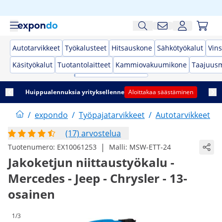
Autotarvikkeet
Työkalusteet
Hitsauskone
Sähkötyökalut
Vins
Käsityökalut
Tuotantolaitteet
Kammiovakuumikone
Taajuusm
Huippualennuksia yrityksellenne
Aloittakaa säästäminen
/
expondo
/
Työpajatarvikkeet
/
Autotarvikkeet
/
(17) arvostelua
|
Tuotenumero:
EX10061253
Malli:
MSW-ETT-24
Jakoketjun niittaustyökalu -
Mercedes - Jeep - Chrysler - 13-
osainen
1/3