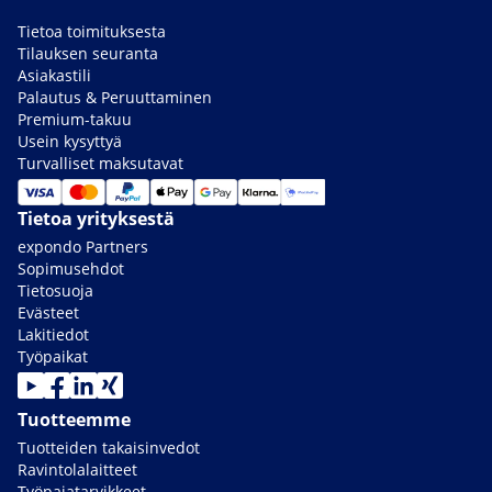
Tietoa toimituksesta
Tilauksen seuranta
Asiakastili
Palautus & Peruuttaminen
Premium-takuu
Usein kysyttyä
Turvalliset maksutavat
Tietoa yrityksestä
expondo Partners
Sopimusehdot
Tietosuoja
Evästeet
Lakitiedot
Työpaikat
Tuotteemme
Tuotteiden takaisinvedot
Ravintolalaitteet
Työpajatarvikkeet