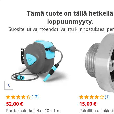
Tämä tuote on tällä hetkellä
loppuunmyyty.
Puutarhatarvikkeet
Puutarhanhoito
Allastarvikkeet
Puutarhak
Suositellut vaihtoehdot, valittu kiinnostuksesi per
Piharakennukset
Puutarhakalusteet
Ilmankäsittely
Huippualennuksia yrityksellenne
Aloittakaa säästäminen
/
expondo
/
Piha ja puutarha
/
Puutarhatarvikkee
(30) arvostelua
|
Tuotenumero:
EX10060676
Malli:
PRO-W 20
Puutarhaletkukela - 20 m
1/4
(17)
(1)
52,00 €
15,00 €
Puutarhaletkukela - 10 + 1 m
Paloliitin ulkokier