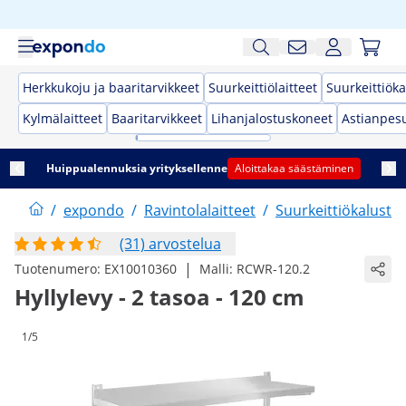
Herkkukoju ja baaritarvikkeet
Suurkeittiölaitteet
Suurkeittiöka
Kylmälaitteet
Baaritarvikkeet
Lihanjalostuskoneet
Astianpes
Huippualennuksia yrityksellenne
Aloittakaa säästäminen
/
expondo
/
Ravintolalaitteet
/
Suurkeittiökaluste
(31) arvostelua
|
Tuotenumero:
EX10010360
Malli:
RCWR-120.2
Hyllylevy - 2 tasoa - 120 cm
1/5