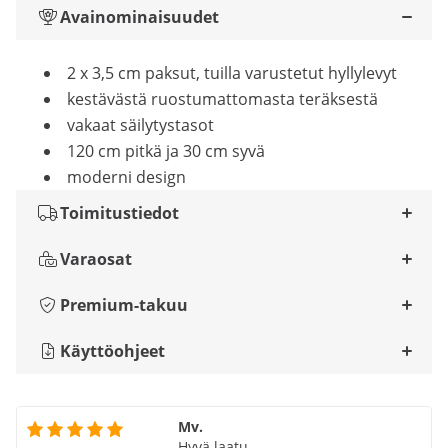
Avainominaisuudet
2 x 3,5 cm paksut, tuilla varustetut hyllylevyt
kestävästä ruostumattomasta teräksestä
vakaat säilytystasot
120 cm pitkä ja 30 cm syvä
moderni design
Toimitustiedot
Varaosat
Premium-takuu
Käyttöohjeet
Mv.
Hyvä laatu