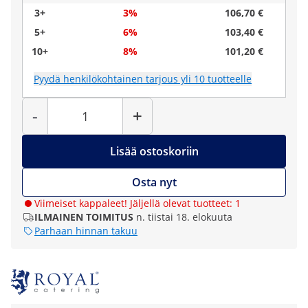
3+
3%
106,70 €
5+
6%
103,40 €
10+
8%
101,20 €
Pyydä henkilökohtainen tarjous yli 10 tuotteelle
Määrä
-
+
Lisää ostoskoriin
Osta nyt
Viimeiset kappaleet! Jäljellä olevat tuotteet: 1
ILMAINEN TOIMITUS
n. tiistai 18. elokuuta
Parhaan hinnan takuu