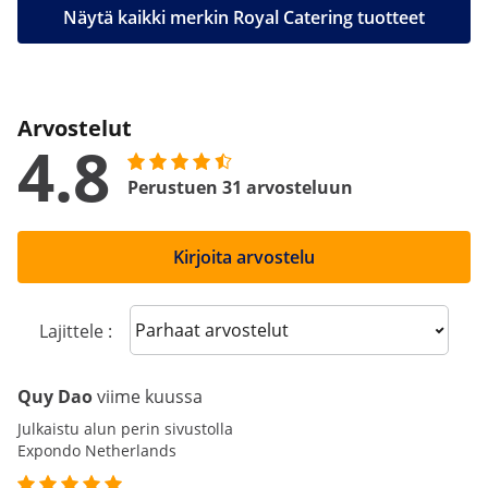
Näytä kaikki merkin Royal Catering tuotteet
Arvostelut
4.8
Perustuen 31 arvosteluun
Kirjoita arvostelu
Sort reviews
Lajittele :
Quy Dao
viime kuussa
Julkaistu alun perin sivustolla
Expondo Netherlands