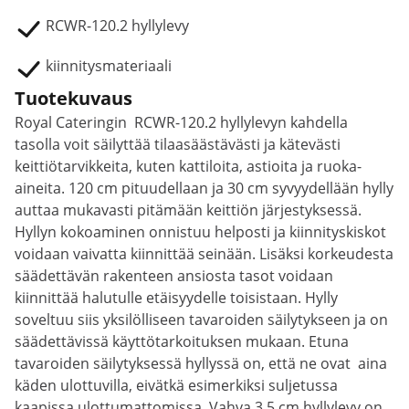
RCWR-120.2 hyllylevy
kiinnitysmateriaali
Tuotekuvaus
Royal Cateringin RCWR-120.2 hyllylevyn kahdella
tasolla voit säilyttää tilaasäästävästi ja kätevästi
keittiötarvikkeita, kuten kattiloita, astioita ja ruoka-
aineita. 120 cm pituudellaan ja 30 cm syvyydellään hylly
auttaa mukavasti pitämään keittiön järjestyksessä.
Hyllyn kokoaminen onnistuu helposti ja kiinnityskiskot
voidaan vaivatta kiinnittää seinään. Lisäksi korkeudesta
säädettävän rakenteen ansiosta tasot voidaan
kiinnittää halutulle etäisyydelle toisistaan. Hylly
soveltuu siis yksilölliseen tavaroiden säilytykseen ja on
säädettävissä käyttötarkoituksen mukaan. Etuna
tavaroiden säilytyksessä hyllyssä on, että ne ovat aina
käden ulottuvilla, eivätkä esimerkiksi suljetussa
kaapissa ulottumattomissa. Vahva 3,5 cm hyllylevy on