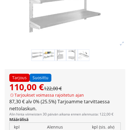
Tarjous
Suosittu
110,00 €
122,00 €
Tarjoukset voimassa rajoitetun ajan
87,30 € alv 0% (25.5%)
Tarjoamme tarvittaessa
nettolaskun.
Alin hinta viimeisten 30 päivän aikana ennen alennusta: 122,00 €
Määrälisä
kpl
Alennus
kpl (sis. alv)