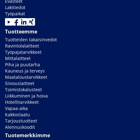
Evästeet
Lakitiedot
Työpaikat
Tuotteemme
Tuotteiden takaisinvedot
Ravintolalaitteet
Työpajatarvikkeet
Mittalaitteet
Piha ja puutarha
Kauneus ja terveys
Maataloustarvikkeet
Siivouslaitteet
Toimistokalusteet
Liikkuminen ja hoiva
Hotellitarvikkeet
Vapaa-aika
Kakkoslaatu
Tarjoustuotteet
Alennuskoodit
Tuotemerkkimme