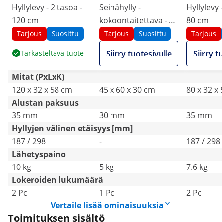
Hyllylevy - 2 tasoa -
Seinähylly -
Hyllylevy 
120 cm
kokoontaitettava - 60
80 cm
x 45 cm - 40 kg -
Tarjous
Suosittu
Tarjous
Suosittu
Tarjous
ruostumaton teräs
Tarkasteltava tuote
Siirry tuotesivulle
Siirry t
Mitat (PxLxK)
120 x 32 x 58 cm
45 x 60 x 30 cm
80 x 32 x
Alustan paksuus
35 mm
30 mm
35 mm
Hyllyjen välinen etäisyys [mm]
187 / 298
-
187 / 298
Lähetyspaino
10 kg
5 kg
7.6 kg
Lokeroiden lukumäärä
2 Pc
1 Pc
2 Pc
Vertaile lisää ominaisuuksia
Toimituksen sisältö