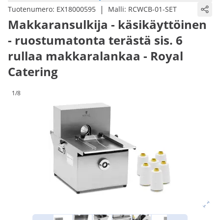
|
Tuotenumero:
EX18000595
Malli:
RCWCB-01-SET
Makkaransulkija - käsikäyttöinen
- ruostumatonta terästä sis. 6
rullaa makkaralankaa - Royal
Catering
1/8