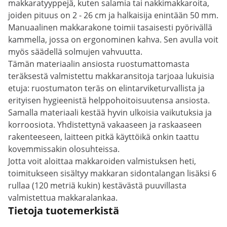
makkaratyyppejä, kuten salamia tai nakkimakkaroita,
joiden pituus on 2 - 26 cm ja halkaisija enintään 50 mm.
Manuaalinen makkarakone toimii tasaisesti pyörivällä
kammella, jossa on ergonominen kahva. Sen avulla voit
myös säädellä solmujen vahvuutta.
Tämän materiaalin ansiosta ruostumattomasta
teräksestä valmistettu makkaransitoja tarjoaa lukuisia
etuja: ruostumaton teräs on elintarviketurvallista ja
erityisen hygieenistä helppohoitoisuutensa ansiosta.
Samalla materiaali kestää hyvin ulkoisia vaikutuksia ja
korroosiota. Yhdistettynä vakaaseen ja raskaaseen
rakenteeseen, laitteen pitkä käyttöikä onkin taattu
kovemmissakin olosuhteissa.
Jotta voit aloittaa makkaroiden valmistuksen heti,
toimitukseen sisältyy makkaran sidontalangan lisäksi 6
rullaa (120 metriä kukin) kestävästä puuvillasta
valmistettua makkaralankaa.
Tietoja tuotemerkistä