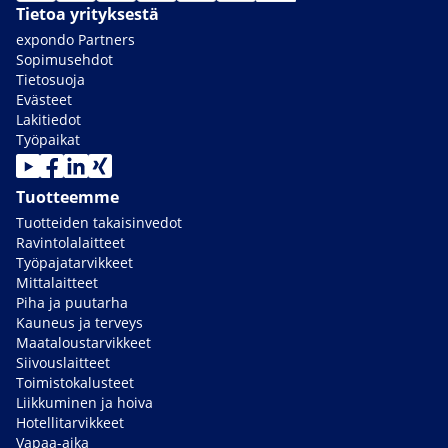
Tietoa yrityksestä
expondo Partners
Sopimusehdot
Tietosuoja
Evästeet
Lakitiedot
Työpaikat
Tuotteemme
Tuotteiden takaisinvedot
Ravintolalaitteet
Työpajatarvikkeet
Mittalaitteet
Piha ja puutarha
Kauneus ja terveys
Maataloustarvikkeet
Siivouslaitteet
Toimistokalusteet
Liikkuminen ja hoiva
Hotellitarvikkeet
Vapaa-aika