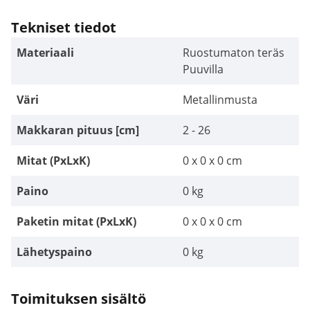
Tekniset tiedot
Materiaali
Ruostumaton teräs
Puuvilla
Väri
Metallinmusta
Makkaran pituus [cm]
2 - 26
Mitat (PxLxK)
0 x 0 x 0 cm
Paino
0 kg
Paketin mitat (PxLxK)
0 x 0 x 0 cm
Lähetyspaino
0 kg
Toimituksen sisältö