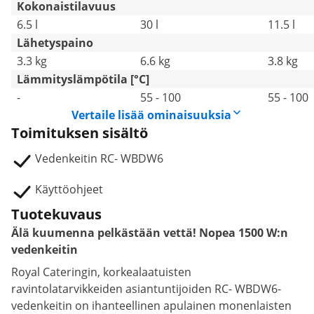
Kokonaistilavuus
6.5 l
30 l
11.5 l
Lähetyspaino
3.3 kg
6.6 kg
3.8 kg
Lämmityslämpötila [°C]
-
55 - 100
55 - 100
Vertaile lisää ominaisuuksia
Toimituksen sisältö
Vedenkeitin RC- WBDW6
Käyttöohjeet
Tuotekuvaus
Älä kuumenna pelkästään vettä! Nopea 1500 W:n
vedenkeitin
Royal Cateringin, korkealaatuisten
ravintolatarvikkeiden asiantuntijoiden RC- WBDW6-
vedenkeitin on ihanteellinen apulainen monenlaisten