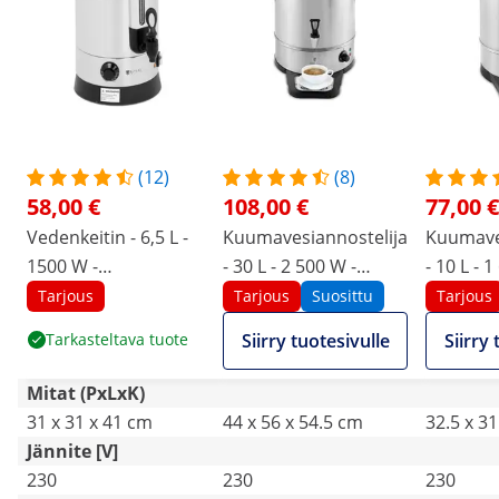
(12)
(8)
58,00 €
108,00 €
77,00 €
Vedenkeitin - 6,5 L -
Kuumavesiannostelija
Kuumave
1500 W -
- 30 L - 2 500 W -
- 10 L - 
kaksiseinäinen
tippa-astia
tippa-ast
Tarjous
Tarjous
Suosittu
Tarjous
Tarkasteltava tuote
Siirry tuotesivulle
Siirry 
Mitat (PxLxK)
31 x 31 x 41 cm
44 x 56 x 54.5 cm
32.5 x 31
Jännite [V]
230
230
230