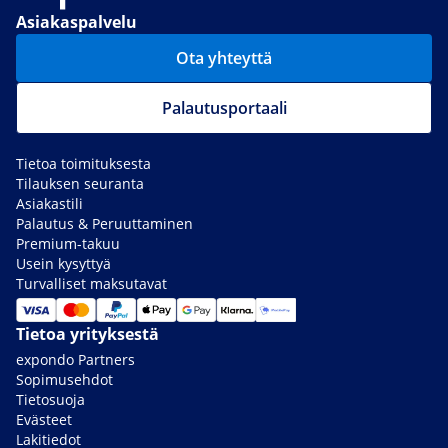
Asiakaspalvelu
Ota yhteyttä
Palautusportaali
Tietoa toimituksesta
Tilauksen seuranta
Asiakastili
Palautus & Peruuttaminen
Premium-takuu
Usein kysyttyä
Turvalliset maksutavat
Tietoa yrityksestä
expondo Partners
Sopimusehdot
Tietosuoja
Evästeet
Lakitiedot