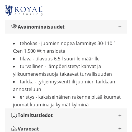
Avainominaisuudet
tehokas - juomien nopea lämmitys 30-110 °
C:en 1.500 W:n ansiosta
tilava - tilavuus 6,5 l suurille määrille
turvallinen - lämpöeristetyt kahvat ja
ylikuumenemissuoja takaavat turvallisuuden
tarkka - tyhjennysventtiili juomien tarkkaan
annosteluun
eristys - kaksiseinäinen rakenne pitää kuumat
juomat kuumina ja kylmät kylminä
Toimitustiedot
Varaosat