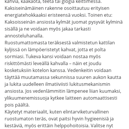
kahvia, kaakaota, teetä tai glögiä keittimessä.
Kaksiseinämäinen rakenne osoittautuu erityisen
energiatehokkaaksi eristeensä vuoksi. Toinen etu:
Kaksoisseinän ansiosta kylmät juomat pysyvät kylminä
sisällä ja ne voidaan myös jakaa tarkasti
annosteluhanalla.
Ruostumattomasta teräksestä valmistetun kattilan
kyljissä on lämpöeristetyt kahvat, jotta et polta
sormiasi. Tukeva kansi voidaan nostaa myös
riskittömästi leveällä kahvalla – näin et joudu
kosketuksiin kotelon kanssa. Vedenkeitin voidaan
täyttää muutamassa sekunnissa suuren aukon kautta
ja lukita uudelleen ilmatiiviisti lukitusmekanismin
ansiosta. Jos vedenlämmitin lämpenee liian kuumaksi,
ylikuumenemissuoja kytkee laitteen automaattisesti
pois päältä.
Käytetyt materiaalit, kuten elintarviketurvallinen
ruostumaton teräs, ovat paitsi hyvin hygieenisiä ja
kestäviä, myös erittäin helppohoitoisia. Valitse nyt