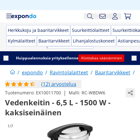
Herkkukoju ja baaritarvikkeet
Suurkeittiölaitteet
Suurkeittiöka
Kylmälaitteet
Baaritarvikkeet
Lihanjalostuskoneet
Astianpes
Huippualennuksia yrityksellenne
Aloittakaa säästäminen
/
expondo
/
Ravintolalaitteet
/
Baaritarvikkeet
/
J
(12) arvostelua
|
Tuotenumero:
EX10011700
Malli:
RC-WBDW6
Vedenkeitin - 6,5 L - 1500 W -
kaksiseinäinen
1/7