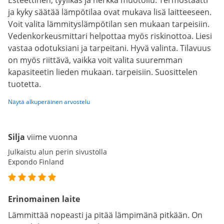
Esteettinen, tyylikäs ja herkkä muotoilu. Termostaatti
ja kyky säätää lämpötilaa ovat mukava lisä laitteeseen.
Voit valita lämmityslämpötilan sen mukaan tarpeisiin.
Vedenkorkeusmittari helpottaa myös riskinottoa. Liesi
vastaa odotuksiani ja tarpeitani. Hyvä valinta. Tilavuus
on myös riittävä, vaikka voit valita suuremman
kapasiteetin lieden mukaan. tarpeisiin. Suosittelen
tuotetta.
Näytä alkuperäinen arvostelu
Silja
viime vuonna
Julkaistu alun perin sivustolla
Expondo Finland
Erinomainen laite
Lämmittää nopeasti ja pitää lämpimänä pitkään. On