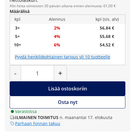
nettolaskun.
Alin hinta viimeisten 30 päivän aikana ennen alennusta: 61,00 €
Määrälisä
kpl
Alennus
kpl (sis. alv)
3+
2%
56,84 €
5+
4%
55,68 €
10+
6%
54,52 €
Pyydä henkilökohtainen tarjous yli 10 tuotteelle
Määrä
-
+
Lisää ostoskoriin
Osta nyt
Varastossa
ILMAINEN TOIMITUS
n. maanantai 17. elokuuta
Parhaan hinnan takuu