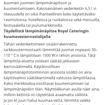
kuumien juomien lämpimänäpitoon ja
kuumentamiseen. Kaksiseinäinen vedenkeitin 6,5 l :n
tilavuudella on siksi ihanteellinen koko käytettäväksi
ravintoloissa, hotelleissa ja ruokaloissa sekä messuilla,
festivaaleilla tai joulumarkkinoilla.
Täydellistä lämpimänäpitoa Royal Cateringin
kuumavesiannostelijalla
Tähän vedenkeittimeen sisäänrakennettu
tarkkuustermostaatti lämmittää juomat nopeasti 30–
110 ° C:n lämpötilaan 1500 W:n tehon ansiosta. Tätä
lämpötila-aluetta voidaan säätää jatkuvasti
kiertosäätimellä. Käytännöllisen
lämpimänäpitotoiminnon ansiosta sisältö on aina
käyttövalmis säätökiertimellä valitussa lämpötilassa.
Kaksi merkkivaloa osoittavat kuumentamisen tai
lämpimänäpidon tilan. Näyttöikkunan avulla näet aina,
milloin keitintä on täytettävä avaamatta säiliötä.
Ja jos et juuri halua kuumaa vettä, lämmitä vaikka