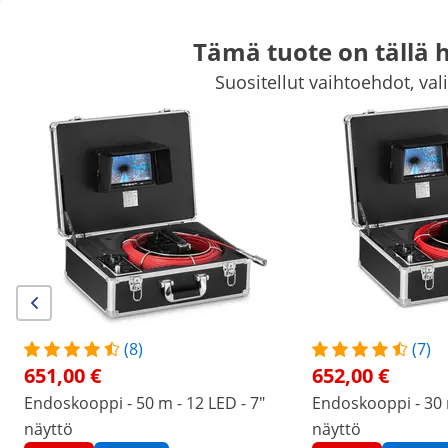
Tämä tuote on tällä 
Suositellut vaihtoehdot, val
Vaaka
Laboratoriolaitteet
Mittaustekniikka
Laboratoriovirtalähteet
Laboratoriovälineet
Huippualennuksia yrityksellenne
Aloittakaa säästäminen
Asiakkaat, jotka katsoivat tätä tuotetta, olivat kiinnostuneita myös:
Endoskooppi - 50 m - 12 LED -
Endoskooppi - 30 m - 12 LE
7" näyttö
7" näyttö
651,00 €
652,00 €
(8)
(7)
651,00 €
652,00 €
/
expondo
/
Mittalaitteet
/
Mittaustekniikka
/
End
Endoskooppi - 50 m - 12 LED - 7"
Endoskooppi - 30 m
(1) arvostelu
näyttö
näyttö
|
Tuotenumero:
EX10030898
Malli:
SBS-EC-300B