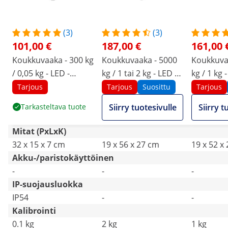
(3)
(3)
101,00 €
187,00 €
161,00 
Koukkuvaaka - 300 kg
Koukkuvaaka - 5000
Koukkuva
/ 0,05 kg - LED -
kg / 1 tai 2 kg - LED -
kg / 1 kg 
kaukosäädin
digitaalinen - kauko-
digitaalin
Tarjous
Tarjous
Suosittu
Tarjous
ohjaus 10 m
kaukosää
Tarkasteltava tuote
Siirry tuotesivulle
Siirry t
Mitat (PxLxK)
32 x 15 x 7 cm
19 x 56 x 27 cm
19 x 52 x
Akku-/paristokäyttöinen
-
-
-
IP-suojausluokka
IP54
-
-
Kalibrointi
0.1 kg
2 kg
1 kg