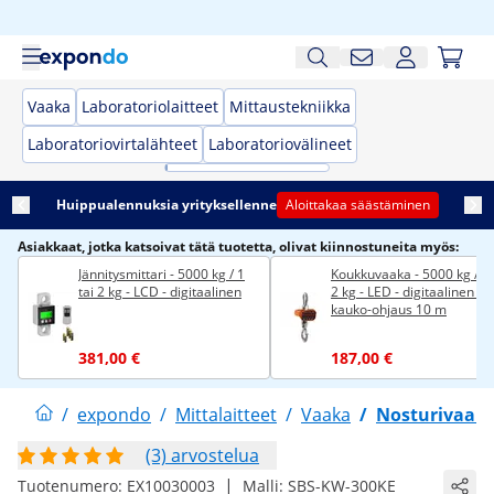
Vaaka
Laboratoriolaitteet
Mittaustekniikka
Laboratoriovirtalähteet
Laboratoriovälineet
Huippualennuksia yrityksellenne
Aloittakaa säästäminen
Asiakkaat, jotka katsoivat tätä tuotetta, olivat kiinnostuneita myös:
Jännitysmittari - 5000 kg / 1
Koukkuvaaka - 5000 kg / 1 
tai 2 kg - LCD - digitaalinen
2 kg - LED - digitaalinen -
kauko-ohjaus 10 m
381,00 €
187,00 €
/
expondo
/
Mittalaitteet
/
Vaaka
/
Nosturivaak
(3) arvostelua
|
Tuotenumero:
EX10030003
Malli:
SBS-KW-300KE