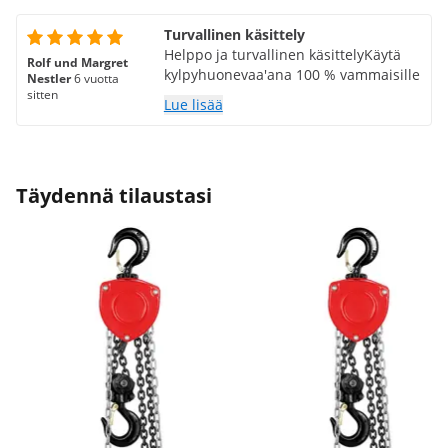
Turvallinen käsittely
Helppo ja turvallinen käsittelyKäytä
Rolf und Margret
kylpyhuonevaa'ana 100 % vammaisille
Nestler
6 vuotta
sitten
Lue lisää
Täydennä tilaustasi