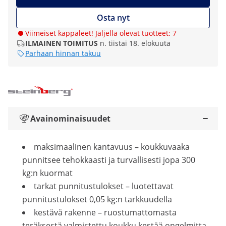
Osta nyt
Viimeiset kappaleet! Jäljellä olevat tuotteet: 7
ILMAINEN TOIMITUS
n. tiistai 18. elokuuta
Parhaan hinnan takuu
Avainominaisuudet
maksimaalinen kantavuus – koukkuvaaka
punnitsee tehokkaasti ja turvallisesti jopa 300
kg:n kuormat
tarkat punnitustulokset – luotettavat
punnitustulokset 0,05 kg:n tarkkuudella
kestävä rakenne – ruostumattomasta
teräksestä valmistettu koukku kestää ongelmitta