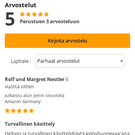
Arvostelut
5
Perustuen 3 arvosteluun
Kirjoita arvostelu
Sort reviews
Lajittele :
Rolf und Margret Nestler
6
vuotta sitten
Julkaistu alun perin sivustolla
Amazon Germany
Turvallinen käsittely
Helppo ja turvallinen käsittelyKäytä kylpyhuonevaa'ana