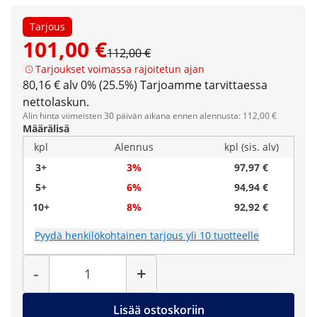
Tarjous
101,00 €
112,00 €
Tarjoukset voimassa rajoitetun ajan
80,16 € alv 0% (25.5%)
Tarjoamme tarvittaessa
nettolaskun.
Alin hinta viimeisten 30 päivän aikana ennen alennusta: 112,00 €
Määrälisä
kpl
Alennus
kpl (sis. alv)
3+
3%
97,97 €
5+
6%
94,94 €
10+
8%
92,92 €
Pyydä henkilökohtainen tarjous yli 10 tuotteelle
Määrä
-
+
Lisää ostoskoriin