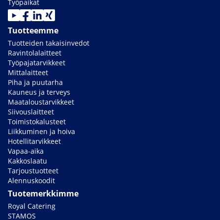
Työpaikat
Tuotteemme
Tuotteiden takaisinvedot
Ravintolalaitteet
Työpajatarvikkeet
Mittalaitteet
Piha ja puutarha
Kauneus ja terveys
Maataloustarvikkeet
Siivouslaitteet
Toimistokalusteet
Liikkuminen ja hoiva
Hotellitarvikkeet
Vapaa-aika
Kakkoslaatu
Tarjoustuotteet
Alennuskoodit
Tuotemerkkimme
Royal Catering
STAMOS