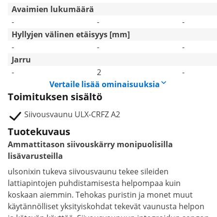
Avaimien lukumäärä
-
-
-
Hyllyjen välinen etäisyys [mm]
-
-
-
Jarru
-
2
-
Vertaile lisää ominaisuuksia
Toimituksen sisältö
Siivousvaunu ULX-CRFZ A2
Tuotekuvaus
Ammattitason siivouskärry monipuolisilla
lisävarusteilla
ulsonixin tukeva siivousvaunu tekee sileiden
lattiapintojen puhdistamisesta helpompaa kuin
koskaan aiemmin. Tehokas puristin ja monet muut
käytännölliset yksityiskohdat tekevät vaunusta helpon