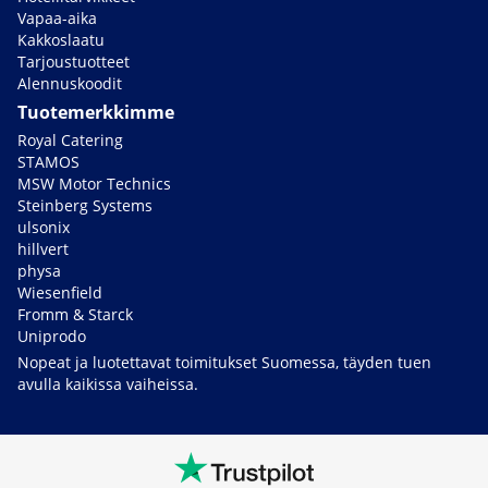
Vapaa-aika
Kakkoslaatu
Tarjoustuotteet
Alennuskoodit
Tuotemerkkimme
Royal Catering
STAMOS
MSW Motor Technics
Steinberg Systems
ulsonix
hillvert
physa
Wiesenfield
Fromm & Starck
Uniprodo
Nopeat ja luotettavat toimitukset Suomessa, täyden tuen
avulla kaikissa vaiheissa.