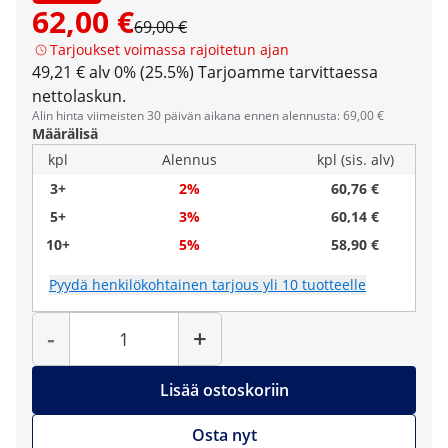
62,00 €
69,00 €
Tarjoukset voimassa rajoitetun ajan
49,21 € alv 0% (25.5%)
Tarjoamme tarvittaessa
nettolaskun.
Alin hinta viimeisten 30 päivän aikana ennen alennusta: 69,00 €
Määrälisä
kpl
Alennus
kpl (sis. alv)
3+
2%
60,76 €
5+
3%
60,14 €
10+
5%
58,90 €
Pyydä henkilökohtainen tarjous yli 10 tuotteelle
Määrä
-
+
Lisää ostoskoriin
Osta nyt