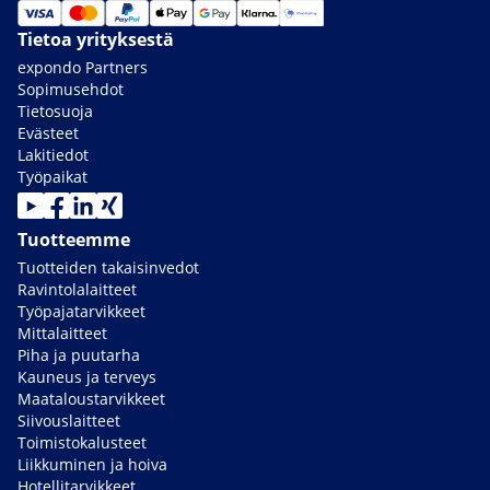
Tietoa yrityksestä
expondo Partners
Sopimusehdot
Tietosuoja
Evästeet
Lakitiedot
Työpaikat
Tuotteemme
Tuotteiden takaisinvedot
Ravintolalaitteet
Työpajatarvikkeet
Mittalaitteet
Piha ja puutarha
Kauneus ja terveys
Maataloustarvikkeet
Siivouslaitteet
Toimistokalusteet
Liikkuminen ja hoiva
Hotellitarvikkeet