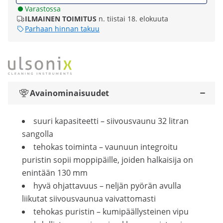
Varastossa
ILMAINEN TOIMITUS
n. tiistai 18. elokuuta
Parhaan hinnan takuu
Avainominaisuudet
suuri kapasiteetti – siivousvaunu 32 litran
sangolla
tehokas toiminta – vaunuun integroitu
puristin sopii moppipäille, joiden halkaisija on
enintään 130 mm
hyvä ohjattavuus – neljän pyörän avulla
liikutat siivousvaunua vaivattomasti
tehokas puristin – kumipäällysteinen vipu