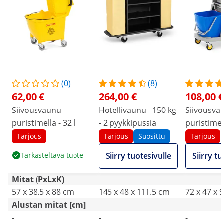
(0)
(8)
62,00 €
264,00 €
108,00 
Siivousvaunu -
Hotellivaunu - 150 kg
Siivousva
puristimella - 32 l
- 2 pyykkipussia
puristimel
ämpäriä -
Tarjous
Tarjous
Suosittu
Tarjous
Tarkasteltava tuote
Siirry tuotesivulle
Siirry t
Mitat (PxLxK)
57 x 38.5 x 88 cm
145 x 48 x 111.5 cm
72 x 47 x
Alustan mitat [cm]
-
-
-