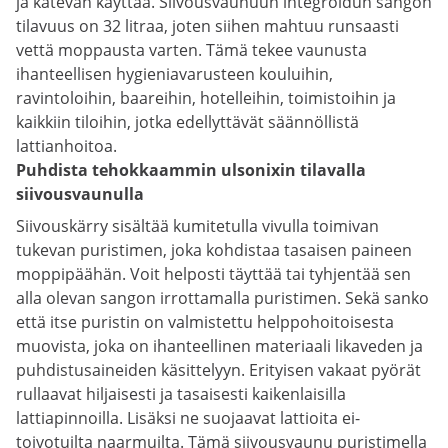
ja kätevän käyttää. Siivousvaunuun integroidun sangon
tilavuus on 32 litraa, joten siihen mahtuu runsaasti
vettä moppausta varten. Tämä tekee vaunusta
ihanteellisen hygieniavarusteen kouluihin,
ravintoloihin, baareihin, hotelleihin, toimistoihin ja
kaikkiin tiloihin, jotka edellyttävät säännöllistä
lattianhoitoa.
Puhdista tehokkaammin ulsonixin tilavalla
siivousvaunulla
Siivouskärry sisältää kumitetulla vivulla toimivan
tukevan puristimen, joka kohdistaa tasaisen paineen
moppipäähän. Voit helposti täyttää tai tyhjentää sen
alla olevan sangon irrottamalla puristimen. Sekä sanko
että itse puristin on valmistettu helppohoitoisesta
muovista, joka on ihanteellinen materiaali likaveden ja
puhdistusaineiden käsittelyyn. Erityisen vakaat pyörät
rullaavat hiljaisesti ja tasaisesti kaikenlaisilla
lattiapinnoilla. Lisäksi ne suojaavat lattioita ei-
toivotuilta naarmuilta. Tämä siivousvaunu puristimella