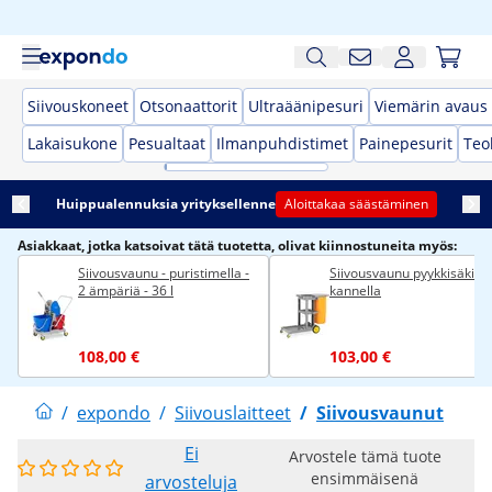
Siivouskoneet
Otsonaattorit
Ultraäänipesuri
Viemärin avaus -
Lakaisukone
Pesualtaat
Ilmanpuhdistimet
Painepesurit
Teo
Huippualennuksia yrityksellenne
Aloittakaa säästäminen
Asiakkaat, jotka katsoivat tätä tuotetta, olivat kiinnostuneita myös:
Siivousvaunu - puristimella -
Siivousvaunu pyykkisäkillä 
2 ämpäriä - 36 l
kannella
108,00 €
103,00 €
/
expondo
/
Siivouslaitteet
/
Siivousvaunut
Ei
Arvostele tämä tuote
ensimmäisenä
arvosteluja