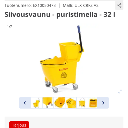
|
Tuotenumero:
EX10050478
Malli:
ULX-CRFZ A2
Siivousvaunu - puristimella - 32 l
1/7
Tarjous