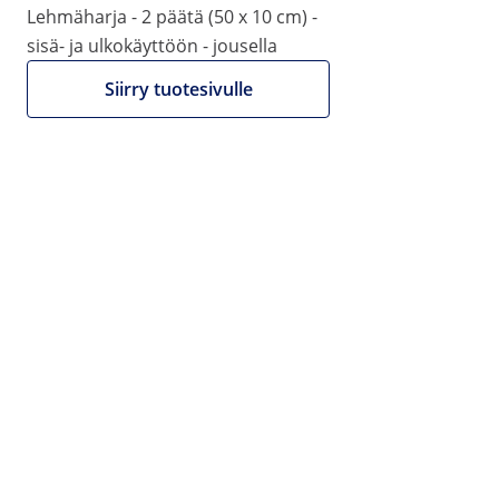
Lehmäharja - 2 päätä (50 x 10 cm) -
|
Tuotenumero:
EX10280598
Malli:
WIE-KB-02
sisä- ja ulkokäyttöön - jousella
Lehmäharja - 99 x Ø 55 cm - sisä-
ja ulkotiloihin
Siirry tuotesivulle
1/3