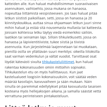
katteiden alle. Kun haluat mahdollisimman suoraviivaisen
asennuksen, vaihtoehto, jossa mukana on hanaosa,
nopeuttaa liittämistä vesipisteeseen. Jos taas haluat pitää
letkun siististi paikoillaan, setti, jossa on hanaosa ja 20
kiinnityskoukkua, auttaa sinua ohjaamaan letkun juuri sinne
mihin haluat ja estää sitä nousemasta mullasta tai katteesta.
Joissain kohteissa letku täytyy viedä esimerkiksi säiliön,
laatikon tai seinämän läpi. Silloin tihkuletkusetti, jossa on
hanaosa ja läpivientitiiviste, tukee siistiä ja tiivistä
asennusta. Kun järjestelmää laajennetaan tai muokataan,
pienillä osilla on yllättävän suuri merkitys: oikeilla liitoksilla
saat varman vedenkulun ja vältät vuodot. Tarvittavat osat
löydät kätevästi sivulta
tihkukasteluliittimet
, kun haluat
rakentaa kokonaisuuden omiin mittoihin sopivaksi.
Tihkukastelun etu on myös hallittavuus. Kun jaat
kastelualueet loogisiin kokonaisuuksiin, voit säätää veden
määrää kasvilajin, kasvuvaiheen ja sään mukaan. Näin
sinulla on paremmat edellytykset pitää kasvualusta tasaisen
kosteana myös hellejaksojen aikana, ja samalla säästät vettä
verrattuna perinteiseen pintakasteluun.