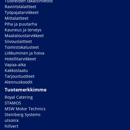
Tuotteiden takaisinvedot
Ravintolalaitteet
Työpajatarvikkeet
Mittalaitteet
Piha ja puutarha
Kauneus ja terveys
Maataloustarvikkeet
Siivouslaitteet
Toimistokalusteet
Liikkuminen ja hoiva
Hotellitarvikkeet
Vapaa-aika
Kakkoslaatu
Tarjoustuotteet
Alennuskoodit
Tuotemerkkimme
Royal Catering
STAMOS
MSW Motor Technics
Steinberg Systems
ulsonix
hillvert