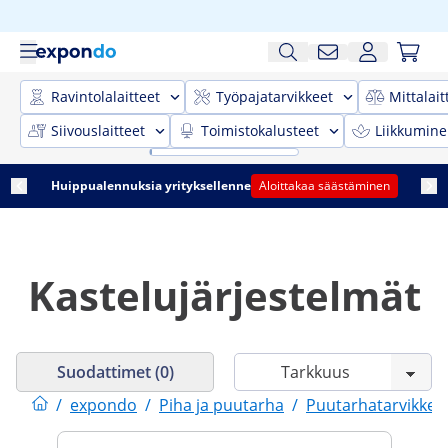
Ravintolalaitteet
Työpajatarvikkeet
Mittalait
Siivouslaitteet
Toimistokalusteet
Liikkumine
Huippualennuksia yrityksellenne
Aloittakaa säästäminen
Kastelujärjestelmät
Suodattimet (0)
/
expondo
/
Piha ja puutarha
/
Puutarhatarvikkee