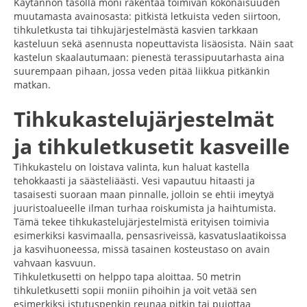
Käytännön tasolla moni rakentaa toimivan kokonaisuuden
muutamasta avainosasta: pitkistä letkuista veden siirtoon,
tihkuletkusta tai tihkujärjestelmästä kasvien tarkkaan
kasteluun sekä asennusta nopeuttavista lisäosista. Näin saat
kastelun skaalautumaan: pienestä terassipuutarhasta aina
suurempaan pihaan, jossa veden pitää liikkua pitkänkin
matkan.
Tihkukastelujärjestelmät
ja tihkuletkusetit kasveille
Tihkukastelu on loistava valinta, kun haluat kastella
tehokkaasti ja säästeliäästi. Vesi vapautuu hitaasti ja
tasaisesti suoraan maan pinnalle, jolloin se ehtii imeytyä
juuristoalueelle ilman turhaa roiskumista ja haihtumista.
Tämä tekee tihkukastelujärjestelmistä erityisen toimivia
esimerkiksi kasvimaalla, pensasriveissä, kasvatuslaatikoissa
ja kasvihuoneessa, missä tasainen kosteustaso on avain
vahvaan kasvuun.
Tihkuletkusetti on helppo tapa aloittaa. 50 metrin
tihkuletkusetti sopii moniin pihoihin ja voit vetää sen
esimerkiksi istutuspenkin reunaa pitkin tai pujottaa