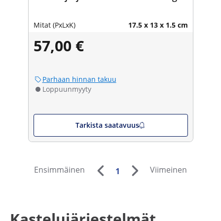
Mitat (PxLxK)
17.5 x 13 x 1.5 cm
57,00 €
Parhaan hinnan takuu
Loppuunmyyty
Tarkista saatavuus
Ensimmäinen
Viimeinen
1
Kastelujärjestelmät