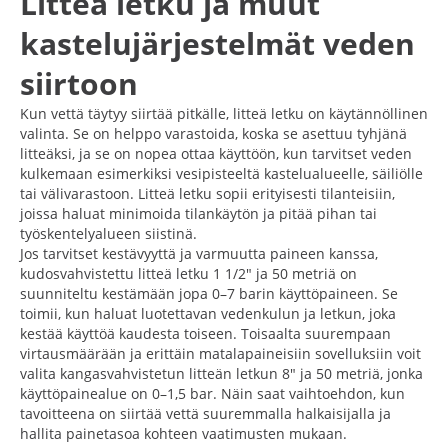
Litteä letku ja muut
kastelujärjestelmät veden
siirtoon
Kun vettä täytyy siirtää pitkälle, litteä letku on käytännöllinen
valinta. Se on helppo varastoida, koska se asettuu tyhjänä
litteäksi, ja se on nopea ottaa käyttöön, kun tarvitset veden
kulkemaan esimerkiksi vesipisteeltä kastelualueelle, säiliölle
tai välivarastoon. Litteä letku sopii erityisesti tilanteisiin,
joissa haluat minimoida tilankäytön ja pitää pihan tai
työskentelyalueen siistinä.
Jos tarvitset kestävyyttä ja varmuutta paineen kanssa,
kudosvahvistettu litteä letku 1 1/2" ja 50 metriä on
suunniteltu kestämään jopa 0–7 barin käyttöpaineen. Se
toimii, kun haluat luotettavan vedenkulun ja letkun, joka
kestää käyttöä kaudesta toiseen. Toisaalta suurempaan
virtausmäärään ja erittäin matalapaineisiin sovelluksiin voit
valita kangasvahvistetun litteän letkun 8" ja 50 metriä, jonka
käyttöpainealue on 0–1,5 bar. Näin saat vaihtoehdon, kun
tavoitteena on siirtää vettä suuremmalla halkaisijalla ja
hallita painetasoa kohteen vaatimusten mukaan.