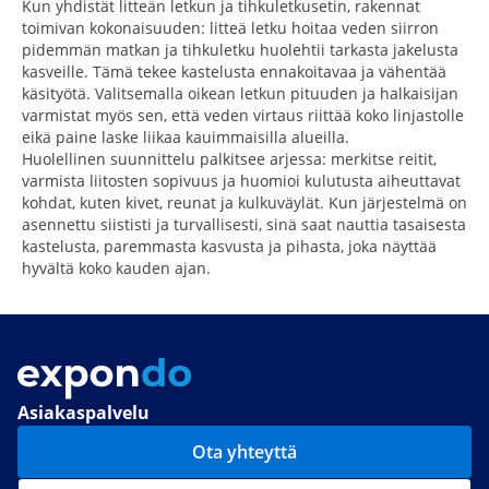
Kun yhdistät litteän letkun ja tihkuletkusetin, rakennat
toimivan kokonaisuuden: litteä letku hoitaa veden siirron
pidemmän matkan ja tihkuletku huolehtii tarkasta jakelusta
kasveille. Tämä tekee kastelusta ennakoitavaa ja vähentää
käsityötä. Valitsemalla oikean letkun pituuden ja halkaisijan
varmistat myös sen, että veden virtaus riittää koko linjastolle
eikä paine laske liikaa kauimmaisilla alueilla.
Huolellinen suunnittelu palkitsee arjessa: merkitse reitit,
varmista liitosten sopivuus ja huomioi kulutusta aiheuttavat
kohdat, kuten kivet, reunat ja kulkuväylät. Kun järjestelmä on
asennettu siististi ja turvallisesti, sinä saat nauttia tasaisesta
kastelusta, paremmasta kasvusta ja pihasta, joka näyttää
hyvältä koko kauden ajan.
Asiakaspalvelu
Ota yhteyttä