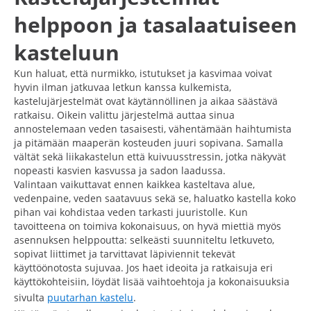
helppoon ja tasalaatuiseen
kasteluun
Kun haluat, että nurmikko, istutukset ja kasvimaa voivat
hyvin ilman jatkuvaa letkun kanssa kulkemista,
kastelujärjestelmät ovat käytännöllinen ja aikaa säästävä
ratkaisu. Oikein valittu järjestelmä auttaa sinua
annostelemaan veden tasaisesti, vähentämään haihtumista
ja pitämään maaperän kosteuden juuri sopivana. Samalla
vältät sekä liikakastelun että kuivuusstressin, jotka näkyvät
nopeasti kasvien kasvussa ja sadon laadussa.
Valintaan vaikuttavat ennen kaikkea kasteltava alue,
vedenpaine, veden saatavuus sekä se, haluatko kastella koko
pihan vai kohdistaa veden tarkasti juuristolle. Kun
tavoitteena on toimiva kokonaisuus, on hyvä miettiä myös
asennuksen helppoutta: selkeästi suunniteltu letkuveto,
sopivat liittimet ja tarvittavat läpiviennit tekevät
käyttöönotosta sujuvaa. Jos haet ideoita ja ratkaisuja eri
käyttökohteisiin, löydät lisää vaihtoehtoja ja kokonaisuuksia
sivulta
puutarhan kastelu
.