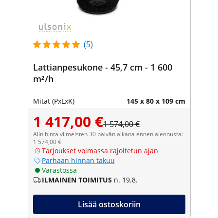
(5)
Lattianpesukone - 45,7 cm - 1 600
m²/h
Mitat (PxLxK)
145 x 80 x 109 cm
1 417,00 €
1 574,00 €
Alin hinta viimeisten 30 päivän aikana ennen alennusta:
1 574,00 €
Tarjoukset voimassa rajoitetun ajan
Parhaan hinnan takuu
Varastossa
ILMAINEN TOIMITUS
n. 19.8.
Lisää ostoskoriin