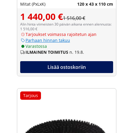
Mitat (PxLxK)
120 x 43 x 110 cm
1 440,00 €
1 516,00 €
Alin hinta viimeisten 30 päivän aikana ennen alennusta:
1 516,00 €
Tarjoukset voimassa rajoitetun ajan
Parhaan hinnan takuu
Varastossa
ILMAINEN TOIMITUS
n. 19.8.
Lisää ostoskoriin
Tarjous