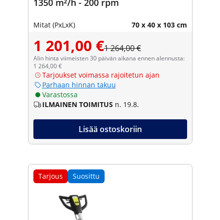
1350 m²/h - 200 rpm
Mitat (PxLxK)
70 x 40 x 103 cm
1 201,00 €
1 264,00 €
Alin hinta viimeisten 30 päivän aikana ennen alennusta:
1 264,00 €
Tarjoukset voimassa rajoitetun ajan
Parhaan hinnan takuu
Varastossa
ILMAINEN TOIMITUS
n. 19.8.
Lisää ostoskoriin
Tarjous
Suosittu