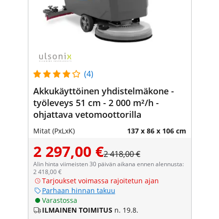
(4)
Akkukäyttöinen yhdistelmäkone -
työleveys 51 cm - 2 000 m²/h -
ohjattava vetomoottorilla
Mitat (PxLxK)
137 x 86 x 106 cm
2 297,00 €
2 418,00 €
Alin hinta viimeisten 30 päivän aikana ennen alennusta:
2 418,00 €
Tarjoukset voimassa rajoitetun ajan
Parhaan hinnan takuu
Varastossa
ILMAINEN TOIMITUS
n. 19.8.