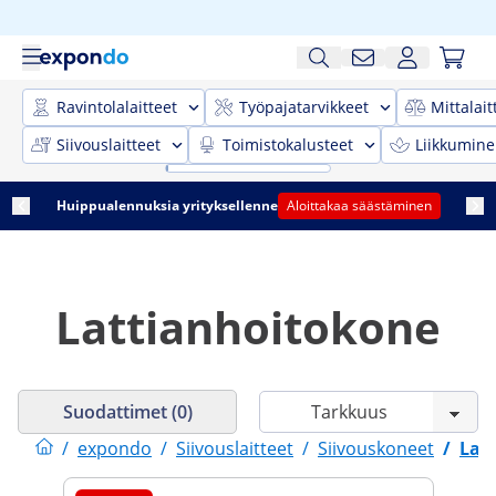
Ravintolalaitteet
Työpajatarvikkeet
Mittalait
Siivouslaitteet
Toimistokalusteet
Liikkumine
Huippualennuksia yrityksellenne
Aloittakaa säästäminen
Lattianhoitokone
Suodattimet (0)
/
expondo
/
Siivouslaitteet
/
Siivouskoneet
/
Lat