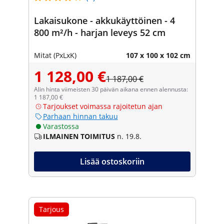
Lakaisukone - akkukäyttöinen - 4
800 m²/h - harjan leveys 52 cm
Mitat (PxLxK)
107 x 100 x 102 cm
1 128,00 €
1 187,00 €
Alin hinta viimeisten 30 päivän aikana ennen alennusta:
1 187,00 €
Tarjoukset voimassa rajoitetun ajan
Parhaan hinnan takuu
Varastossa
ILMAINEN TOIMITUS
n. 19.8.
Lisää ostoskoriin
Tarjous