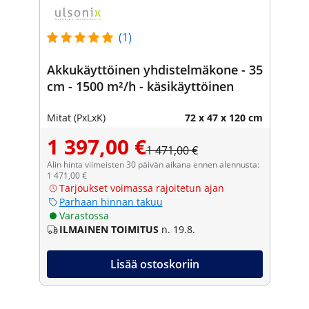
(1)
Akkukäyttöinen yhdistelmäkone - 35
cm - 1500 m²/h - käsikäyttöinen
Mitat (PxLxK)
72 x 47 x 120 cm
1 397,00 €
1 471,00 €
Alin hinta viimeisten 30 päivän aikana ennen alennusta:
1 471,00 €
Tarjoukset voimassa rajoitetun ajan
Parhaan hinnan takuu
Varastossa
ILMAINEN TOIMITUS
n. 19.8.
Lisää ostoskoriin