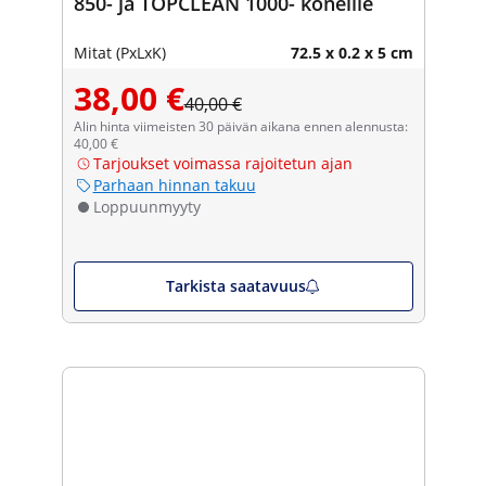
850- ja TOPCLEAN 1000- koneille
Mitat (PxLxK)
72.5 x 0.2 x 5 cm
38,00 €
40,00 €
Alin hinta viimeisten 30 päivän aikana ennen alennusta:
40,00 €
Tarjoukset voimassa rajoitetun ajan
Parhaan hinnan takuu
Loppuunmyyty
Tarkista saatavuus