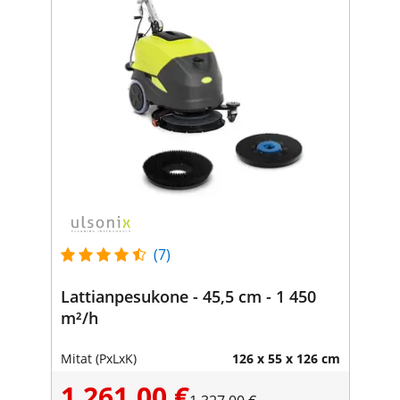
(7)
Lattianpesukone - 45,5 cm - 1 450
m²/h
Mitat (PxLxK)
126 x 55 x 126 cm
1 261,00 €