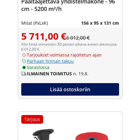
Päältäajettava yhdistelmäkone - 96
cm - 5200 m²/h
Mitat (PxLxK)
156 x 95 x 131 cm
5 711,00 €
6 012,00 €
Alin hinta viimeisten 30 päivän aikana ennen alennusta:
6 012,00 €
Tarjoukset voimassa rajoitetun ajan
Parhaan hinnan takuu
Varastossa
ILMAINEN TOIMITUS
n. 19.8.
Lisää ostoskoriin
Tarjous