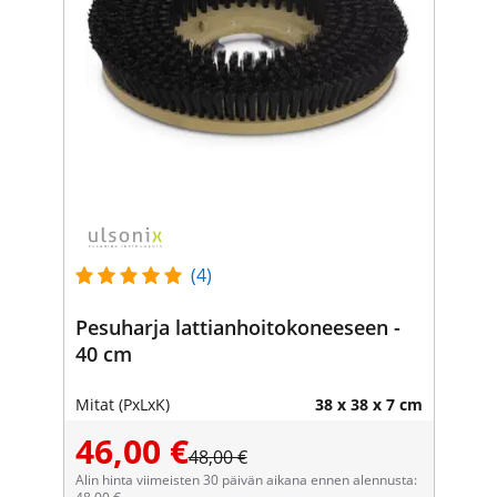
(4)
Pesuharja lattianhoitokoneeseen -
40 cm
Mitat (PxLxK)
38 x 38 x 7 cm
46,00 €
48,00 €
Alin hinta viimeisten 30 päivän aikana ennen alennusta: