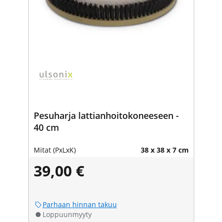
Pesuharja lattianhoitokoneeseen -
40 cm
Mitat (PxLxK)
38 x 38 x 7 cm
39,00 €
Parhaan hinnan takuu
Loppuunmyyty