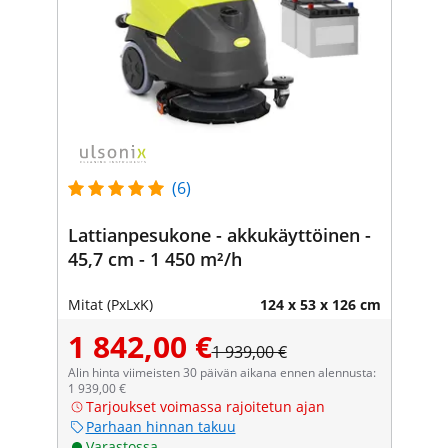
(6)
Lattianpesukone - akkukäyttöinen -
45,7 cm - 1 450 m²/h
Mitat (PxLxK)
124 x 53 x 126 cm
1 842,00 €
1 939,00 €
Alin hinta viimeisten 30 päivän aikana ennen alennusta:
1 939,00 €
Tarjoukset voimassa rajoitetun ajan
Parhaan hinnan takuu
Varastossa