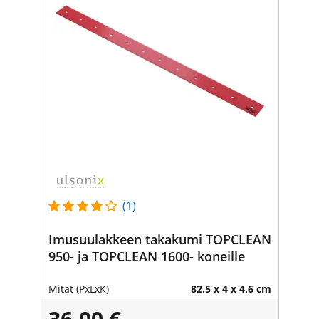
(1)
Imusuulakkeen takakumi TOPCLEAN
950- ja TOPCLEAN 1600- koneille
Mitat (PxLxK)
82.5 x 4 x 4.6 cm
36,00 €