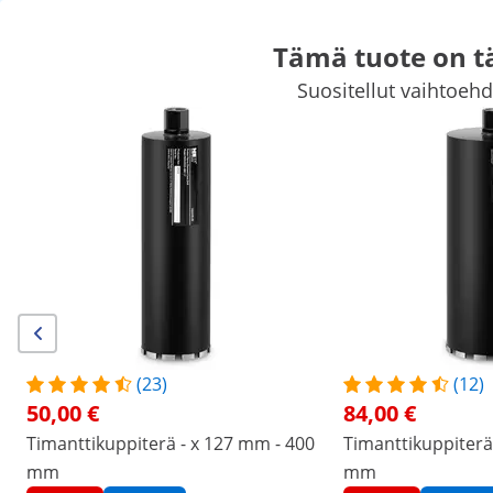
Tämä tuote on t
Suositellut vaihtoehdo
Autotarvikkeet
Työkalusteet
Hitsauskone
Sähkötyökalut
Vins
Käsityökalut
Tuotantolaitteet
Kammiovakuumikone
Taajuusm
Huippualennuksia yrityksellenne
Aloittakaa säästäminen
/
expondo
/
Työpajatarvikkeet
/
Sähkötyökalut
/
(2) arvostelua
|
Tuotenumero:
EX10062287
Malli:
MSW-DCD 82 XO
Timanttikuppiterä - Ø 82 mm - 380
(23)
(12)
mm - 95 HRB
50,00 €
84,00 €
Timanttikuppiterä - x 127 mm - 400
Timanttikuppiterä
1/1
mm
mm