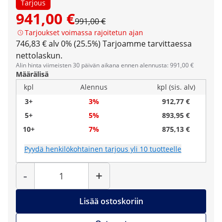
Tarjous
941,00 €
991,00 €
Tarjoukset voimassa rajoitetun ajan
746,83 € alv 0% (25.5%)
Tarjoamme tarvittaessa
nettolaskun.
Alin hinta viimeisten 30 päivän aikana ennen alennusta: 991,00 €
Määrälisä
kpl
Alennus
kpl (sis. alv)
3+
3%
912,77 €
5+
5%
893,95 €
10+
7%
875,13 €
Pyydä henkilökohtainen tarjous yli 10 tuotteelle
Määrä
-
+
Lisää ostoskoriin