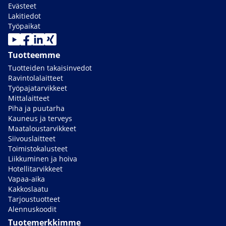
Evästeet
Lakitiedot
Työpaikat
Tuotteemme
Tuotteiden takaisinvedot
Ravintolalaitteet
Työpajatarvikkeet
Mittalaitteet
Piha ja puutarha
Kauneus ja terveys
Maataloustarvikkeet
Siivouslaitteet
Toimistokalusteet
Liikkuminen ja hoiva
Hotellitarvikkeet
Vapaa-aika
Kakkoslaatu
Tarjoustuotteet
Alennuskoodit
Tuotemerkkimme