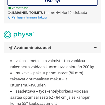
Osta nyt
Varastossa
ILMAINEN TOIMITUS
n. keskiviikko 19. elokuuta
Parhaan hinnan takuu
Avainominaisuudet
vakaa – metallista valmistettua vankkaa
rakennetta voidaan kuormittaa enintään 200 kg
mukava – paksut pehmusteet (80 mm)
takaavat optimaalisen makuu- ja
istumamukavuuden
säädettävä – työskentelykorkeus voidaan
säätää optimaalisesti 62 - 84 cm ja selkänojan
kulma 55° kaukosäätimellä