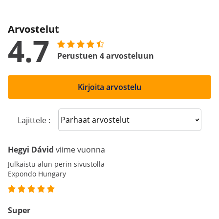
Arvostelut
4.7
Perustuen 4 arvosteluun
Kirjoita arvostelu
Sort reviews
Lajittele :
Hegyi Dávid
viime vuonna
Julkaistu alun perin sivustolla
Expondo Hungary
Super