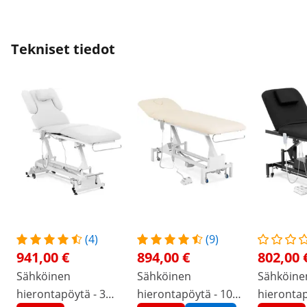
Tekniset tiedot
(4)
(9)
941,00 €
894,00 €
802,00 
Sähköinen
Sähköinen
Sähköine
hierontapöytä - 3
hierontapöytä - 100
hierontap