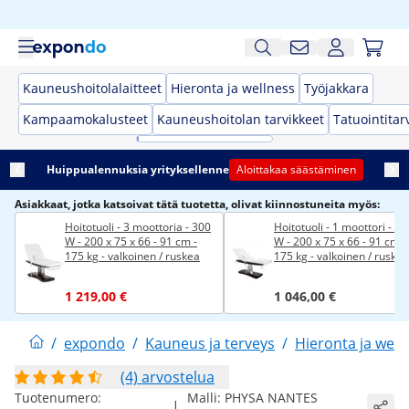
Kauneushoitolalaitteet
Hieronta ja wellness
Työjakkara
Kampaamokalusteet
Kauneushoitolan tarvikkeet
Tatuointitar
Huippualennuksia yrityksellenne
Aloittakaa säästäminen
Asiakkaat, jotka katsoivat tätä tuotetta, olivat kiinnostuneita myös:
Hoitotuoli - 3 moottoria - 300
Hoitotuoli - 1 moottori - 30
W - 200 x 75 x 66 - 91 cm -
W - 200 x 75 x 66 - 91 cm -
175 kg - valkoinen / ruskea
175 kg - valkoinen / ruskea
1 219,00 €
1 046,00 €
/
expondo
/
Kauneus ja terveys
/
Hieronta ja well
(4) arvostelua
Tuotenumero:
Malli:
PHYSA NANTES
|