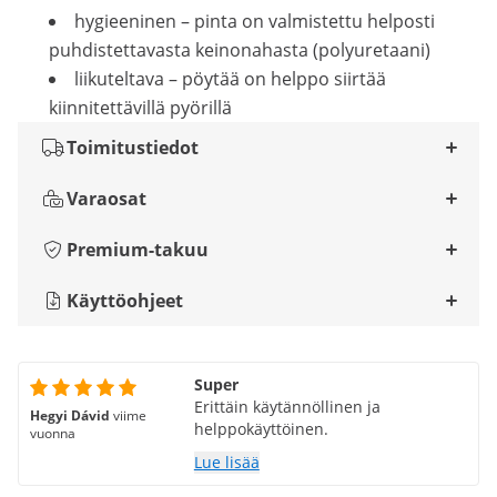
hygieeninen – pinta on valmistettu helposti
puhdistettavasta keinonahasta (polyuretaani)
liikuteltava – pöytää on helppo siirtää
kiinnitettävillä pyörillä
Toimitustiedot
Varaosat
Premium-takuu
Käyttöohjeet
Super
Erittäin käytännöllinen ja
Hegyi Dávid
viime
helppokäyttöinen.
vuonna
Lue lisää