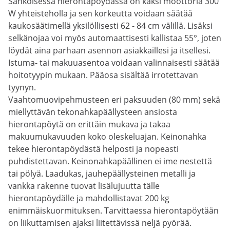
Sähköisessä hierontapöydässä on kaksi moottoria 300
W yhteisteholla ja sen korkeutta voidaan säätää
kaukosäätimellä yksilöllisesti 62 - 84 cm välillä. Lisäksi
selkänojaa voi myös automaattisesti kallistaa 55°, joten
löydät aina parhaan asennon asiakkaillesi ja itsellesi.
Istuma- tai makuuasentoa voidaan valinnaisesti säätää
hoitotyypin mukaan. Pääosa sisältää irrotettavan
tyynyn.
Vaahtomuovipehmusteen eri paksuuden (80 mm) sekä
miellyttävän tekonahkapäällysteen ansiosta
hierontapöytä on erittäin mukava ja takaa
makuumukavuuden koko oleskeluajan. Keinonahka
tekee hierontapöydästä helposti ja nopeasti
puhdistettavan. Keinonahkapäällinen ei ime nestettä
tai pölyä. Laadukas, jauhepäällysteinen metalli ja
vankka rakenne tuovat lisälujuutta tälle
hierontapöydälle ja mahdollistavat 200 kg
enimmäiskuormituksen. Tarvittaessa hierontapöytään
on liikuttamisen ajaksi liitettävissä neljä pyörää.