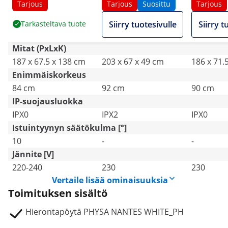
moottoria - 200 kg -
W - 200 kg - Beige
moottoria
Tarjous
Tarjous
Suosittu
Tarjous
valkoinen
musta
Tarkasteltava tuote
Siirry tuotesivulle
Siirry t
Mitat (PxLxK)
187 x 67.5 x 138 cm
203 x 67 x 49 cm
186 x 71.
Enimmäiskorkeus
84 cm
92 cm
90 cm
IP-suojausluokka
IPX0
IPX2
IPX0
Istuintyynyn säätökulma [°]
10
-
-
Jännite [V]
220-240
230
230
Vertaile lisää ominaisuuksia
Toimituksen sisältö
Hierontapöytä PHYSA NANTES WHITE_PH