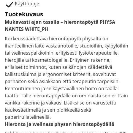
Käyttöohje
Tuotekuvaus
Mukavasti ajan tasalla – hierontapöytä PHYSA
NANTES WHITE_PH
Korkeussäädettävä hierontapöytä physalta on
ihanteellinen laite vastaanotoille, studioihin, kylpylöihin
tai wellnesspaikkoihin, erityisesti fysioterapeuteille,
hierojille tai kosmetologeille. Erityinen rakenne,
erilaiset toiminnot, kuten selkänojan säädettävä
kallistuskulma ja ergonomiset kriteerit, soveltuvat
parhaiten sekä asiakkaan että terapeutin tarpeisiin.
Rentoutuminen ja selkäystävällinen hoito on täällä
taattu. Tälle hierontapöydälle on ominaista sen erittäin
vankka rakenne ja vakaus. Lisäksi se on varustettu
kaukosäätimellä ja sen pidikkeellä sekä
paperirullatelineellä.
Hieronta ja wellness physan hierontapöydällä