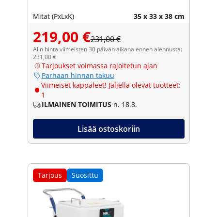
Mitat (PxLxK)
35 x 33 x 38 cm
219,00 €
231,00 €
Alin hinta viimeisten 30 päivän aikana ennen alennusta:
231,00 €
Tarjoukset voimassa rajoitetun ajan
Parhaan hinnan takuu
Viimeiset kappaleet! Jäljellä olevat tuotteet:
1
ILMAINEN TOIMITUS
n. 18.8.
Lisää ostoskoriin
Tarjous
Suosittu