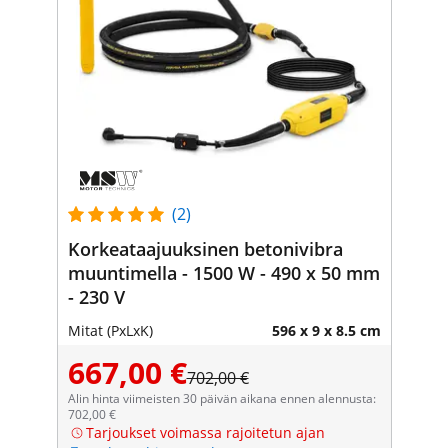
(2)
Korkeataajuuksinen betonivibra
muuntimella - 1500 W - 490 x 50 mm
- 230 V
Mitat (PxLxK)
596 x 9 x 8.5 cm
667,00 €
702,00 €
Alin hinta viimeisten 30 päivän aikana ennen alennusta:
702,00 €
Tarjoukset voimassa rajoitetun ajan