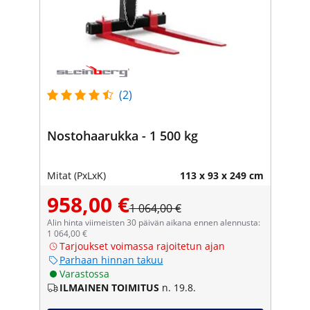
(2)
Nostohaarukka - 1 500 kg
Mitat (PxLxK)
113 x 93 x 249 cm
958,00 €
1 064,00 €
Alin hinta viimeisten 30 päivän aikana ennen alennusta:
1 064,00 €
Tarjoukset voimassa rajoitetun ajan
Parhaan hinnan takuu
Varastossa
ILMAINEN TOIMITUS
n. 19.8.