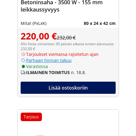
Betoninsaha - 3500 W - 155 mm
leikkaussyvyys
Mitat (PxLxK)
80 x 24 x 42 cm
220,00 €
232,00 €
Alin hinta viimeisten 30 päivän aikana ennen alennusta:
232,00 €
Tarjoukset voimassa rajoitetun ajan
Parhaan hinnan takuu
Varastossa
ILMAINEN TOIMITUS
n. 18.8.
Lisää ostoskoriin
Tarjous