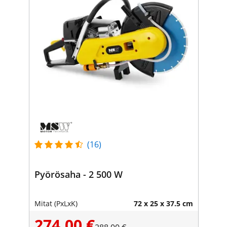
(16)
Pyörösaha - 2 500 W
Mitat (PxLxK)
72 x 25 x 37.5 cm
274,00 €