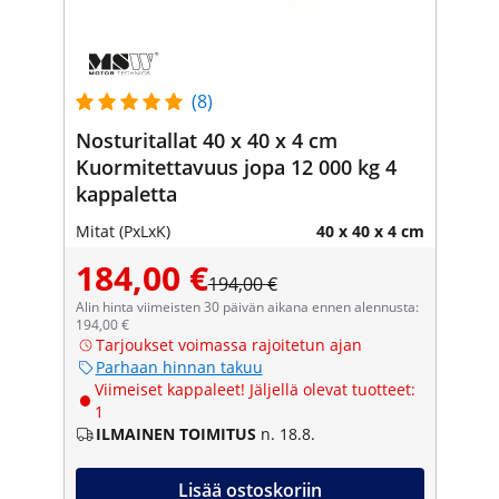
(8)
Nosturitallat 40 x 40 x 4 cm
Kuormitettavuus jopa 12 000 kg 4
kappaletta
Mitat (PxLxK)
40 x 40 x 4 cm
184,00 €
194,00 €
Alin hinta viimeisten 30 päivän aikana ennen alennusta:
194,00 €
Tarjoukset voimassa rajoitetun ajan
Parhaan hinnan takuu
Viimeiset kappaleet! Jäljellä olevat tuotteet:
1
ILMAINEN TOIMITUS
n. 18.8.
Lisää ostoskoriin