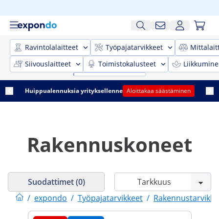
Ravintolalaitteet
Työpajatarvikkeet
Mittalait
Siivouslaitteet
Toimistokalusteet
Liikkumine
Huippualennuksia yrityksellenne
Aloittakaa säästäminen
Rakennuskoneet
Suodattimet (0)
/
expondo
/
Työpajatarvikkeet
/
Rakennustarvikke