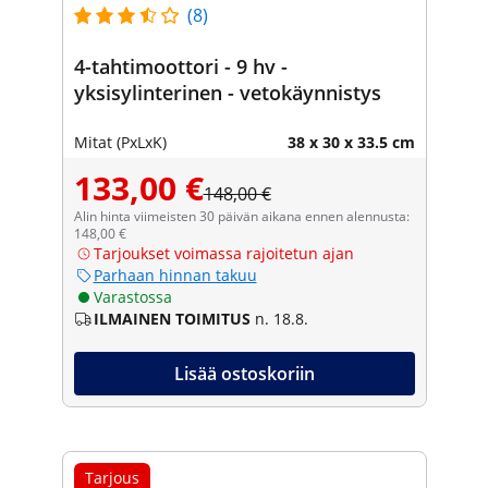
(8)
4-tahtimoottori - 9 hv -
yksisylinterinen - vetokäynnistys
Mitat (PxLxK)
38 x 30 x 33.5 cm
133,00 €
148,00 €
Alin hinta viimeisten 30 päivän aikana ennen alennusta:
148,00 €
Tarjoukset voimassa rajoitetun ajan
Parhaan hinnan takuu
Varastossa
ILMAINEN TOIMITUS
n. 18.8.
Lisää ostoskoriin
Tarjous