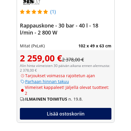
(1)
Rappauskone - 30 bar - 40 l - 18
l/min - 2 800 W
Mitat (PxLxK)
102 x 49 x 63 cm
2 259,00 €
2 378,00 €
Alin hinta viimeisten 30 päivän aikana ennen alennusta:
2 378,00 €
Tarjoukset voimassa rajoitetun ajan
Parhaan hinnan takuu
Viimeiset kappaleet! Jäljellä olevat tuotteet:
2
ILMAINEN TOIMITUS
n. 19.8.
Lisää ostoskoriin