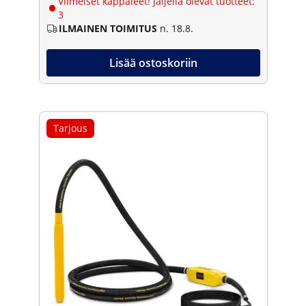
Viimeiset kappaleet! Jäljellä olevat tuotteet:
3
ILMAINEN TOIMITUS
n. 18.8.
Lisää ostoskoriin
Tarjous