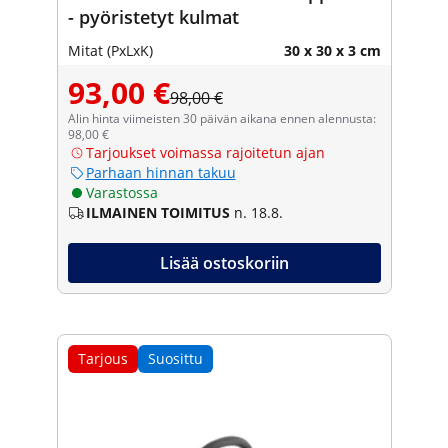
- pyöristetyt kulmat
Mitat (PxLxK)
30 x 30 x 3 cm
93,00 €
98,00 €
Alin hinta viimeisten 30 päivän aikana ennen alennusta:
98,00 €
Tarjoukset voimassa rajoitetun ajan
Parhaan hinnan takuu
Varastossa
ILMAINEN TOIMITUS
n. 18.8.
Lisää ostoskoriin
Tarjous
Suosittu