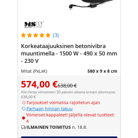
(3)
Korkeataajuuksinen betonivibra
muuntimella - 1500 W - 490 x 50 mm
- 230 V
Mitat (PxLxK)
580 x 9 x 8 cm
574,00 €
638,00 €
Alin hinta viimeisten 30 päivän aikana ennen alennusta:
638,00 €
Tarjoukset voimassa rajoitetun ajan
Parhaan hinnan takuu
Viimeiset kappaleet! Jäljellä olevat tuotteet:
4
ILMAINEN TOIMITUS
n. 18.8.