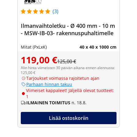
(3)
Ilmanvaihtoletku - Ø 400 mm - 10 m
- MSW-IB-03- rakennuspuhaltimelle
Mitat (PxLxK)
40 x 40 x 1000 cm
119,00 €
125,00 €
Alin hinta viimeisten 30 päivän aikana ennen alennusta:
125,00 €
Tarjoukset voimassa rajoitetun ajan
Parhaan hinnan takuu
Viimeiset kappaleet! Jäljellä olevat tuotteet:
1
ILMAINEN TOIMITUS
n. 18.8.
Lisää ostoskoriin