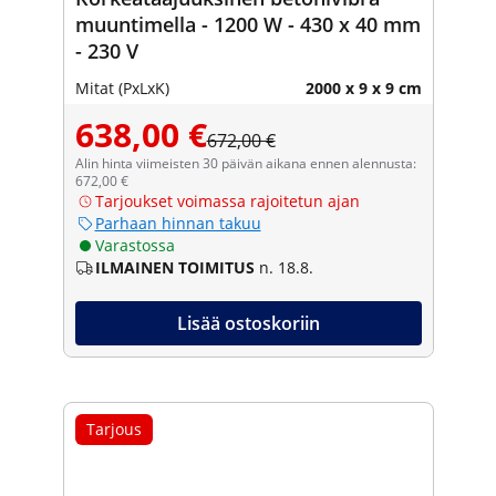
muuntimella - 1200 W - 430 x 40 mm
- 230 V
Mitat (PxLxK)
2000 x 9 x 9 cm
638,00 €
672,00 €
Alin hinta viimeisten 30 päivän aikana ennen alennusta:
672,00 €
Tarjoukset voimassa rajoitetun ajan
Parhaan hinnan takuu
Varastossa
ILMAINEN TOIMITUS
n. 18.8.
Lisää ostoskoriin
Tarjous