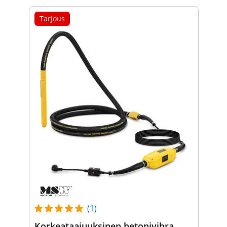
Tarjous
(1)
Korkeataajuuksinen betonivibra