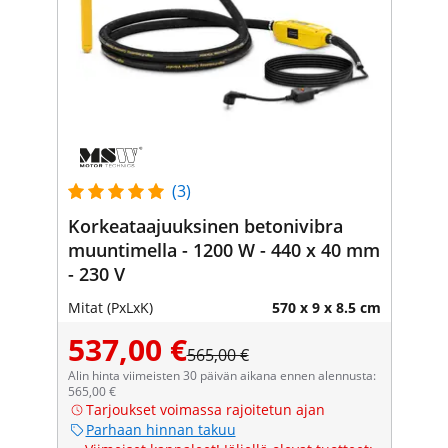
(3)
Korkeataajuuksinen betonivibra
muuntimella - 1200 W - 440 x 40 mm
- 230 V
Mitat (PxLxK)
570 x 9 x 8.5 cm
537,00 €
565,00 €
Alin hinta viimeisten 30 päivän aikana ennen alennusta:
565,00 €
Tarjoukset voimassa rajoitetun ajan
Parhaan hinnan takuu