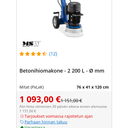
(12)
Betonihiomakone - 2 200 L - Ø mm
Mitat (PxLxK)
76 x 41 x 120 cm
1 093,00 €
1 151,00 €
Alin hinta viimeisten 30 päivän aikana ennen alennusta:
1 151,00 €
Tarjoukset voimassa rajoitetun ajan
Parhaan hinnan takuu
Varastossa