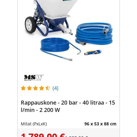
(4)
Rappauskone - 20 bar - 40 litraa - 15
l/min - 2 200 W
Mitat (PxLxK)
96 x 53 x 88 cm
1 789,00 €