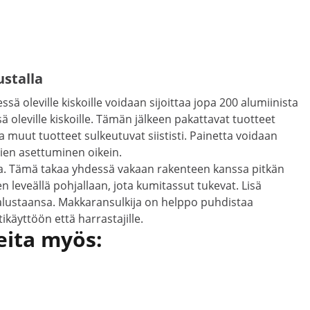
ustalla
ä oleville kiskoille voidaan sijoittaa jopa 200 alumiinista
ä oleville kiskoille. Tämän jälkeen pakattavat tuotteet
a muut tuotteet sulkeutuvat siististi. Painetta voidaan
mien asettuminen oikein.
ta. Tämä takaa yhdessä vakaan rakenteen kanssa pitkän
 leveällä pohjallaan, jota kumitassut tukevat. Lisä
 alustaansa. Makkaransulkija on helppo puhdistaa
ikäyttöön että harrastajille.
eita myös: