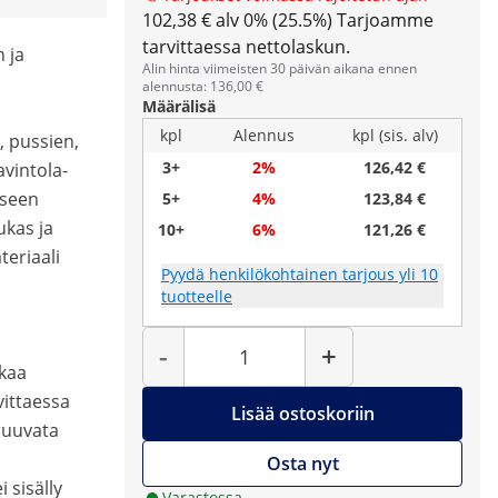
102,38 € alv 0% (25.5%)
Tarjoamme
tarvittaessa nettolaskun.
 ja
Alin hinta viimeisten 30 päivän aikana ennen
alennusta: 136,00 €
Määrälisä
kpl
Alennus
kpl (sis. alv)
, pussien,
3+
2%
126,42 €
avintola-
iseen
5+
4%
123,84 €
kas ja
10+
6%
121,26 €
teriaali
Pyydä henkilökohtainen tarjous yli 10
tuotteelle
Määrä
-
+
akaa
vittaessa
Lisää ostoskoriin
ruuvata
Osta nyt
i sisälly
Varastossa