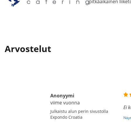
pitkäaikainen liik
Arvostelut
Anonyymi
viime vuonna
Ei 
Julkaistu alun perin sivustolla
Expondo Croatia
Näyt