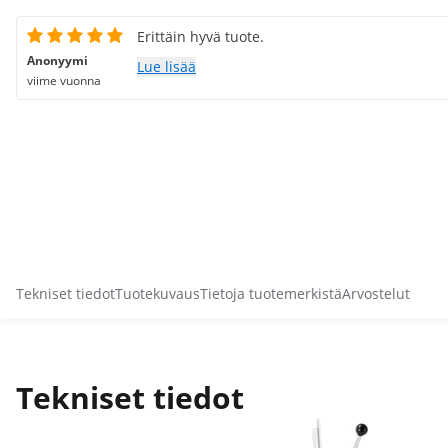
Erittäin hyvä tuote.
Anonyymi
Lue lisää
viime vuonna
Tekniset tiedot
Tuotekuvaus
Tietoja tuotemerkistä
Arvostelut
Tekniset tiedot