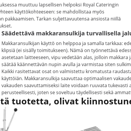
ksessa muuttuu lapsellisen helpoksi Royal Cateringin
n yhteen käyttökohteeseen: se mahdollistaa myös
n pakkaamisen. Tarkan suljettavuutensa ansiosta niillä
ukset.
Säädettävä makkaransulkija turvallisella jal
Makkaransulkijan käyttö on helppoa ja samalla tarkkaa: edess
klipsiä (ei sisälly toimitukseen). Nämä on työnnettävä edess
asetetaan laitteeseen, vipu vedetään alas, jolloin makkara j
säätää käännettävän nupin avulla ja varmistaa siten sulki
Kaikki rasitettavat osat on valmistettu kromatusta raudas
käyttöiän. Makkaransulkija saavuttaa optimaalisen vakauden
vakauden saavuttamiseksi laite voidaan ruuvata tukevasti
perusteellisesti, joten se soveltuu täydellisesti sekä ammatt
ätä tuotetta, olivat kiinnostun