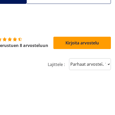
Kirjoita arvostelu
erustuen 8 arvosteluun
Sort reviews
Lajittele :