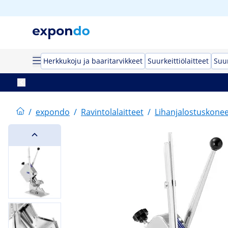
Herkkukoju ja baaritarvikkeet
Suurkeittiölaitteet
Suur
/
expondo
/
Ravintolalaitteet
/
Lihanjalostuskonee