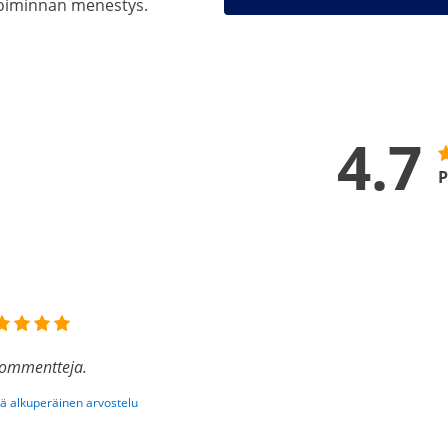
etoiminnan menestys.
4.7
P
kommentteja.
ä alkuperäinen arvostelu