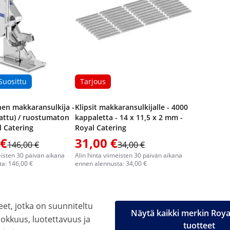
Suosittu
Tarjous
nen makkaransulkija -
Klipsit makkaransulkijalle - 4000
attu) / ruostumaton
kappaletta - 14 x 11,5 x 2 mm -
l Catering
Royal Catering
 €
31,00 €
146,00 €
34,00 €
eisten 30 päivän aikana
Alin hinta viimeisten 30 päivän aikana
a: 146,00 €
ennen alennusta: 34,00 €
eet, jotka on suunniteltu
Näytä kaikki merkin Roya
kkuus, luotettavuus ja
tuotteet