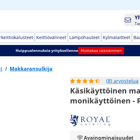
Y
Ta
keittiökalusteet
Keittiövälineet
Lämpöhauteet
Kylmälaitteet
Baa
Huippualennuksia yrityksellenne
Aloittakaa säästäminen
t
/
Makkaransulkija
(8) arvostelua
Käsikäyttöinen mak
monikäyttöinen - 
Avainominaisuudet