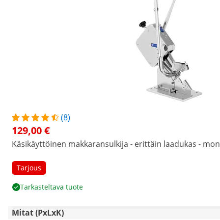
(8)
129,00 €
Käsikäyttöinen makkaransulkija - erittäin laadukas - mon
Tarjous
Tarkasteltava tuote
Mitat (PxLxK)