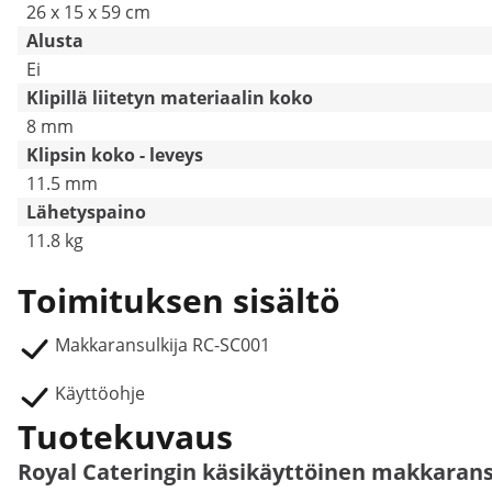
26 x 15 x 59 cm
Alusta
Ei
Klipillä liitetyn materiaalin koko
8 mm
Klipsin koko - leveys
11.5 mm
Lähetyspaino
11.8 kg
Toimituksen sisältö
Makkaransulkija RC-SC001
Käyttöohje
Tuotekuvaus
Royal Cateringin käsikäyttöinen makkarans