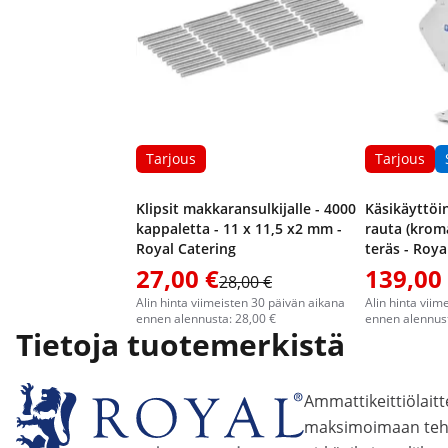
Tarjous
Tarjous
Klipsit makkaransulkijalle - 4000
Käsikäyttöi
kappaletta - 11 x 11,5 x2 mm -
rauta (krom
Royal Catering
teräs - Roya
27,00 €
139,00
28,00 €
Alin hinta viimeisten 30 päivän aikana
Alin hinta viim
ennen alennusta: 28,00 €
ennen alennust
Tietoja tuotemerkistä
Ammattikeittiölaitt
maksimoimaan teho