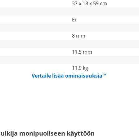
37 x 18 x 59 cm
Ei
8 mm
11.5 mm
11.5 kg
Vertaile lisää ominaisuuksia
ulkija monipuoliseen käyttöön