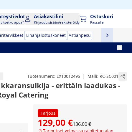
hteystiedot
Asiakastilini
Ostoskori
rvitsetko apua?
Kirjaudu sisään/rekisteröidy
Kassalle
ritarvikkeet
Lihanjalostuskoneet
Astianpesu
|
Tuotenumero:
EX10012495
Malli:
RC-SC001
karansulkija - erittäin laadukas -
Royal Catering
Tarjous
129,00 €
136,00 €
Tarjoukset voimassa rajoitetun ajan