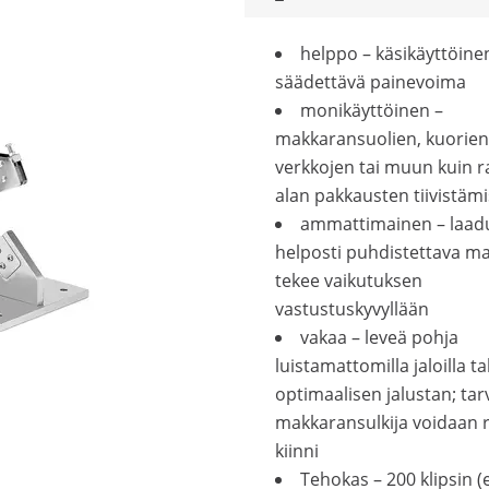
helppo – käsikäyttöinen
säädettävä painevoima
monikäyttöinen –
makkaransuolien, kuorien
verkkojen tai muun kuin r
alan pakkausten tiivistäm
ammattimainen – laadu
helposti puhdistettava ma
tekee vaikutuksen
vastustuskyvyllään
vakaa – leveä pohja
luistamattomilla jaloilla t
optimaalisen jalustan; tar
makkaransulkija voidaan 
kiinni
Tehokas – 200 klipsin (e