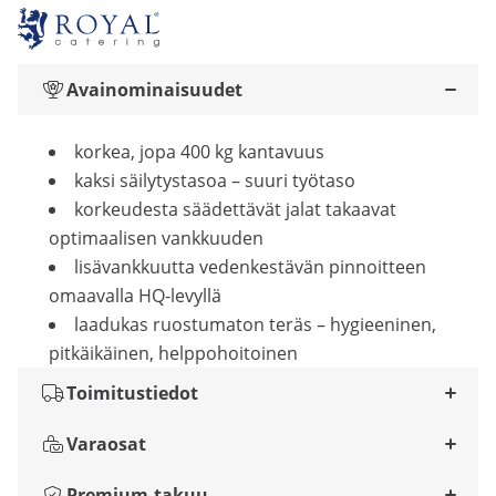
Avainominaisuudet
korkea, jopa 400 kg kantavuus
kaksi säilytystasoa – suuri työtaso
korkeudesta säädettävät jalat takaavat
optimaalisen vankkuuden
lisävankkuutta vedenkestävän pinnoitteen
omaavalla HQ-levyllä
laadukas ruostumaton teräs – hygieeninen,
pitkäikäinen, helppohoitoinen
Toimitustiedot
Varaosat
Premium-takuu