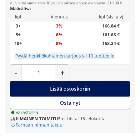
Alin hinta viimeisten 30 päivän aikana ennen alennusta: 210,00 €
Määrälisä
kpl
Alennus
kpl (sis. alv)
3+
3%
166,84 €
5+
6%
161,68 €
10+
8%
158,24 €
Pyydä henkilökohtainen tarjous yli 10 tuotteelle
Määrä
-
+
Lisää ostoskoriin
Osta nyt
Varastossa
ILMAINEN TOIMITUS
n. tiistai 18. elokuuta
Parhaan hinnan takuu