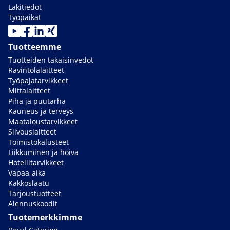
Lakitiedot
Työpaikat
Tuotteemme
Tuotteiden takaisinvedot
Ravintolalaitteet
Työpajatarvikkeet
Mittalaitteet
Piha ja puutarha
Kauneus ja terveys
Maataloustarvikkeet
Siivouslaitteet
Toimistokalusteet
Liikkuminen ja hoiva
Hotellitarvikkeet
Vapaa-aika
Kakkoslaatu
Tarjoustuotteet
Alennuskoodit
Tuotemerkkimme