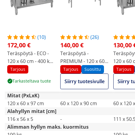
(10)
(26)
172,00 €
140,00 €
130,00 
Teräspöytä - ECO -
Teräspöytä -
Teräspöyt
120 x 60 cm - 400 kg -
PREMIUM - 120 x 60
120 x 60 c
roiskesuoja - Royal
cm - 210 kg -
roiskesuo
Tarjous
Tarjous
Suosittu
Tarjous
Catering
kokoontaitettava -
Catering
Tarkasteltava tuote
Siirry tuotesivulle
Siirry t
Royal Catering
Mitat (PxLxK)
120 x 60 x 97 cm
60 x 120 x 90 cm
60 x 120 
Alahyllyn mitat [cm]
116 x 56 x 5
-
111 x 50.5
Alimman hyllyn maks. kuormitus
100 kg
-
100 kg