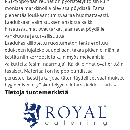
RST-työpöydän reunat on pyöristetyt toisin kuin
monissa markkinoilla olevissa pöydissä. Tämä
pienentää loukkaantumisvaaraa huomattavasti.
Laadukkaan valmistuksen ansiosta kaikki
hitsaussaumat ovat tarkat ja antavat pöydälle
vankkuutta ja turvallisuutta.
Laadukas kiillotettu ruostumaton teräs erottuu
edukseen lujatekoisuudellaan, takaa pitkän eliniän ja
kestää niin korroosiota kuin myös mekaanisia
vaikutteita (esim. naarmuja). Kaikki pinnat ovat erittäin
tasaiset. Materiaali on helppo puhdistaa
perusteellisesti ja tarjoaa täten täydelliset vaatimukset
hygieeniseen työskentelyyn elintarvikkeiden parissa.
Tietoja tuotemerkistä