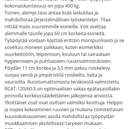
kokonaiskantavuus on jopa 400 kg.
Toinen, alempi taso antaa lisää laskutilaa ja
mahdollistaa järjestelmällisen työskentelyn. Tilaa
riittää myös suuremmille esineille. Voit asettaa
alemmalle tasolle jopa 60 cm korkeita esineitä.
Työpöytää voidaan käyttää erittäin monipuolisesti ja se
soveltuu moneen paikkaan, kuten esimerkiksi
suurkeittiöön, leipomoon, kouluun tai sairaalaan
hygieeniseen ja puhtaaseen ruuanvalmistukseen.
Pöydän 11 cm korkea ja 3,5 mm paksu roiskelevy
suojaa seiniä ja ympäristöä roiskeilta, lialta ja
vaurioilta. Ruostumattomasta teräksestä valmistettu
RCAT-120/60-S on optimaalisen vakaa epätasaisillakin
pinnoilla korkeussäädettävien jalkojensa ansiosta.
Yksittäiset osat ovat osittain valmiiksi koottuja. Helppo
ja nopea kokoaminen ruuvien ja mukana toimitettavan
kuusiokoloavaimen avulla mahdollistaa työpöydän
muokkaamisen yksilöllisesti tarpeen mukaan.