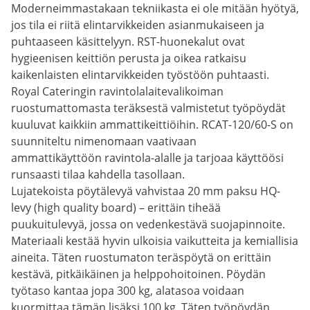
Moderneimmastakaan tekniikasta ei ole mitään hyötyä,
jos tila ei riitä elintarvikkeiden asianmukaiseen ja
puhtaaseen käsittelyyn. RST-huonekalut ovat
hygieenisen keittiön perusta ja oikea ratkaisu
kaikenlaisten elintarvikkeiden työstöön puhtaasti.
Royal Cateringin ravintolalaitevalikoiman
ruostumattomasta teräksestä valmistetut työpöydät
kuuluvat kaikkiin ammattikeittiöihin. RCAT-120/60-S on
suunniteltu nimenomaan vaativaan
ammattikäyttöön ravintola-alalle ja tarjoaa käyttöösi
runsaasti tilaa kahdella tasollaan.
Lujatekoista pöytälevyä vahvistaa 20 mm paksu HQ-
levy (high quality board) – erittäin tiheää
puukuitulevyä, jossa on vedenkestävä suojapinnoite.
Materiaali kestää hyvin ulkoisia vaikutteita ja kemiallisia
aineita. Täten ruostumaton teräspöytä on erittäin
kestävä, pitkäikäinen ja helppohoitoinen. Pöydän
työtaso kantaa jopa 300 kg, alatasoa voidaan
kuormittaa tämän lisäksi 100 kg. Täten työpöydän