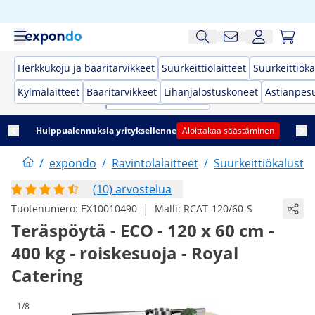
Herkkukoju ja baaritarvikkeet
Suurkeittiölaitteet
Suurkeittiöka
Kylmälaitteet
Baaritarvikkeet
Lihanjalostuskoneet
Astianpes
Huippualennuksia yrityksellenne
Aloittakaa säästäminen
/
expondo
/
Ravintolalaitteet
/
Suurkeittiökaluste
(10) arvostelua
|
Tuotenumero:
EX10010490
Malli:
RCAT-120/60-S
Teräspöytä - ECO - 120 x 60 cm -
400 kg - roiskesuoja - Royal
Catering
1/8