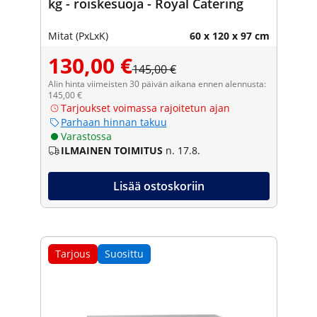
kg - roiskesuoja - Royal Catering
Mitat (PxLxK)
60 x 120 x 97 cm
130,00 €
145,00 €
Alin hinta viimeisten 30 päivän aikana ennen alennusta:
145,00 €
Tarjoukset voimassa rajoitetun ajan
Parhaan hinnan takuu
Varastossa
ILMAINEN TOIMITUS
n. 17.8.
Lisää ostoskoriin
Tarjous
Suosittu