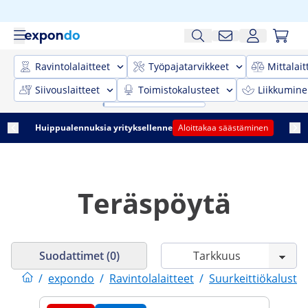
Ravintolalaitteet
Työpajatarvikkeet
Mittalait
Siivouslaitteet
Toimistokalusteet
Liikkumine
Huippualennuksia yrityksellenne
Aloittakaa säästäminen
Teräspöytä
Suodattimet (0)
/
expondo
/
Ravintolalaitteet
/
Suurkeittiökaluste