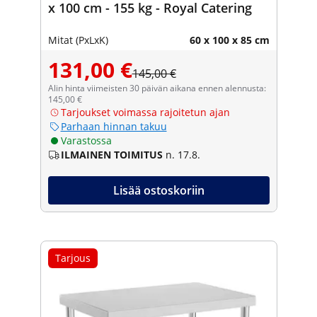
x 100 cm - 155 kg - Royal Catering
Mitat (PxLxK)
60 x 100 x 85 cm
131,00 €
145,00 €
Alin hinta viimeisten 30 päivän aikana ennen alennusta:
145,00 €
Tarjoukset voimassa rajoitetun ajan
Parhaan hinnan takuu
Varastossa
ILMAINEN TOIMITUS
n. 17.8.
Lisää ostoskoriin
Tarjous