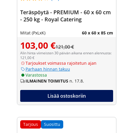
Teräspöytä - PREMIUM - 60 x 60 cm
- 250 kg - Royal Catering
Mitat (PxLxK)
60 x 60 x 85 cm
103,00 €
121,00 €
Alin hinta viimeisten 30 päivän aikana ennen alennusta:
121,00 €
Tarjoukset voimassa rajoitetun ajan
Parhaan hinnan takuu
Varastossa
ILMAINEN TOIMITUS
n. 17.8.
Lisää ostoskoriin
Tarjous
Suosittu