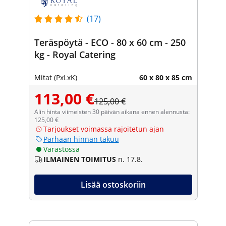
(17)
Teräspöytä - ECO - 80 x 60 cm - 250
kg - Royal Catering
Mitat (PxLxK)
60 x 80 x 85 cm
113,00 €
125,00 €
Alin hinta viimeisten 30 päivän aikana ennen alennusta:
125,00 €
Tarjoukset voimassa rajoitetun ajan
Parhaan hinnan takuu
Varastossa
ILMAINEN TOIMITUS
n. 17.8.
Lisää ostoskoriin