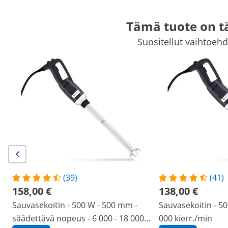
Tämä tuote on t
Suositellut vaihtoehdo
Herkkukoju ja baaritarvikkeet
Suurkeittiölaitteet
Suurkeittiöka
Kylmälaitteet
Baaritarvikkeet
Lihanjalostuskoneet
Astianpes
Huippualennuksia yrityksellenne
Aloittakaa säästäminen
/
expondo
/
Ravintolalaitteet
/
Keittiövälineet
/
S
(3) arvostelua
|
Tuotenumero:
EX10012281
Malli:
RCSM-450-235
Sauvasekoitin - 450 W - Royal
(39)
(41)
Catering - 350 mm - 4 000 - 16 000
158,00 €
138,00 €
r/min
Sauvasekoitin - 500 W - 500 mm -
Sauvasekoitin - 5
säädettävä nopeus - 6 000 - 18 000
000 kierr./min
1/5