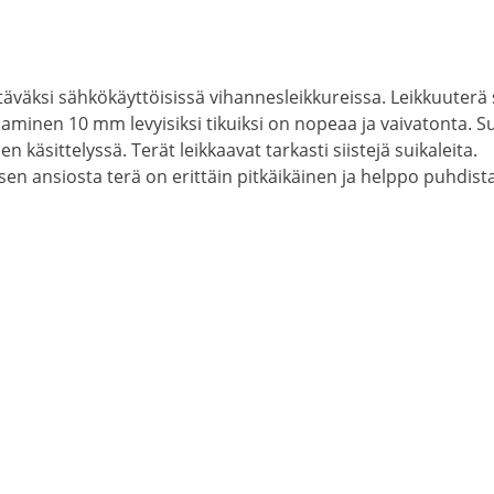
täväksi sähkökäyttöisissä vihannesleikkureissa. Leikkuuterä
kaaminen 10 mm levyisiksi tikuiksi on nopeaa ja vaivatonta. 
käsittelyssä. Terät leikkaavat tarkasti siistejä suikaleita.
 ansiosta terä on erittäin pitkäikäinen ja helppo puhdista