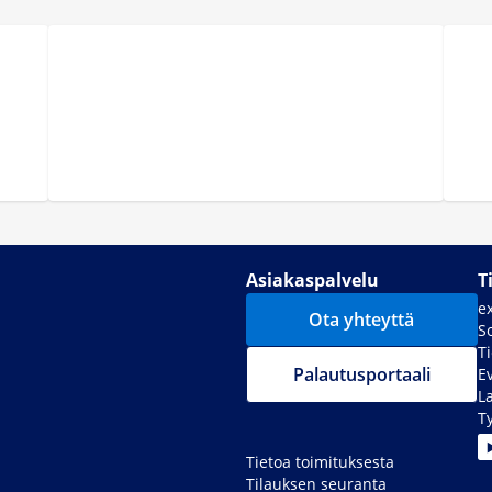
Asiakaspalvelu
T
e
Ota yhteyttä
S
T
Palautusportaali
E
La
T
Tietoa toimituksesta
Tilauksen seuranta