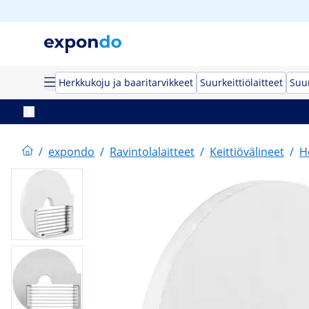
Herkkukoju ja baaritarvikkeet
Suurkeittiölaitteet
Suur
/
expondo
/
Ravintolalaitteet
/
Keittiövälineet
/
H