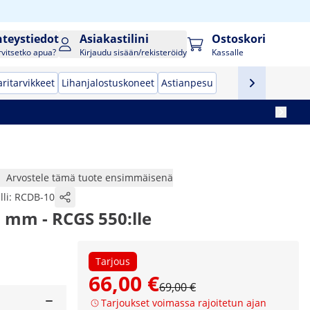
hteystiedot
Asiakastilini
Ostoskori
rvitsetko apua?
Kirjaudu sisään/rekisteröidy
Kassalle
ritarvikkeet
Lihanjalostuskoneet
Astianpesu
Arvostele tämä tuote ensimmäisenä
lli:
RCDB-10
0 mm - RCGS 550:lle
Tarjous
66,00 €
69,00 €
Tarjoukset voimassa rajoitetun ajan