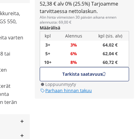
52,38 € alv 0% (25.5%)
Tarjoamme
tarvittaessa nettolaskun.
kkureita,
Alin hinta viimeisten 30 päivän aikana ennen
GS 550,
alennusta: 69,00 €
Määrälisä
kpl
Alennus
kpl (sis. alv)
ita varten
3+
3%
64,02 €
8 tai
5+
6%
62,04 €
10+
8%
60,72 €
ten
Tarkista saatavuus
Loppuunmyyty
terät
Parhaan hinnan takuu
onta
on terän