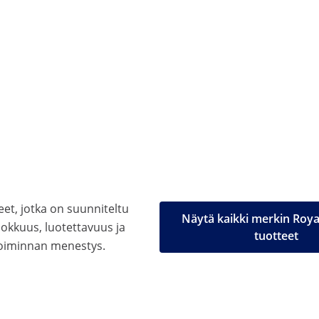
eet, jotka on suunniteltu
Näytä kaikki merkin Roya
kkuus, luotettavuus ja
tuotteet
etoiminnan menestys.