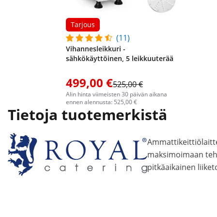
Tarjous
(11)
Vihannesleikkuri -
sähkökäyttöinen, 5 leikkuuterää
499,00 €
525,00 €
Alin hinta viimeisten 30 päivän aikana
ennen alennusta: 525,00 €
Tietoja tuotemerkistä
Ammattikeittiölaitt
maksimoimaan teho
pitkäaikainen liik