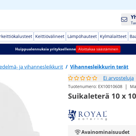
Y
Ta
keittiökalusteet
Keittiövälineet
Lämpöhauteet
Kylmälaitteet
Baa
Huippualennuksia yrityksellenne
Aloittakaa säästäminen
edelmä- ja vihannesleikkurit
/
Vihannesleikkurin terät
Ei arvosteluja
|
Tuotenumero:
EX10010608
Ma
Suikaleterä 10 x 1
Avainominaisuudet