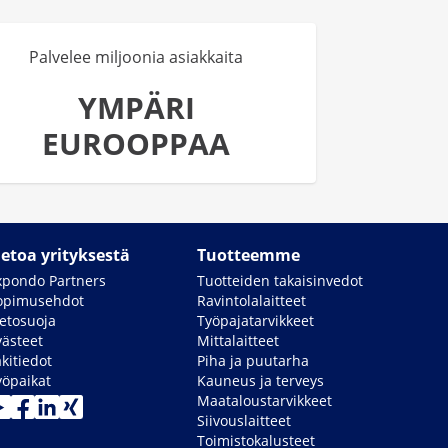
Palvelee miljoonia asiakkaita
YMPÄRI
EUROOPPAA
ietoa yrityksestä
Tuotteemme
xpondo Partners
Tuotteiden takaisinvedot
opimusehdot
Ravintolalaitteet
ietosuoja
Työpajatarvikkeet
västeet
Mittalaitteet
kitiedot
Piha ja puutarha
yöpaikat
Kauneus ja terveys
Maataloustarvikkeet
Siivouslaitteet
Toimistokalusteet