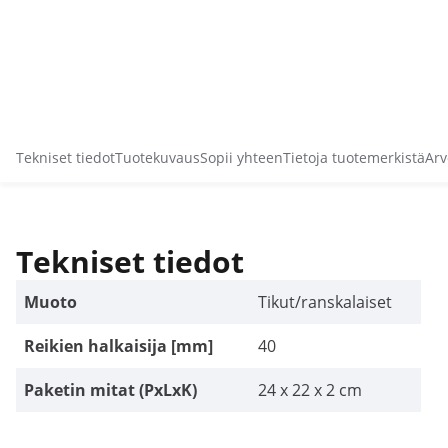
Tekniset tiedot
Tuotekuvaus
Sopii yhteen
Tietoja tuotemerkistä
Arv
Tekniset tiedot
Muoto
Tikut/ranskalaiset
Reikien halkaisija [mm]
40
Paketin mitat (PxLxK)
24 x 22 x 2 cm