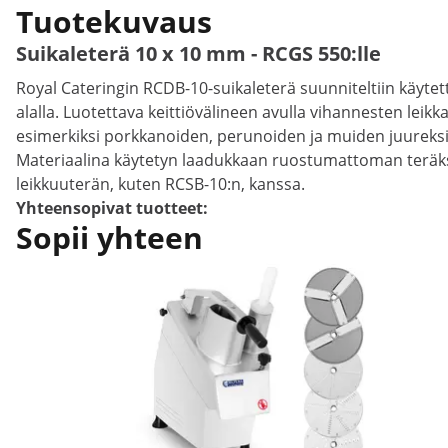
Tuotekuvaus
Suikaleterä 10 x 10 mm - RCGS 550:lle
Royal Cateringin RCDB-10-suikaleterä suunniteltiin käytet
alalla. Luotettava keittiövälineen avulla vihannesten leik
esimerkiksi porkkanoiden, perunoiden ja muiden juureksien 
Materiaalina käytetyn laadukkaan ruostumattoman teräksen
leikkuuterän, kuten RCSB-10:n, kanssa.
Yhteensopivat tuotteet:
Sopii yhteen