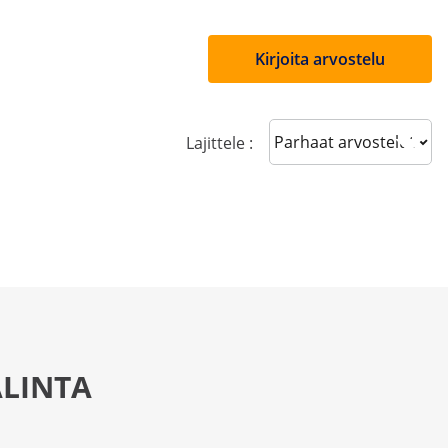
Kirjoita arvostelu
Sort reviews
Lajittele :
LINTA