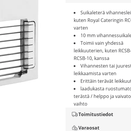
Suikaleterä vihanneslei
kuten Royal Cateringin RC
varten
10 mm vihannessuikale
Toimii vain yhdessä
leikkuuterien, kuten RCSB-
RCSB-10, kanssa
Vihannesten tai juures
leikkaamista varten
Erittäin terävät leikkuu
laadukasta ruostumat
terästä / helppo ja vaivat
vaihto
Toimitustiedot
Varaosat