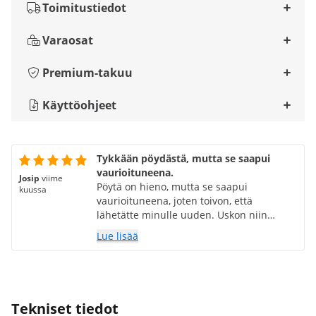
Toimitustiedot
Varaosat
Premium-takuu
Käyttöohjeet
Tykkään pöydästä, mutta se saapui
vaurioituneena.
Josip
viime
Pöytä on hieno, mutta se saapui
kuussa
vaurioituneena, joten toivon, että
lähetätte minulle uuden. Uskon niin
tekevänne, ettekä tuota minulle
Lue lisää
pettymystä, koska olette olleet tähän
mennessä erinomaisia...
Tekniset tiedot