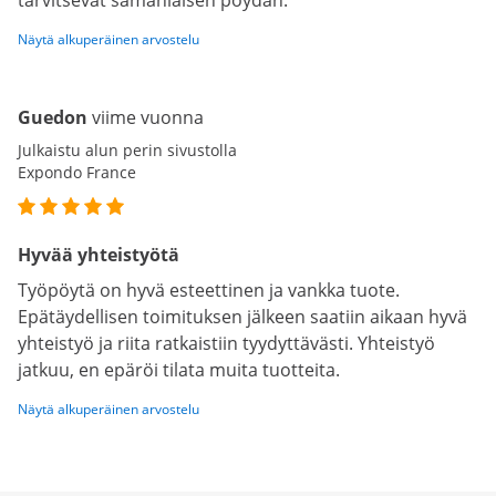
tarvitsevat samanlaisen pöydän.
Näytä alkuperäinen arvostelu
Guedon
viime vuonna
Julkaistu alun perin sivustolla
Expondo France
Hyvää yhteistyötä
Työpöytä on hyvä esteettinen ja vankka tuote.
Epätäydellisen toimituksen jälkeen saatiin aikaan hyvä
yhteistyö ja riita ratkaistiin tyydyttävästi. Yhteistyö
jatkuu, en epäröi tilata muita tuotteita.
Näytä alkuperäinen arvostelu