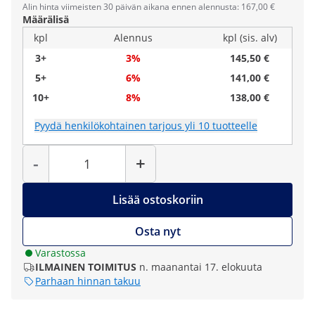
Alin hinta viimeisten 30 päivän aikana ennen alennusta: 167,00 €
Määrälisä
kpl
Alennus
kpl (sis. alv)
3+
3%
145,50 €
5+
6%
141,00 €
10+
8%
138,00 €
Pyydä henkilökohtainen tarjous yli 10 tuotteelle
Määrä
-
+
Lisää ostoskoriin
Osta nyt
Varastossa
ILMAINEN TOIMITUS
n. maanantai 17. elokuuta
Parhaan hinnan takuu