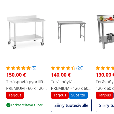
(5)
(26)
150,00 €
140,00 €
130,00 
Teräspöytä pyörillä -
Teräspöytä -
Teräspöyt
PREMIUM - 60 x 120
PREMIUM - 120 x 60
120 x 60 c
cm - 158 kg -
cm - 210 kg -
roiskesuo
Tarjous
Tarjous
Suosittu
Tarjous
roiskesuoja - Royal
kokoontaitettava -
Catering
Tarkasteltava tuote
Siirry tuotesivulle
Siirry t
Catering
Royal Catering