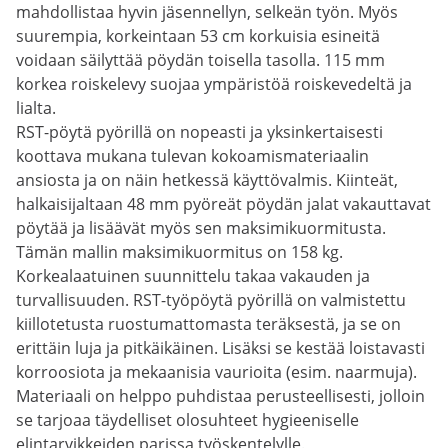
mahdollistaa hyvin jäsennellyn, selkeän työn. Myös
suurempia, korkeintaan 53 cm korkuisia esineitä
voidaan säilyttää pöydän toisella tasolla. 115 mm
korkea roiskelevy suojaa ympäristöä roiskevedeltä ja
lialta.
RST-pöytä pyörillä on nopeasti ja yksinkertaisesti
koottava mukana tulevan kokoamismateriaalin
ansiosta ja on näin hetkessä käyttövalmis. Kiinteät,
halkaisijaltaan 48 mm pyöreät pöydän jalat vakauttavat
pöytää ja lisäävät myös sen maksimikuormitusta.
Tämän mallin maksimikuormitus on 158 kg.
Korkealaatuinen suunnittelu takaa vakauden ja
turvallisuuden. RST-työpöytä pyörillä on valmistettu
kiillotetusta ruostumattomasta teräksestä, ja se on
erittäin luja ja pitkäikäinen. Lisäksi se kestää loistavasti
korroosiota ja mekaanisia vaurioita (esim. naarmuja).
Materiaali on helppo puhdistaa perusteellisesti, jolloin
se tarjoaa täydelliset olosuhteet hygieeniselle
elintarvikkeiden parissa työskentelylle.