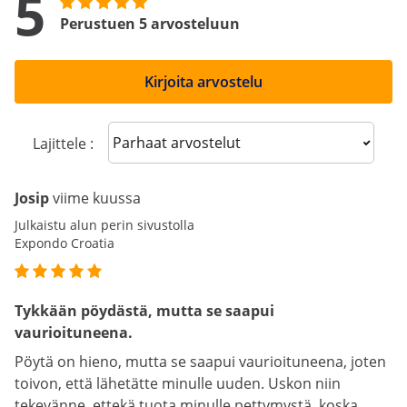
5
Perustuen 5 arvosteluun
Kirjoita arvostelu
Sort reviews
Lajittele :
Josip
viime kuussa
Julkaistu alun perin sivustolla
Expondo Croatia
Tykkään pöydästä, mutta se saapui
vaurioituneena.
Pöytä on hieno, mutta se saapui vaurioituneena, joten
toivon, että lähetätte minulle uuden. Uskon niin
tekevänne, ettekä tuota minulle pettymystä, koska