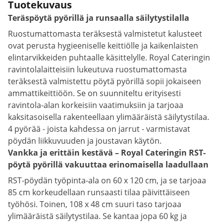
Tuotekuvaus
Teräspöytä pyörillä ja runsaalla säilytystilalla
Ruostumattomasta teräksestä valmistetut kalusteet
ovat perusta hygieeniselle keittiölle ja kaikenlaisten
elintarvikkeiden puhtaalle käsittelylle. Royal Cateringin
ravintolalaitteisiin lukeutuva ruostumattomasta
teräksestä valmistettu pöytä pyörillä sopii jokaiseen
ammattikeittiöön. Se on suunniteltu erityisesti
ravintola-alan korkeisiin vaatimuksiin ja tarjoaa
kaksitasoisella rakenteellaan ylimääräistä säilytystilaa.
4 pyörää - joista kahdessa on jarrut - varmistavat
pöydän liikkuvuuden ja joustavan käytön.
Vankka ja erittäin kestävä – Royal Cateringin RST-
pöytä pyörillä vakuuttaa erinomaisella laadullaan
RST-pöydän työpinta-ala on 60 x 120 cm, ja se tarjoaa
85 cm korkeudellaan runsaasti tilaa päivittäiseen
työhösi. Toinen, 108 x 48 cm suuri taso tarjoaa
ylimääräistä säilytystilaa. Se kantaa jopa 60 kg ja