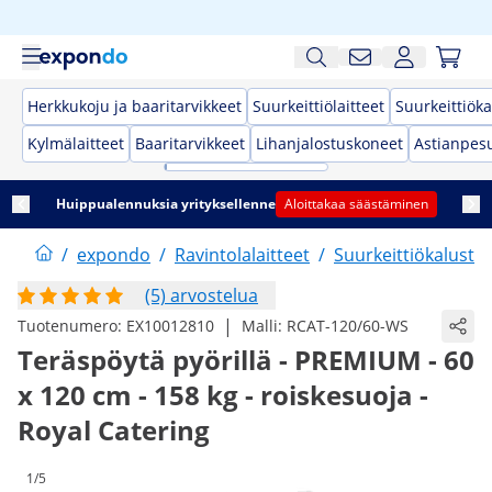
Herkkukoju ja baaritarvikkeet
Suurkeittiölaitteet
Suurkeittiöka
Kylmälaitteet
Baaritarvikkeet
Lihanjalostuskoneet
Astianpes
Huippualennuksia yrityksellenne
Aloittakaa säästäminen
/
expondo
/
Ravintolalaitteet
/
Suurkeittiökaluste
(5) arvostelua
|
Tuotenumero:
EX10012810
Malli:
RCAT-120/60-WS
Teräspöytä pyörillä - PREMIUM - 60
x 120 cm - 158 kg - roiskesuoja -
Royal Catering
1/5