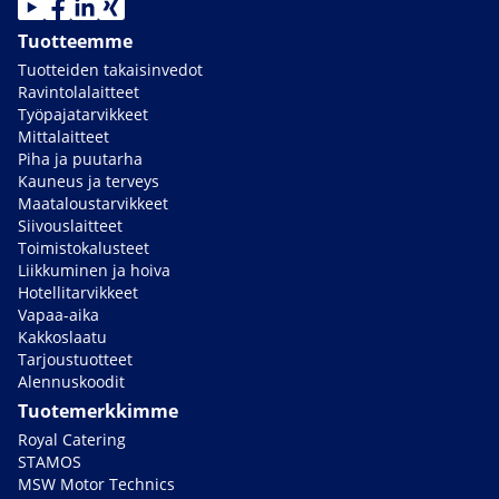
Tuotteemme
Tuotteiden takaisinvedot
Ravintolalaitteet
Työpajatarvikkeet
Mittalaitteet
Piha ja puutarha
Kauneus ja terveys
Maataloustarvikkeet
Siivouslaitteet
Toimistokalusteet
Liikkuminen ja hoiva
Hotellitarvikkeet
Vapaa-aika
Kakkoslaatu
Tarjoustuotteet
Alennuskoodit
Tuotemerkkimme
Royal Catering
STAMOS
MSW Motor Technics