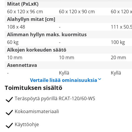
Mitat (PxLxK)
60 x 120 x 96 cm
60 x 120 x 90 cm
60 x 120 
Alahyllyn mitat [cm]
108 x 48
-
111 x 50.5
Alimman hyllyn maks. kuormitus
60 kg
-
100 kg
Alkojen korkeuden säätö
10 mm
10 mm
20 mm
Asennettava
-
Kyllä
Kyllä
Vertaile lisää ominaisuuksia
Toimituksen sisältö
Teräspöytä pyörillä RCAT-120/60-WS
Kokoamismateriaali
Käyttöohje