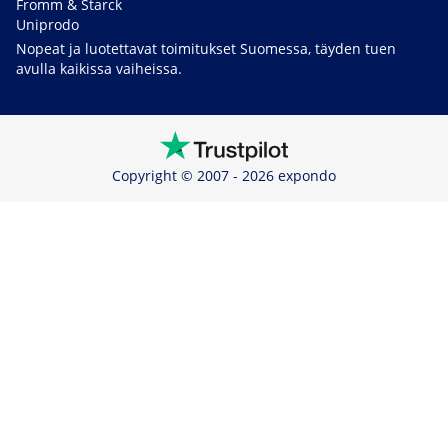
Fromm & Starck
Uniprodo
Nopeat ja luotettavat toimitukset Suomessa, täyden tuen
avulla kaikissa vaiheissa.
Copyright © 2007 - 2026 expondo