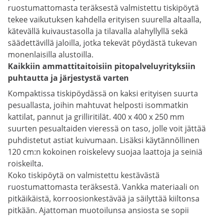
ruostumattomasta teräksestä valmistettu tiskipöytä
tekee vaikutuksen kahdella erityisen suurella altaalla,
kätevällä kuivaustasolla ja tilavalla alahyllyllä sekä
säädettävillä jaloilla, jotka tekevät pöydästä tukevan
monenlaisilla alustoilla.
Kaikkiin ammattitaitoisiin pitopalveluyrityksiin
puhtautta ja järjestystä varten
Kompaktissa tiskipöydässä on kaksi erityisen suurta
pesuallasta, joihin mahtuvat helposti isommatkin
kattilat, pannut ja grilliritilät. 400 x 400 x 250 mm
suurten pesualtaiden vieressä on taso, jolle voit jättää
puhdistetut astiat kuivumaan. Lisäksi käytännöllinen
120 cm:n kokoinen roiskelevy suojaa laattoja ja seiniä
roiskeilta.
Koko tiskipöytä on valmistettu kestävästä
ruostumattomasta teräksestä. Vankka materiaali on
pitkäikäistä, korroosionkestävää ja säilyttää kiiltonsa
pitkään. Ajattoman muotoilunsa ansiosta se sopii