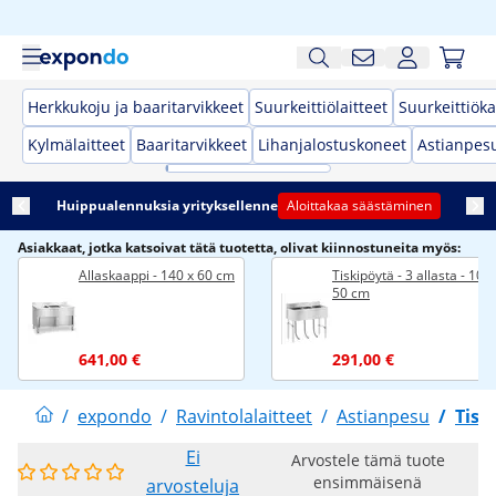
Herkkukoju ja baaritarvikkeet
Suurkeittiölaitteet
Suurkeittiöka
Kylmälaitteet
Baaritarvikkeet
Lihanjalostuskoneet
Astianpes
Huippualennuksia yrityksellenne
Aloittakaa säästäminen
Asiakkaat, jotka katsoivat tätä tuotetta, olivat kiinnostuneita myös:
Allaskaappi - 140 x 60 cm
Tiskipöytä - 3 allasta - 100 
50 cm
641,00 €
291,00 €
/
expondo
/
Ravintolalaitteet
/
Astianpesu
/
Tisk
Ei
Arvostele tämä tuote
ensimmäisenä
arvosteluja