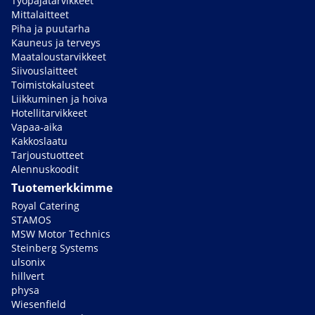
Työpajatarvikkeet
Mittalaitteet
Piha ja puutarha
Kauneus ja terveys
Maataloustarvikkeet
Siivouslaitteet
Toimistokalusteet
Liikkuminen ja hoiva
Hotellitarvikkeet
Vapaa-aika
Kakkoslaatu
Tarjoustuotteet
Alennuskoodit
Tuotemerkkimme
Royal Catering
STAMOS
MSW Motor Technics
Steinberg Systems
ulsonix
hillvert
physa
Wiesenfield