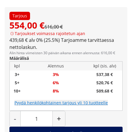
Tarjous
554,00 €
616,00 €
Tarjoukset voimassa rajoitetun ajan
439,68 € alv 0% (25.5%)
Tarjoamme tarvittaessa
nettolaskun.
Alin hinta viimeisten 30 päivän aikana ennen alennusta: 616,00 €
Määrälisä
kpl
Alennus
kpl (sis. alv)
3+
3%
537,38 €
5+
6%
520,76 €
10+
8%
509,68 €
Pyydä henkilökohtainen tarjous yli 10 tuotteelle
Määrä
-
+