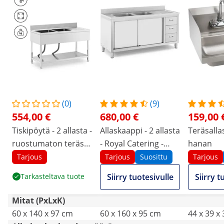
(0)
(9)
554,00 €
680,00 €
159,00 
Tiskipöytä - 2 allasta -
Allaskaappi - 2 allasta
Teräsallas
ruostumaton teräs -
- Royal Catering -
hanan
140 x 60 cm - Royal
ruostumaton teräs -
Tarjous
Tarjous
Suosittu
Tarjous
Catering
160 x 60 cm
Tarkasteltava tuote
Siirry tuotesivulle
Siirry t
Mitat (PxLxK)
60 x 140 x 97 cm
60 x 160 x 95 cm
44 x 39 x