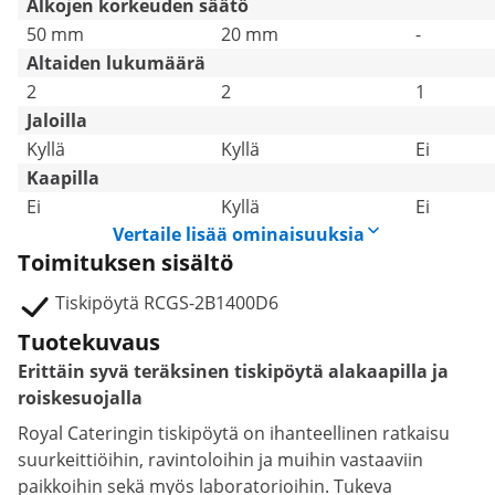
Alkojen korkeuden säätö
50 mm
20 mm
-
Altaiden lukumäärä
2
2
1
Jaloilla
Kyllä
Kyllä
Ei
Kaapilla
Ei
Kyllä
Ei
Vertaile lisää ominaisuuksia
Toimituksen sisältö
Tiskipöytä RCGS-2B1400D6
Tuotekuvaus
Erittäin syvä teräksinen tiskipöytä alakaapilla ja
roiskesuojalla
Royal Cateringin tiskipöytä on ihanteellinen ratkaisu
suurkeittiöihin, ravintoloihin ja muihin vastaaviin
paikkoihin sekä myös laboratorioihin. Tukeva