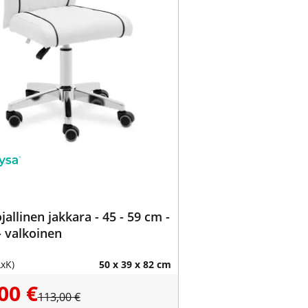
jallinen jakkara - 45 - 59 cm -
- valkoinen
LxK)
50 x 39 x 82 cm
00 €
113,00 €