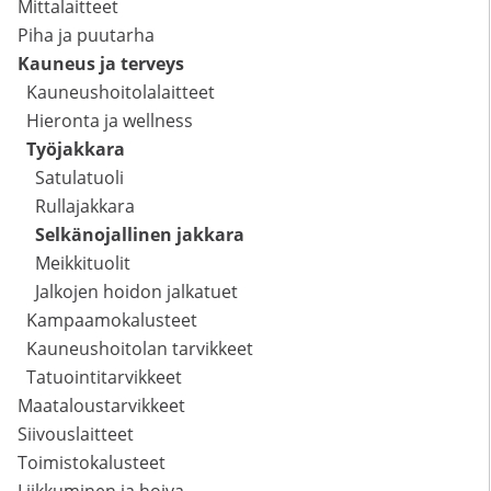
Mittalaitteet
Piha ja puutarha
Kauneus ja terveys
Kauneushoitolalaitteet
Hieronta ja wellness
Työjakkara
Satulatuoli
Rullajakkara
Selkänojallinen jakkara
Meikkituolit
Jalkojen hoidon jalkatuet
Kampaamokalusteet
Kauneushoitolan tarvikkeet
Tatuointitarvikkeet
Maataloustarvikkeet
Siivouslaitteet
Toimistokalusteet