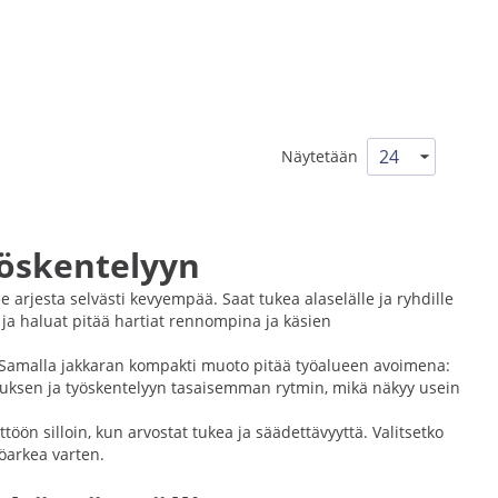
Näytetään
yöskentelyyn
ee arjesta selvästi kevyempää. Saat tukea alaselälle ja ryhdille
ä ja haluat pitää hartiat rennompina ja käsien
n. Samalla jakkaran kompakti muoto pitää työalueen avoimena:
kemuksen ja työskentelyyn tasaisemman rytmin, mikä näkyy usein
töön silloin, kun arvostat tukea ja säädettävyyttä. Valitsetko
yöarkea varten.