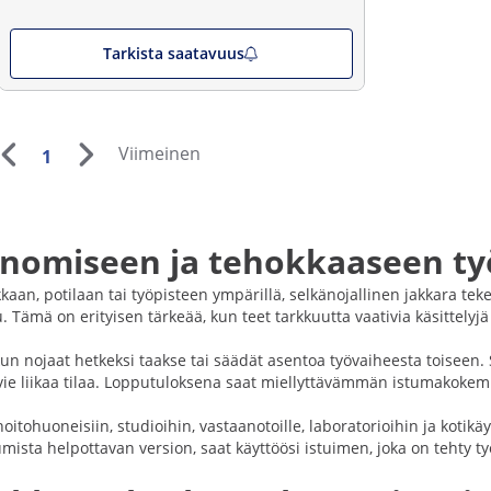
Tarkista saatavuus
Viimeinen
1
gonomiseen ja tehokkaaseen t
kkaan, potilaan tai työpisteen ympärillä, selkänojallinen jakkara tek
. Tämä on erityisen tärkeää, kun teet tarkkuutta vaativia käsittelyj
 kun nojaat hetkeksi taakse tai säädät asentoa työvaiheesta toisee
tuin vie liikaa tilaa. Lopputuloksena saat miellyttävämmän istumako
itohuoneisiin, studioihin, vastaanotoille, laboratorioihin ja kotikäyt
mista helpottavan version, saat käyttöösi istuimen, joka on tehty t