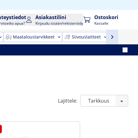
hteystiedot
Asiakastilini
Ostoskori
rvitsetko apua?
Kirjaudu sisään/rekisteröidy
Kassalle
Maataloustarvikkeet
Siivouslaitteet
Toimistok
Lajittele: