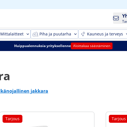
Y
Ta
Mittalaitteet
Piha ja puutarha
Kauneus ja terveys
Huippualennuksia yrityksellenne
Aloittakaa säästäminen
ra
lkänojallinen jakkara
Tarjous
Tarjous