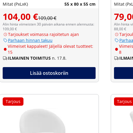
Mitat (PxLxK)
55 x 80 x 55 cm
Mitat (Px
104,00 €
79,0
109,00 €
Alin hinta viimeisten 30 päivän aikana ennen alennusta:
Alin hinta 
109,00 €
88,00 €
Tarjoukset voimassa rajoitetun ajan
Tarjou
Parhaan hinnan takuu
Parhaa
Viimeiset kappaleet! Jäljellä olevat tuotteet:
Viimeis
15
8
ILMAINEN TOIMITUS
n. 17.8.
ILMAI
Lisää ostoskoriin
Tarjous
Tarjous