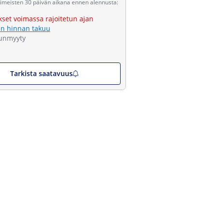
viimeisten 30 päivän aikana ennen alennusta:
kset voimassa rajoitetun ajan
n hinnan takuu
unmyyty
Tarkista saatavuus