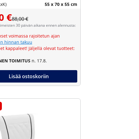
LxK)
55 x 70 x 55 cm
0 €
88,00 €
viimeisten 30 päivän aikana ennen alennusta:
kset voimassa rajoitetun ajan
n hinnan takuu
et kappaleet! Jäljellä olevat tuotteet:
NEN TOIMITUS
n. 17.8.
Lisää ostoskoriin