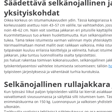
Säädettävä selkänojallinen j
yksityiskohdat
Oikea korkeus on istumamukavuuden ydin. Tässä kategoriassa koro
korkeussäätö asettuu noin 43–57 cm välille, tai vaihtoehdon, jo
noin 48–62 cm. Näin voit sovittaa jakkaran eri pituisille käyttäjil
Kuormitettavuus tuo arkeen huolettomuutta. Kun selkänojallinen j
tukea. Tämä tekee istuimesta varman valinnan myös yhteiskäyttöön
Värimaailmaltaan monet mallit ovat raikkaan valkoisia, mikä istu
työpäivään kuuluu erilaisia käsittelyjä ja välineitä, haluat istui
jakkaran, joka tuntuu luonnolliselta osalta työpistettäsi.
Jos haluat rakentaa toimivan kokonaisuuden, selkänojallinen jakk
työskentelyasentosi vaihtelee istumisesta seisomiseen; tällöin
ho
työpisteen järjestyksessä ja vähentävät turhia kurotuksia.
Selkänojallinen rullajakkar
Kun työssäsi liikut paljon työpisteiden välillä tai kierrät asiakkaa
vaivattomasti sivusuunnassa ja säilyttää silti istumisen tuen. Tä
enimmäiskuorma on 150 kg. Luonnonpuun ja valkoisen yhdistelmä a
ulkonäön.
Tarkkuutta vaativissa tehtävissä näkömukavuus on osa ergonomiaa.