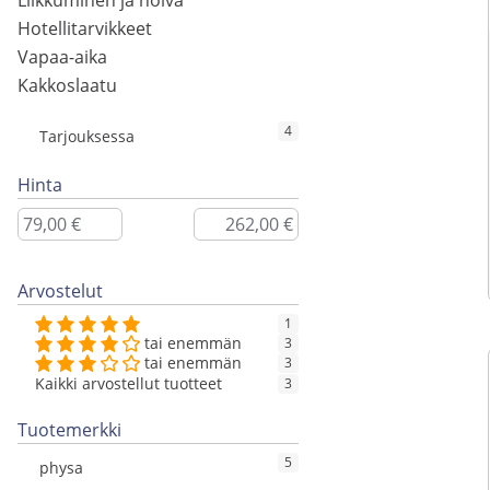
Liikkuminen ja hoiva
Hotellitarvikkeet
Vapaa-aika
Kakkoslaatu
4
Tarjouksessa
Hinta
Arvostelut
1
tai enemmän
3
tai enemmän
3
Kaikki arvostellut tuotteet
3
Tuotemerkki
5
physa