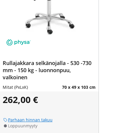
Rullajakkara selkänojalla - 530 -730
mm - 150 kg - luonnonpuu,
valkoinen
Mitat (PxLxK)
70 x 49 x 103 cm
262,00 €
Parhaan hinnan takuu
Loppuunmyyty