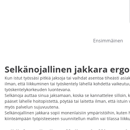
Ensimmäinen
Selkänojallinen jakkara er
Kun istut työssäsi pitkiä jaksoja tai vaihdat asentoa tiheästi asia
ilman, että liikkuminen tai työskentely lähellä kohdetta vaikeutuu
työskentelykorkeuden luontevana.
Selkänoja auttaa sinua jaksamaan, koska se kannattelee silloin,
pääset lähelle hoitopistettä, pöytää tai laitetta ilman, että is
myös palvelun sujuvuutena.
Selkänojallinen jakkara sopii monenlaisiin ympäristöihin, kuten ho
kiinteämpään työpisteeseen suunnitellun mallin vai tilassa liikku