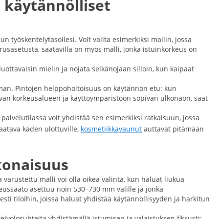
 käytännölliset
yöskentelytasollesi. Voit valita esimerkiksi mallin, jossa
usasetusta, saatavilla on myös malli, jonka istuinkorkeus on
ottavaisin mielin ja nojata selkänojaan silloin, kun kaipaat
elman. Pintojen helppohoitoisuus on käytännön etu: kun
 sopivan korkeusalueen ja käyttöympäristöön sopivan ulkonäön, saat
palvelutilassa voit yhdistää sen esimerkiksi ratkaisuun, jossa
aatava käden ulottuville,
kosmetiikkavaunut
auttavat pitämään
konaisuus
a varustettu malli voi olla oikea valinta, kun haluat liukua
rkeussäätö asettuu noin 530–730 mm välille ja jonka
 tiloihin, joissa haluat yhdistää käytännöllisyyden ja harkitun
lyolosuhteita yhdistämällä istumisen ja valaistuksen fiksusti: