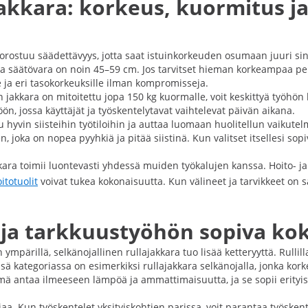
akkara: korkeus, kuormitus ja
stuu säädettävyys, jotta saat istuinkorkeuden osumaan juuri sinun t
ssa säätövara on noin 45–59 cm. Jos tarvitset hieman korkeampaa per
le ja eri tasokorkeuksille ilman kompromisseja.
akkara on mitoitettu jopa 150 kg kuormalle, voit keskittyä työhön lu
, jossa käyttäjät ja työskentelytavat vaihtelevat päivän aikana.
u hyvin siisteihin työtiloihin ja auttaa luomaan huolitellun vaikut
men, joka on nopea pyyhkiä ja pitää siistinä. Kun valitset itsellesi
ara toimii luontevasti yhdessä muiden työkalujen kanssa. Hoito- ja 
itotuolit
voivat tukea kokonaisuutta. Kun välineet ja tarvikkeet on s
a ja tarkkuustyöhön sopiva ko
n ympärillä, selkänojallinen rullajakkara tuo lisää ketteryyttä. Rullill
ssä kategoriassa on esimerkiksi rullajakkara selkänojalla, jonka ko
ntaa ilmeeseen lämpöä ja ammattimaisuutta, ja se sopii erityisesti
 Kun työskentelet yksityiskohtien parissa, voit parantaa työskente