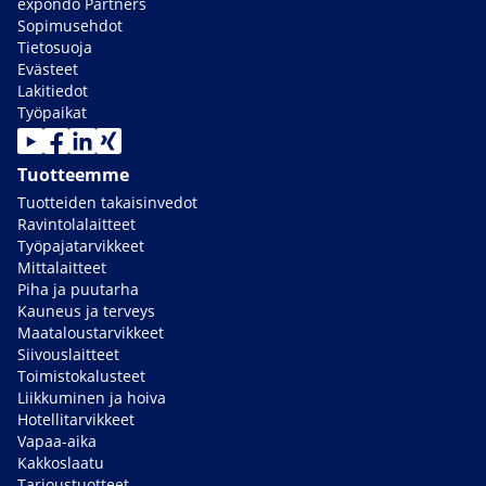
expondo Partners
Sopimusehdot
Tietosuoja
Evästeet
Lakitiedot
Työpaikat
Tuotteemme
Tuotteiden takaisinvedot
Ravintolalaitteet
Työpajatarvikkeet
Mittalaitteet
Piha ja puutarha
Kauneus ja terveys
Maataloustarvikkeet
Siivouslaitteet
Toimistokalusteet
Liikkuminen ja hoiva
Hotellitarvikkeet
Vapaa-aika
Kakkoslaatu
Tarjoustuotteet