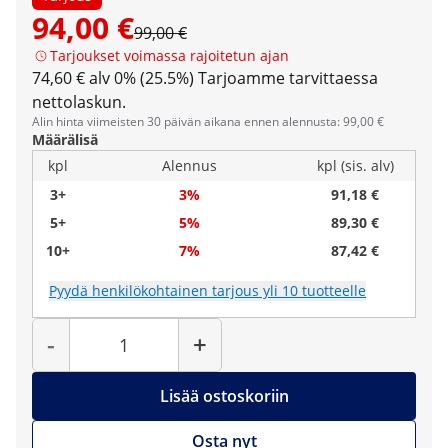
94,00 €
99,00 €
Tarjoukset voimassa rajoitetun ajan
74,60 € alv 0% (25.5%)
Tarjoamme tarvittaessa
nettolaskun.
Alin hinta viimeisten 30 päivän aikana ennen alennusta: 99,00 €
Määrälisä
kpl
Alennus
kpl (sis. alv)
3+
3%
91,18 €
5+
5%
89,30 €
10+
7%
87,42 €
Pyydä henkilökohtainen tarjous yli 10 tuotteelle
Määrä
-
+
Lisää ostoskoriin
Osta nyt