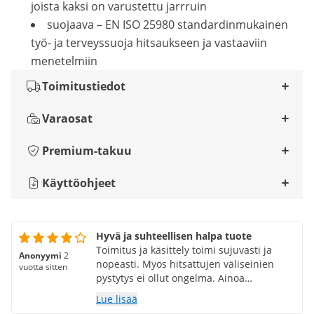
joista kaksi on varustettu jarrruin
suojaava – EN ISO 25980 standardinmukainen
työ- ja terveyssuoja hitsaukseen ja vastaaviin
menetelmiin
Toimitustiedot
Varaosat
Premium-takuu
Käyttöohjeet
Hyvä ja suhteellisen halpa tuote
Toimitus ja käsittely toimi sujuvasti ja
Anonyymi
2
nopeasti. Myös hitsattujen väliseinien
vuotta sitten
pystytys ei ollut ongelma. Ainoa
haittapuoli - ja siksi valitettavasti vain 4
Lue lisää
tähden 5 sijasta: Väliseinät ovat erittäin