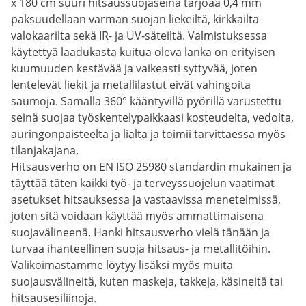
x 180 cm suuri hitsaussuojaseinä tarjoaa 0,4 mm
paksuudellaan varman suojan liekeiltä, kirkkailta
valokaarilta sekä IR- ja UV-säteiltä. Valmistuksessa
käytettyä laadukasta kuitua oleva lanka on erityisen
kuumuuden kestävää ja vaikeasti syttyvää, joten
lentelevät liekit ja metallilastut eivät vahingoita
saumoja. Samalla 360° kääntyvillä pyörillä varustettu
seinä suojaa työskentelypaikkaasi kosteudelta, vedolta,
auringonpaisteelta ja lialta ja toimii tarvittaessa myös
tilanjakajana.
Hitsausverho on EN ISO 25980 standardin mukainen ja
täyttää täten kaikki työ- ja terveyssuojelun vaatimat
asetukset hitsauksessa ja vastaavissa menetelmissä,
joten sitä voidaan käyttää myös ammattimaisena
suojavälineenä. Hanki hitsausverho vielä tänään ja
turvaa ihanteellinen suoja hitsaus- ja metallitöihin.
Valikoimastamme löytyy lisäksi myös muita
suojausvälineitä, kuten maskeja, takkeja, käsineitä tai
hitsausesiliinoja.