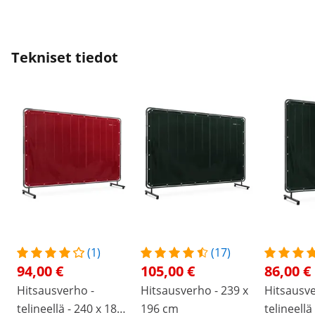
kevyitä, mikä tietysti tekee niistä erittäin
liikkuvia, mutta tämä tarkoittaa, että
vakaus kärsii jonkin verran. Ja roolit ovat
enemmän toimistotilaa varten ;-)
Tekniset tiedot
(1)
(17)
94,00 €
105,00 €
86,00 €
Hitsausverho -
Hitsausverho - 239 x
Hitsausve
telineellä - 240 x 180
196 cm
telineellä