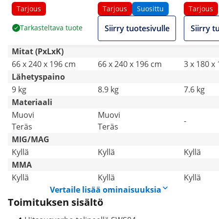
cm
cm
Tarjous
Tarjous
Suosittu
Tarjous
Tarkasteltava tuote
Siirry tuotesivulle
Siirry t
Mitat (PxLxK)
66 x 240 x 196 cm
66 x 240 x 196 cm
3 x 180 x
Lähetyspaino
9 kg
8.9 kg
7.6 kg
Materiaali
Muovi
Muovi
-
Teräs
Teräs
MIG/MAG
Kyllä
Kyllä
Kyllä
MMA
Kyllä
Kyllä
Kyllä
Vertaile lisää ominaisuuksia
Toimituksen sisältö