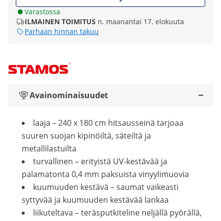
Varastossa
ILMAINEN TOIMITUS
n. maanantai 17. elokuuta
Parhaan hinnan takuu
Avainominaisuudet
laaja – 240 x 180 cm hitsausseinä tarjoaa
suuren suojan kipinöiltä, säteiltä ja
metallilastuilta
turvallinen – erityistä UV-kestävää ja
palamatonta 0,4 mm paksuista vinyylimuovia
kuumuuden kestävä – saumat vaikeasti
syttyvää ja kuumuuden kestävää lankaa
liikuteltava – teräsputkiteline neljällä pyörällä,