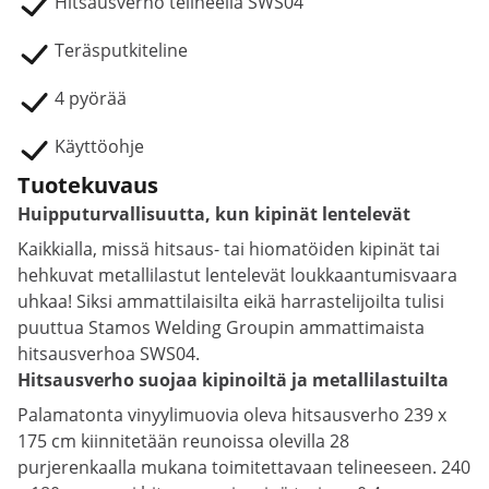
Hitsausverho telineellä SWS04
Teräsputkiteline
4 pyörää
Käyttöohje
Tuotekuvaus
Huipputurvallisuutta, kun kipinät lentelevät
Kaikkialla, missä hitsaus- tai hiomatöiden kipinät tai
hehkuvat metallilastut lentelevät loukkaantumisvaara
uhkaa! Siksi ammattilaisilta eikä harrastelijoilta tulisi
puuttua Stamos Welding Groupin ammattimaista
hitsausverhoa SWS04.
Hitsausverho suojaa kipinoiltä ja metallilastuilta
Palamatonta vinyylimuovia oleva hitsausverho 239 x
175 cm kiinnitetään reunoissa olevilla 28
purjerenkaalla mukana toimitettavaan telineeseen. 240