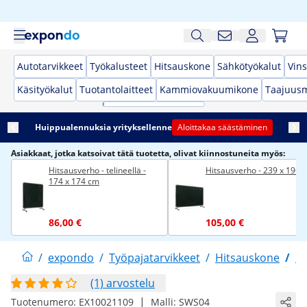
Autotarvikkeet
Työkalusteet
Hitsauskone
Sähkötyökalut
Vins
Käsityökalut
Tuotantolaitteet
Kammiovakuumikone
Taajuusm
Huippualennuksia yrityksellenne
Aloittakaa säästäminen
Asiakkaat, jotka katsoivat tätä tuotetta, olivat kiinnostuneita myös:
Hitsausverho - telineellä -
Hitsausverho - 239 x 196 
174 x 174 cm
86,00 €
105,00 €
/
expondo
/
Työpajatarvikkeet
/
Hitsauskone
/
H
(1) arvostelu
|
Tuotenumero:
EX10021109
Malli:
SWS04