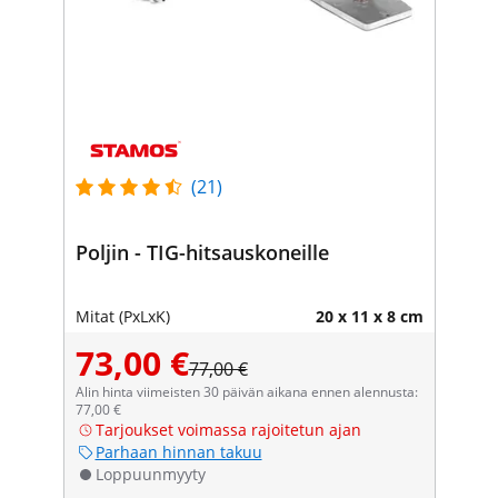
(21)
Poljin - TIG-hitsauskoneille
Mitat (PxLxK)
20 x 11 x 8 cm
73,00 €
77,00 €
Alin hinta viimeisten 30 päivän aikana ennen alennusta:
77,00 €
Tarjoukset voimassa rajoitetun ajan
Parhaan hinnan takuu
Loppuunmyyty