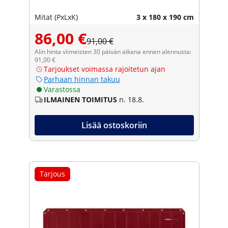
Mitat (PxLxK)
3 x 180 x 190 cm
86,00 €
91,00 €
Alin hinta viimeisten 30 päivän aikana ennen alennusta:
91,00 €
Tarjoukset voimassa rajoitetun ajan
Parhaan hinnan takuu
Varastossa
ILMAINEN TOIMITUS
n. 18.8.
Lisää ostoskoriin
Tarjous