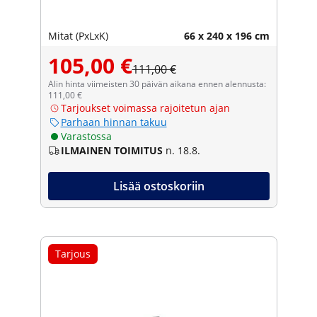
Mitat (PxLxK)
66 x 240 x 196 cm
105,00 €
111,00 €
Alin hinta viimeisten 30 päivän aikana ennen alennusta:
111,00 €
Tarjoukset voimassa rajoitetun ajan
Parhaan hinnan takuu
Varastossa
ILMAINEN TOIMITUS
n. 18.8.
Lisää ostoskoriin
Tarjous