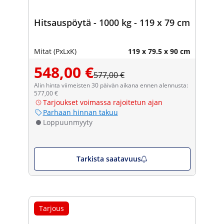
Hitsauspöytä - 1000 kg - 119 x 79 cm
Mitat (PxLxK)
119 x 79.5 x 90 cm
548,00 €
577,00 €
Alin hinta viimeisten 30 päivän aikana ennen alennusta:
577,00 €
Tarjoukset voimassa rajoitetun ajan
Parhaan hinnan takuu
Loppuunmyyty
Tarkista saatavuus
Tarjous