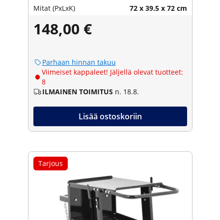
Mitat (PxLxK)
72 x 39.5 x 72 cm
148,00 €
Parhaan hinnan takuu
Viimeiset kappaleet! Jäljellä olevat tuotteet:
8
ILMAINEN TOIMITUS
n. 18.8.
Lisää ostoskoriin
Tarjous