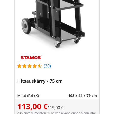
(30)
Hitsauskärry - 75 cm
Mitat (PxLxK)
108 x 44 x 79 cm
113,00 €
119,00 €
Alin hinta viimeisten 30 päivän aikana ennen alennusta: