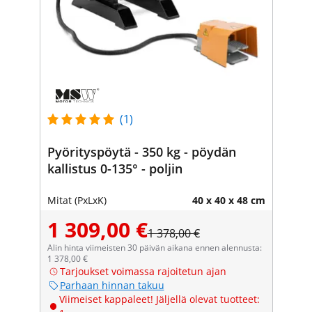
(1)
Pyörityspöytä - 350 kg - pöydän
kallistus 0-135° - poljin
Mitat (PxLxK)
40 x 40 x 48 cm
1 309,00 €
1 378,00 €
Alin hinta viimeisten 30 päivän aikana ennen alennusta:
1 378,00 €
Tarjoukset voimassa rajoitetun ajan
Parhaan hinnan takuu
Viimeiset kappaleet! Jäljellä olevat tuotteet: