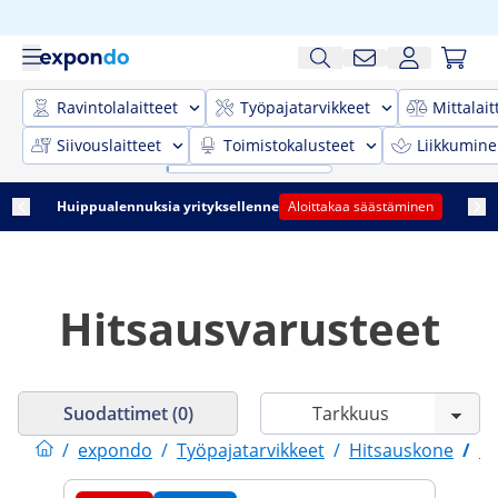
Ravintolalaitteet
Työpajatarvikkeet
Mittalait
Siivouslaitteet
Toimistokalusteet
Liikkumine
Huippualennuksia yrityksellenne
Aloittakaa säästäminen
Hitsausvarusteet
Suodattimet (0)
/
expondo
/
Työpajatarvikkeet
/
Hitsauskone
/
H