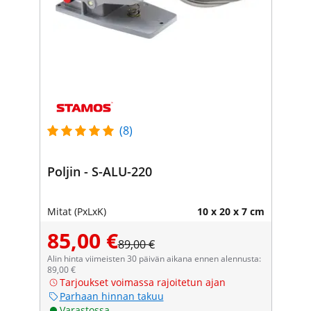
(8)
Poljin - S-ALU-220
Mitat (PxLxK)
10 x 20 x 7 cm
85,00 €
89,00 €
Alin hinta viimeisten 30 päivän aikana ennen alennusta:
89,00 €
Tarjoukset voimassa rajoitetun ajan
Parhaan hinnan takuu
Varastossa