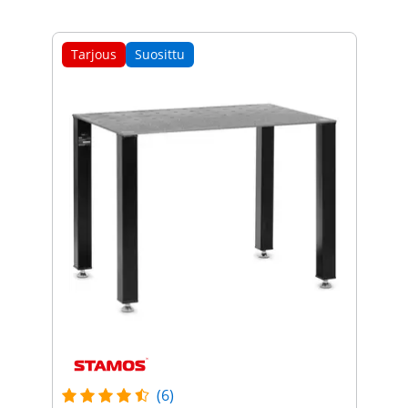
Tarjous
Suosittu
(6)