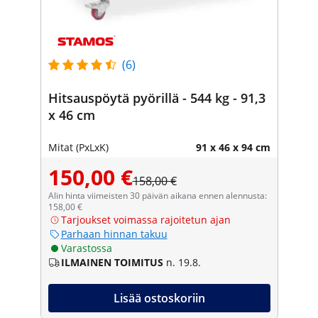
(6)
Hitsauspöytä pyörillä - 544 kg - 91,3
x 46 cm
Mitat (PxLxK)
91 x 46 x 94 cm
150,00 €
158,00 €
Alin hinta viimeisten 30 päivän aikana ennen alennusta:
158,00 €
Tarjoukset voimassa rajoitetun ajan
Parhaan hinnan takuu
Varastossa
ILMAINEN TOIMITUS
n. 19.8.
Lisää ostoskoriin