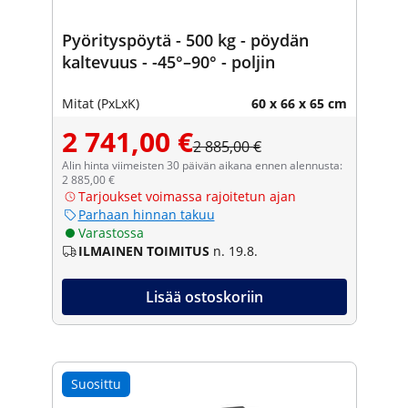
Pyörityspöytä - 500 kg - pöydän
kaltevuus - -45°–90° - poljin
Mitat (PxLxK)
60 x 66 x 65 cm
2 741,00 €
2 885,00 €
Alin hinta viimeisten 30 päivän aikana ennen alennusta:
2 885,00 €
Tarjoukset voimassa rajoitetun ajan
Parhaan hinnan takuu
Varastossa
ILMAINEN TOIMITUS
n. 19.8.
Lisää ostoskoriin
Suosittu