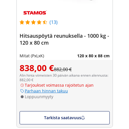
(13)
Hitsauspöytä reunuksella - 1000 kg -
120 x 80 cm
Mitat (PxLxK)
120 x 80 x 88 cm
838,00 €
882,00 €
Alin hinta viimeisten 30 päivän aikana ennen alennusta:
882,00 €
Tarjoukset voimassa rajoitetun ajan
Parhaan hinnan takuu
Loppuunmyyty
Tarkista saatavuus