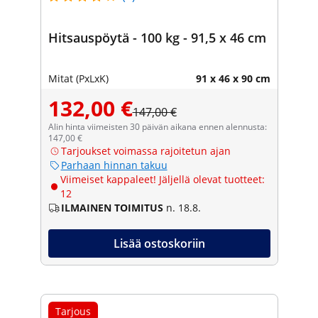
Hitsauspöytä - 100 kg - 91,5 x 46 cm
Mitat (PxLxK)
91 x 46 x 90 cm
132,00 €
147,00 €
Alin hinta viimeisten 30 päivän aikana ennen alennusta:
147,00 €
Tarjoukset voimassa rajoitetun ajan
Parhaan hinnan takuu
Viimeiset kappaleet! Jäljellä olevat tuotteet:
12
ILMAINEN TOIMITUS
n. 18.8.
Lisää ostoskoriin
Tarjous