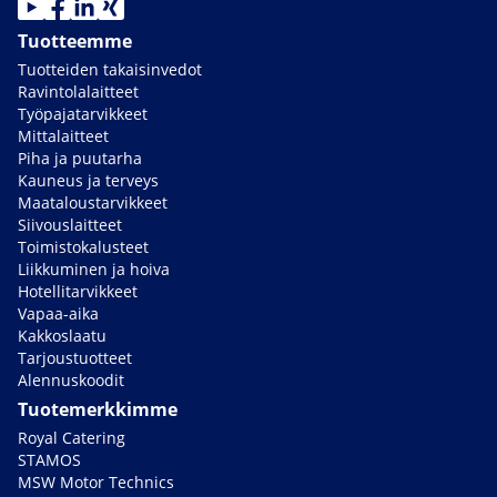
Tuotteemme
Tuotteiden takaisinvedot
Ravintolalaitteet
Työpajatarvikkeet
Mittalaitteet
Piha ja puutarha
Kauneus ja terveys
Maataloustarvikkeet
Siivouslaitteet
Toimistokalusteet
Liikkuminen ja hoiva
Hotellitarvikkeet
Vapaa-aika
Kakkoslaatu
Tarjoustuotteet
Alennuskoodit
Tuotemerkkimme
Royal Catering
STAMOS
MSW Motor Technics