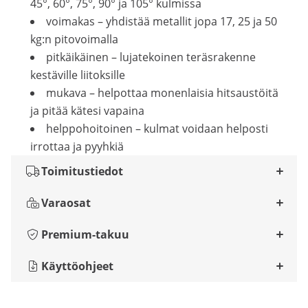
45°, 60°, 75°, 90° ja 105° kulmissa
voimakas – yhdistää metallit jopa 17, 25 ja 50
kg:n pitovoimalla
pitkäikäinen – lujatekoinen teräsrakenne
kestäville liitoksille
mukava – helpottaa monenlaisia hitsaustöitä
ja pitää kätesi vapaina
helppohoitoinen – kulmat voidaan helposti
irrottaa ja pyyhkiä
Toimitustiedot
Varaosat
Premium-takuu
Käyttöohjeet