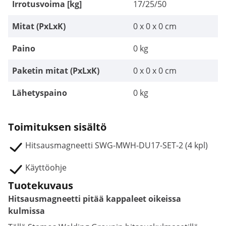
Irrotusvoima [kg]
17/25/50
Mitat (PxLxK)
0 x 0 x 0 cm
Paino
0 kg
Paketin mitat (PxLxK)
0 x 0 x 0 cm
Lähetyspaino
0 kg
Toimituksen sisältö
Hitsausmagneetti SWG-MWH-DU17-SET-2 (4 kpl)
Käyttöohje
Tuotekuvaus
Hitsausmagneetti pitää kappaleet oikeissa
kulmissa