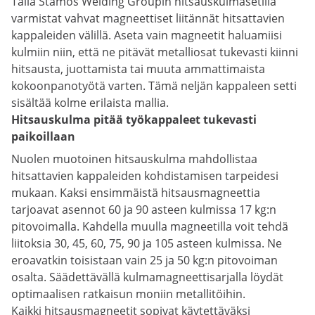
Tällä Stamos Welding Groupin hitsauskulmasetillä
varmistat vahvat magneettiset liitännät hitsattavien
kappaleiden välillä. Aseta vain magneetit haluamiisi
kulmiin niin, että ne pitävät metalliosat tukevasti kiinni
hitsausta, juottamista tai muuta ammattimaista
kokoonpanotyötä varten. Tämä neljän kappaleen setti
sisältää kolme erilaista mallia.
Hitsauskulma pitää työkappaleet tukevasti
paikoillaan
Nuolen muotoinen hitsauskulma mahdollistaa
hitsattavien kappaleiden kohdistamisen tarpeidesi
mukaan. Kaksi ensimmäistä hitsausmagneettia
tarjoavat asennot 60 ja 90 asteen kulmissa 17 kg:n
pitovoimalla. Kahdella muulla magneetilla voit tehdä
liitoksia 30, 45, 60, 75, 90 ja 105 asteen kulmissa. Ne
eroavatkin toisistaan vain 25 ja 50 kg:n pitovoiman
osalta. Säädettävällä kulmamagneettisarjalla löydät
optimaalisen ratkaisun moniin metallitöihin.
Kaikki hitsausmagneetit sopivat käytettäväksi