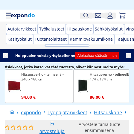
Autotarvikkeet
Työkalusteet
Hitsauskone
Sähkötyökalut
Vins
Käsityökalut
Tuotantolaitteet
Kammiovakuumikone
Taajuusm
Huippualennuksia yrityksellenne
Aloittakaa säästäminen
Asiakkaat, jotka katsoivat tätä tuotetta, olivat kiinnostuneita myös:
Hitsausverho - telineellä -
Hitsausverho - telineellä -
240 x 180 cm
174 x 174 cm
94,00 €
86,00 €
/
expondo
/
Työpajatarvikkeet
/
Hitsauskone
/
H
Ei
Arvostele tämä tuote
ensimmäisenä
arvosteluja