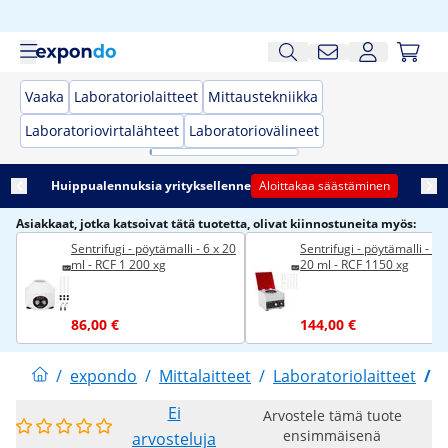
Vaaka
Laboratoriolaitteet
Mittaustekniikka
Laboratoriovirtalähteet
Laboratoriovälineet
Huippualennuksia yrityksellenne
Aloittakaa säästäminen
Asiakkaat, jotka katsoivat tätä tuotetta, olivat kiinnostuneita myös:
Sentrifugi - pöytämalli - 6 x 20
Sentrifugi - pöytämalli - 12
ml - RCF 1 200 xg
20 ml - RCF 1150 xg
86,00 €
144,00 €
/
expondo
/
Mittalaitteet
/
Laboratoriolaitteet
/
S
Ei
Arvostele tämä tuote
ensimmäisenä
arvosteluja