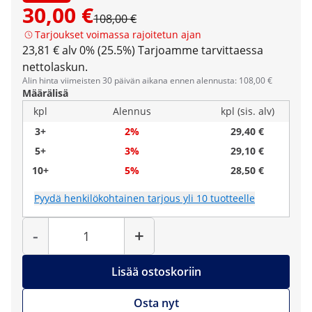
30,00 €
108,00 €
Tarjoukset voimassa rajoitetun ajan
23,81 € alv 0% (25.5%)
Tarjoamme tarvittaessa
nettolaskun.
Alin hinta viimeisten 30 päivän aikana ennen alennusta: 108,00 €
Määrälisä
kpl
Alennus
kpl (sis. alv)
3+
2%
29,40 €
5+
3%
29,10 €
10+
5%
28,50 €
Pyydä henkilökohtainen tarjous yli 10 tuotteelle
Määrä
-
+
Lisää ostoskoriin
Osta nyt