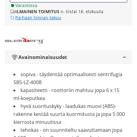
Varastossa
ILMAINEN TOIMITUS
n. tiistai 18. elokuuta
Parhaan hinnan takuu
Avainominaisuudet
sopiva - täydentää optimaalisesti sentrifugia
SBS-LZ-400B
kapasiteetti - roottoriin mahtuu jopa 6 x 15
ml-koeputkea
hyvä suorituskyky - laadukas muovi (ABS)-
rakenne kestää suurta kuormitusta ja jopa 5 000
kierrosta minuutissa
tehokas - on suunniteltu saavuttamaan jopa