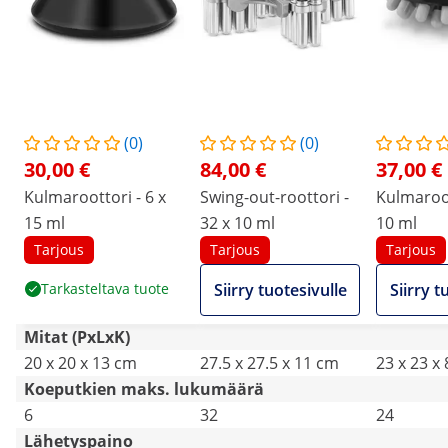
(0)
(0)
30,00 €
84,00 €
37,00 €
Kulmaroottori - 6 x
Swing-out-roottori -
Kulmaroot
15 ml
32 x 10 ml
10 ml
Tarjous
Tarjous
Tarjous
Tarkasteltava tuote
Siirry tuotesivulle
Siirry t
Mitat (PxLxK)
20 x 20 x 13 cm
27.5 x 27.5 x 11 cm
23 x 23 x
Koeputkien maks. lukumäärä
6
32
24
Lähetyspaino