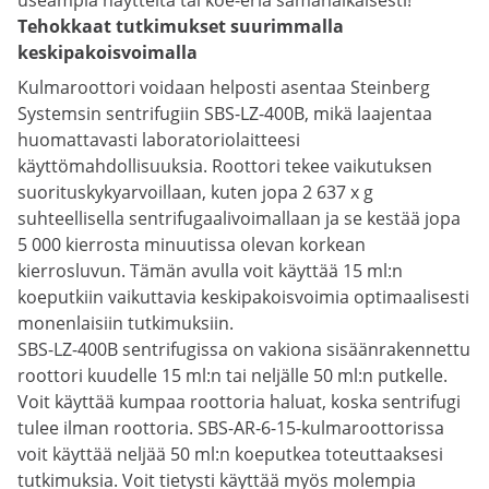
useampia näytteitä tai koe-eriä samanaikaisesti!
Tehokkaat tutkimukset suurimmalla
keskipakoisvoimalla
Kulmaroottori voidaan helposti asentaa Steinberg
Systemsin sentrifugiin SBS-LZ-400B, mikä laajentaa
huomattavasti laboratoriolaitteesi
käyttömahdollisuuksia. Roottori tekee vaikutuksen
suorituskykyarvoillaan, kuten jopa 2 637 x g
suhteellisella sentrifugaalivoimallaan ja se kestää jopa
5 000 kierrosta minuutissa olevan korkean
kierrosluvun. Tämän avulla voit käyttää 15 ml:n
koeputkiin vaikuttavia keskipakoisvoimia optimaalisesti
monenlaisiin tutkimuksiin.
SBS-LZ-400B sentrifugissa on vakiona sisäänrakennettu
roottori kuudelle 15 ml:n tai neljälle 50 ml:n putkelle.
Voit käyttää kumpaa roottoria haluat, koska sentrifugi
tulee ilman roottoria. SBS-AR-6-15-kulmaroottorissa
voit käyttää neljää 50 ml:n koeputkea toteuttaaksesi
tutkimuksia. Voit tietysti käyttää myös molempia