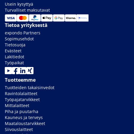
Usein kysyttyä
Turvalliset maksutavat
Tietoa yrityksestä
expondo Partners
Sopimusehdot
Tietosuoja
Evästeet
Lakitiedot
Työpaikat
Tuotteemme
Tuotteiden takaisinvedot
Ravintolalaitteet
Työpajatarvikkeet
Mittalaitteet
Piha ja puutarha
Kauneus ja terveys
Maataloustarvikkeet
Siivouslaitteet