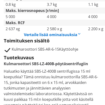
0.8 kg
3.7 kg
1.1 kg
Maks. kierrosnopeus [r/min]
5 000
4 000
4 000
Maks. RCF
2 637 xg
2 580 x g
2 200 x g
Vertaile lisää ominaisuuksia
Toimituksen sisältö
Kulmaroottori SBS-AR-6-15Käyttöohje
Tuotekuvaus
Kulmaroottori SBS-LZ-400B-pöytäsentrifugiin
Haluatko käyttää SBS-LZ-400B sentrifugissa 15 ml
koeputkia? Tämä onnistuu kulmaroottorilla SBS-AR-6-
15, jonka kapasiteetti on 6 x 15 ml, arvokkaiden
tutkimusten ja jännittävien analyysien
valmistelemiseksi laboratoriossa. Käytettävissä on
kuusi paikkaa 15 ml:n koeputkille jotta voit käsitellä