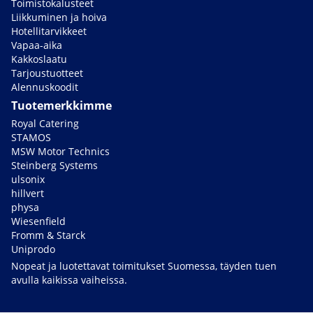
Toimistokalusteet
Liikkuminen ja hoiva
Hotellitarvikkeet
Vapaa-aika
Kakkoslaatu
Tarjoustuotteet
Alennuskoodit
Tuotemerkkimme
Royal Catering
STAMOS
MSW Motor Technics
Steinberg Systems
ulsonix
hillvert
physa
Wiesenfield
Fromm & Starck
Uniprodo
Nopeat ja luotettavat toimitukset Suomessa, täyden tuen
avulla kaikissa vaiheissa.