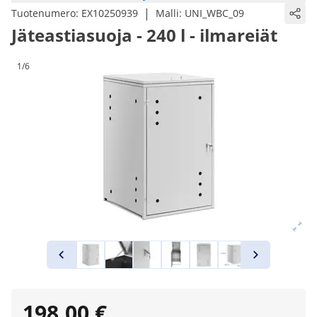
|
Tuotenumero:
EX10250939
Malli:
UNI_WBC_09
Jäteastiasuoja - 240 l - ilmareiät
1/6
198,00 €