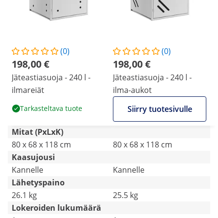
(0)
(0)
198,00 €
198,00 €
Jäteastiasuoja - 240 l -
Jäteastiasuoja - 240 l -
ilmareiät
ilma-aukot
Tarkasteltava tuote
Siirry tuotesivulle
Mitat (PxLxK)
80 x 68 x 118 cm
80 x 68 x 118 cm
Kaasujousi
Kannelle
Kannelle
Lähetyspaino
26.1 kg
25.5 kg
Lokeroiden lukumäärä