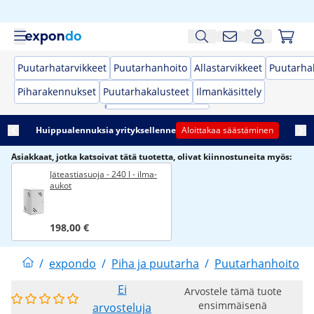
Puutarhatarvikkeet
Puutarhanhoito
Allastarvikkeet
Puutarhak
Piharakennukset
Puutarhakalusteet
Ilmankäsittely
Huippualennuksia yrityksellenne
Aloittakaa säästäminen
Asiakkaat, jotka katsoivat tätä tuotetta, olivat kiinnostuneita myös:
Jäteastiasuoja - 240 l - ilma-
aukot
198,00 €
/
expondo
/
Piha ja puutarha
/
Puutarhanhoito
/
Ei
Arvostele tämä tuote
ensimmäisenä
arvosteluja