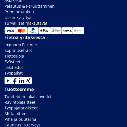
Asiakastili
Palautus & Peruuttaminen
Premium-takuu
Usein kysyttyä
Turvalliset maksutavat
Tietoa yrityksestä
expondo Partners
Sopimusehdot
Tietosuoja
Evästeet
Lakitiedot
Työpaikat
Tuotteemme
Tuotteiden takaisinvedot
Ravintolalaitteet
Työpajatarvikkeet
Mittalaitteet
Piha ja puutarha
Kauneus ja terveys