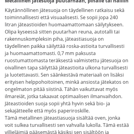
Metallinen jätesuoja puutarhaan, pihalle tai halliin
Käytännöllinen jätesuoja on täydellinen ratkaisu sekä
toiminnallisesti että visuaalisesti. Se sopii jopa 240
litran jäteastioiden huomaamattomaan säilytykseen.
Olipa kyseessä sitten puutarhan reuna, autotalli tai
rakennuskompleksin piha, jäteastiasuoja on
täydellinen paikka säilyttää roska-astioita turvallisesti
ja huomaamattomasti. 0,7 mm paksusta
ruostumattomasta teräksestä valmistettu jätesuoja on
oivallinen tapa säilyttää jäteastioita ulkona turvallisesti
ja luotettavasti. Sen säänkestävä materiaali on lisäksi
erityisen helppohoitoinen, minkä ansiosta jätekatos on
ongelmaton pitää siistinä. Tähän vaikuttavat myös
ilmareiät, jotka takaavat optimaalisen ilmanvaihdon.
Jäteastioiden suoja sopii yhtä hyvin sekä bio- ja
sekajätteelle että myös paperiroskille.
Tämä metallinen jäteastiasuoja sisältää oven, jonka
voit sulkea turvallisesti sen vahvalla lukolla. Tämä estää
villieläimiä pääsemästä käsiksi sen sisältöön ja